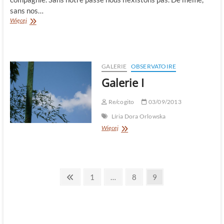
sans nos…
Pourquoi?
Więcej
GALERIE
OBSERVATOIRE
Galerie I
Re/cogito
03/09/2013
Líria Dora Orlowska
Galerie
Więcej
I
Pagination
Previous
Page
Page
Page
1
…
8
9
page
des
publications