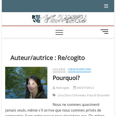
Skip
to
content
M
e
n
u
B
Auteur/autrice :
Re/cogito
u
t
GALERIE
OBSERVATOIRE
t
Pourquoi?
o
n
Re/cogito
04/09/2013
Líria Dora Orlowska
Pascal Schandel
Nous ne sommes quasiment
jamais seuls, même s’il arrive que nous sommes privés de
compagnie. Sans notre passé nous n’existons pas. De même,