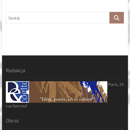
Szukaj
Redakcja
Paris, 25
rue Surcouf
Obraz