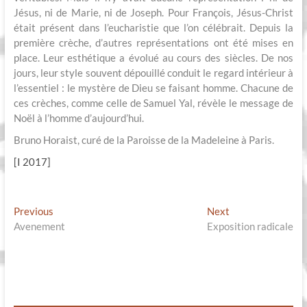
Jésus, ni de Marie, ni de Joseph. Pour François, Jésus-Christ
était présent dans l’eucharistie que l’on célébrait. Depuis la
première crèche, d’autres représentations ont été mises en
place. Leur esthétique a évolué au cours des siècles. De nos
jours, leur style souvent dépouillé conduit le regard intérieur à
l’essentiel : le mystère de Dieu se faisant homme. Chacune de
ces crèches, comme celle de Samuel Yal, révèle le message de
Noël à l’homme d’aujourd’hui.
Bruno Horaist, curé de la Paroisse de la Madeleine à Paris.
[I 2017]
Navigation
Previous
Next
Previous
Next
post:
post:
Avenement
Exposition radicale
de
l’article