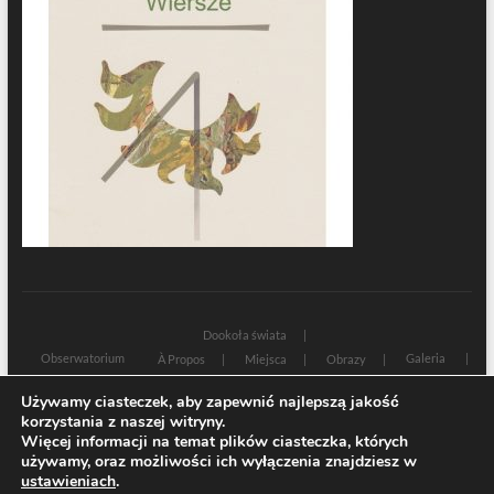
Dookoła świata
Obserwatorium
Galeria
À Propos
Miejsca
Obrazy
Wczoraj i dziś
Kultura
Cywilizacja
Historia
Używamy ciasteczek, aby zapewnić najlepszą jakość
Sacrum profanum
Teksty
Zamyślenia
korzystania z naszej witryny.
Znaki czasu
Świadectwa
Na marginesie
Rozmowy
Więcej informacji na temat plików ciasteczka, których
używamy, oraz możliwości ich wyłączenia znajdziesz w
| Designed by:
Theme Freesia
|
WordPress
| © Copyright All right reserved
ustawieniach
.