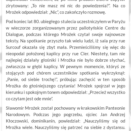
zirytowany: „To nie masz mi nic do powiedzenia?”. Na co
Mrożek odpowiedział: „Nic”, co zakończyło rozmowę.
Pod koniec lat 80. ubiegłego stulecia uczestniczyłem w Paryżu
w wieczorze zorganizowanym przez pallotyńskie Centre du
Dialogue, podczas którego Mrożek czytał swoje najnowsze
teksty. Na spotkanie przyszło tak wielu ludzi, iż sala przy rue
Surcouf okazała się zbyt mała. Przemieściliśmy się więc do
nieopodal położonej kaplicy przy rue Cler. Niestety, tam nie
najlepiej działały głośniki i Mrożka nie było dobrze słychać,
zwłaszcza w głębi kaplicy. W pewnym momencie, któryś ze
stojących pod chórem uczestników spotkania wykrzyknął:
„Panie, od siebie trochę!”, próbując zachęcić w ten sposób
Mrożka do głośniejszego czytania! Mrożek spojrzał w jego
kierunku i spokojnym tonem odpowiedział: „Przecież wszystko
co czytam jest ode mnie”.
Sławomir Mrożek został pochowany w krakowskim Panteonie
Narodowym. Podczas jego pogrzebu, ojciec Jan Andrzej
Kłoczowski, dominikanin, powiedział: „Nauczyliśmy się od
Mrożka wiele. Nauczyliśmy się patrzeć na siebie z dystansu.