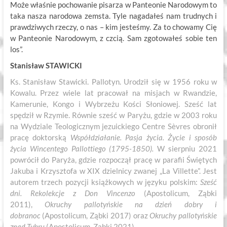
Może właśnie pochowanie pisarza w Panteonie Narodowym to
taka nasza narodowa zemsta. Tyle nagadałeś nam trudnych i
prawdziwych rzeczy, o nas – kim jesteśmy. Za to chowamy Cię
w Panteonie Narodowym, z czcią. Sam zgotowałeś sobie ten
los”.
Stanisław STAWICKI
Ks. Stanisław Stawicki. Pallotyn. Urodził się w 1956 roku w
Kowalu. Przez wiele lat pracował na misjach w Rwandzie,
Kamerunie, Kongo i Wybrzeżu Kości Słoniowej. Sześć lat
spędził w Rzymie. Równie sześć w Paryżu, gdzie w 2003 roku
na Wydziale Teologicznym jezuickiego Centre Sèvres obronił
pracę doktorską
Współdziałanie. Pasja życia. Życie i sposób
życia Wincentego Pallottiego (1795-1850).
W sierpniu 2021
powrócił do Paryża, gdzie rozpoczął pracę w parafii Świętych
Jakuba i Krzysztofa w XIX dzielnicy zwanej „La Villette”. Jest
autorem trzech pozycji książkowych w języku polskim:
Sześć
dni. Rekolekcje z Don Vincenzo
(Apostolicum, Ząbki
2011),
Okruchy pallotyńskie na dzień dobry i
dobranoc
(Apostolicum, Ząbki 2017) oraz
Okruchy pallotyńskie
znad Tybru
(Apostolicum, Ząbki 2021).