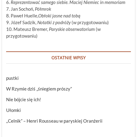
6.
Reprezentować samego siebie. Maciej Niemiec in memoriam
7. Jan Sochoń,
Półmrok
8. Paweł Huelle,
Obłoki jasne nad tobą
9. Józef Sadzik,
Notatki z podróży
(w przygotowaniu)
10. Mateusz Bremer,
Paryskie obserwatorium
(w
przygotowaniu)
OSTATNIE WPISY
pustki
W Rzymie dziś „śniegiem prószy”
Nie bójcie się ich!
Ułomki
,,Celnik” – Henri Rousseau w paryskiej Oranżerii