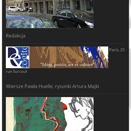
Redakcja
Paris, 25
rue Surcouf
Wiersze Pawła Huelle, rysunki Artura Majki