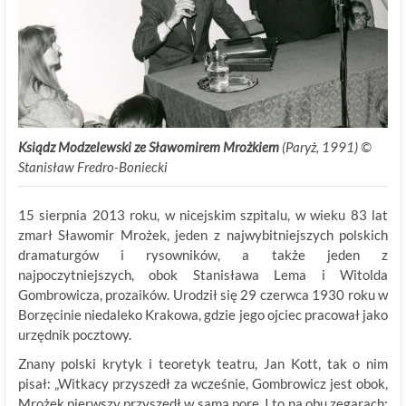
Ksiądz
Modzelewski
ze Sławomirem Mrożkiem
(Paryż, 1991) ©
Stanisław Fredro-Boniecki
15 sierpnia 2013 roku, w nicejskim szpitalu, w wieku 83 lat
zmarł Sławomir Mrożek, jeden z najwybitniejszych polskich
dramaturgów i rysowników, a także jeden z
najpoczytniejszych, obok Stanisława Lema i Witolda
Gombrowicza, prozaików. Urodził się 29 czerwca 1930 roku w
Borzęcinie niedaleko Krakowa, gdzie jego ojciec pracował jako
urzędnik pocztowy.
Znany polski krytyk i teoretyk teatru, Jan Kott, tak o nim
pisał: „Witkacy przyszedł za wcześnie, Gombrowicz jest obok,
Mrożek pierwszy przyszedł w samą porę. I to na obu zegarach: