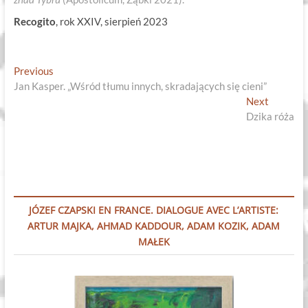
Recogito
, rok XXIV, sierpień
2023
Nawigacja
Previous
Previous
post:
Jan Kasper. „Wśród tłumu innych, skradających się cieni”
wpisu
Next
Next
post:
Dzika róża
JÓZEF CZAPSKI EN FRANCE. DIALOGUE AVEC L’ARTISTE:
ARTUR MAJKA, AHMAD KADDOUR, ADAM KOZIK, ADAM
MAŁEK