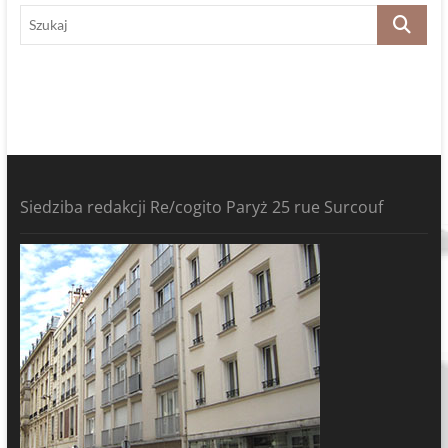
Szukaj
Siedziba redakcji Re/cogito Paryż 25 rue Surcouf