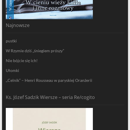
Najnowsze
pustki
W Rzymie dziś „śniegiem prószy”
Nie bójcie się ich!
Ułomki
,,Celnik” – Henri Rousseau w paryskiej Oranżerii
Ks. Józef Sadzik Wiersze – seria Re/cogito