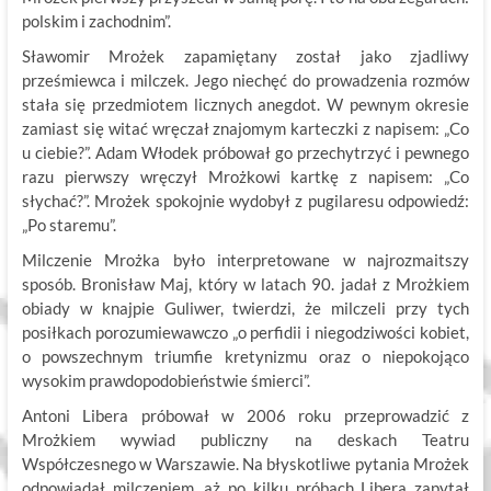
polskim i zachodnim”.
Sławomir Mrożek zapamiętany został jako zjadliwy
prześmiewca i milczek. Jego niechęć do prowadzenia rozmów
stała się przedmiotem licznych anegdot. W pewnym okresie
zamiast się witać wręczał znajomym karteczki z napisem: „Co
u ciebie?”. Adam Włodek próbował go przechytrzyć i pewnego
razu pierwszy wręczył Mrożkowi kartkę z napisem: „Co
słychać?”. Mrożek spokojnie wydobył z pugilaresu odpowiedź:
„Po staremu”.
Milczenie Mrożka było interpretowane w najrozmaitszy
sposób. Bronisław Maj, który w latach 90. jadał z Mrożkiem
obiady w knajpie Guliwer, twierdzi, że milczeli przy tych
posiłkach porozumiewawczo „o perfidii i niegodziwości kobiet,
o powszechnym triumfie kretynizmu oraz o niepokojąco
wysokim prawdopodobieństwie śmierci”.
Antoni Libera próbował w 2006 roku przeprowadzić z
Mrożkiem wywiad publiczny na deskach Teatru
Współczesnego w Warszawie. Na błyskotliwe pytania Mrożek
odpowiadał milczeniem, aż po kilku próbach Libera zapytał