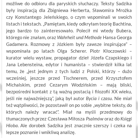
możliwe do odbioru dla paryskich słuchaczy. Teksty Sadzika
były inspiracją dla Zbigniewa Herberta, Sławomira Mrożka
czy Konstantego Jeleńskiego, o czym wspominali w swoich
listach i tekstach. „Pamiętam, kiedy odkryłam teorię Bachtina,
jego bardzo to zainteresowało. Polecił mi wtedy Bubera,
którego nie znałam, oraz
Wahrheit und Methode
Hansa Georga
Gadamera. Rozmowy z Józkiem były zawsze inspirujące” –
wspominała po latach Olga Scherer. Piotr Kłoczowski –
kurator wielu wystaw, propagator dzieł Józefa Czapskiego i
Jana Lebensteina, edytor i humanista – stwierdził kilka lat
temu, że „jest jednym z tych ludzi z Polski, którzy – dużo
wcześniej, jeszcze przed Tischnerem, przed Krzysztofem
Michalskim, przed Cezarym Wodzińskim – mają bliski,
bezpośredni kontakt z tą ważną postacią i filozofii XX wieku,
jeśli nie najważniejszą”, jaką był autor
Bycia i czasu
. Nie miał
też wątpliwości, że pozostawił on po sobie „wybitne teksty, do
których należy wracać”. Miał na myśli przedmowy do
tłumaczonych przez Czesława Miłosza
Psalmów
oraz do
Księgi
Hioba
. Ale dorobek Sadzika jest znacznie szerszy i czeka na
lepsze poznanie i wnikliwą analizę.