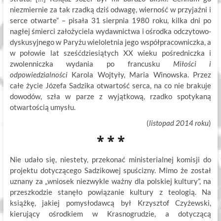
niezmiernie za tak rzadką dziś odwagę, wierność w przyjaźni i
serce otwarte” – pisała 31 sierpnia 1980 roku, kilka dni po
nagłej śmierci założyciela wydawnictwa i ośrodka odczytowo-
dyskusyjnego w Paryżu wieloletnia jego współpracowniczka, a
w połowie lat sześćdziesiątych XX wieku pośredniczka i
zwolenniczka wydania po francusku
Miłości i
odpowiedzialności
Karola Wojtyły, Maria Winowska. Przez
całe życie Józefa Sadzika otwartość serca, na co nie brakuje
dowodów, szła w parze z wyjątkową, rzadko spotykaną
otwartością umysłu.
(
listopad 2014 roku
)
* * *
Nie udało się, niestety, przekonać ministerialnej komisji do
projektu dotyczącego Sadzikowej spuścizny. Mimo że został
uznany za „wniosek niezwykle ważny dla polskiej kultury”, na
przeszkodzie stanęło powiązanie kultury z teologią. Na
książkę, jakiej pomysłodawcą był Krzysztof Czyżewski,
kierujący ośrodkiem w Krasnogrudzie, a dotyczącą