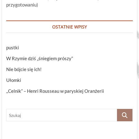
przygotowaniu)
OSTATNIE WPISY
pustki
W Rzymie dziś „śniegiem prószy”
Nie bójcie się ich!
Ułomki
,,Celnik” – Henri Rousseau w paryskiej Oranżerii
Szukaj