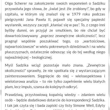
Olga Scherer na zakończenie swoich wspomnień o Sadziku
przywołała jego słowa, że „świat jest źle zrobiony!”, bo gdy w
szpitalu, w którym się znalazł się w 1979 roku podczas
pielgrzymki Jana Pawła II, pojawił się specjalny papieski
wysłannik, wszyscy zaczęli „kłaniać się w pas”. To, z czego inni
byliby dumni, on przyjął ze smutkiem, bo nie chciał być
dowartościowywany „poprzez zewnętrzne okoliczności”, lecz
pragnął wspólnie poszukiwać tego, co „wartościowe,
najwartościowsze” w wielu pokrewnych dziedzinach i na wielu
płaszczyznach, ostatecznie odnosząc się do tej według niego
najważniejszej – teologicznej.
Myśl Sadzika wciąż pozostaje mało znana. „Zewnętrze
okoliczności” sprawiły, że nie spotkała się z wystarczającym
zainteresowaniem. Sięgnięcie do niej – wieloaspektowa i
wielotorowa analiza – to nie tylko zapełnienie wielu białych
plam, lecz impuls, szansa do kolejnych odkryć.
Prawdziwą, przysłowiową kopalnią wiedzy – zdaniem wielu
osób – będzie dodatkowo dotarcie do korespondencji Sadzika.
I tak jak czyta się i bada zapiski czy listy Simone Weil, Edyty