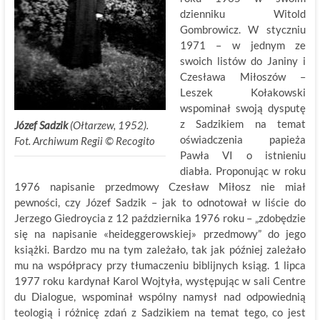
dzienniku Witold
Gombrowicz. W styczniu
1971 – w jednym ze
swoich listów do Janiny i
Czesława Miłoszów –
Leszek Kołakowski
wspominał swoją dysputę
z Sadzikiem na temat
Józef Sadzik
(Ołtarzew, 1952).
oświadczenia papieża
Fot. Archiwum Regii © Recogito
Pawła VI o istnieniu
diabła. Proponując w roku
1976 napisanie przedmowy Czesław Miłosz nie miał
pewności, czy Józef Sadzik – jak to odnotował w liście do
Jerzego Giedroycia z 12 października 1976 roku – „zdobędzie
się na napisanie «heideggerowskiej» przedmowy” do jego
książki. Bardzo mu na tym zależało, tak jak później zależało
mu na współpracy przy tłumaczeniu biblijnych ksiąg. 1 lipca
1977 roku kardynał Karol Wojtyła, występując w sali Centre
du Dialogue, wspominał wspólny namysł nad odpowiednią
teologią i różnicę zdań z Sadzikiem na temat tego, co jest