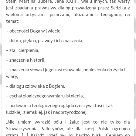
Stein, Martina Bubera, Jana XXIII i wielu innych, tak warty
jest zbadania prawdziwy dialog prowadzony przez Sadzika z
wieloma artystami, pisarzami, filozofami i teologami, na
temat:
– obecności Boga w świecie,
– dobra, piękna, prawdy i ich znaczenia,
– zła i cierpienia,
– znaczenia historii,
– znaczenia słowa i jego zastosowania, odniesienia do życia i
wiary,
– dialogu człowieka z Bogiem,
– eschatologicznego wymiaru istnienia,
– budowania teologicznego oglądu rzeczywistości, tak
ludzkiej, ziemskiej, jak i nadprzyrodzonej.
„Nie umiem wyrazić bólu i żalu: jest to nie tylko dla
Stowarzyszenia Pallotynów, ale dla całej Polski ogromna
strata. […] Ksiądz Józef był mi bardzo bliski. Ceniłam go