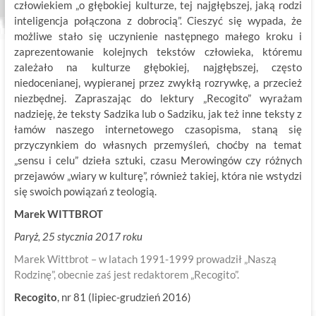
człowiekiem „o głębokiej kulturze, tej najgłębszej, jaką rodzi
inteligencja połączona z dobrocią”. Cieszyć się wypada, że
możliwe stało się uczynienie następnego małego kroku i
zaprezentowanie kolejnych tekstów człowieka, któremu
zależało na kulturze głębokiej, najgłębszej, często
niedocenianej, wypieranej przez zwykłą rozrywkę, a przecież
niezbędnej. Zapraszając do lektury „Recogito” wyrażam
nadzieję, że teksty Sadzika lub o Sadziku, jak też inne teksty z
łamów naszego internetowego czasopisma, staną się
przyczynkiem do własnych przemyśleń, choćby na temat
„sensu i celu” dzieła sztuki, czasu Merowingów czy różnych
przejawów „wiary w kulturę”, również takiej, która nie wstydzi
się swoich powiązań z teologią.
Marek WITTBROT
Paryż, 25 stycznia 2017 roku
Marek Wittbrot – w latach 1991-1999 prowadził „Naszą
Rodzinę”, obecnie zaś jest redaktorem „Recogito”.
Recogito
, nr 81 (lipiec-grudzień 2016)