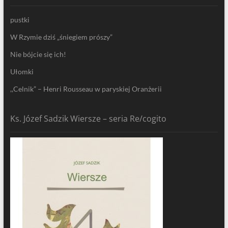
pustki
W Rzymie dziś „śniegiem prószy”
Nie bójcie się ich!
Ułomki
,,Celnik” – Henri Rousseau w paryskiej Oranżerii
Ks. Józef Sadzik Wiersze – seria Re/cogito