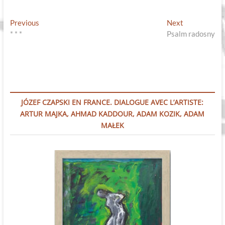
Nawigacja
Previous
Next
Previous
Next
post:
post:
* * *
Psalm radosny
wpisu
JÓZEF CZAPSKI EN FRANCE. DIALOGUE AVEC L’ARTISTE:
ARTUR MAJKA, AHMAD KADDOUR, ADAM KOZIK, ADAM
MAŁEK