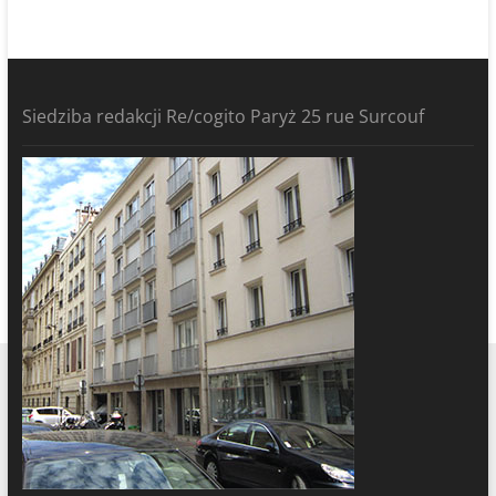
Siedziba redakcji Re/cogito Paryż 25 rue Surcouf