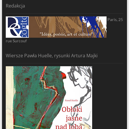
Redakcja
Paris, 25
rue Surcouf
Wiersze Pawła Huelle, rysunki Artura Majki