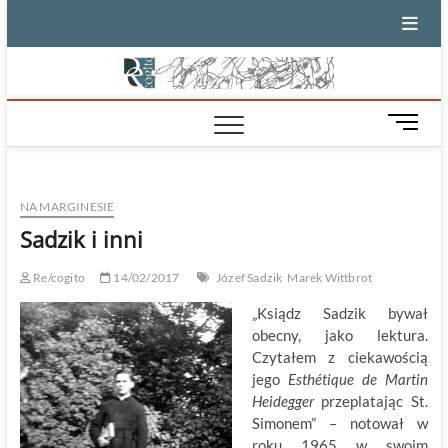
Skip
to
content
M
e
n
u
NA MARGINESIE
B
u
Sadzik i inni
t
t
Re/cogito
14/02/2017
Józef Sadzik
Marek Wittbrot
o
„Ksiądz Sadzik bywał
n
obecny, jako lektura.
Czytałem z ciekawością
jego
Esthétique de Martin
Heidegger
przeplatając St.
Simonem” – notował w
roku 1965 w swoim