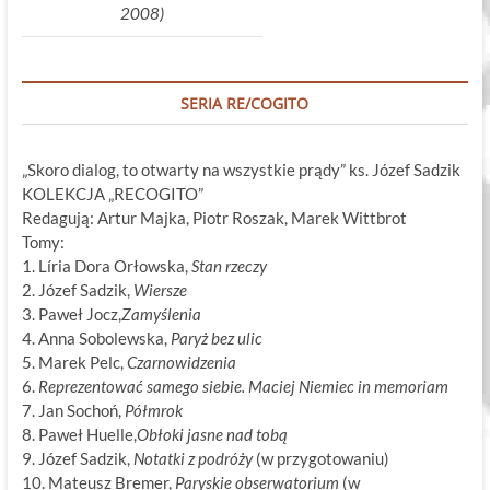
2008)
SERIA RE/COGITO
„Skoro dialog, to otwarty na wszystkie prądy” ks. Józef Sadzik
KOLEKCJA „RECOGITO”
Redagują: Artur Majka, Piotr Roszak, Marek Wittbrot
Tomy:
1. Líria Dora Orłowska,
Stan rzeczy
2. Józef Sadzik,
Wiersze
3. Paweł Jocz,
Zamyślenia
4. Anna Sobolewska,
Paryż bez ulic
5. Marek Pelc,
Czarnowidzenia
6.
Reprezentować samego siebie. Maciej Niemiec in memoriam
7. Jan Sochoń,
Półmrok
8. Paweł Huelle,
Obłoki jasne nad tobą
9. Józef Sadzik,
Notatki z podróży
(w przygotowaniu)
10. Mateusz Bremer,
Paryskie obserwatorium
(w