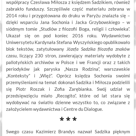
współpracy Czesława Miłosza z księdzem Sadzikiem, również
zabrakło funduszy. Szczęśliwie część materiału zebrana w
2014 roku i przygotowana do druku w Paryżu znalazła się –
dzięki wsparciu Jana Sochonia i Jacka Grzybowskiego – w
siódmym tomie „Studiów z filozofii Boga, religii i człowieka”.
Ukazał się on pod koniec 2016 roku. Wydawnictwo
Uniwersytetu Kardynała Stefana Wyszyńskiego opublikowało
blok tekstów, zatytułowany
Józefa Sadzika filozofia znaków
czasu
, liczący 230 stron, zawierający materiały wydobyte z
pallotyńskich archiwów w Polsce i we Francji oraz z takich
periodyków jak paryska „Nasza Rodzina”, warszawskie
„Konteksty” i „Więź”. Oprócz księdza Sochonia swoimi
przemyśleniami na temat dokonań Sadzika i Miłosza podzielili
się Piotr Roszak i Zofia Zarębianka. Swój udział w
przedsięwzięciu miało „Recogito”, które od lat stara się
wydobywać na światło dzienne wszystko to, co związane z
założycielem wydawnictwa i Centre du Dialogue.
* * *
Swego czasu Kazimierz Brandys nazwał Sadzika pięknym