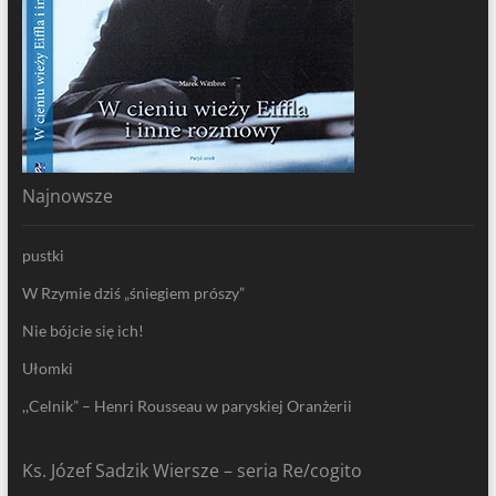
Najnowsze
pustki
W Rzymie dziś „śniegiem prószy”
Nie bójcie się ich!
Ułomki
,,Celnik” – Henri Rousseau w paryskiej Oranżerii
Ks. Józef Sadzik Wiersze – seria Re/cogito