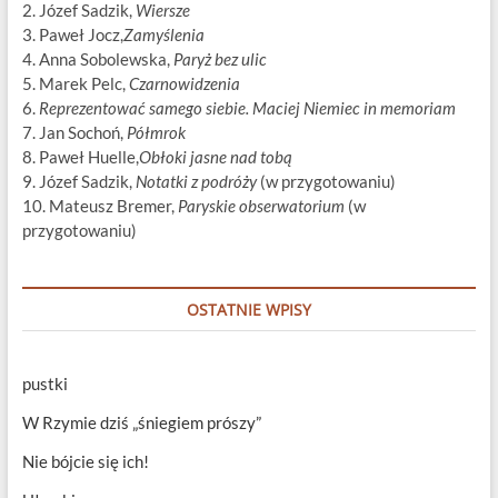
2. Józef Sadzik,
Wiersze
3. Paweł Jocz,
Zamyślenia
4. Anna Sobolewska,
Paryż bez ulic
5. Marek Pelc,
Czarnowidzenia
6.
Reprezentować samego siebie. Maciej Niemiec in memoriam
7. Jan Sochoń,
Półmrok
8. Paweł Huelle,
Obłoki jasne nad tobą
9. Józef Sadzik,
Notatki z podróży
(w przygotowaniu)
10. Mateusz Bremer,
Paryskie obserwatorium
(w
przygotowaniu)
OSTATNIE WPISY
pustki
W Rzymie dziś „śniegiem prószy”
Nie bójcie się ich!