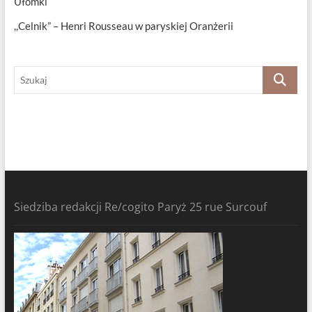
Ułomki
,,Celnik” – Henri Rousseau w paryskiej Oranżerii
Szukaj
Siedziba redakcji Re/cogito Paryż 25 rue Surcouf