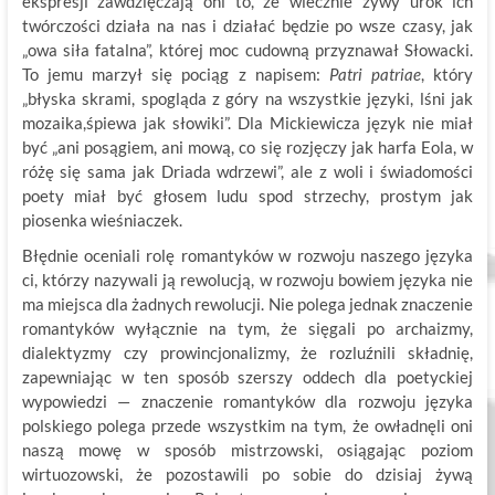
ekspresji zawdzięczają oni to, że wiecznie żywy urok ich
twórczości działa na nas i działać będzie po wsze czasy, jak
„owa siła fatalna”, której moc cudowną przyznawał Słowacki.
To jemu marzył się pociąg z napisem:
Patri patriae
, który
„błyska skrami, spogląda z góry na wszystkie języki, lśni jak
mozaika,śpiewa jak słowiki”. Dla Mickiewicza język nie miał
być „ani posągiem, ani mową, co się rozjęczy jak harfa Eola, w
różę się sama jak Driada wdrzewi”, ale z woli i świadomości
poety miał być głosem ludu spod strzechy, prostym jak
piosenka wieśniaczek.
Błędnie oceniali rolę romantyków w rozwoju naszego języka
ci, którzy nazywali ją rewolucją, w rozwoju bowiem języka nie
ma miejsca dla żadnych rewolucji. Nie polega jednak znaczenie
romantyków wyłącznie na tym, że sięgali po archaizmy,
dialektyzmy czy prowincjonalizmy, że rozluźnili składnię,
zapewniając w ten sposób szerszy oddech dla poetyckiej
wypowiedzi — znaczenie romantyków dla rozwoju języka
polskiego polega przede wszystkim na tym, że owładnęli oni
naszą mowę w sposób mistrzowski, osiągając poziom
wirtuozowski, że pozostawili po sobie do dzisiaj żywą