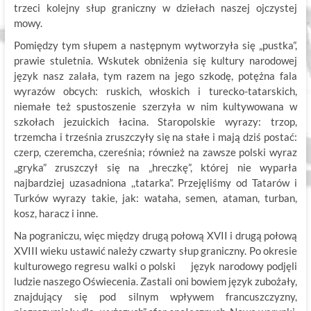
trzeci kolejny słup graniczny w dziełach naszej ojczystej
mowy.
Pomiędzy tym słupem a następnym wytworzyła się „pustka”,
prawie stuletnia. Wskutek obniżenia się kultury narodowej
język nasz zalała, tym razem na jego szkodę, potężna fala
wyrazów obcych: ruskich, włoskich i turecko-tatarskich,
niemałe też spustoszenie szerzyła w nim kultywowana w
szkołach jezuickich łacina. Staropolskie wyrazy: trzop,
trzemcha i trześnia zruszczyły się na stałe i mają dziś postać:
czerp, czeremcha, czereśnia; również na zawsze polski wyraz
„gryka” zruszczył się na „hreczkę”, której nie wyparła
najbardziej uzasadniona ,,tatarka”. Przejęliśmy od Tatarów i
Turków wyrazy takie, jak: wataha, semen, ataman, turban,
kosz, haracz i inne.
Na pograniczu, więc między drugą połową XVII i drugą połową
XVIII wieku ustawić należy czwarty słup graniczny. Po okresie
kulturowego regresu walki o polski język narodowy podjęli
ludzie naszego Oświecenia. Zastali oni bowiem język zubożały,
znajdujący się pod silnym wpływem francuszczyzny,