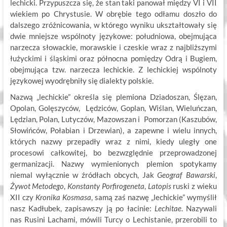
lechicki. Przypuszcza się, że stan taki panował między VI i VII
wiekiem po Chrystusie. W obrębie tego odłamu doszło do
dalszego zróżnicowania, w którego wyniku ukształtowały się
dwie mniejsze wspólnoty językowe: południowa, obejmująca
narzecza słowackie, morawskie i czeskie wraz z najbliższymi
łużyckimi i śląskimi oraz północna pomiędzy Odrą i Bugiem,
obejmująca tzw. narzecza lechickie. Z lechickiej wspólnoty
językowej wyodrębniły się dialekty polskie.
Nazwą „lechickie” określa się plemiona Dziadoszan, Ślęzan,
Opolan, Golęszyców, Lędziców, Goplan, Wiślan, Wieluńczan,
Lędzian, Polan, Lutyczów, Mazowszan i Pomorzan (Kaszubów,
Słowińców, Połabian i Drzewian), a zapewne i wielu innych,
których nazwy przepadły wraz z nimi, kiedy uległy one
procesowi całkowitej, bo bezwzględnie przeprowadzonej
germanizacji. Nazwy wymienionych plemion spotykamy
niemal wyłącznie w źródłach obcych, Jak
Geograf Bawarski
,
Żywot Metodego
,
Konstanty Porfirogeneta
,
Latopis
ruski z wieku
XII czy
Kronika Kosmasa
, samą zaś nazwę „lechickie” wymyślił
nasz Kadłubek, zapisawszy ją po łacinie:
Lechitae
. Nazywali
nas Rusini Lachami, mówili Turcy o Lechistanie, przerobili to