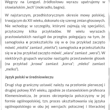
Węgrzy na Lengyel. źródłosłowu wyrazu upatrujemy w
słowiańskim „lech” (mokradło, bagno).
W najstarszym, przedhistorycznym okresie mowy polskiej,
trwającym do XII wieku, dokonało się szereg zmian głosowych.
Nie wchodząc w szczegóły, którymi zajmują się specjaliści,
przytoczmy kilka przykładów. W wielu wyrazach
prasłowiańskich nastąpił ów przegłos polegający na tym, że
samogłoska
e
przekształciła się w
o
(na przykład zaczęto
mówić „miotła” zamiast „mietła”); samogłoska
e
przekształciła
się w
a
(na przykład zaczęto mówić „wiara” zamiast „wera”). W
niektórych grupach wyrazów nastąpiło przestawienie głosek
(na przykład „krowa” zamiast „korva”; „mleko” zamiast
„melko”).
Język polski w średniowieczu
Drugi słup graniczny ustawić należy na przełomie pierwszej i
drugiej połowy XVI wieku, zgodnie ze stanowiskiem profesora
Klemensiewicza, że proces okrzepnięcia polszczyzny w jej
formie ogólnopolskiej, tzn. proces ukształtowania się języka
ogólnopolskiego w obu jej wersjach: potocznej i literackiej