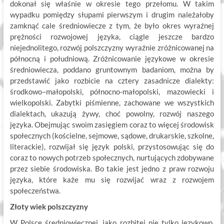
dokonał się właśnie w okresie tego przełomu. W takim
wypadku pomiędzy słupami pierwszym i drugim należałoby
zamknąć cale średniowiecze z tym, że było okres wyraźnej
prężności rozwojowej języka, ciągle jeszcze bardzo
niejednolitego, rozwój polszczyzny wyraźnie zróżnicowanej na
północną i południową. Zróżnicowanie językowe w okresie
średniowiecza, poddano gruntownym badaniom, można by
przedstawić jako rozbicie na cztery zasadnicze dialekty:
środkowo–małopolski, północno-małopolski, mazowiecki i
wielkopolski. Zabytki piśmienne, zachowane we wszystkich
dialektach, ukazują żywy, choć powolny, rozwój naszego
języka. Obejmując swoim zasięgiem coraz to więcej środowisk
społecznych (kościelne, sejmowe, sądowe, drukarskie, szkolne,
literackie), rozwijał się język polski, przystosowując się do
coraz to nowych potrzeb społecznych, nurtujących zdobywane
przez siebie środowiska. Bo takie jest jedno z praw rozwoju
języka, które każe mu się rozwijać wraz z rozwojem
społeczeństwa.
Złoty wiek polszczyzny
W Polsce średniowiecznej, jako rozbitej nie tylko językowo,