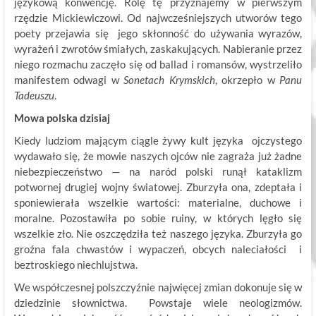
językową konwencję. Rolę tę przyznajemy w pierwszym
rzędzie Mickiewiczowi. Od najwcześniejszych utworów tego
poety przejawia się jego skłonność do używania wyrazów,
wyrażeń i zwrotów śmiałych, zaskakujących. Nabieranie przez
niego rozmachu zaczęło się od ballad i romansów, wystrzeliło
manifestem odwagi w
Sonetach Krymskich
, okrzepło w
Panu
Tadeuszu
.
Mowa polska dzisiaj
Kiedy ludziom mającym ciągle żywy kult języka ojczystego
wydawało się, że mowie naszych ojców nie zagraża już żadne
niebezpieczeństwo — na naród polski runął kataklizm
potwornej drugiej wojny światowej. Zburzyła ona, zdeptała i
sponiewierała wszelkie wartości: materialne, duchowe i
moralne. Pozostawiła po sobie ruiny, w których lęgło się
wszelkie zło. Nie oszczędziła też naszego języka. Zburzyła go
groźna fala chwastów i wypaczeń, obcych naleciałości i
beztroskiego niechlujstwa.
We współczesnej polszczyźnie najwięcej zmian dokonuje się w
dziedzinie słownictwa. Powstaje wiele neologizmów.