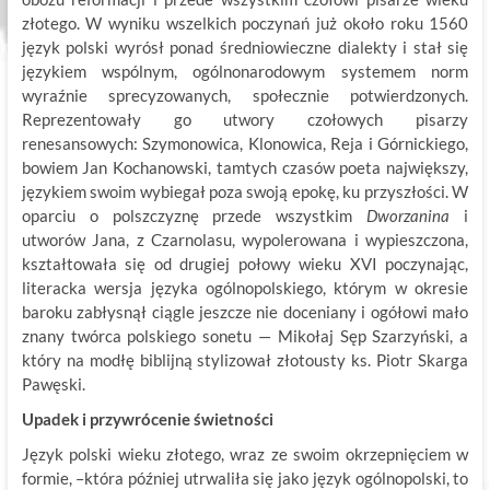
złotego. W wyniku wszelkich poczynań już około roku 1560
język polski wyrósł ponad średniowieczne dialekty i stał się
językiem wspólnym, ogólnonarodowym systemem norm
wyraźnie sprecyzowanych, społecznie potwierdzonych.
Reprezentowały go utwory czołowych pisarzy
renesansowych: Szymonowica, Klonowica, Reja i Górnickiego,
bowiem Jan Kochanowski, tamtych czasów poeta największy,
językiem swoim wybiegał poza swoją epokę, ku przyszłości. W
oparciu o polszczyznę przede wszystkim
Dworzanina
i
utworów Jana, z Czarnolasu, wypolerowana i wypieszczona,
kształtowała się od drugiej połowy wieku XVI poczynając,
literacka wersja języka ogólnopolskiego, którym w okresie
baroku zabłysnął ciągle jeszcze nie doceniany i ogółowi mało
znany twórca polskiego sonetu — Mikołaj Sęp Szarzyński, a
który na modłę biblijną stylizował złotousty ks. Piotr Skarga
Pawęski.
Upadek i przywrócenie świetności
Język polski wieku złotego, wraz ze swoim okrzepnięciem w
formie, –która później utrwaliła się jako język ogólnopolski, to