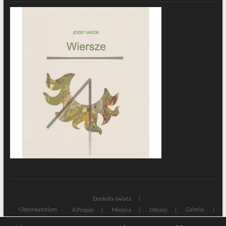
Dookoła świata
Obserwatorium
Galeria
À Propos
Miejsca
Obrazy
Wczoraj i dziś
Kultura
Cywilizacja
Historia