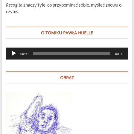
Recogito
znaczy tyle, co przypominać sobie, myśleć znowu o
czymś.
O TOMIKU PAWŁA HUELLE
Odtwarzacz
00:00
00:00
plików
dźwiękowych
OBRAZ