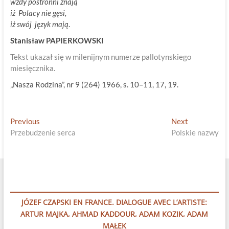
wżdy postronni znają
iż Polacy nie gęsi,
iż swój język mają
.
Stanisław PAPIERKOWSKI
Tekst ukazał się w milenijnym numerze pallotynskiego
miesięcznika.
„Nasza Rodzina”, nr 9 (264) 1966, s. 10–11, 17, 19.
Nawigacja
Previous
Next
Previous
Next
post:
post:
Przebudzenie serca
Polskie nazwy
wpisu
JÓZEF CZAPSKI EN FRANCE. DIALOGUE AVEC L’ARTISTE:
ARTUR MAJKA, AHMAD KADDOUR, ADAM KOZIK, ADAM
MAŁEK