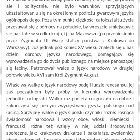
ale i politycznie, nie było warunków sprzyjających
ukształtowaniu się na określonym podłożu gwarowym języka
ogólnopolskiego. Poza tym punkt ciężkości całokształtu życia
przesuwał się z północy na południe, by wreszcie umiejscowić
się na stałe w środku kraju, tj. na Mazowszu (po przeniesieniu
przez Zygmunta III Wazę stolicy państwa z Krakowa do
Warszawy). Już jednak pod koniec XV wieku znaleźli się u nas
dzielni obrońcy języka narodowego, domagający się
wprowadzenia go do życia publicznego na miejsce panoszącej
się łaciny. Patronował walce o język narodowy w drugiej
połowie wieku XVI sam Król Zygmunt August.
Właściwą walkę o język narodowy podęli ludzie renesansu, jej
zaś początkiem były próby w kierunku wprowadzenia
jednolitej ortografii. Walka raz podjęta rozgorzała na dobre i
zakończyła się pełnym zwycięstwem języka polskiego nad
łaciną. Sprzyjały walce o język polski czynniki różne: rosnąca
świadomość narodowa i wzory obce, włoski, niemiecki i
francuski; różne też wzięły w niej udział środowiska
społeczne, jak: krakowscy drukarze i bakałarze, zwolennicy
obozu reformacji i przede wszystkim czołowi pisarze wieku