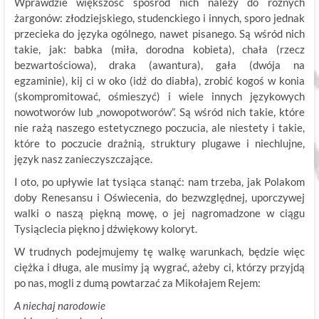
Wprawdzie większość spośród nich należy do różnych
żargonów: złodziejskiego, studenckiego i innych, sporo jednak
przecieka do języka ogólnego, nawet pisanego. Są wśród nich
takie, jak: babka (miła, dorodna kobieta), chała (rzecz
bezwartościowa), draka (awantura), gała (dwója na
egzaminie), kij ci w oko (idź do diabła), zrobić kogoś w konia
(skompromitować, ośmieszyć) i wiele innych językowych
nowotworów lub „nowopotworów”. Są wśród nich takie, które
nie rażą naszego estetycznego poczucia, ale niestety i takie,
które to poczucie drażnią, struktury plugawe i niechlujne,
język nasz zanieczyszczające.
I oto, po upływie lat tysiąca stanąć: nam trzeba, jak Polakom
doby Renesansu i Oświecenia, do bezwzględnej, uporczywej
walki o naszą piękną mowę, o jej nagromadzone w ciągu
Tysiąclecia piękno j dźwiękowy koloryt.
W trudnych podejmujemy tę walkę warunkach, będzie więc
ciężka i długa, ale musimy ją wygrać, ażeby ci, którzy przyjdą
po nas, mogli z dumą powtarzać za Mikołajem Rejem:
A niechaj narodowie