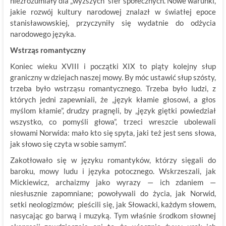
niezrozumiały dla „wyższych” sfer społecznych. Nowe warunki,
jakie rozwój kultury narodowej znalazł w światłej epoce
stanisławowskiej, przyczyniły się wydatnie do odżycia
narodowego języka.
Wstrząs romantyczny
Koniec wieku XVIII i początki XIX to piąty kolejny słup
graniczny w dziejach naszej mowy. By móc ustawić słup szósty,
trzeba było wstrząsu romantycznego. Trzeba było ludzi, z
których jedni zapewniali, że „język kłamie głosowi, a głos
myślom kłamie”, drudzy pragnęli, by „język giętki powiedział
wszystko, co pomyśli głowa”, trzeci wreszcie ubolewali
słowami Norwida: mało kto się spyta, jaki też jest sens słowa,
jak słowo się czyta w sobie samym”.
Zakotłowało się w języku romantyków, którzy sięgali do
baroku, mowy ludu i języka potocznego. Wskrzeszali, jak
Mickiewicz, archaizmy jako wyrazy — ich zdaniem —
niesłusznie zapomniane; powoływali do życia, jak Norwid,
setki neologizmów; pieścili się, jak Słowacki, każdym słowem,
nasycając go barwą i muzyką. Tym właśnie środkom słownej