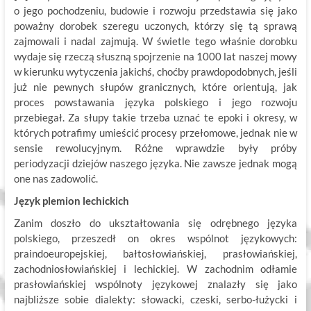
o jego pochodzeniu, budowie i rozwoju przedstawia się jako
poważny dorobek szeregu uczonych, którzy się tą sprawą
zajmowali i nadal zajmują. W świetle tego właśnie dorobku
wydaje się rzeczą słuszną spojrzenie na 1000 lat naszej mowy
w kierunku wytyczenia jakichś, choćby prawdopodobnych, jeśli
już nie pewnych słupów granicznych, które orientują, jak
proces powstawania języka polskiego i jego rozwoju
przebiegał. Za słupy takie trzeba uznać te epoki i okresy, w
których potrafimy umieścić procesy przełomowe, jednak nie w
sensie rewolucyjnym. Różne wprawdzie były próby
periodyzacji dziejów naszego języka. Nie zawsze jednak mogą
one nas zadowolić.
Język plemion lechickich
Zanim doszło do ukształtowania się odrębnego języka
polskiego, przeszedł on okres wspólnot językowych:
praindoeuropejskiej, bałtosłowiańskiej, prasłowiańskiej,
zachodniosłowiańskiej i lechickiej. W zachodnim odłamie
prasłowiańskiej wspólnoty językowej znalazły się jako
najbliższe sobie dialekty: słowacki, czeski, serbo-łużycki i