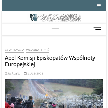
Skip
to
content
M
e
n
u
CYWILIZACJA
WCZORAJ I DZIŚ
B
u
Apel Komisji Episkopatów Wspólnoty
t
Europejskiej
t
o
Re/cogito
11/11/2021
n