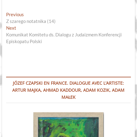
Nawigacja
Previous
Previous
post:
Z szarego notatnika (14)
wpisu
Next
Next
post:
Komunikat Komitetu ds. Dialogu z Judaizmem Konferencji
Episkopatu Polski
JÓZEF CZAPSKI EN FRANCE. DIALOGUE AVEC L’ARTISTE:
ARTUR MAJKA, AHMAD KADDOUR, ADAM KOZIK, ADAM
MAŁEK