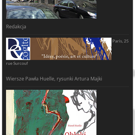
Redakcja
Paris, 25
rue Surcouf
Wiersze Pawła Huelle, rysunki Artura Majki