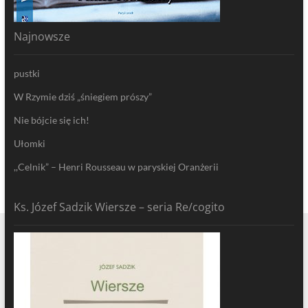
Najnowsze
pustki
W Rzymie dziś „śniegiem prószy”
Nie bójcie się ich!
Ułomki
,,Celnik” – Henri Rousseau w paryskiej Oranżerii
Ks. Józef Sadzik Wiersze – seria Re/cogito