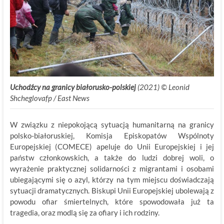
Uchodźcy na granicy białorusko-polskiej
(2021) © Leonid
Shcheglovafp / East News
W związku z niepokojącą sytuacją humanitarną na granicy
polsko-białoruskiej, Komisja Episkopatów Wspólnoty
Europejskiej (COMECE) apeluje do Unii Europejskiej i jej
państw członkowskich, a także do ludzi dobrej woli, o
wyrażenie praktycznej solidarności z migrantami i osobami
ubiegającymi się o azyl, którzy na tym miejscu doświadczają
sytuacji dramatycznych. Biskupi Unii Europejskiej ubolewają z
powodu ofiar śmiertelnych, które spowodowała już ta
tragedia, oraz modlą się za ofiary i ich rodziny.