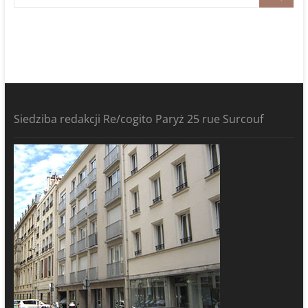
Siedziba redakcji Re/cogito Paryż 25 rue Surcouf