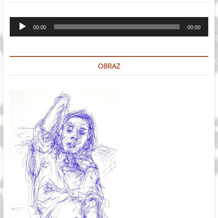
Odtwarzacz
00:00
00:00
plików
dźwiękowych
OBRAZ