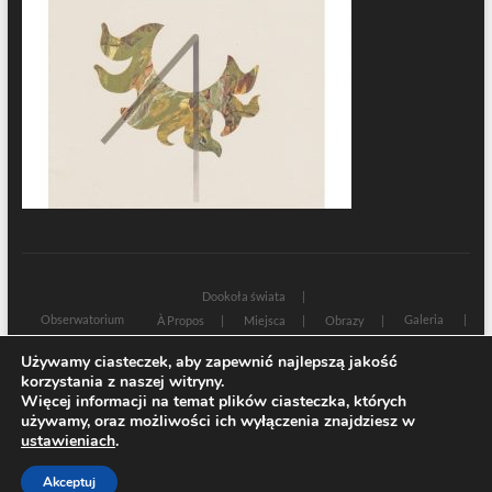
Dookoła świata
Obserwatorium
Galeria
À Propos
Miejsca
Obrazy
Wczoraj i dziś
Kultura
Cywilizacja
Historia
Używamy ciasteczek, aby zapewnić najlepszą jakość
Sacrum profanum
Teksty
Zamyślenia
korzystania z naszej witryny.
Znaki czasu
Świadectwa
Na marginesie
Rozmowy
Więcej informacji na temat plików ciasteczka, których
używamy, oraz możliwości ich wyłączenia znajdziesz w
| Designed by:
Theme Freesia
|
WordPress
| © Copyright All right reserved
ustawieniach
.
Akceptuj