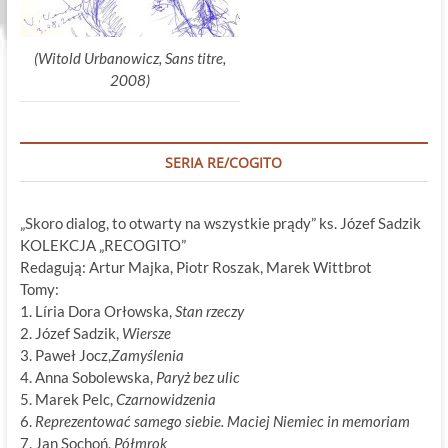
(Witold Urbanowicz, Sans titre,
2008)
SERIA RE/COGITO
„Skoro dialog, to otwarty na wszystkie prądy” ks. Józef Sadzik
KOLEKCJA „RECOGITO”
Redagują: Artur Majka, Piotr Roszak, Marek Wittbrot
Tomy:
1. Líria Dora Orłowska,
Stan rzeczy
2. Józef Sadzik,
Wiersze
3. Paweł Jocz,
Zamyślenia
4. Anna Sobolewska,
Paryż bez ulic
5. Marek Pelc,
Czarnowidzenia
6.
Reprezentować samego siebie. Maciej Niemiec in memoriam
7. Jan Sochoń,
Półmrok