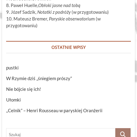
8. Paweł Huelle,
Obłoki jasne nad tobą
9. Józef Sadzik,
Notatki z podróży
(w przygotowaniu)
10. Mateusz Bremer,
Paryskie obserwatorium
(w
przygotowaniu)
OSTATNIE WPISY
pustki
W Rzymie dziś „śniegiem prószy”
Nie bójcie się ich!
Ułomki
,,Celnik” – Henri Rousseau w paryskiej Oranżerii
Szukaj