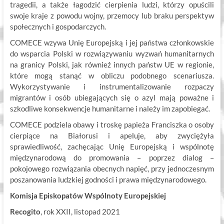
tragedii, a także łagodzić cierpienia ludzi, którzy opuścili
swoje kraje z powodu wojny, przemocy lub braku perspektyw
społecznych i gospodarczych.
COMECE wzywa Unię Europejską i jej państwa członkowskie
do wsparcia Polski w rozwiązywaniu wyzwań humanitarnych
na granicy Polski, jak również innych państw UE w regionie,
które mogą stanąć w obliczu podobnego scenariusza.
Wykorzystywanie i instrumentalizowanie rozpaczy
migrantów i osób ubiegających się o azyl mają poważne i
szkodliwe konsekwencje humanitarne i należy im zapobiegać.
COMECE podziela obawy i troskę papieża Franciszka o osoby
cierpiące na Białorusi i apeluje, aby zwyciężyła
sprawiedliwość, zachęcając Unię Europejską i wspólnotę
międzynarodową do promowania – poprzez dialog –
pokojowego rozwiązania obecnych napięć, przy jednoczesnym
poszanowania ludzkiej godności i prawa międzynarodowego.
Komisja Episkopatów Wspólnoty Europejskiej
Recogito
, rok XXII, listopad 2021