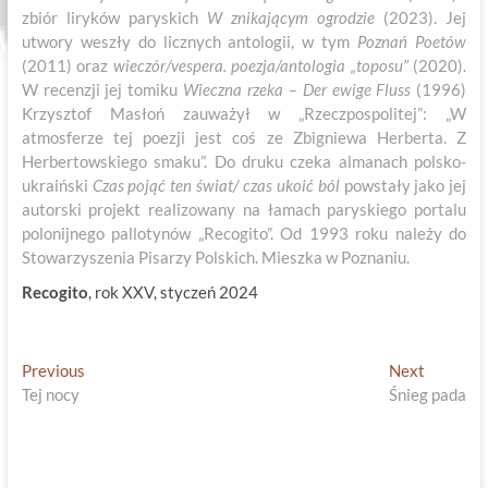
zbiór liryków paryskich
W znikającym ogrodzie
(2023). Jej
utwory weszły do licznych antologii, w tym
Poznań Poetów
(2011) oraz
wieczór/vespera. poezja/antologia „toposu”
(2020).
W recenzji jej tomiku
Wieczna rzeka – Der ewige Fluss
(1996)
Krzysztof Masłoń zauważył w „Rzeczpospolitej”: „W
atmosferze tej poezji jest coś ze Zbigniewa Herberta. Z
Herbertowskiego smaku”. Do druku czeka almanach polsko-
ukraiński
Czas pojąć ten świat/ czas ukoić ból
powstały jako jej
autorski projekt realizowany na łamach paryskiego portalu
polonijnego pallotynów „Recogito”. Od 1993 roku należy do
Stowarzyszenia Pisarzy Polskich. Mieszka w Poznaniu.
Recogito
, rok XXV, styczeń 2024
Nawigacja
Previous
Next
Previous
Next
post:
post:
Tej nocy
Śnieg pada
wpisu