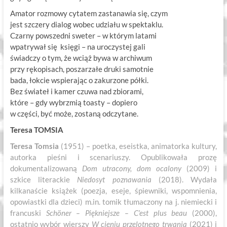
Amator rozmowy cytatem zastanawia się, czym
jest szczery dialog wobec udziału w spektaklu.
Czarny powszedni sweter – w którym latami
wpatrywał się księgi – na uroczystej gali
świadczy o tym, że wciąż bywa w archiwum
przy rękopisach, poszarzałe druki samotnie
bada, łokcie wspierając o zakurzone półki.
Bez świateł i kamer czuwa nad zbiorami,
które – gdy wybrzmią toasty – dopiero
w części, być może, zostaną odczytane.
Teresa TOMSIA
Teresa Tomsia
(1951) – poetka, eseistka, animatorka kultury,
autorka pieśni i scenariuszy. Opublikowała prozę
dokumentalizowaną
Dom utracony, dom ocalony
(2009) i
szkice literackie
Niedosyt poznawania
(2018). Wydała
kilkanaście książek (poezja, eseje, śpiewniki, wspomnienia,
opowiastki dla dzieci) m.in. tomik tłumaczony na j. niemiecki i
francuski
Schöner – Piękniejsze – C’est plus beau
(2000),
ostatnio wybór wierszy
W cieniu przelotnego trwania
(2021) i