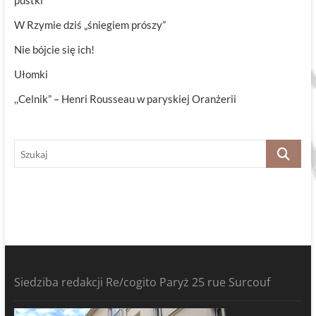
pustki
W Rzymie dziś „śniegiem prószy”
Nie bójcie się ich!
Ułomki
,,Celnik” – Henri Rousseau w paryskiej Oranżerii
Szukaj
Siedziba redakcji Re/cogito Paryż 25 rue Surcouf