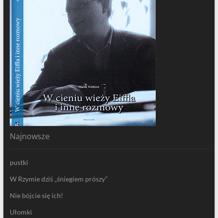
Najnowsze
pustki
W Rzymie dziś „śniegiem prószy”
Nie bójcie się ich!
Ułomki