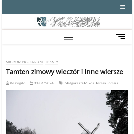
Skip
to
content
M
e
n
u
SACRUM PROFANUM
TEKSTY
B
u
Tamten zimowy wieczór i inne wiersze
t
t
Re/cogito
01/01/2024
Małgorzata Mikos
Teresa Tomsia
o
n