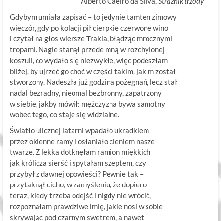
Alberto Caeiro da Silva,
Strażnik trzody
Gdybym umiała zapisać – to jedynie tamten zimowy
wieczór, gdy po kolacji pił cierpkie czerwone wino
i czytał na głos wiersze Trakla, błądząc mrocznymi
tropami. Nagle stanął przede mną w rozchylonej
koszuli, co wydało się niezwykłe, więc podeszłam
bliżej, by ujrzeć go choć w części takim, jakim został
stworzony. Nadeszła już godzina pożegnań, lecz stał
nadal bezradny, nieomal bezbronny, zapatrzony
w siebie, jakby mówił: mężczyzna bywa samotny
wobec tego, co staje się widzialne.
Światło ulicznej latarni wpadało ukradkiem
przez okienne ramy i osłaniało cieniem nasze
twarze. Z lekka dotknęłam ramion miękkich
jak królicza sierść i spytałam szeptem, czy
przybył z dawnej opowieści? Pewnie tak –
przytaknął cicho, w zamyśleniu, że dopiero
teraz, kiedy trzeba odejść i nigdy nie wrócić,
rozpoznałam prawdziwe imię, jakie nosi w sobie
skrywając pod czarnym swetrem, a nawet