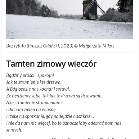
Bez tytułu (Pruszcz Gdański, 2023) © Małgorzata Mikos
Tamten zimowy wieczór
Bądźmy prości i spokojni
Jak te strumienie i te drzewa,
A Bóg będzie nas kochał i sprawi,
Że będziemy sobą, tak jak te drzewa są drzewami,
A te strumienie strumieniami,
I da nam zieleń na wiosnę
I rzekę na spotkanie, gdy nadejdzie nasz kres…
I nie da nam nic więcej, bo to oznaczałoby odebrać nam nas
samych.