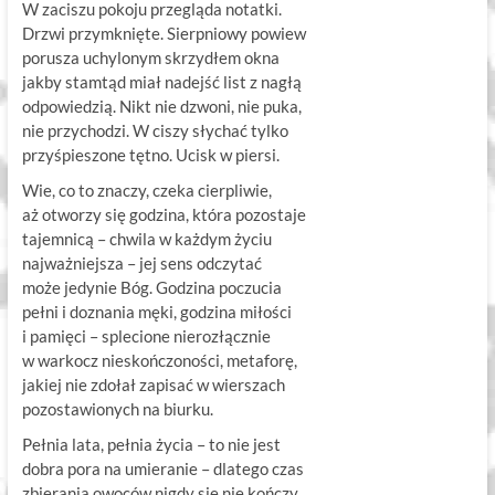
W zaciszu pokoju przegląda notatki.
Drzwi przymknięte. Sierpniowy powiew
porusza uchylonym skrzydłem okna
jakby stamtąd miał nadejść list z nagłą
odpowiedzią. Nikt nie dzwoni, nie puka,
nie przychodzi. W ciszy słychać tylko
przyśpieszone tętno. Ucisk w piersi.
Wie, co to znaczy, czeka cierpliwie,
aż otworzy się godzina, która pozostaje
tajemnicą – chwila w każdym życiu
najważniejsza – jej sens odczytać
może jedynie Bóg. Godzina poczucia
pełni i doznania męki, godzina miłości
i pamięci – splecione nierozłącznie
w warkocz nieskończoności, metaforę,
jakiej nie zdołał zapisać w wierszach
pozostawionych na biurku.
Pełnia lata, pełnia życia – to nie jest
dobra pora na umieranie – dlatego czas
zbierania owoców nigdy się nie kończy.