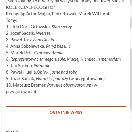
„Skoro dialog, to otwarty na wszystkie prądy” ks. Józef Sadzik
KOLEKCJA „RECOGITO”
Redagują: Artur Majka, Piotr Roszak, Marek Wittbrot
Tomy:
1. Líria Dora Orłowska,
Stan rzeczy
2. Józef Sadzik,
Wiersze
3. Paweł Jocz,
Zamyślenia
4. Anna Sobolewska,
Paryż bez ulic
5. Marek Pelc,
Czarnowidzenia
6.
Reprezentować samego siebie. Maciej Niemiec in memoriam
7. Jan Sochoń,
Półmrok
8. Paweł Huelle,
Obłoki jasne nad tobą
9. Józef Sadzik,
Notatki z podróży
(w przygotowaniu)
10. Mateusz Bremer,
Paryskie obserwatorium
(w
przygotowaniu)
OSTATNIE WPISY