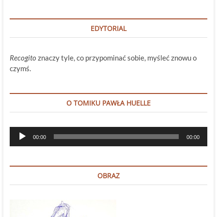
EDYTORIAL
Recogito
znaczy tyle, co przypominać sobie, myśleć znowu o
czymś.
O TOMIKU PAWŁA HUELLE
Odtwarzacz
00:00
00:00
plików
dźwiękowych
OBRAZ