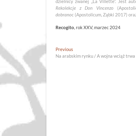
dzielnicy zwanej „La Villette”. Jest 
Rekolekcje z Don Vincenzo
(Apostol
dobranoc
(Apostolicum, Ząbki 2017) ora
Recogito
, rok XXV, marzec 2024
Nawigacja
Previous
Previous
post:
Na arabskim rynku / A wojna wciąż trwa
wpisu