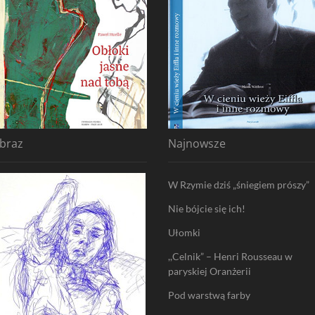
braz
Najnowsze
W Rzymie dziś „śniegiem prószy”
Nie bójcie się ich!
Ułomki
,,Celnik” – Henri Rousseau w
paryskiej Oranżerii
Pod warstwą farby