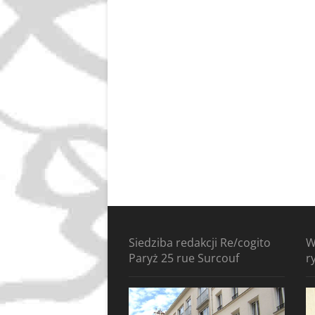
Siedziba redakcji Re/cogito
W
Paryż 25 rue Surcouf
r