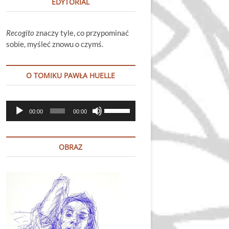
EDYTORIAL
Recogito
znaczy tyle, co przypominać
sobie, myśleć znowu o czymś.
O TOMIKU PAWŁA HUELLE
Odtwarzacz
Używaj
00:00
00:00
plików
strzałek
dźwiękowych
do
góry
OBRAZ
oraz
do
dołu
aby
zwiększyć
lub
zmniejszyć