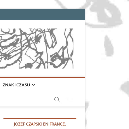
ZNAKI CZASU
M
e
n
u
JÓZEF CZAPSKI EN FRANCE.
B