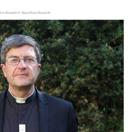
ins-Beaufort
Stanisław Stawicki