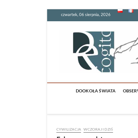
Skip
czwartek, 06 sierpnia, 2026
to
content
DOOKOŁA ŚWIATA
OBSER
CYWILIZACJA
WCZORAJ I DZIŚ