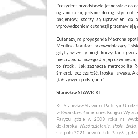
Prezydent przedstawia jasne wizje co d
ogranicza się jedynie do mglistych ob
pacjentów, którzy są uprawnieni do o
wprowadzeniem eutanazji przemawiają 
Eutanazyjna propaganda Macrona spotkał
Moulins-Beaufort, przewodniczący Episko
gdyby wszyscy mogli korzystać z gwara
nie zrobiono niczego dla jej rozwinięcia
to środki. Jak zaznacza metropolita R
śmierci, lecz czułość, troska i uwaga.
„fałszywym podstępem”.
Stanisław STAWICKI
Ks. Stanisław Stawicki. Pallotyn. Urodz
w Rwandzie, Kamerunie, Kongo i Wybrzeż
Paryżu, gdzie w 2003 roku na Wydzi
doktorską
Współdziałanie. Pasja życia
sierpniu 2021 powrócił do Paryża, gdzi