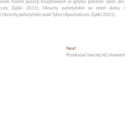
autorem trzech pozycji książkowych w języku polskim:
Sześć dni.
icum, Ząbki 2011),
Okruchy pallotyńskie na dzień dobry i
z
Okruchy pallotyńskie znad Tybru
(Apostolicum, Ząbki 2021).
Next
Next
post:
Przekazać inaczej niż słowami