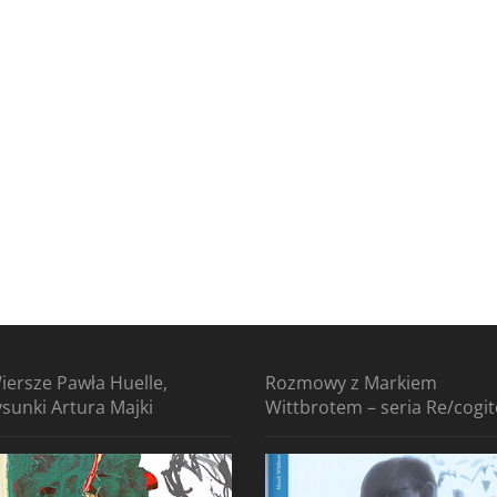
iersze Pawła Huelle,
Rozmowy z Markiem
ysunki Artura Majki
Wittbrotem – seria Re/cogi