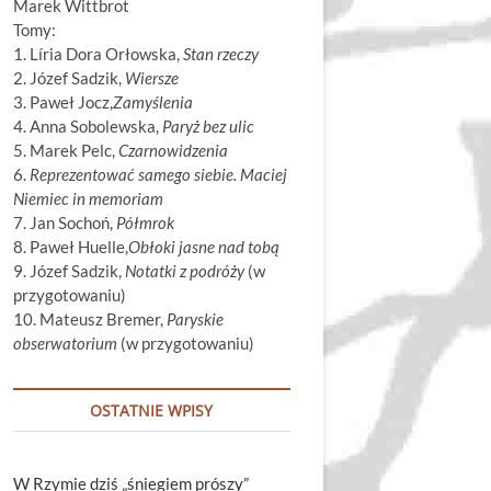
Marek Wittbrot
Tomy:
1. Líria Dora Orłowska,
Stan rzeczy
2. Józef Sadzik,
Wiersze
3. Paweł Jocz,
Zamyślenia
4. Anna Sobolewska,
Paryż bez ulic
5. Marek Pelc,
Czarnowidzenia
6.
Reprezentować samego siebie. Maciej
Niemiec in memoriam
7. Jan Sochoń,
Półmrok
8. Paweł Huelle,
Obłoki jasne nad tobą
9. Józef Sadzik,
Notatki z podróży
(w
przygotowaniu)
10. Mateusz Bremer,
Paryskie
obserwatorium
(w przygotowaniu)
OSTATNIE WPISY
W Rzymie dziś „śniegiem prószy”