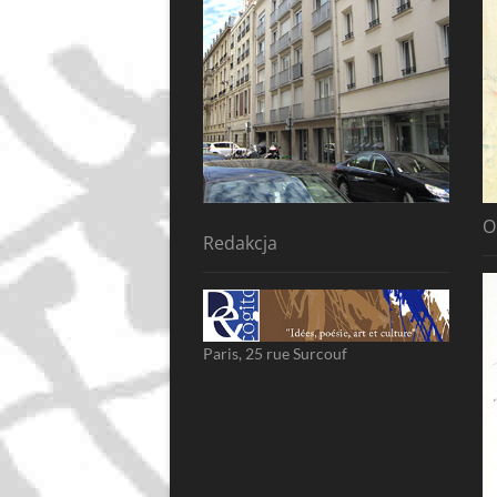
O
Redakcja
Paris, 25 rue Surcouf