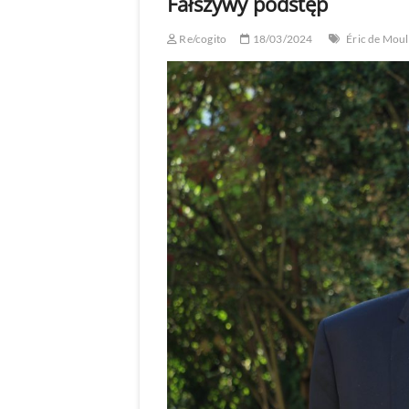
Fałszywy podstęp
Re/cogito
18/03/2024
Éric de Moul