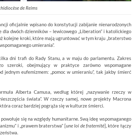
hidiocèse de Reims
ncji oficjalnie wpisano do konstytucji zabijanie nienarodzonych
 dla dwóch dzienników – lewicowego „Liberation” i katolickiego
już kolejne kroki, które mają ugruntować w tym kraju „braterstwo
ę „wspomaganego umierania”.
ilka dni trafi do Rady Stanu, a w maju do parlamentu. Zakres
dzo szeroki, obejmujący w praktyce zarówno wspomagane
pod jednym eufemizmem: „pomoc w umieraniu”, tak jakby śmierć
ormuła Alberta Camusa, według której „nazywanie rzeczy w
nieszczęścia świata”. W rzeczy samej, nowe projekty Macrona
 która coraz bardziej pogrąża się w kulturze śmierci.
powołuje się na względy humanitarne. Swą ideę wspomaganego
anizmu” i „prawem braterstwa” [
une loi de fraternité
], które łączy
czeństwa.