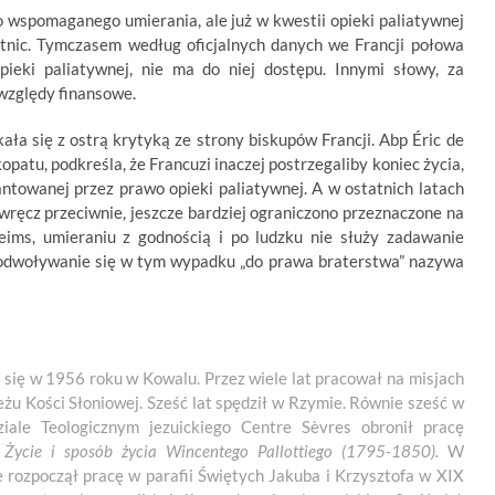
o wspomaganego umierania, ale już w kwestii opieki paliatywnej
ietnic. Tymczasem według oficjalnych danych we Francji połowa
pieki paliatywnej, nie ma do niej dostępu. Innymi słowy, za
względy finansowe.
a się z ostrą krytyką ze strony biskupów Francji. Abp Éric de
patu, podkreśla, że Francuzi inaczej postrzegaliby koniec życia,
ntowanej przez prawo opieki paliatywnej. A w ostatnich latach
, wręcz przeciwnie, jeszcze bardziej ograniczono przeznaczone na
eims, umieraniu z godnością i po ludzku nie służy zadawanie
 A odwoływanie się w tym wypadku „do prawa braterstwa” nazywa
ił się w 1956 roku w Kowalu. Przez wiele lat pracował na misjach
u Kości Słoniowej. Sześć lat spędził w Rzymie. Równie sześć w
ale Teologicznym jezuickiego Centre Sèvres obronił pracę
. Życie i sposób życia Wincentego Pallottiego (1795-1850).
W
e rozpoczął pracę w parafii Świętych Jakuba i Krzysztofa w XIX