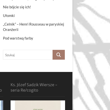
Nie bójcie się ich!
Ułomki
,,Celnik” – Henri Rousseau w paryskiej
Oranżerii
Pod warstwą farby
Szukaj
Ks. Józef Sadzik Wiersze –
to
seria Re/cogito