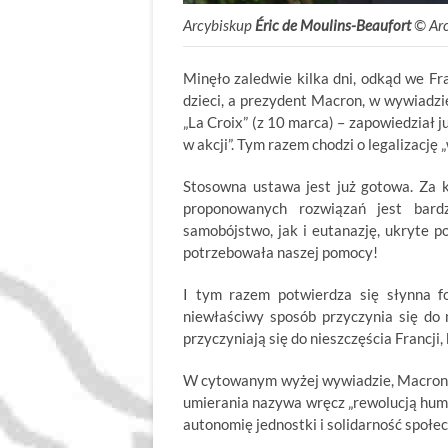
Arcybiskup
Éric de Moulins-Beaufort
© Arc
Minęło zaledwie kilka dni, odkąd we Fra
dzieci, a prezydent Macron, w wywiadzie
„La Croix” (z 10 marca) – zapowiedział 
w akcji”. Tym razem chodzi o legalizacj
Stosowna ustawa jest już gotowa. Za k
proponowanych rozwiązań jest bar
samobójstwo, jak i eutanazję, ukryte 
potrzebowała naszej pomocy!
I tym razem potwierdza się słynna f
niewłaściwy sposób przyczynia się do 
przyczyniają się do nieszczęścia Francji,
W cytowanym wyżej wywiadzie, Macron 
umierania nazywa wręcz „rewolucją hum
autonomię jednostki i solidarność społe