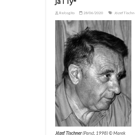
Ja i Ty*
Re/cogito
28/06/2020
Józef Tischn
Józef Tischner
(Paryż, 1998) ©
.
Marek