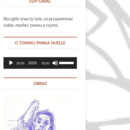
EDYTORIAL
Recogito
znaczy tyle, co przypominać
sobie, myśleć znowu o czymś.
O TOMIKU PAWŁA HUELLE
Odtwarzacz
Używaj
00:00
00:00
plików
strzałek
dźwiękowych
do
góry
OBRAZ
oraz
do
dołu
aby
zwiększyć
lub
zmniejszyć