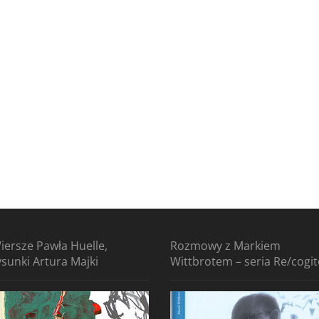
iersze Pawła Huelle,
Rozmowy z Markiem
ysunki Artura Majki
Wittbrotem – seria Re/cogi