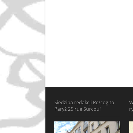
Siedziba redakcji Re/cogito
W
Paryż 25 rue Surcouf
r