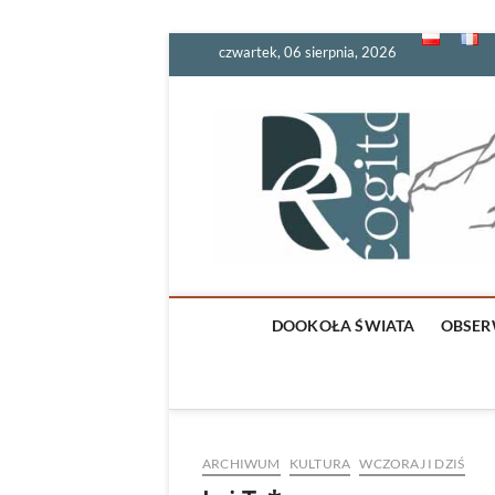
Skip
czwartek, 06 sierpnia, 2026
to
content
DOOKOŁA ŚWIATA
OBSER
ARCHIWUM
KULTURA
WCZORAJ I DZIŚ