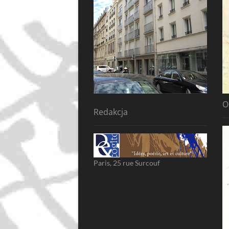
O
Redakcja
Paris, 25 rue Surcouf