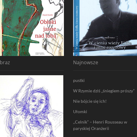
braz
Najnowsze
pustki
W Rzymie dziś „śniegiem prószy”
Nie bójcie się ich!
Ułomki
,,Celnik” – Henri Rousseau w
paryskiej Oranżerii