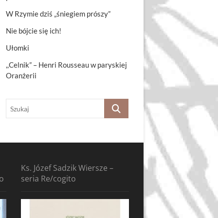
W Rzymie dziś „śniegiem prószy”
Nie bójcie się ich!
Ułomki
,,Celnik” – Henri Rousseau w paryskiej
Oranżerii
Szukaj
Ks. Józef Sadzik Wiersze –
to
seria Re/cogito