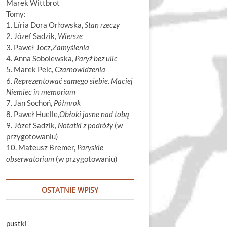
Marek Wittbrot
Tomy:
1. Líria Dora Orłowska,
Stan rzeczy
2. Józef Sadzik,
Wiersze
3. Paweł Jocz,
Zamyślenia
4. Anna Sobolewska,
Paryż bez ulic
5. Marek Pelc,
Czarnowidzenia
6.
Reprezentować samego siebie. Maciej
Niemiec in memoriam
7. Jan Sochoń,
Półmrok
8. Paweł Huelle,
Obłoki jasne nad tobą
9. Józef Sadzik,
Notatki z podróży
(w
przygotowaniu)
10. Mateusz Bremer,
Paryskie
obserwatorium
(w przygotowaniu)
OSTATNIE WPISY
pustki