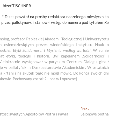
Józef TISCHNER
*
Tekst powstał na prośbę redaktora naczelnego miesięcznika
 przez pallotynów, i stanowił wstęp do numeru pod tytułem
Ku
olog, profesor Papieskiej Akademii Teologicznej i Uniwersytetu
ch osiemdziesiątych prezes wiedeńskiego Instytutu Nauk o
nadziei
,
Etyki Solidarności
i
Myślenia według wartości
. W sumie
 etyki, teologii i historii. Był kapelanem „Solidarności” i
 Wielokrotnie występował w paryskim Centrum Dialogu, głosił
cje w pallotyńskim Duszpasterstwie Akademickim. W ostatnich
a krtani i na skutek tego nie mógł mówić. Do końca swoich dni
akowie. Pochowany został 2 lipca w Łopusznej.
Next
Next
post:
tość świętych Apostołów Piotra i Pawła
Salonowe płótna