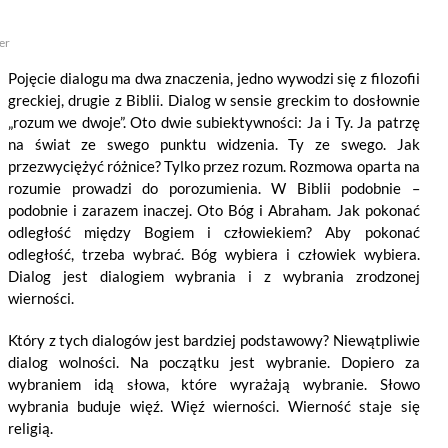
er
Pojęcie dialogu ma dwa znaczenia, jedno wywodzi się z filozofii
greckiej, drugie z Biblii. Dialog w sensie greckim to dosłownie
„rozum we dwoje”. Oto dwie subiektywności: Ja i Ty. Ja patrzę
na świat ze swego punktu widzenia. Ty ze swego. Jak
przezwyciężyć różnice? Tylko przez rozum. Rozmowa oparta na
rozumie prowadzi do porozumienia. W Biblii podobnie –
podobnie i zarazem inaczej. Oto Bóg i Abraham. Jak pokonać
odległość między Bogiem i człowiekiem? Aby pokonać
odległość, trzeba wybrać. Bóg wybiera i człowiek wybiera.
Dialog jest dialogiem wybrania i z wybrania zrodzonej
wierności.
Który z tych dialogów jest bardziej podstawowy? Niewątpliwie
dialog wolności. Na początku jest wybranie. Dopiero za
wybraniem idą słowa, które wyrażają wybranie. Słowo
wybrania buduje więź. Więź wierności. Wierność staje się
religią.