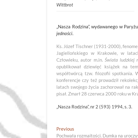
Wittbrot
„Nasza Rodzina”, wydawanego w Paryżu
jedności
.
Ks. Józef Tischner (1931-2000), fenomen
Jagiellońskiego w Krakowie, w lata
Człowieku, autor m.in.
Świata ludzkiej 
opublikował dziewięć książek na temat
współtwórcą tzw. filozofii spotkania.
konferencje czy też prowadził rekolek
latach swojego życia zachorował na rak
pisał. Zmarł 28 czerwca 2000 roku w Kr
„Nasza Rodzina”, nr 2 (593) 1994, s. 3.
Nawigacja
Previous
Previous
post:
Pochwała rozmaitości. Dumka na uroczys