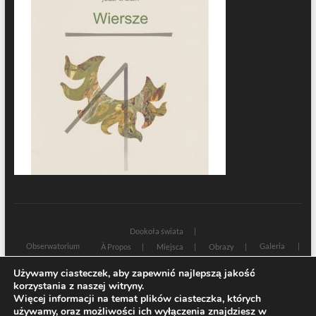
Dookoła świata
Obserwatorium
Galeria
À Propos
Miejsca
Obrazy
Wczoraj i dziś
Kultura
Cywilizacja
Historia
Używamy ciasteczek, aby zapewnić najlepszą jakość
Sacrum profanum
Teksty
Zamyślenia
korzystania z naszej witryny.
Znaki czasu
Świadectwa
Na marginesie
Rozmowy
Więcej informacji na temat plików ciasteczka, których
używamy, oraz możliwości ich wyłączenia znajdziesz w