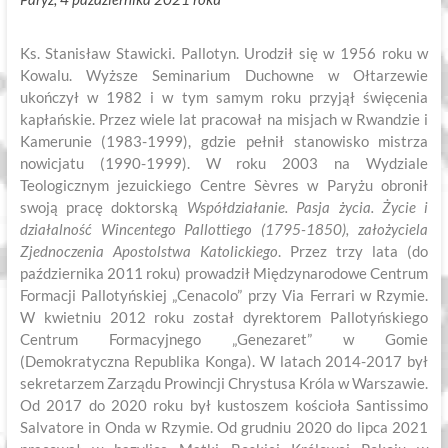
Ks. Stanisław Stawicki. Pallotyn. Urodził się w 1956 roku w
Kowalu. Wyższe Seminarium Duchowne w Ołtarzewie
ukończył w 1982 i w tym samym roku przyjął święcenia
kapłańskie. Przez wiele lat pracował na misjach w Rwandzie i
Kamerunie (1983-1999), gdzie pełnił stanowisko mistrza
nowicjatu (1990-1999). W roku 2003 na Wydziale
Teologicznym jezuickiego Centre Sèvres w Paryżu obronił
swoją pracę doktorską
Współdziałanie. Pasja życia. Życie i
działalność Wincentego Pallottiego (1795-1850), założyciela
Zjednoczenia Apostolstwa Katolickiego
. Przez trzy lata (do
października 2011 roku) prowadził Międzynarodowe Centrum
Formacji Pallotyńskiej „Cenacolo” przy Via Ferrari w Rzymie.
W kwietniu 2012 roku został dyrektorem Pallotyńskiego
Centrum Formacyjnego „Genezaret” w Gomie
(Demokratyczna Republika Konga). W latach 2014-2017 był
sekretarzem Zarządu Prowincji Chrystusa Króla w Warszawie.
Od 2017 do 2020 roku był kustoszem kościoła Santissimo
Salvatore in Onda w Rzymie. Od grudniu 2020 do lipca 2021