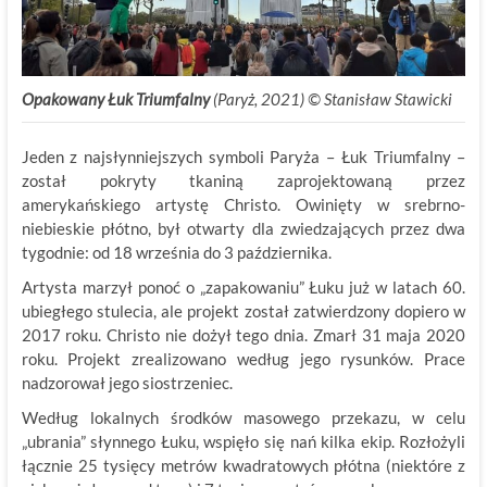
Opakowany Łuk Triumfalny
(Paryż, 2021) © Stanisław Stawicki
Jeden z najsłynniejszych symboli Paryża – Łuk Triumfalny –
został pokryty tkaniną zaprojektowaną przez
amerykańskiego artystę Christo. Owinięty w srebrno-
niebieskie płótno, był otwarty dla zwiedzających przez dwa
tygodnie: od 18 września do 3 października.
Artysta marzył ponoć o „zapakowaniu” Łuku już w latach 60.
ubiegłego stulecia, ale projekt został zatwierdzony dopiero w
2017 roku. Christo nie dożył tego dnia. Zmarł 31 maja 2020
roku. Projekt zrealizowano według jego rysunków. Prace
nadzorował jego siostrzeniec.
Według lokalnych środków masowego przekazu, w celu
„ubrania” słynnego Łuku, wspięło się nań kilka ekip. Rozłożyli
łącznie 25 tysięcy metrów kwadratowych płótna (niektóre z