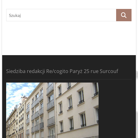
Szukaj
Siedziba redakcji Re/cogito Paryż 25 rue Surcouf