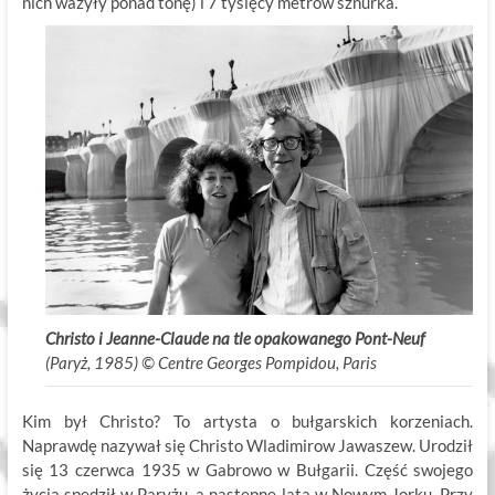
nich ważyły ponad tonę) i 7 tysięcy metrów sznurka.
Christo i Jeanne-Claude na tle opakowanego Pont-Neuf
(Paryż, 1985) ©
.
Centre Georges Pompidou, Paris
Kim był Christo? To artysta o bułgarskich korzeniach.
Naprawdę nazywał się Christo Wladimirow Jawaszew. Urodził
się 13 czerwca 1935 w Gabrowo w Bułgarii. Część swojego
życia spędził w Paryżu, a następne lata w Nowym Jorku. Przy