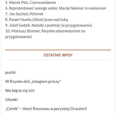
5. Marek Pelc,
Czarnowidzenia
6.
Reprezentować samego siebie. Maciej Niemiec in memoriam
7. Jan Sochoń,
Półmrok
8. Paweł Huelle,
Obłoki jasne nad tobą
9. Józef Sadzik,
Notatki z podróży
(w przygotowaniu)
10. Mateusz Bremer,
Paryskie obserwatorium
(w
przygotowaniu)
OSTATNIE WPISY
pustki
W Rzymie dziś „śniegiem prószy”
Nie bójcie się ich!
Ułomki
,,Celnik” – Henri Rousseau w paryskiej Oranżerii