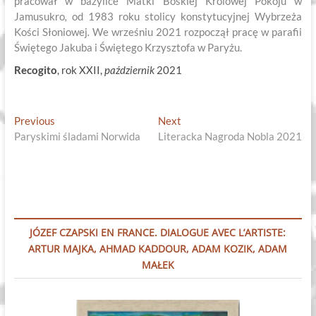
pracował w bazylice Matki Boskiej Królowej Pokoju w
Jamusukro
,
od 1983 roku stolicy konstytucyjnej Wybrzeża
Kości Słoniowej
.
We wrześniu 2021 rozpoczął pracę w parafii
Świętego Jakuba i Świętego Krzysztofa w Paryżu.
Recogito
, rok XXII,
październik
2021
Nawigacja
Previous
Next
Previous
Next
post:
post:
Paryskimi śladami Norwida
Literacka Nagroda Nobla 2021
wpisu
JÓZEF CZAPSKI EN FRANCE. DIALOGUE AVEC L’ARTISTE:
ARTUR MAJKA, AHMAD KADDOUR, ADAM KOZIK, ADAM
MAŁEK