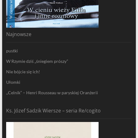
Najnowsze
pustki
W Rzymie dziś „śniegiem prószy”
Nie bójcie się ich!
Ułomki
,,Celnik” – Henri Rousseau w paryskiej Oranżerii
Ks. Józef Sadzik Wiersze – seria Re/cogito