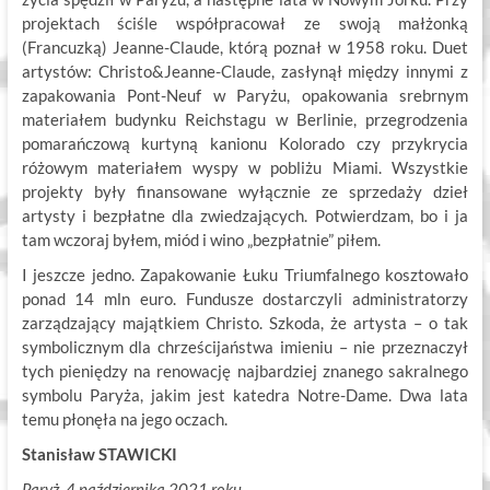
projektach ściśle współpracował ze swoją małżonką
(Francuzką) Jeanne-Claude, którą poznał w 1958 roku. Duet
artystów: Christo&Jeanne-Claude, zasłynął między innymi z
zapakowania Pont-Neuf w Paryżu, opakowania srebrnym
materiałem budynku Reichstagu w Berlinie, przegrodzenia
pomarańczową kurtyną kanionu Kolorado czy przykrycia
różowym materiałem wyspy w pobliżu Miami. Wszystkie
projekty były finansowane wyłącznie ze sprzedaży dzieł
artysty i bezpłatne dla zwiedzających. Potwierdzam, bo i ja
tam wczoraj byłem, miód i wino „bezpłatnie” piłem.
I jeszcze jedno. Zapakowanie Łuku Triumfalnego kosztowało
ponad 14 mln euro. Fundusze dostarczyli administratorzy
zarządzający majątkiem Christo. Szkoda, że artysta – o tak
symbolicznym dla chrześcijaństwa imieniu – nie przeznaczył
tych pieniędzy na renowację najbardziej znanego sakralnego
symbolu Paryża, jakim jest katedra Notre-Dame. Dwa lata
temu płonęła na jego oczach.
Stanisław STAWICKI
Paryż, 4 października 2021 roku