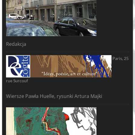
Redakcja
Paris, 25
rue Surcouf
Wiersze Pawła Huelle, rysunki Artura Majki