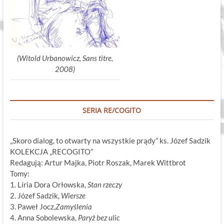
(Witold Urbanowicz, Sans titre,
2008)
SERIA RE/COGITO
„Skoro dialog, to otwarty na wszystkie prądy” ks. Józef Sadzik
KOLEKCJA „RECOGITO”
Redagują: Artur Majka, Piotr Roszak, Marek Wittbrot
Tomy:
1. Líria Dora Orłowska,
Stan rzeczy
2. Józef Sadzik,
Wiersze
3. Paweł Jocz,
Zamyślenia
4. Anna Sobolewska,
Paryż bez ulic