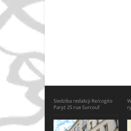
Siedziba redakcji Re/cogito
W
Paryż 25 rue Surcouf
r