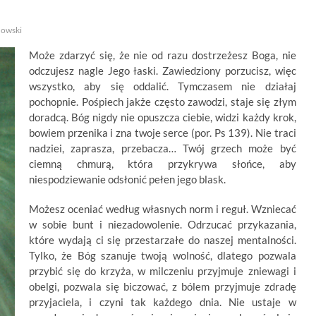
mowski
Może zdarzyć się, że nie od razu dostrzeżesz Boga, nie
odczujesz nagle Jego łaski. Zawiedziony porzucisz, więc
wszystko, aby się oddalić. Tymczasem nie działaj
pochopnie. Pośpiech jakże często zawodzi, staje się złym
doradcą. Bóg nigdy nie opuszcza ciebie, widzi każdy krok,
bowiem przenika i zna twoje serce (por. Ps 139). Nie traci
nadziei, zaprasza, przebacza… Twój grzech może być
ciemną chmurą, która przykrywa słońce, aby
niespodziewanie odsłonić pełen jego blask.
Możesz oceniać według własnych norm i reguł. Wzniecać
w sobie bunt i niezadowolenie. Odrzucać przykazania,
które wydają ci się przestarzałe do naszej mentalności.
Tylko, że Bóg szanuje twoją wolność, dlatego pozwala
przybić się do krzyża, w milczeniu przyjmuje zniewagi i
obelgi, pozwala się biczować, z bólem przyjmuje zdradę
przyjaciela, i czyni tak każdego dnia. Nie ustaje w