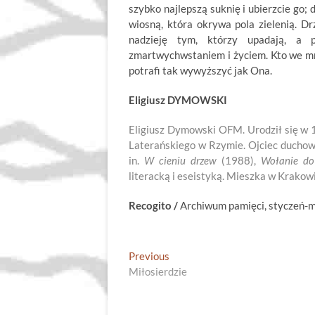
szybko najlepszą suknię i ubierzcie go; d
wiosną, która okrywa pola zielenią. Dr
nadzieję tym, którzy upadają, a 
zmartwychwstaniem i życiem. Kto we mnie
potrafi tak wywyższyć jak Ona.
Eligiusz DYMOWSKI
Eligiusz Dymowski OFM. Urodził się w 
Laterańskiego w Rzymie. Ojciec duch
in.
W cieniu drzew
(1988),
Wołanie do
literacką i eseistyką. Mieszka w Krakowi
Recogito /
Archiwum pamięci, styczeń-
Nawigacja
Previous
Previous
post:
Miłosierdzie
wpisu