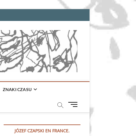
ZNAKI CZASU
M
e
n
u
JÓZEF CZAPSKI EN FRANCE.
B