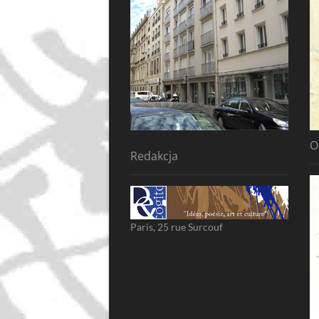
O
Redakcja
Paris, 25 rue Surcouf