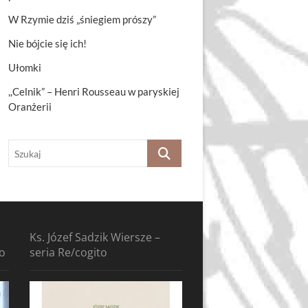
W Rzymie dziś „śniegiem prószy”
Nie bójcie się ich!
Ułomki
,,Celnik” – Henri Rousseau w paryskiej
Oranżerii
Szukaj
Ks. Józef Sadzik Wiersze –
to
seria Re/cogito