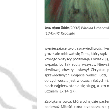
Jezu ufam Tobie
(2002) Witolda Urbanowi
(1945-) © Recoigito
wymierzające twoją sprawiedliwość. Tymc
groził, ale oddawał się Temu, który sądzi
którego wszyscy podziwiają i oklaskują,
wypada, bo tak robią wszyscy. Nieważn
chwilowej chwały i sławy! Chrystus p
sprawiedliwych udajecie wobec ludzi, 
obrzydliwością jest w oczach Bożych (Łk
niech najpierw stanie się sługą, a kto 
uczniem (Łk 14, 27).
Zabłąkana owca, która odnajdzie paster
ponieważ Miłość, która przebacza, nie 