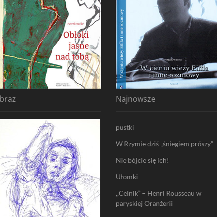
braz
Najnowsze
pustki
W Rzymie dziś „śniegiem prószy”
Nie bójcie się ich!
Ułomki
,,Celnik” – Henri Rousseau w
paryskiej Oranżerii