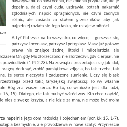
nawoływaniu do nawrócenia, nie zmienia przykazań, ale je
dopełnia, dalej czyni cuda, uzdrawia, potrafi nakarmić
zgłodniałych, napoić spragnionych, nie czyni żadnych
różnic, ale zasiada za stołem grzeszników, aby jak
najpełniej rozlała się Jego łaska, nie ustaje w miłości.
cza
A ty? Patrzysz na to wszystko, co więcej – gorszysz się,
patrzysz i oceniasz, patrzysz i potępiasz. Masz już gotowe
prawa nie znające żadnej litości i miłosierdzia, ale
zasem On, gdy Mu złorzeczono, nie złorzeczył, gdy cierpiał, nie
 sprawiedliwie (1 Pt 2,23). Na zewnątrz prezentujesz się jak idol,
 pragną dotknąć, zrobić pamiątkowe zdjęcia, bo tak trzeba, tak
e, że serce nieczyste i zaduszone sumienie. Liczy się blask
rzestrzega przed taką faryzejską świętością: To wy właśnie
ale Bóg zna wasze serca. Bo to, co wzniosłe jest dla ludzi,
 16, 15). Dlatego, nie tak ma być wśród was. Kto chce rządzić,
nie niesie swego krzyża, a nie idzie za mną, nie może być moim
za napełnia jego dom radością i pojednaniem (por. Łk 15, 1-7),
potępia bezmyślnie, ale przyodziewa w nowe szaty: Przynieście