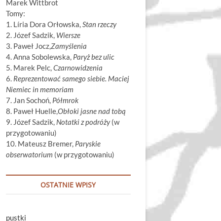
Marek Wittbrot
Tomy:
1. Líria Dora Orłowska,
Stan rzeczy
2. Józef Sadzik,
Wiersze
3. Paweł Jocz,
Zamyślenia
4. Anna Sobolewska,
Paryż bez ulic
5. Marek Pelc,
Czarnowidzenia
6.
Reprezentować samego siebie. Maciej
Niemiec in memoriam
7. Jan Sochoń,
Półmrok
8. Paweł Huelle,
Obłoki jasne nad tobą
9. Józef Sadzik,
Notatki z podróży
(w
przygotowaniu)
10. Mateusz Bremer,
Paryskie
obserwatorium
(w przygotowaniu)
OSTATNIE WPISY
pustki