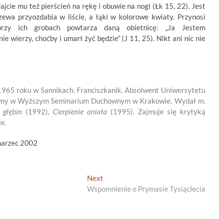
ajcie mu też pierścień na rękę i obuwie na nogi (Łk 15, 22). Jest
zewa przyozdabia w liście, a łąki w kolorowe kwiaty. Przynosi
przy ich grobach powtarza daną obietnicę: „Ja Jestem
 wierzy, choćby i umarł żyć będzie” (J 11, 25). Nikt ani nic nie
1965 roku w Sannikach. Franciszkanik. Absolwent Uniwersytetu
owny w Wyższym Seminarium Duchownym w Krakowie. Wydał m.
 głębin
(1992),
Cierpienie anioła
(1995). Zajmuje się krytyką
e.
marzec 2002
Next
Next
post:
Wspomnienie o Prymasie Tysiąclecia