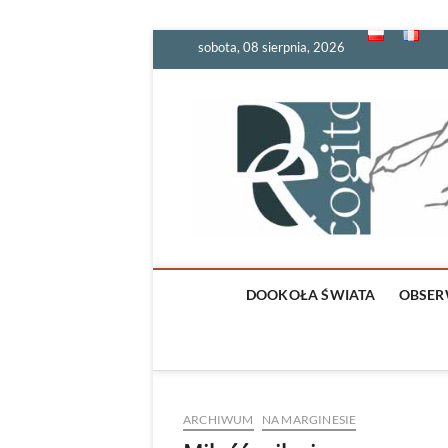
Skip
sobota, 08 sierpnia, 2026
to
content
DOOKOŁA ŚWIATA
OBSER
ARCHIWUM
NA MARGINESIE