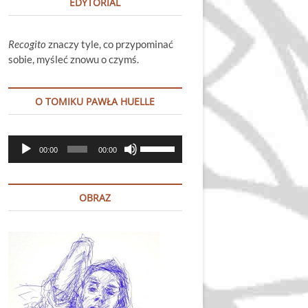
EDYTORIAL
Recogito
znaczy tyle, co przypominać
sobie, myśleć znowu o czymś.
O TOMIKU PAWŁA HUELLE
Odtwarzacz
Używaj
00:00
00:00
plików
strzałek
dźwiękowych
do
góry
OBRAZ
oraz
do
dołu
aby
zwiększyć
lub
zmniejszyć