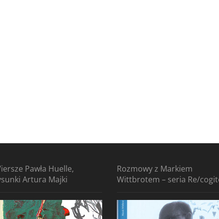
iersze Pawła Huelle,
Rozmowy z Markiem
ysunki Artura Majki
Wittbrotem – seria Re/cogi