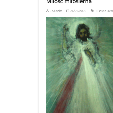
Miłość miłosierna
Re/cogito
01/01/2002
Eligiusz Dy