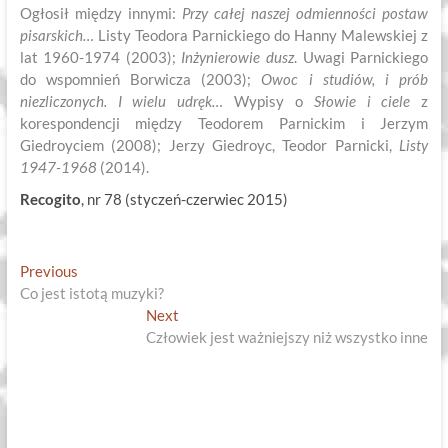
Ogłosił między innymi:
Przy całej naszej odmienności postaw
pisarskich…
Listy Teodora Parnickiego do Hanny Malewskiej z
lat 1960-1974 (2003);
Inżynierowie dusz
. Uwagi Parnickiego
do wspomnień Borwicza (2003);
Owoc i studiów, i prób
niezliczonych. I wielu udręk…
Wypisy o
Słowie i ciele
z
korespondencji między Teodorem Parnickim i Jerzym
Giedroyciem (2008); Jerzy Giedroyc, Teodor Parnicki,
Listy
1947-1968
(2014).
Recogito
, nr 78 (styczeń-czerwiec 2015)
Nawigacja
Previous
Previous
post:
Co jest istotą muzyki?
wpisu
Next
Next
post:
Człowiek jest ważniejszy niż wszystko inne