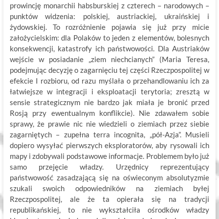
prowincję monarchii habsburskiej z czterech – narodowych –
punktów widzenia: polskiej, austriackiej, ukraińskiej i
żydowskiej. To rozróżnienie pojawia się już przy micie
założycielskim: dla Polaków to jeden z elementów, bolesnych
konsekwencji, katastrofy ich państwowości. Dla Austriaków
wejście w posiadanie „ziem niechcianych” (Maria Teresa,
podejmując decyzję o zagarnięciu tej części Rzeczpospolitej w
efekcie I rozbioru, od razu myślała o przehandlowaniu ich za
łatwiejsze w integracji i eksploatacji terytoria; zresztą w
sensie strategicznym nie bardzo jak miała je bronić przed
Rosją przy ewentualnym konflikcie). Nie zdawałem sobie
sprawy, że prawie nic nie wiedzieli o ziemiach przez siebie
zagarniętych – zupełna terra incognita, „pół-Azja”. Musieli
dopiero wysyłać pierwszych eksploratorów, aby rysowali ich
mapy i zdobywali podstawowe informacje. Problemem było już
samo przejęcie władzy. Urzędnicy reprezentujący
państwowość zasadzającą się na oświeconym absolutyzmie
szukali swoich odpowiedników na ziemiach byłej
Rzeczpospolitej, ale że ta opierała się na tradycji
republikańskiej, to nie wykształciła ośrodków władzy