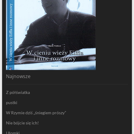
Najnowsze
Z półświatka
pustki
W Rzymie dziś „śniegiem prószy”
Nie bójcie się ich!
Ułomki