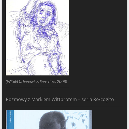
(Witold Urbanowicz, Sans titre, 2008)
Rozmowy z Markiem Wittbrotem – seria Re/cogito