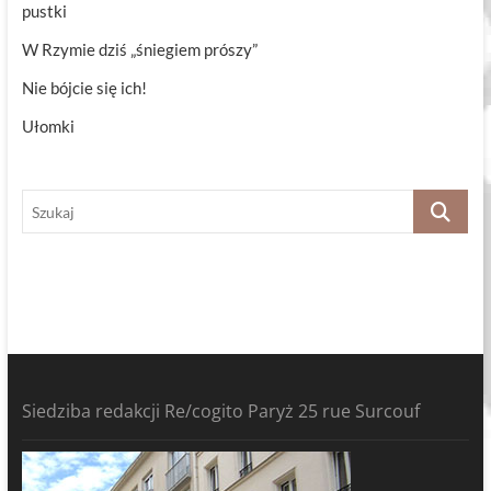
pustki
W Rzymie dziś „śniegiem prószy”
Nie bójcie się ich!
Ułomki
Szukaj
Siedziba redakcji Re/cogito Paryż 25 rue Surcouf