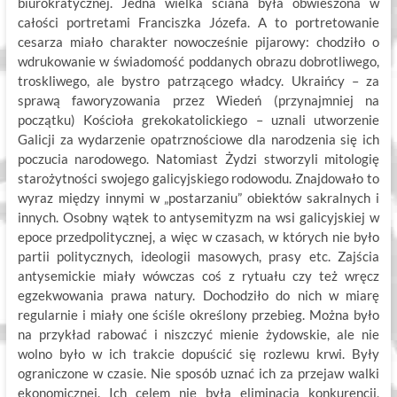
biurokratycznej. Jedna wielka ściana była obwieszona w
całości portretami Franciszka Józefa. A to portretowanie
cesarza miało charakter nowocześnie pijarowy: chodziło o
wdrukowanie w świadomość poddanych obrazu dobrotliwego,
troskliwego, ale bystro patrzącego władcy. Ukraińcy – za
sprawą faworyzowania przez Wiedeń (przynajmniej na
początku) Kościoła grekokatolickiego – uznali utworzenie
Galicji za wydarzenie opatrznościowe dla narodzenia się ich
poczucia narodowego. Natomiast Żydzi stworzyli mitologię
starożytności swojego galicyjskiego rodowodu. Znajdowało to
wyraz między innymi w „postarzaniu” obiektów sakralnych i
innych. Osobny wątek to antysemityzm na wsi galicyjskiej w
epoce przedpolitycznej, a więc w czasach, w których nie było
partii politycznych, ideologii masowych, prasy etc. Zajścia
antysemickie miały wówczas coś z rytuału czy też wręcz
egzekwowania prawa natury. Dochodziło do nich w miarę
regularnie i miały one ściśle określony przebieg. Można było
na przykład rabować i niszczyć mienie żydowskie, ale nie
wolno było w ich trakcie dopuścić się rozlewu krwi. Były
ograniczone w czasie. Nie sposób uznać ich za przejaw walki
ekonomicznej. Ich celem nie była eliminacja konkurencji,