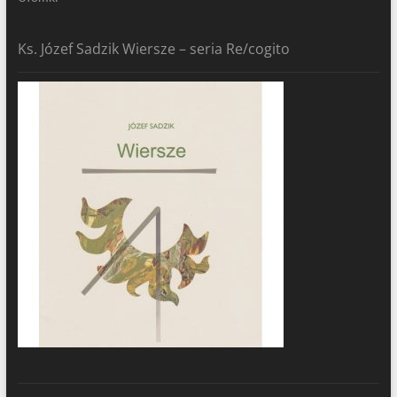
Ks. Józef Sadzik Wiersze – seria Re/cogito