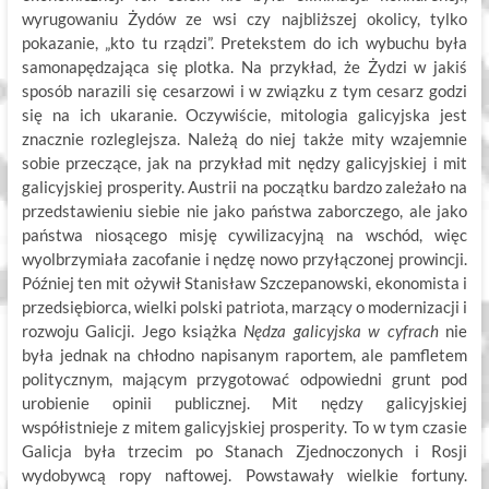
wyrugowaniu Żydów ze wsi czy najbliższej okolicy, tylko
pokazanie, „kto tu rządzi”. Pretekstem do ich wybuchu była
samonapędzająca się plotka. Na przykład, że Żydzi w jakiś
sposób narazili się cesarzowi i w związku z tym cesarz godzi
się na ich ukaranie. Oczywiście, mitologia galicyjska jest
znacznie rozleglejsza. Należą do niej także mity wzajemnie
sobie przeczące, jak na przykład mit nędzy galicyjskiej i mit
galicyjskiej prosperity. Austrii na początku bardzo zależało na
przedstawieniu siebie nie jako państwa zaborczego, ale jako
państwa niosącego misję cywilizacyjną na wschód, więc
wyolbrzymiała zacofanie i nędzę nowo przyłączonej prowincji.
Później ten mit ożywił Stanisław Szczepanowski, ekonomista i
przedsiębiorca, wielki polski patriota, marzący o modernizacji i
rozwoju Galicji. Jego książka
Nędza galicyjska w cyfrach
nie
była jednak na chłodno napisanym raportem, ale pamfletem
politycznym, mającym przygotować odpowiedni grunt pod
urobienie opinii publicznej. Mit nędzy galicyjskiej
współistnieje z mitem galicyjskiej prosperity. To w tym czasie
Galicja była trzecim po Stanach Zjednoczonych i Rosji
wydobywcą ropy naftowej. Powstawały wielkie fortuny.