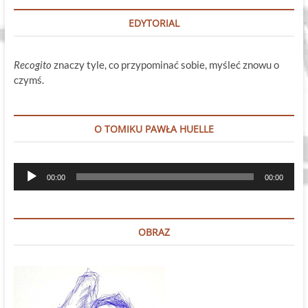
EDYTORIAL
Recogito
znaczy tyle, co przypominać sobie, myśleć znowu o
czymś.
O TOMIKU PAWŁA HUELLE
Odtwarzacz
00:00
00:00
plików
dźwiękowych
OBRAZ