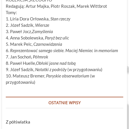
Redagują: Artur Majka, Piotr Roszak, Marek Wittbrot
Tomy:
1. Líria Dora Orłowska,
Stan rzeczy
2. Józef Sadzik,
Wiersze
3. Paweł Jocz,
Zamyślenia
4. Anna Sobolewska,
Paryż bez ulic
5. Marek Pelc,
Czarnowidzenia
6.
Reprezentować samego siebie. Maciej Niemiec in memoriam
7. Jan Sochoń,
Półmrok
8. Paweł Huelle,
Obłoki jasne nad tobą
9. Józef Sadzik,
Notatki z podróży
(w przygotowaniu)
10. Mateusz Bremer,
Paryskie obserwatorium
(w
przygotowaniu)
OSTATNIE WPISY
Z półświatka