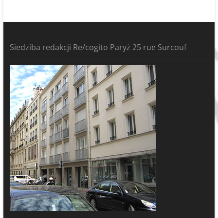
Siedziba redakcji Re/cogito Paryż 25 rue Surcouf