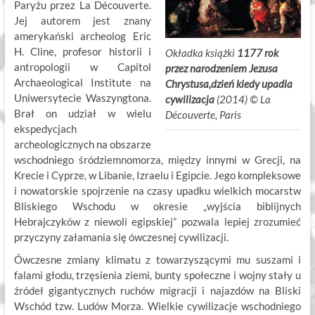
Paryżu przez La Découverte.
Jej autorem jest znany
amerykański archeolog Eric
H. Cline, profesor historii i
Okładka książki
1177 rok
antropologii w Capitol
przez narodzeniem Jezusa
Archaeological Institute na
Chrystusa,dzień kiedy upadla
Uniwersytecie Waszyngtona.
cywilizacja
(2014)
©
.
La
Brał on udział w wielu
Découverte, Paris
ekspedycjach
archeologicznych na obszarze
wschodniego śródziemnomorza, między innymi w Grecji, na
Krecie i Cyprze, w Libanie, Izraelu i Egipcie. Jego kompleksowe
i nowatorskie spojrzenie na czasy upadku wielkich mocarstw
Bliskiego Wschodu w okresie „wyjścia biblijnych
Hebrajczyków z niewoli egipskiej” pozwala lepiej zrozumieć
przyczyny załamania się ówczesnej cywilizacji.
Ówczesne zmiany klimatu z towarzyszącymi mu suszami i
falami głodu, trzęsienia ziemi, bunty społeczne i wojny stały u
źródeł gigantycznych ruchów migracji i najazdów na Bliski
Wschód tzw. Ludów Morza. Wielkie cywilizacje wschodniego