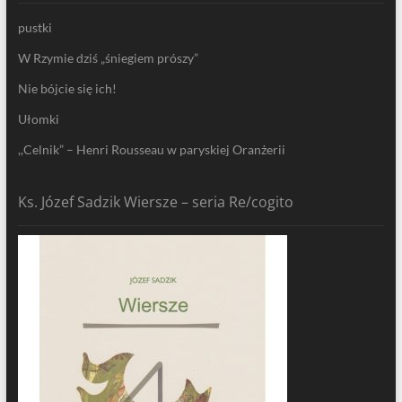
pustki
W Rzymie dziś „śniegiem prószy”
Nie bójcie się ich!
Ułomki
,,Celnik” – Henri Rousseau w paryskiej Oranżerii
Ks. Józef Sadzik Wiersze – seria Re/cogito