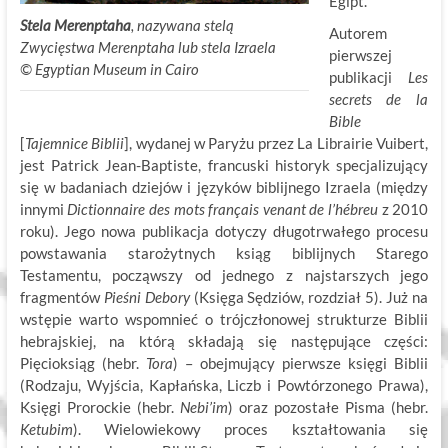
Egipt.
Stela Merenptaha
, nazywana stelą
Autorem
Zwycięstwa Merenptaha lub stela Izraela
pierwszej
©
.
Egyptian Museum in Cairo
publikacji
Les
secrets de la
Bible
[
Tajemnice Biblii
], wydanej w Paryżu przez La Librairie Vuibert,
jest Patrick Jean-Baptiste, francuski historyk specjalizujący
się w badaniach dziejów i języków biblijnego Izraela (między
innymi
Dictionnaire des mots français venant de l’hébreu
z 2010
roku). Jego nowa publikacja dotyczy długotrwałego procesu
powstawania starożytnych ksiąg biblijnych Starego
Testamentu, począwszy od jednego z najstarszych jego
fragmentów
Pieśni Debory
(Księga Sędziów, rozdział 5). Już na
wstępie warto wspomnieć o trójczłonowej strukturze Biblii
hebrajskiej, na którą składają się następujące części:
Pięcioksiąg (hebr.
Tora
) – obejmujący pierwsze księgi Biblii
(Rodzaju, Wyjścia, Kapłańska, Liczb i Powtórzonego Prawa),
Księgi Prorockie (hebr.
Nebi’im
) oraz pozostałe Pisma (hebr.
Ketubim
). Wielowiekowy proces kształtowania się