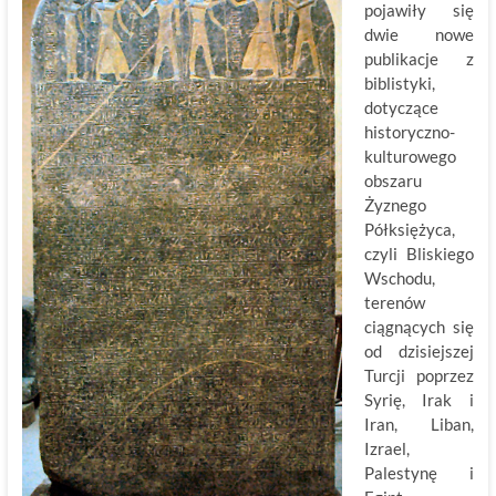
pojawiły się
dwie nowe
publikacje z
biblistyki,
dotyczące
historyczno-
kulturowego
obszaru
Żyznego
Półksiężyca,
czyli Bliskiego
Wschodu,
terenów
ciągnących się
od dzisiejszej
Turcji poprzez
Syrię, Irak i
Iran, Liban,
Izrael,
Palestynę i