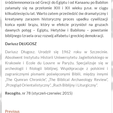
śródziemnomorza od Grecji do Egiptu i od Kanaanu po Babilon
załamały się na przełomie XIII i XII wieku p.n.e. w ciągu
kilkudziesięciu lat. Warto zatem prześledzić ów dramatyczny i
kreatywny zarazem historyczny proces upadku cywilizacji
końca epoki brązu, który w efekcie przyniósł na gruzach
dawnych potęg – Egiptu, Hetytów i Babilonu – powstanie
biblijnego Izraela oraz rozwój alfabetu i greckiej demokracji.
Dariusz DŁUGOSZ
Dariusz Długosz. Urodził się 1962 roku w Szczecinie.
Absolwent Instytutu Historii Uniwersytetu Jagiellońskiego w
Krakowie i Ecole du Louvre w Paryżu. Specjalizuje się w
archeologii i filologii biblijnej. Współpracuje z polskimi i
zagranicznymi pismami poświęconymi Biblii, między innymi
„The Qumran Chronicle”, „The Biblical Archaeology Review”,
„Przegląd Orientalistyczny”, „Ruch Biblijny i Liturgiczny”.
Recogito
, nr 78 (styczeń-czerwiec 2015)
Nawigacja
Previous
Previous