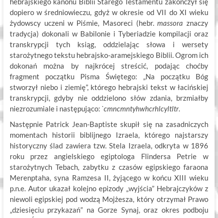
hebrajskiego kanonu Biblii Starego Testamentu zakończył się
dopiero w średniowieczu, gdyż w okresie od VII do XI wieku
żydowscy uczeni w Piśmie, Masoreci (hebr.
massora
znaczy
tradycja) dokonali w Babilonie i Tyberiadzie kompilacji oraz
transkrypcji tych ksiąg, oddzielając słowa i wersety
starożytnego tekstu hebrajsko-aramejskiego Biblii. Ogrom ich
dokonań można by najkrócej streścić, podając choćby
fragment początku Pisma Świętego: „Na początku Bóg
stworzył niebo i ziemię”, którego hebrajski tekst w łacińskiej
transkrypcji, gdyby nie oddzielono słów zdania, brzmiałby
niezrozumiale i następująco:
`cmncmntyhwhcrhlcyltltr
.
Następnie Patrick Jean-Baptiste skupił się na zasadniczych
momentach historii biblijnego Izraela, którego najstarszy
historyczny ślad zawiera tzw. Stela Izraela, odkryta w 1896
roku przez angielskiego egiptologa Flindersa Petrie w
starożytnych Tebach, zabytku z czasów egipskiego faraona
Merenptaha, syna Ramzesa II, żyjącego w końcu XIII wieku
p.n.e. Autor ukazał kolejno epizody „wyjścia” Hebrajczyków z
niewoli egipskiej pod wodzą Mojżesza, który otrzymał Prawo
„dziesięciu przykazań” na Gorze Synaj, oraz okres podboju