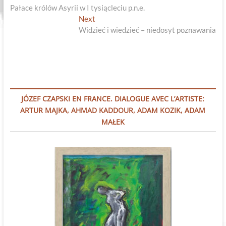
post:
Pałace królów Asyrii w I tysiącleciu p.n.e.
wpisu
Next
Next
post:
Widzieć i wiedzieć – niedosyt poznawania
JÓZEF CZAPSKI EN FRANCE. DIALOGUE AVEC L’ARTISTE:
ARTUR MAJKA, AHMAD KADDOUR, ADAM KOZIK, ADAM
MAŁEK