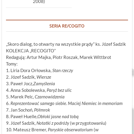
2008)
SERIA RE/COGITO
„Skoro dialog, to otwarty na wszystkie prądy” ks. Józef Sadzik
KOLEKCJA „RECOGITO”
Redagują: Artur Majka, Piotr Roszak, Marek Wittbrot
Tomy:
1. Líria Dora Orłowska,
Stan rzeczy
2. Józef Sadzik,
Wiersze
3. Paweł Jocz,
Zamyślenia
4. Anna Sobolewska,
Paryż bez ulic
5. Marek Pelc,
Czarnowidzenia
6.
Reprezentować samego siebie. Maciej Niemiec in memoriam
7. Jan Sochoń,
Półmrok
8. Paweł Huelle,
Obłoki jasne nad tobą
9. Józef Sadzik,
Notatki z podróży
(w przygotowaniu)
10. Mateusz Bremer,
Paryskie obserwatorium
(w