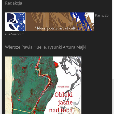
Redakcja
Paris, 25
rue Surcouf
Wiersze Pawła Huelle, rysunki Artura Majki