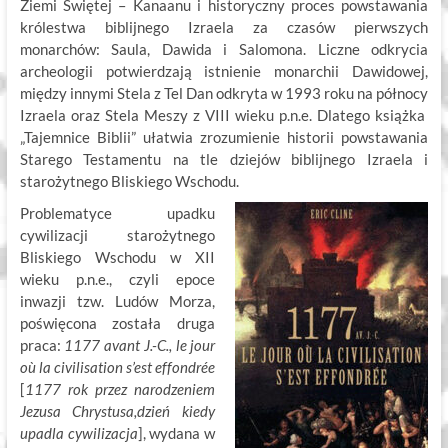
Ziemi Świętej – Kanaanu i historyczny proces powstawania
królestwa biblijnego Izraela za czasów pierwszych
monarchów: Saula, Dawida i Salomona. Liczne odkrycia
archeologii potwierdzają istnienie monarchii Dawidowej,
między innymi Stela z Tel Dan odkryta w 1993 roku na północy
Izraela oraz Stela Meszy z VIII wieku p.n.e. Dlatego książka
„Tajemnice Biblii” ułatwia zrozumienie historii powstawania
Starego Testamentu na tle dziejów biblijnego Izraela i
starożytnego Bliskiego Wschodu.
Problematyce upadku
cywilizacji starożytnego
Bliskiego Wschodu w XII
wieku p.n.e., czyli epoce
inwazji tzw. Ludów Morza,
poświęcona została druga
praca:
1177 avant J.-C., le jour
où la civilisation s’est effondrée
[
1177 rok przez narodzeniem
Jezusa Chrystusa,dzień kiedy
upadla cywilizacja
], wydana w