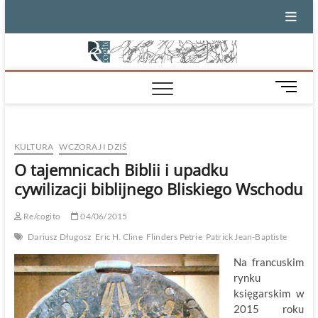
Skip
to
content
M
e
n
u
KULTURA
WCZORAJ I DZIŚ
B
u
O tajemnicach Biblii i upadku
t
cywilizacji biblijnego Bliskiego Wschodu
t
o
Re/cogito
04/06/2015
n
Dariusz Długosz
Eric H. Cline
Flinders Petrie
Patrick Jean-Baptiste
Na francuskim
rynku
księgarskim w
2015 roku