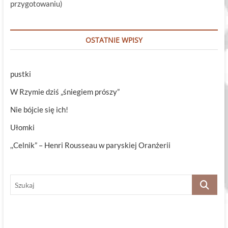
przygotowaniu)
OSTATNIE WPISY
pustki
W Rzymie dziś „śniegiem prószy”
Nie bójcie się ich!
Ułomki
,,Celnik” – Henri Rousseau w paryskiej Oranżerii
Szukaj