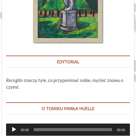
EDYTORIAL
Recogito
znaczy tyle, co przypominać sobie, myśleć znowu o
czymś.
O TOMIKU PAWŁA HUELLE
Odtwarzacz
00:00
00:00
plików