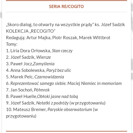
SERIA RE/COGITO
„Skoro dialog, to otwarty na wszystkie prądy” ks. Józef Sadzik
KOLEKCJA „RECOGITO”
Redagują: Artur Majka, Piotr Roszak, Marek Wittbrot
Tomy:
1. Líria Dora Orłowska,
Stan rzeczy
2. Józef Sadzik,
Wiersze
3. Paweł Jocz,
Zamyślenia
4. Anna Sobolewska,
Paryż bez ulic
5. Marek Pelc,
Czarnowidzenia
6.
Reprezentować samego siebie. Maciej Niemiec in memoriam
7. Jan Sochoń,
Półmrok
8. Paweł Huelle,
Obłoki jasne nad tobą
9. Józef Sadzik,
Notatki z podróży
(w przygotowaniu)
10. Mateusz Bremer,
Paryskie obserwatorium
(w
przygotowaniu)