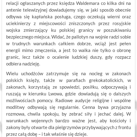
relacji ogłaszanych przez księdza Waldemara co kilka dni na
antenie telewizyjnej dowiadujemy się, w jaki sposób obecnie
odbywa się kapłańska posługa, czego oczekują wierni oraz
uciekinierzy z miejscowości zniszczonych przez rosyjskie
wojska zmierzający ku polskiej granicy w poszukiwaniu
bezpiecznego miejsca. Widać, że pallotyn na wojnie radzi sobie
w trudnych warunkach całkiem dobrze, wciąż jest pełen
energii mimo zmęczenia, a jest to walka nie tylko o obronę
granic, lecz także o ocalenie ludzkiej duszy, gdy rozpacz
odbiera nadzieję.
Wielu uchodźców zatrzymuje się na nocleg w zakonach
polskich księży, także w parafiach grekokatolickich, w
zakonach, korzystają ze spowiedzi, posiłku, odpoczywają i
ruszają w kierunku Lwowa, gdzie dowiadują się o dalszych
możliwościach pomocy. Radiowe audycje religijne i wspólne
modlitwy odbywają się regularnie. Cenna bywa przyjazna
rozmowa, chwila spokoju, by zebrać siły i jechać dalej. W
warunkach wojennych bardzo ważne jest, aby kościoły i
zakony były otwarte dla pielgrzymów przybywających z frontu
przez całą dobę – i tak właśnie się dzieje.