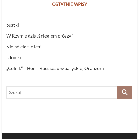
OSTATNIE WPISY
pustki
W Rzymie dziś „śniegiem prószy”
Nie bójcie się ich!
Ułomki
,,Celnik” – Henri Rousseau w paryskiej Oranżerii
Szukaj