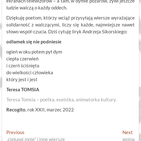
ekranach telewizorów – a tam, w dymie pożarów, żywi jeszcze
ludzie walczą o każdy oddech.
Dziękuję poetom, którzy wciąż przysyłają wiersze wyrażające
solidarność z walczącymi, liczy się każde, najmniejsze nawet
słowo współ-czucia. Dziś cytuję liryk Andrzeja Sikorskiego:
odłamek się nie podniesie
ogień w oku potem pył dym
ciepła czerwień
i czerń ściśnięta
do wielkości człowieka
który jest i jest
Teresa TOMSIA
Teresa Tomsia – poetka,
eseistka,
animatorka kultury.
Recogito
, rok XXII, marzec 2022
Nawigacja
Previous
Nex
Previous
Next
post:
post
„ciekawi mnie” i inne wiersze
wojna