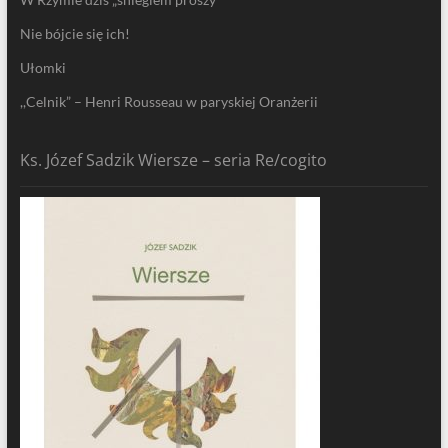
Nie bójcie się ich!
Ułomki
,,Celnik” – Henri Rousseau w paryskiej Oranżerii
Ks. Józef Sadzik Wiersze – seria Re/cogito