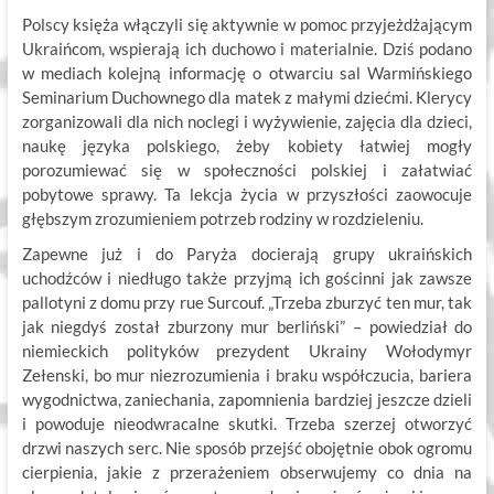
Polscy księża włączyli się aktywnie w pomoc przyjeżdżającym
Ukraińcom, wspierają ich duchowo i materialnie. Dziś podano
w mediach kolejną informację o otwarciu sal Warmińskiego
Seminarium Duchownego dla matek z małymi dziećmi. Klerycy
zorganizowali dla nich noclegi i wyżywienie, zajęcia dla dzieci,
naukę języka polskiego, żeby kobiety łatwiej mogły
porozumiewać się w społeczności polskiej i załatwiać
pobytowe sprawy. Ta lekcja życia w przyszłości zaowocuje
głębszym zrozumieniem potrzeb rodziny w rozdzieleniu.
Zapewne już i do Paryża docierają grupy ukraińskich
uchodźców i niedługo także przyjmą ich gościnni jak zawsze
pallotyni z domu przy rue Surcouf. „Trzeba zburzyć ten mur, tak
jak niegdyś został zburzony mur berliński” – powiedział do
niemieckich polityków prezydent Ukrainy Wołodymyr
Zełenski, bo mur niezrozumienia i braku współczucia, bariera
wygodnictwa, zaniechania, zapomnienia bardziej jeszcze dzieli
i powoduje nieodwracalne skutki. Trzeba szerzej otworzyć
drzwi naszych serc. Nie sposób przejść obojętnie obok ogromu
cierpienia, jakie z przerażeniem obserwujemy co dnia na