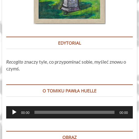
EDYTORIAL
Recogito
znaczy tyle, co przypominać sobie, myśleć znowu o
czymś.
O TOMIKU PAWŁA HUELLE
Odtwarzacz
00:00
00:00
plików
dźwiękowych
OBRAZ