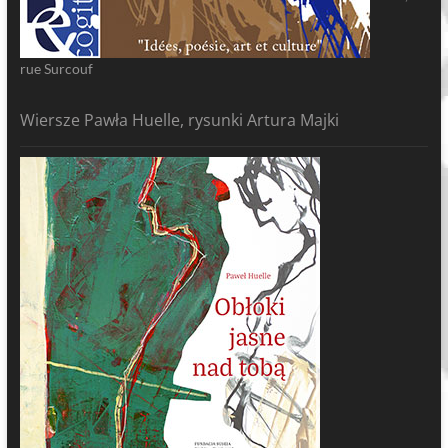
rue Surcouf
Wiersze Pawła Huelle, rysunki Artura Majki