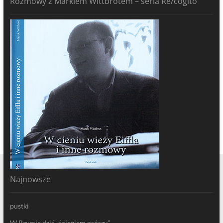
Rozmowy z Markiem Wittbrotem – seria Re/cogito
Najnowsze
pustki
W Rzymie dziś „śniegiem prószy”