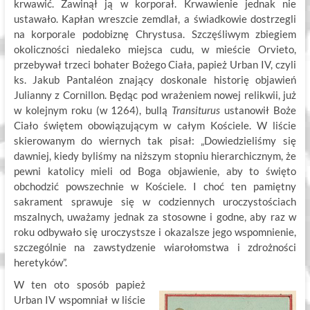
krwawić. Zawinął ją w korporał. Krwawienie jednak nie
ustawało. Kapłan wreszcie zemdlał, a świadkowie dostrzegli
na korporale podobiznę Chrystusa. Szczęśliwym zbiegiem
okoliczności niedaleko miejsca cudu, w mieście Orvieto,
przebywał trzeci bohater Bożego Ciała, papież Urban IV, czyli
ks. Jakub Pantaléon znający doskonale historię objawień
Julianny z Cornillon. Będąc pod wrażeniem nowej relikwii, już
w kolejnym roku (w 1264), bullą
Transiturus
ustanowił Boże
Ciało świętem obowiązującym w całym Kościele. W liście
skierowanym do wiernych tak pisał: „Dowiedzieliśmy się
dawniej, kiedy byliśmy na niższym stopniu hierarchicznym, że
pewni katolicy mieli od Boga objawienie, aby to święto
obchodzić powszechnie w Kościele. I choć ten pamiętny
sakrament sprawuje się w codziennych uroczystościach
mszalnych, uważamy jednak za stosowne i godne, aby raz w
roku odbywało się uroczystsze i okazalsze jego wspomnienie,
szczególnie na zawstydzenie wiarołomstwa i zdrożności
heretyków”.
W ten oto sposób papież
Urban IV wspomniał w liście