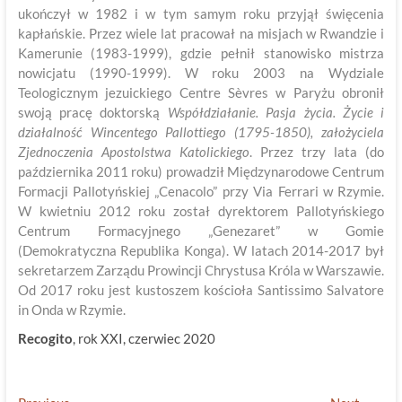
ukończył w 1982 i w tym samym roku przyjął święcenia
kapłańskie. Przez wiele lat pracował na misjach w Rwandzie i
Kamerunie (1983-1999), gdzie pełnił stanowisko mistrza
nowicjatu (1990-1999). W roku 2003 na Wydziale
Teologicznym jezuickiego Centre Sèvres w Paryżu obronił
swoją pracę doktorską
Współdziałanie. Pasja życia. Życie i
działalność Wincentego Pallottiego (1795-1850), założyciela
Zjednoczenia Apostolstwa Katolickiego
. Przez trzy lata (do
października 2011 roku) prowadził Międzynarodowe Centrum
Formacji Pallotyńskiej „Cenacolo” przy Via Ferrari w Rzymie.
W kwietniu 2012 roku został dyrektorem Pallotyńskiego
Centrum Formacyjnego „Genezaret” w Gomie
(Demokratyczna Republika Konga). W latach 2014-2017 był
sekretarzem Zarządu Prowincji Chrystusa Króla w Warszawie.
Od 2017 roku jest kustoszem kościoła Santissimo Salvatore
in Onda w Rzymie.
Recogito
, rok XXI, czerwiec 2020