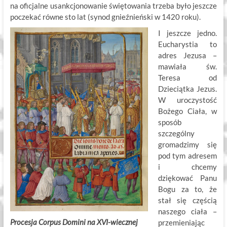
na oficjalne usankcjonowanie świętowania trzeba było jeszcze
poczekać równe sto lat (synod gnieźnieński w 1420 roku).
I jeszcze jedno.
Eucharystia to
adres Jezusa –
mawiała św.
Teresa od
Dzieciątka Jezus.
W uroczystość
Bożego Ciała, w
sposób
szczególny
gromadzimy się
pod tym adresem
i chcemy
dziękować Panu
Bogu za to, że
stał się częścią
naszego ciała –
Procesja Corpus Domini na XVI-wiecznej
przemieniając