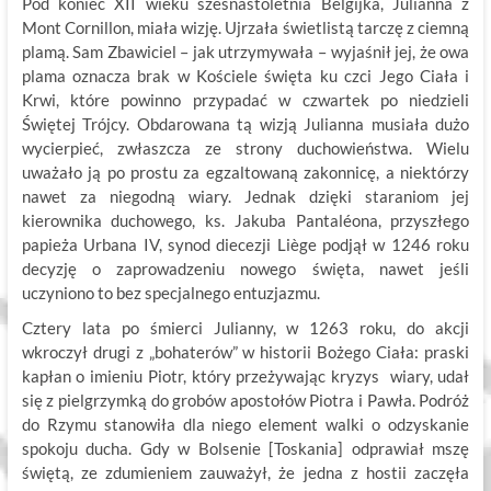
Pod koniec XII wieku szesnastoletnia Belgijka, Julianna z
Mont Cornillon, miała wizję. Ujrzała świetlistą tarczę z ciemną
plamą. Sam Zbawiciel – jak utrzymywała – wyjaśnił jej, że owa
plama oznacza brak w Kościele święta ku czci Jego Ciała i
Krwi, które powinno przypadać w czwartek po niedzieli
Świętej Trójcy. Obdarowana tą wizją Julianna musiała dużo
wycierpieć, zwłaszcza ze strony duchowieństwa. Wielu
uważało ją po prostu za egzaltowaną zakonnicę, a niektórzy
nawet za niegodną wiary. Jednak dzięki staraniom jej
kierownika duchowego, ks. Jakuba Pantaléona, przyszłego
papieża Urbana IV, synod diecezji Liège podjął w 1246 roku
decyzję o zaprowadzeniu nowego święta, nawet jeśli
uczyniono to bez specjalnego entuzjazmu.
Cztery lata po śmierci Julianny, w 1263 roku, do akcji
wkroczył drugi z „bohaterów” w historii Bożego Ciała: praski
kapłan o imieniu Piotr, który przeżywając kryzys wiary, udał
się z pielgrzymką do grobów apostołów Piotra i Pawła. Podróż
do Rzymu stanowiła dla niego element walki o odzyskanie
spokoju ducha. Gdy w Bolsenie [Toskania] odprawiał mszę
świętą, ze zdumieniem zauważył, że jedna z hostii zaczęła