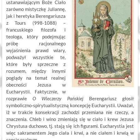
ustanawiającym Boże Ciało
zarówno mistyczkę Juliannę,
jak i heretyka Berengariusza
z Tours (998-1088) –
francuskiego filozofa i
teologa, który podejmując
próbę racjonalnego
wyjaśnienia prawd wiary,
podważył wszystkie te,
które były sprzeczne z
rozumem, między innymi
poglądy na temat realnej
obecności Jezusa w
Eucharystii. Faktycznie, w
rozprawie
O Wieczerzy Pańskiej
Berengariusz głosił
symboliczno-spirytualistyczną koncepcję Eucharystii. Uważał,
iż w trakcie konsekracji zachodzi przemiana nie rzeczy, a
znaczenia. Chleb i wino zmieniają się w ciało i krew Jezusa
Chrystusa duchowo, tj. stają się ich figurami. Eucharystia jest
więc sakramentem Jego ciała i krwi, a nie ciałem i krwią w
sensie realnym.