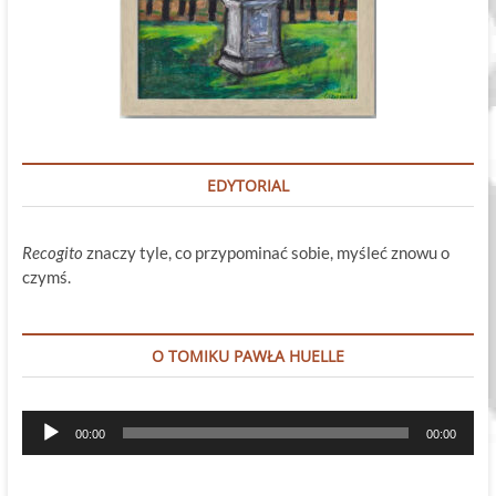
EDYTORIAL
Recogito
znaczy tyle, co przypominać sobie, myśleć znowu o
czymś.
O TOMIKU PAWŁA HUELLE
Odtwarzacz
00:00
00:00
plików
dźwiękowych