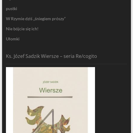
pustki
W Rzymie dziś „śniegiem prószy”
Nie bójcie się ich!
Ułomki
Ks. Józef Sadzik Wiersze – seria Re/cogito