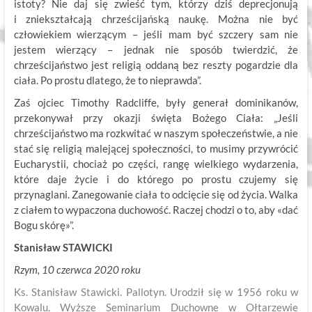
istoty? Nie daj się zwieść tym, którzy dziś deprecjonują
i zniekształcają chrześcijańską naukę. Można nie być
człowiekiem wierzącym – jeśli mam być szczery sam nie
jestem wierzący – jednak nie sposób twierdzić, że
chrześcijaństwo jest religią oddaną bez reszty pogardzie dla
ciała. Po prostu dlatego, że to nieprawda”.
Zaś ojciec Timothy Radcliffe, były generał dominikanów,
przekonywał przy okazji święta Bożego Ciała: „Jeśli
chrześcijaństwo ma rozkwitać w naszym społeczeństwie, a nie
stać się religią malejącej społeczności, to musimy przywrócić
Eucharystii, chociaż po części, rangę wielkiego wydarzenia,
które daje życie i do którego po prostu czujemy się
przynaglani. Zanegowanie ciała to odcięcie się od życia. Walka
z ciałem to wypaczona duchowość. Raczej chodzi o to, aby «dać
Bogu skórę»”.
Stanisław STAWICKI
Rzym, 10 czerwca 2020 roku
Ks. Stanisław Stawicki. Pallotyn. Urodził się w 1956 roku w
Kowalu. Wyższe Seminarium Duchowne w Ołtarzewie