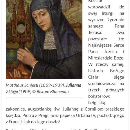
Kościół
wprowadził do
swej liturgii na
wyraźne życzenie
samego Pana
Jezusa. Dwa
pozostałe to:
Najświętsze Serce
Pana Jezusa i
Miłosierdzie Boże.
W rzeczy samej,
historia Bożego
Ciała sięga
średniowiecza i ma
Matthäus Schiestl (1869-1939),
Julianna
trzech głównych
z Liège
(1909) ©
.
Bistum Blumenau
bohaterów:
belgijską
zakonnicę, augustiankę, św. Juliannę z Cornillon; praskiego
księdza, Piotra z Pragi, oraz papieża Urbana IV, pochodzącego
z Francji. Jak do tego doszło?