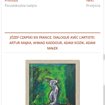
Nawigacja
Previous
Next
Previous
Next
post:
post:
Paradoksalna święta
Przejścia
wpisu
JÓZEF CZAPSKI EN FRANCE. DIALOGUE AVEC L’ARTISTE:
ARTUR MAJKA, AHMAD KADDOUR, ADAM KOZIK, ADAM
MAŁEK