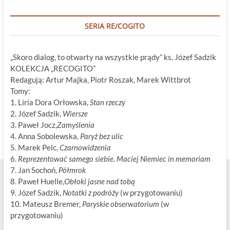
SERIA RE/COGITO
„Skoro dialog, to otwarty na wszystkie prądy” ks. Józef Sadzik
KOLEKCJA „RECOGITO”
Redagują: Artur Majka, Piotr Roszak, Marek Wittbrot
Tomy:
1. Líria Dora Orłowska,
Stan rzeczy
2. Józef Sadzik,
Wiersze
3. Paweł Jocz,
Zamyślenia
4. Anna Sobolewska,
Paryż bez ulic
5. Marek Pelc,
Czarnowidzenia
6.
Reprezentować samego siebie. Maciej Niemiec in memoriam
7. Jan Sochoń,
Półmrok
8. Paweł Huelle,
Obłoki jasne nad tobą
9. Józef Sadzik,
Notatki z podróży
(w przygotowaniu)
10. Mateusz Bremer,
Paryskie obserwatorium
(w
przygotowaniu)