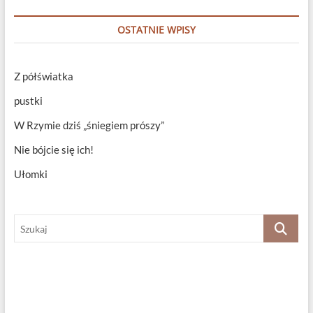
OSTATNIE WPISY
Z półświatka
pustki
W Rzymie dziś „śniegiem prószy”
Nie bójcie się ich!
Ułomki
Szukaj