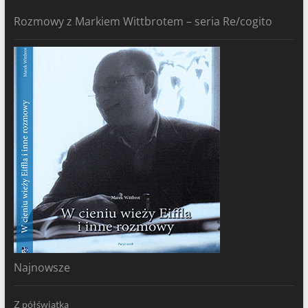
Rozmowy z Markiem Wittbrotem – seria Re/cogito
Najnowsze
Z półświatka