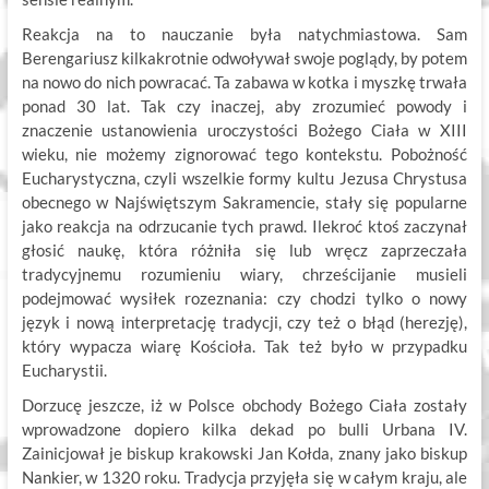
Reakcja na to nauczanie była natychmiastowa. Sam
Berengariusz kilkakrotnie odwoływał swoje poglądy, by potem
na nowo do nich powracać. Ta zabawa w kotka i myszkę trwała
ponad 30 lat. Tak czy inaczej, aby zrozumieć powody i
znaczenie ustanowienia uroczystości Bożego Ciała w XIII
wieku, nie możemy zignorować tego kontekstu. Pobożność
Eucharystyczna, czyli wszelkie formy kultu Jezusa Chrystusa
obecnego w Najświętszym Sakramencie, stały się popularne
jako reakcja na odrzucanie tych prawd. Ilekroć ktoś zaczynał
głosić naukę, która różniła się lub wręcz zaprzeczała
tradycyjnemu rozumieniu wiary, chrześcijanie musieli
podejmować wysiłek rozeznania: czy chodzi tylko o nowy
język i nową interpretację tradycji, czy też o błąd (herezję),
który wypacza wiarę Kościoła. Tak też było w przypadku
Eucharystii.
Dorzucę jeszcze, iż w Polsce obchody Bożego Ciała zostały
wprowadzone dopiero kilka dekad po bulli Urbana IV.
Zainicjował je biskup krakowski Jan Kołda, znany jako biskup
Nankier, w 1320 roku. Tradycja przyjęła się w całym kraju, ale