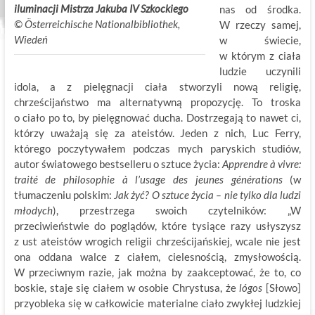
iluminacji Mistrza Jakuba IV Szkockiego
nas od środka.
©
.
Österreichische Nationalbibliothek,
W rzeczy samej,
Wiedeń
w świecie,
w którym z ciała
ludzie uczynili
idola, a z pielęgnacji ciała stworzyli nową religię,
chrześcijaństwo ma alternatywną propozycję. To troska
o ciało po to, by pielęgnować ducha. Dostrzegają to nawet ci,
którzy uważają się za ateistów. Jeden z nich, Luc Ferry,
którego poczytywałem podczas mych paryskich studiów,
autor światowego bestselleru o sztuce życia:
Apprendre à vivre:
traité de philosophie à l’usage des jeunes générations
(w
tłumaczeniu polskim:
Jak żyć?
O sztuce życia – nie tylko dla ludzi
młodych
), przestrzega swoich czytelników: „W
przeciwieństwie do poglądów, które tysiące razy usłyszysz
z ust ateistów wrogich religii chrześcijańskiej, wcale nie jest
ona oddana walce z ciałem, cielesnością, zmysłowością.
W przeciwnym razie, jak można by zaakceptować, że to, co
boskie, staje się ciałem w osobie Chrystusa, że
lógos
[Słowo]
przyobleka się w całkowicie materialne ciało zwykłej ludzkiej