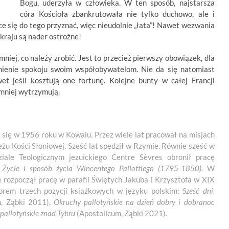
Bogu, uderzyła w człowieka. W ten sposób, najstarsza
córa Kościoła zbankrutowała nie tylko duchowo, ale i
hce się do tego przyznać, więc nieudolnie „łata”! Nawet wezwania
kraju są nader ostrożne!
niej, co należy zrobić. Jest to przecież pierwszy obowiązek, dla
nienie spokoju swoim współobywatelom. Nie da się natomiast
t jeśli kosztują one fortunę. Kolejne bunty w całej Francji
z mniej wytrzymują.
ił się w 1956 roku w Kowalu. Przez wiele lat pracował na misjach
u Kości Słoniowej. Sześć lat spędził w Rzymie. Równie sześć w
ale Teologicznym jezuickiego Centre Sèvres obronił pracę
. Życie i sposób życia Wincentego Pallottiego (1795-1850).
W
e rozpoczął pracę w parafii Świętych Jakuba i Krzysztofa w XIX
autorem trzech pozycji książkowych w języku polskim:
Sześć dni.
, Ząbki 2011),
Okruchy pallotyńskie na dzień dobry i dobranoc
pallotyńskie znad Tybru
(Apostolicum, Ząbki 2021).