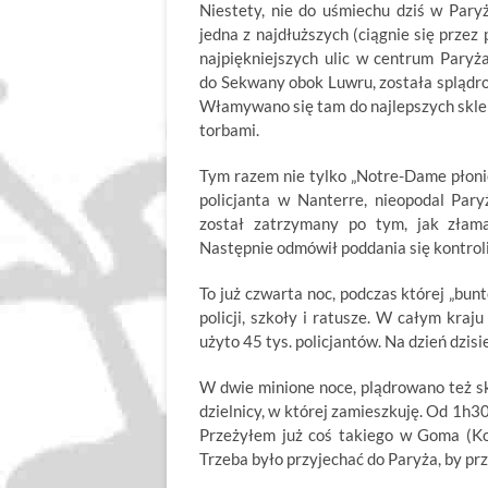
Niestety, nie do uśmiechu dziś w Paryżu
jedna z najdłuższych (ciągnie się przez 
najpiękniejszych ulic w centrum Paryż
do Sekwany obok Luwru, została splądr
Włamywano się tam do najlepszych sklep
torbami.
Tym razem nie tylko „Notre-Dame płonie”
policjanta w Nanterre, nieopodal Pary
został zatrzymany po tym, jak złama
Następnie odmówił poddania się kontroli
To już czwarta noc, podczas której „bun
policji, szkoły i ratusze. W całym kr
użyto 45 tys. policjantów. Na dzień dzisi
W dwie minione noce, plądrowano też sk
dzielnicy, w której zamieszkuję. Od 1h30
Przeżyłem już coś takiego w Goma (Ko
Trzeba było przyjechać do Paryża, by pr