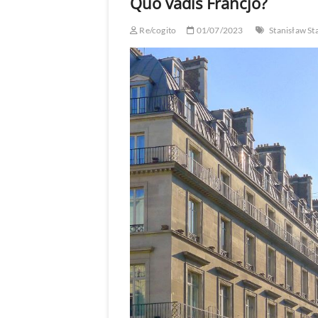
Quo vadis Francjo?
Re/cogito
01/07/2023
Stanisław St