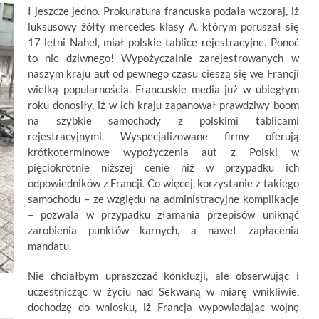
I jeszcze jedno. Prokuratura francuska podała wczoraj, iż
luksusowy żółty mercedes klasy A, którym poruszał się
17-letni Nahel, miał polskie tablice rejestracyjne. Ponoć
to nic dziwnego! Wypożyczalnie zarejestrowanych w
naszym kraju aut od pewnego czasu cieszą się we Francji
wielką popularnością. Francuskie media już w ubiegłym
roku donosiły, iż w ich kraju zapanował prawdziwy boom
na szybkie samochody z polskimi tablicami
rejestracyjnymi. Wyspecjalizowane firmy oferują
krótkoterminowe wypożyczenia aut z Polski w
pięciokrotnie niższej cenie niż w przypadku ich
odpowiedników z Francji. Co więcej, korzystanie z takiego
samochodu – ze względu na administracyjne komplikacje
– pozwala w przypadku złamania przepisów uniknąć
zarobienia punktów karnych, a nawet zapłacenia
mandatu.
Nie chciałbym upraszczać konkluzji, ale obserwując i
uczestnicząc w życiu nad Sekwaną w miarę wnikliwie,
dochodzę do wniosku, iż Francja wypowiadając wojnę