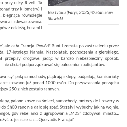
 przy ulicy Rivoli. Ta
ponad trzy kilometry) i
Bez tytułu (Paryż, 2023) ©
.
Stanisław
a, biegnąca równolegle
Stawicki
owana i zdewastowana.
ów z odzieżą, butami i
, ale cała Francja. Powód? Bunt i zemsta po zastrzeleniu przez
ża, 17-letniego Nahela. Nastolatek, pochodzenia algierskiego,
ł przepisy drogowe, jadąc w bardzo niebezpieczny sposób.
 i nie chciał podporządkować się poleceniom policjantów.
townicy” palą samochody, plądrują sklepy, podpalają komisariaty
aju aresztowano już ponad 1000 osób. Do przywracania porządku
ejszy 250 z nich zostało rannych.
lepy, palono kosze na śmieci, samochody, motocykle i rowery w
 do 5h00 rano nie dało się spać. Strzały i wybuchy jak na wojnie.
ngo), gdy rebelianci z ugrupowania „M23” zdobywali miasto…
zeżyć to jeszcze raz… Quo vadis Francjo?