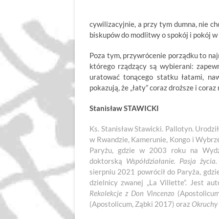
cywilizacyjnie, a przy tym dumna, nie c
biskupów do modlitwy o spokój i pokój w 
Poza tym, przywrócenie porządku to najm
którego rządzący są wybierani: zapew
uratować tonącego statku łatami, nawe
pokazują, że „łaty” coraz droższe i cora
Stanisław STAWICKI
Ks. Stanisław Stawicki. Pallotyn. Urodz
w Rwandzie, Kamerunie, Kongo i Wybrzeż
Paryżu, gdzie w 2003 roku na Wydzi
doktorską
Współdziałanie. Pasja życia
sierpniu 2021 powrócił do Paryża, gdzi
dzielnicy zwanej „La Villette”. Jest 
Rekolekcje z Don Vincenzo
(Apostolicum
(Apostolicum, Ząbki 2017) oraz
Okruchy 