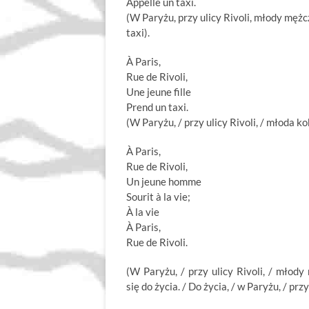
Appelle un taxi.
(W Paryżu, przy ulicy Rivoli, młody męż
taxi).
À Paris,
Rue de Rivoli,
Une jeune fille
Prend un taxi.
(W Paryżu, / przy ulicy Rivoli, / młoda ko
À Paris,
Rue de Rivoli,
Un jeune homme
Sourit à la vie;
À la vie
À Paris,
Rue de Rivoli.
(W Paryżu, / przy ulicy Rivoli, / młod
się do życia. / Do życia, / w Paryżu, / przy