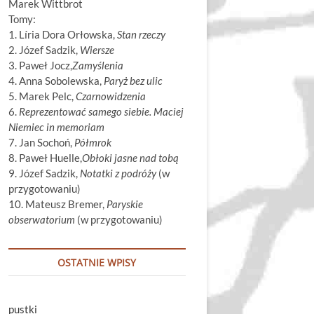
Marek Wittbrot
Tomy:
1. Líria Dora Orłowska,
Stan rzeczy
2. Józef Sadzik,
Wiersze
3. Paweł Jocz,
Zamyślenia
4. Anna Sobolewska,
Paryż bez ulic
5. Marek Pelc,
Czarnowidzenia
6.
Reprezentować samego siebie. Maciej
Niemiec in memoriam
7. Jan Sochoń,
Półmrok
8. Paweł Huelle,
Obłoki jasne nad tobą
9. Józef Sadzik,
Notatki z podróży
(w
przygotowaniu)
10. Mateusz Bremer,
Paryskie
obserwatorium
(w przygotowaniu)
OSTATNIE WPISY
pustki