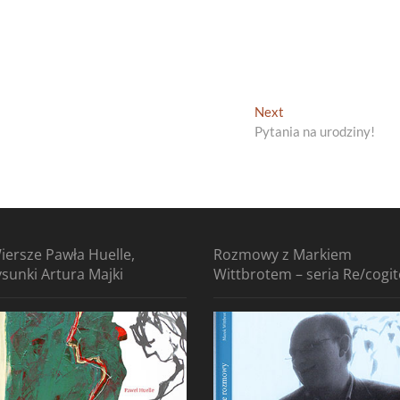
Next
Next
post:
Pytania na urodziny!
iersze Pawła Huelle,
Rozmowy z Markiem
ysunki Artura Majki
Wittbrotem – seria Re/cogi