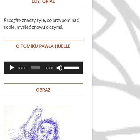
EDYTORIAL
Recogito
znaczy tyle, co przypominać
sobie, myśleć znowu o czymś.
O TOMIKU PAWŁA HUELLE
Odtwarzacz
Używaj
00:00
00:00
plików
strzałek
dźwiękowych
do
góry
OBRAZ
oraz
do
dołu
aby
zwiększyć
lub
zmniejszyć