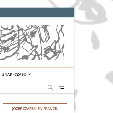
ZNAKI CZASU
M
e
n
u
JÓZEF CZAPSKI EN FRANCE.
B