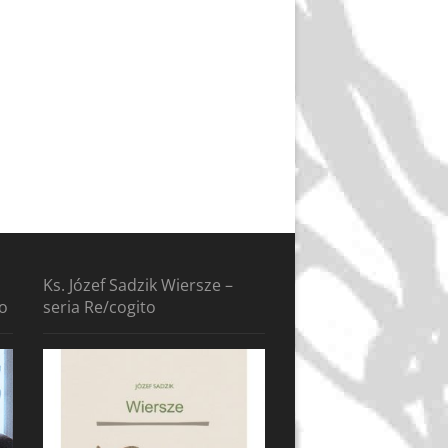
Ks. Józef Sadzik Wiersze –
to
seria Re/cogito