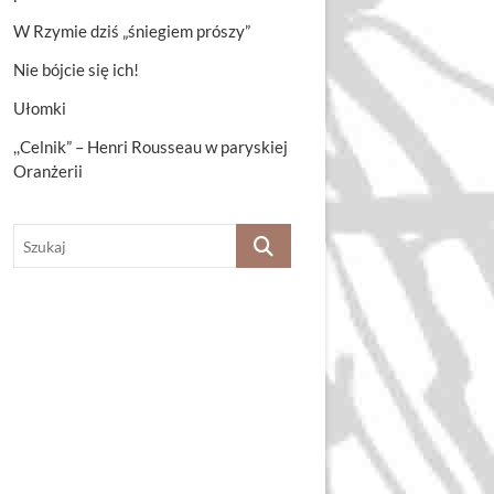
W Rzymie dziś „śniegiem prószy”
Nie bójcie się ich!
Ułomki
,,Celnik” – Henri Rousseau w paryskiej
Oranżerii
Szukaj