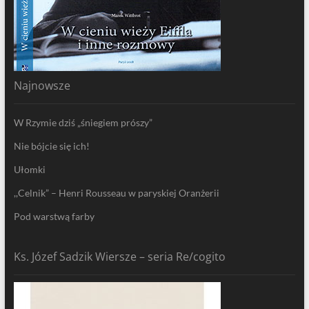
Najnowsze
W Rzymie dziś „śniegiem prószy”
Nie bójcie się ich!
Ułomki
,,Celnik” – Henri Rousseau w paryskiej Oranżerii
Pod warstwą farby
Ks. Józef Sadzik Wiersze – seria Re/cogito