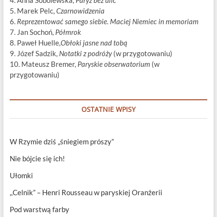
4. Anna Sobolewska,
Paryż bez ulic
5. Marek Pelc,
Czarnowidzenia
6.
Reprezentować samego siebie. Maciej Niemiec in memoriam
7. Jan Sochoń,
Półmrok
8. Paweł Huelle,
Obłoki jasne nad tobą
9. Józef Sadzik,
Notatki z podróży
(w przygotowaniu)
10. Mateusz Bremer,
Paryskie obserwatorium
(w
przygotowaniu)
OSTATNIE WPISY
W Rzymie dziś „śniegiem prószy”
Nie bójcie się ich!
Ułomki
,,Celnik” – Henri Rousseau w paryskiej Oranżerii
Pod warstwą farby