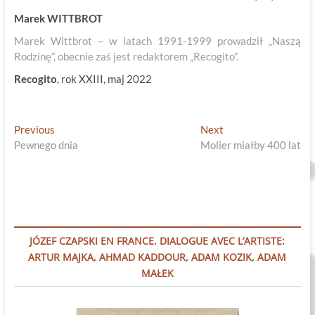
Marek WITTBROT
Marek Wittbrot – w latach 1991-1999 prowadził „Naszą
Rodzinę”, obecnie zaś jest redaktorem „Recogito”.
Recogito
, rok XXIII, maj 2022
Nawigacja
Previous
Next
Previous
Next
post:
post:
Pewnego dnia
Molier miałby 400 lat
wpisu
JÓZEF CZAPSKI EN FRANCE. DIALOGUE AVEC L’ARTISTE:
ARTUR MAJKA, AHMAD KADDOUR, ADAM KOZIK, ADAM
MAŁEK