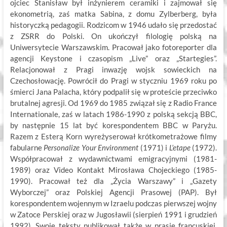
ojciec Stanisław był inżynierem ceramiki i zajmował się
ekonometrią, zaś matka Sabina, z domu Zylberberg, była
historyczką pedagogii. Rodzicom w 1946 udało się przedostać
z ZSRR do Polski. On ukończył filologię polską na
Uniwersytecie Warszawskim. Pracował jako fotoreporter dla
agencji Keystone i czasopism „Live” oraz „Startegies”.
Relacjonował z Pragi inwazję wojsk sowieckich na
Czechosłowację. Powrócił do Pragi w styczniu 1969 roku po
śmierci Jana Palacha, który podpalił się w proteście przeciwko
brutalnej agresji. Od 1969 do 1985 związał się z Radio France
Internationale, zaś w latach 1986-1990 z polską sekcją BBC,
by następnie 15 lat być korespondentem BBC w Paryżu.
Razem z Esterą Korn wyreżyserował krótkometrażowe filmy
fabularne
Personalize Your Environment
(1971) i
L’etape
(1972).
Współpracował z wydawnictwami emigracyjnymi (1981-
1989) oraz Video Kontakt Mirosława Chojeckiego (1985-
1990). Pracował też dla „Życia Warszawy” i „Gazety
Wyborczej” oraz Polskiej Agencji Prasowej (PAP). Był
korespondentem wojennym w Izraelu podczas pierwszej wojny
w Zatoce Perskiej oraz w Jugosławii (sierpień 1991 i grudzień
1992). Swoje teksty publikował także w prasie francuskiej,