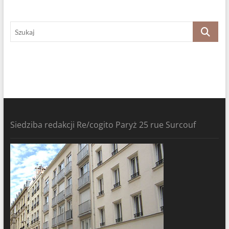
Szukaj
Siedziba redakcji Re/cogito Paryż 25 rue Surcouf