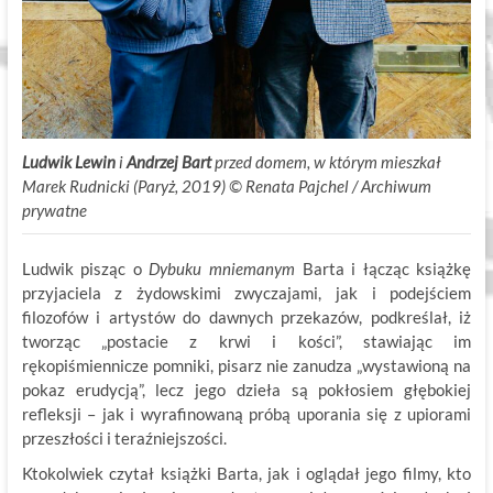
Ludwik Lewin
i
Andrzej Bart
przed domem, w którym mieszkał
Marek Rudnicki (Paryż, 2019) ©
.
Renata Pajchel / Archiwum
prywatne
Ludwik pisząc o
Dybuku mniemanym
Barta i łącząc książkę
przyjaciela z żydowskimi zwyczajami, jak i podejściem
filozofów i artystów do dawnych przekazów, podkreślał, iż
tworząc „postacie z krwi i kości”, stawiając im
rękopiśmiennicze pomniki, pisarz nie zanudza „wystawioną na
pokaz erudycją”, lecz jego dzieła są pokłosiem głębokiej
refleksji – jak i wyrafinowaną próbą uporania się z upiorami
przeszłości i teraźniejszości.
Ktokolwiek czytał książki Barta, jak i oglądał jego filmy, kto