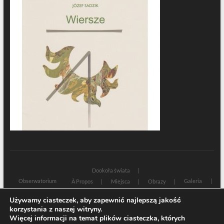
Dookoła świata
Obserwatorium
Galeria
À Propos
Miejsca
Obrazy
Wczoraj i dziś
Kultura
Cywilizacja
Historia
Używamy ciasteczek, aby zapewnić najlepszą jakość
Sacrum profanum
Teksty
Zamyślenia
korzystania z naszej witryny.
Znaki czasu
Świadectwa
Na marginesie
Rozmowy
Więcej informacji na temat plików ciasteczka, których