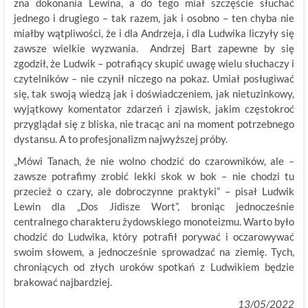
zna dokonania Lewina, a do tego miał szczęście słuchać
jednego i drugiego – tak razem, jak i osobno – ten chyba nie
miałby wątpliwości, że i dla Andrzeja, i dla Ludwika liczyły się
zawsze wielkie wyzwania. Andrzej Bart zapewne by się
zgodził, że Ludwik – potrafiący skupić uwagę wielu słuchaczy i
czytelników – nie czynił niczego na pokaz. Umiał posługiwać
się, tak swoją wiedzą jak i doświadczeniem, jak nietuzinkowy,
wyjątkowy komentator zdarzeń i zjawisk, jakim częstokroć
przyglądał się z bliska, nie tracąc ani na moment potrzebnego
dystansu. A to profesjonalizm najwyższej próby.
„Mówi Tanach, że nie wolno chodzić do czarowników, ale –
zawsze potrafimy zrobić lekki skok w bok – nie chodzi tu
przecież o czary, ale dobroczynne praktyki” – pisał Ludwik
Lewin dla „Dos Jidisze Wort”, broniąc jednocześnie
centralnego charakteru żydowskiego monoteizmu. Warto było
chodzić do Ludwika, który potrafił porywać i oczarowywać
swoim słowem, a jednocześnie sprowadzać na ziemię. Tych,
chroniących od złych uroków spotkań z Ludwikiem będzie
brakować najbardziej.
13/05/2022