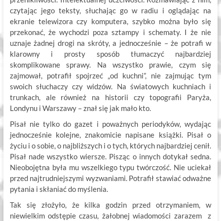
czytając jego teksty, słuchając go w radiu i oglądając na
ekranie telewizora czy komputera, szybko można było się
przekonać, że wychodzi poza sztampy i schematy. I że nie
uznaje żadnej drogi na skróty, a jednocześnie – że potrafi w
klarowny i prosty sposób tłumaczyć najbardziej
skomplikowane sprawy. Na wszystko prawie, czym się
zajmował, potrafił spojrzeć „od kuchni”, nie zajmując tym
swoich słuchaczy czy widzów. Na światowych kuchniach i
trunkach, ale również na historii czy topografii Paryża,
Londynu i Warszawy – znał się jak mało kto.
Pisał nie tylko do gazet i poważnych periodyków, wydając
jednocześnie kolejne, znakomicie napisane książki. Pisał o
życiu i o sobie, o najbliższych i o tych, których najbardziej cenił.
Pisał nade wszystko wiersze. Pisząc o innych dotykał sedna.
Nieobojętna była mu wszelkiego typu twórczość. Nie uciekał
przed najtrudniejszymi wyzwaniami. Potrafił stawiać odważne
pytania i skłaniać do myślenia.
Tak się złożyło, że kilka godzin przed otrzymaniem, w
niewielkim odstępie czasu, żałobnej wiadomości zarazem z