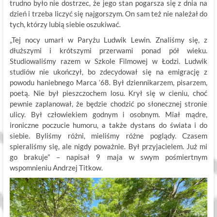
trudno było nie dostrzec, że jego stan pogarsza się z dnia na
dzień i trzeba liczyć się najgorszym. On sam też nie należał do
tych, którzy lubią siebie oszukiwać.
„Tej nocy umarł w Paryżu Ludwik Lewin. Znaliśmy się, z
dłuższymi i krótszymi przerwami ponad pół wieku.
Studiowaliśmy razem w Szkole Filmowej w Łodzi. Ludwik
studiów nie ukończył, bo zdecydował się na emigrację z
powodu haniebnego Marca ’68. Był dziennikarzem, pisarzem,
poetą. Nie był pieszczochem losu. Krył się w cieniu, choć
pewnie zaplanował, że będzie chodzić po słonecznej stronie
ulicy. Był człowiekiem godnym i osobnym. Miał mądre,
ironiczne poczucie humoru, a także dystans do świata i do
siebie. Byliśmy różni, mieliśmy różne poglądy. Czasem
spieraliśmy się, ale nigdy poważnie. Był przyjacielem. Już mi
go brakuje” – napisał 9 maja w swym pośmiertnym
wspomnieniu Andrzej Titkow.