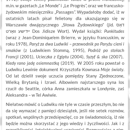
m.in. w gazetach „Le Monde” i „Le Progrès”, oraz we francusko-
żydowskim miesięczniku „Passages”. Wypadałoby dodać, iż w
ostatnich latach pisał felietony dla ukazującego się w
Warszawie dwujęzycznego „Słowa Żydowskiego” (jid. דאָס
ייִדישע וואָרט Dos Jidisze Wort). Wydał książki:
Punkitudes
(wraz z Jean-Dominique’em Brierre, w języku francuskim, w
roku 1978),
Paryż za dwa Ludwiki
–
przewodnik po Paryżu cieni i
smaków
(z Ludwikiem Stommą, 1995),
Podróż po stołach
Francji
(2001),
Ucieczka z Egiptu
(2004),
Syzyf & ska
(2007),
Kiedy rano jadę osiemnastką
(2019). W 2005 roku powstał o
Ludwiku Lewinie dokument Krzysztofa Kownasa
Moje światy
.
Od lat dzielił swoje uczucia pomiędzy Stany Zjednoczone,
Wielką Brytanią i Izrael. Albowiem najstarszego syna los
rzucił do Seattle, córka Anna zamieszkała w Londynie, zaś
Aleksandra – w Tel Awiwie.
Niełatwo mówić o Ludwiku nie tyle w czasie przeszłym, bo nie
da się wymazać z pamięci dziesiątek, jeśli nie setek rozmów,
spotkań, wspólnych przedsięwzięć, co ze świadomością, iż nie
będzie można skorzystać z jego wiedzy i życzliwości. Jak i z
przenikliwości. Intelektualnej uczciwości. Rozmawiając z nim,