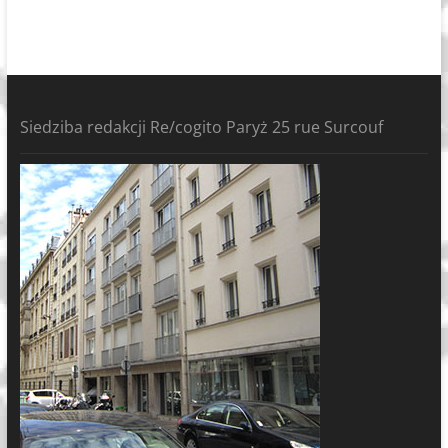
Siedziba redakcji Re/cogito Paryż 25 rue Surcouf