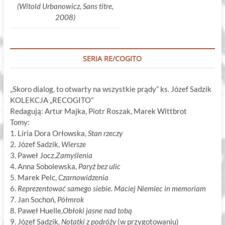
(Witold Urbanowicz, Sans titre,
2008)
SERIA RE/COGITO
„Skoro dialog, to otwarty na wszystkie prądy” ks. Józef Sadzik
KOLEKCJA „RECOGITO”
Redagują: Artur Majka, Piotr Roszak, Marek Wittbrot
Tomy:
1. Líria Dora Orłowska,
Stan rzeczy
2. Józef Sadzik,
Wiersze
3. Paweł Jocz,
Zamyślenia
4. Anna Sobolewska,
Paryż bez ulic
5. Marek Pelc,
Czarnowidzenia
6.
Reprezentować samego siebie. Maciej Niemiec in memoriam
7. Jan Sochoń,
Półmrok
8. Paweł Huelle,
Obłoki jasne nad tobą
9. Józef Sadzik,
Notatki z podróży
(w przygotowaniu)