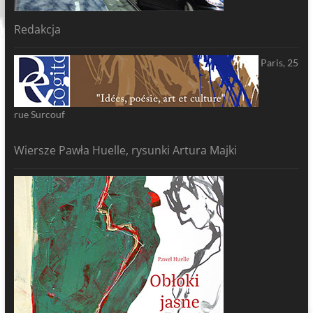
Redakcja
Paris, 25
rue Surcouf
Wiersze Pawła Huelle, rysunki Artura Majki