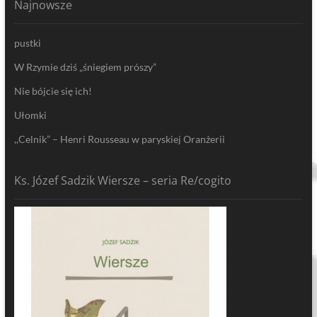
Najnowsze
pustki
W Rzymie dziś „śniegiem prószy”
Nie bójcie się ich!
Ułomki
,,Celnik” – Henri Rousseau w paryskiej Oranżerii
Ks. Józef Sadzik Wiersze – seria Re/cogito