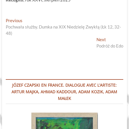
Nawigacja
Previous
Previous
post:
Pochwała służby. Dumka na XIX Niedzielę Zwykłą (Łk 12, 32-
wpisu
48)
Next
Next
post:
Podróż do Edo
JÓZEF CZAPSKI EN FRANCE. DIALOGUE AVEC L’ARTISTE:
ARTUR MAJKA, AHMAD KADDOUR, ADAM KOZIK, ADAM
MAŁEK