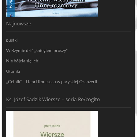
Najnowsze
pustki
W Rzymie dziś „śniegiem prószy”
Nie bójcie się ich!
Ułomki
,,Celnik” – Henri Rousseau w paryskiej Oranżerii
Ks. Józef Sadzik Wiersze – seria Re/cogito