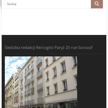
Szukaj
Siedziba redakcji Re/cogito Paryż 25 rue Surcouf