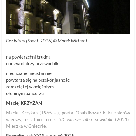
Bez tytułu (Sopot, 2016) © Marek Wittbrot
na powierzchni brudna
noc zwodniczy przewodnik
niechciane nieustannie
powtarza się na przekór jasności
zamkniętej w ociężałym
ułomnym pancerzu
Maciej KRZYŻAN
Maciej Krzyżan (1965 – ), poeta. Opublikował kilka zbiorów
wierszy, ostatnio tomik
33 wiersze albo powidoki
(2021).
Mieszka w Gnieźnie.
Recogito
, rok XXVI, sierpień 2025