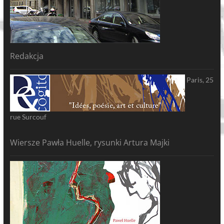
Redakcja
Paris, 25
rue Surcouf
Wiersze Pawła Huelle, rysunki Artura Majki