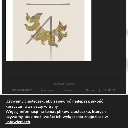
Dookoła świata
Obserwatorium
Galeria
À Propos
Miejsca
Obrazy
Wczoraj i dziś
Kultura
Cywilizacja
Historia
Używamy ciasteczek, aby zapewnić najlepszą jakość
Sacrum profanum
Teksty
Zamyślenia
korzystania z naszej witryny.
Znaki czasu
Świadectwa
Na marginesie
Rozmowy
Więcej informacji na temat plików ciasteczka, których
używamy, oraz możliwości ich wyłączenia znajdziesz w
| Designed by:
Theme Freesia
|
WordPress
| © Copyright All right reserved
ustawieniach
.