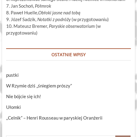
7. Jan Sochoń,
Półmrok
8. Paweł Huelle,
Obłoki jasne nad tobą
9. Józef Sadzik,
Notatki z podróży
(w przygotowaniu)
10. Mateusz Bremer,
Paryskie obserwatorium
(w
przygotowaniu)
OSTATNIE WPISY
pustki
W Rzymie dziś „śniegiem prószy”
Nie bójcie się ich!
Ułomki
,,Celnik” – Henri Rousseau w paryskiej Oranżerii