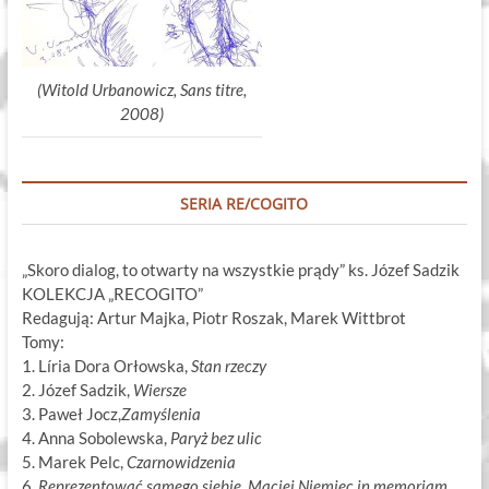
(Witold Urbanowicz, Sans titre,
2008)
SERIA RE/COGITO
„Skoro dialog, to otwarty na wszystkie prądy” ks. Józef Sadzik
KOLEKCJA „RECOGITO”
Redagują: Artur Majka, Piotr Roszak, Marek Wittbrot
Tomy:
1. Líria Dora Orłowska,
Stan rzeczy
2. Józef Sadzik,
Wiersze
3. Paweł Jocz,
Zamyślenia
4. Anna Sobolewska,
Paryż bez ulic
5. Marek Pelc,
Czarnowidzenia
6.
Reprezentować samego siebie. Maciej Niemiec in memoriam