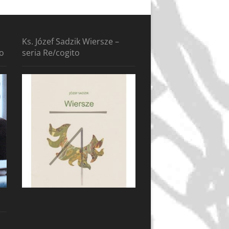
Ks. Józef Sadzik Wiersze –
to
seria Re/cogito