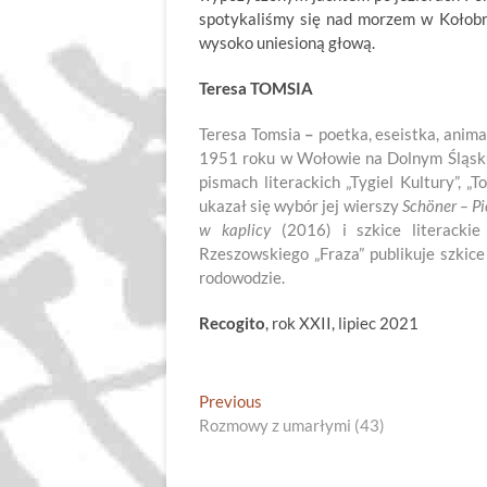
spotykaliśmy się nad morzem w Kołobrz
wysoko uniesioną głową.
Teresa TOMSIA
Teresa Tomsia
–
poetka, eseistka, anima
1951 roku w Wołowie na Dolnym Śląsku
pismach literackich „Tygiel Kultury”, „T
ukazał się wybór jej wierszy
Schöner – Pię
w kaplicy
(2016) i szkice literacki
Rzeszowskiego „Fraza” publikuje szkic
rodowodzie.
Recogito
, rok XXII, lipiec 2021
Nawigacja
Previous
Previous
post:
Rozmowy z umarłymi (43)
wpisu