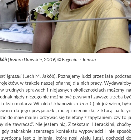
akób
(Jezioro Drawskie, 2009) ©
.
Eugeniusz Tomsia
erć igraszki
(Lech M. Jakób). Poznajemy ludzi przez lata podczas
rojektów, w trakcie naszej ofiarnej dla nich pracy. Wydawałoby
iż w trudnych sprawach i niejasnych okolicznościach możemy na
 Jednak nigdy niczego nie można być pewnym i zawsze trzeba być
i tekstu malarza Witolda Urbanowicza
Tren 1
(jak już wiem, była
wana do jego przyjaciółki, mojej imienniczki, z którą pallotyn
ić do mnie maile i odzywać się telefony z zapytaniem, czy to ja
y nie zawracać”. Nie jestem nią. Z tekstami literackimi, choćby
e gdy zabraknie szerszego kontekstu wypowiedzi i nie sposób
 zwrócona jest z imienia, które nosi wielu ludzi, dochodzi do