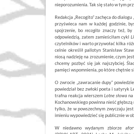
nieporozumienia. Tak się stało w tym pr
Redakcja „Recogito” zachęca do dialogu 
przyświeca nam w każdej godzinie, byś
spojrzenie, bo
recogito
znaczy też, by 
odpowiedzią, zatem zamieściłam cykl
L
czytelników i warto przywołać kilka różn
celnie określił pallotyn Stanisław St
niosą nadzieję na zrozumienie, czym jest
chcemy pozbyć się jak najszybciej. Śl
pamięci wspomnienia, po które chętnie s
O zwrocie „zawracanie dupy” powiedzi
powiedział bez zwłoki poeta i satyryk L
trafna reakcja wierszem
Lotne słowa
na
Kochanowskiego powinna nieść głębszą re
tylko, że w powszechnym zwyczaju jest
imieniu wypowiedzieć się publicznie w ob
W niedawno wydanym zbiorze af