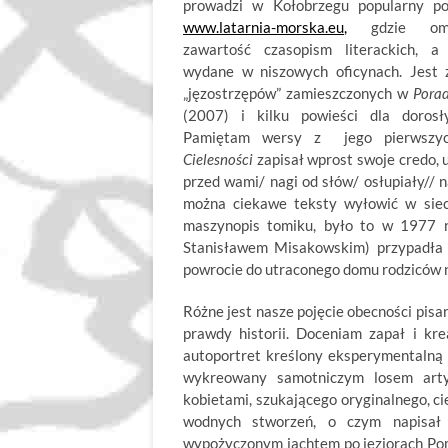
prowadzi w Kołobrzegu popularny po
www.latarnia-morska.eu
,
gdzie oma
zawartość czasopism literackich, a
wydane w niszowych oficynach. Jest 
„jęzostrzępów” zamieszczonych w
Porad
(2007) i kilku powieści dla dorosł
Pamiętam wersy z jego pierwszy
Cielesności
zapisał wprost swoje credo, u
przed wami/ nagi od słów/ osłupiały// n
można ciekawe teksty wyłowić w siec
maszynopis tomiku, było to w 1977 
Stanisławem Misakowskim) przypadła 
powrocie do utraconego domu rodziców 
Różne jest nasze pojęcie obecności pisa
prawdy historii. Doceniam zapał i kre
autoportret kreślony eksperymentalną
wykreowany samotniczym losem arty
kobietami, szukającego oryginalnego, cie
wodnych stworzeń, o czym napisał 
wypożyczonym jachtem po jeziorach Pom