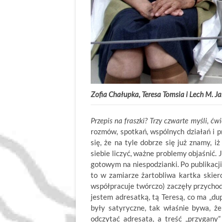
Zofia Chałupka, Teresa Tomsia i Lech M. J
Przepis na fraszki? Trzy czwarte myśli, ćwi
rozmów, spotkań, wspólnych działań i p
się, że na tyle dobrze się już znamy, 
siebie liczyć, ważne problemy objaśnić.
gotowym na niespodzianki. Po publikacj
to w zamiarze żartobliwa kartka skiero
współpracuje twórczo) zaczęły przychodz
jestem adresatką, tą Teresą, co ma „dup
były satyryczne, tak właśnie bywa, ż
odczytać adresata, a treść „przygany”