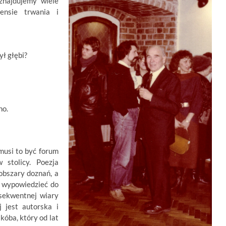
najdujemy wiele
sensie trwania i
ł głębi?
no.
 musi to być forum
 stolicy. Poezja
 obszary doznań, a
ie wypowiedzieć do
sekwentnej wiary
j jest autorska i
kóba, który od lat