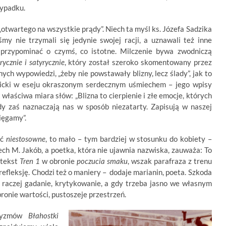
zypadku.
„otwartego na wszystkie prądy”. Niech ta myśl ks. Józefa Sadzika
my nie trzymali się jedynie swojej racji, a uznawali też inne
przypominać o czymś, co istotne. Milczenie bywa zwodniczą
irycznie i satyrycznie
, który został szeroko skomentowany przez
ych wypowiedzi, „żeby nie powstawały blizny, lecz ślady”, jak to
awicki w eseju okraszonym serdecznym uśmiechem – jego wpisy
 właściwa miara słów: „Blizna to cierpienie i złe emocje, których
ady zaś naznaczają nas w sposób niezatarty. Zapisują w naszej
ięgamy”.
eć
niestosowne
, to mało – tym bardziej w stosunku do kobiety –
ech M. Jakób, a poetka, która nie ujawnia nazwiska, zauważa: To
 tekst
Tren 1
w obronie
poczucia smaku
, wszak parafraza z trenu
fleksję. Chodzi też o maniery – dodaje marianin, poeta. Szkoda
 raczej gadanie, krytykowanie, a gdy trzeba jasno we własnym
ronie wartości, pustoszeje przestrzeń.
oryzmów
Błahostki