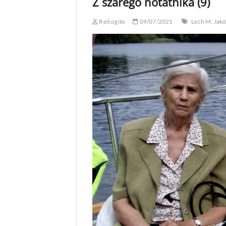
Z szarego notatnika (9)
Re/cogito
09/07/2021
Lech M. Jak