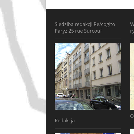
Siedziba redakcji Re/cogito
W
Paryż 25 rue Surcouf
r
O
Redakcja