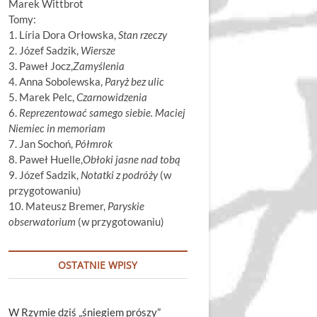
Marek Wittbrot
Tomy:
1. Líria Dora Orłowska,
Stan rzeczy
2. Józef Sadzik,
Wiersze
3. Paweł Jocz,
Zamyślenia
4. Anna Sobolewska,
Paryż bez ulic
5. Marek Pelc,
Czarnowidzenia
6.
Reprezentować samego siebie. Maciej
Niemiec in memoriam
7. Jan Sochoń,
Półmrok
8. Paweł Huelle,
Obłoki jasne nad tobą
9. Józef Sadzik,
Notatki z podróży
(w
przygotowaniu)
10. Mateusz Bremer,
Paryskie
obserwatorium
(w przygotowaniu)
OSTATNIE WPISY
W Rzymie dziś „śniegiem prószy”