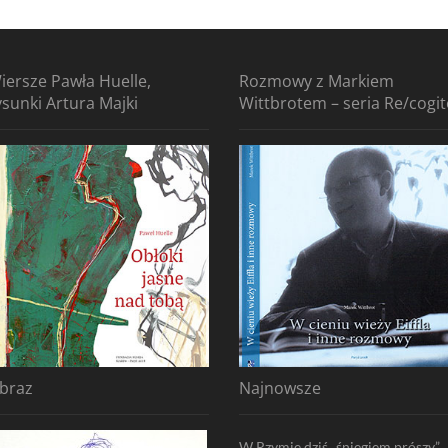
iersze Pawła Huelle,
Rozmowy z Markiem
ysunki Artura Majki
Wittbrotem – seria Re/cogi
braz
Najnowsze
W Rzymie dziś „śniegiem prószy”