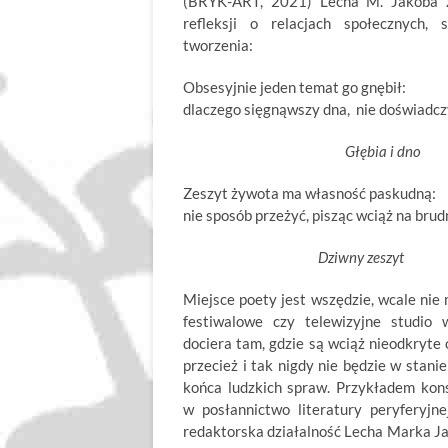
(BRYK-ART, 2021) Lecha M. Jakóba z
refleksji o relacjach społecznych, 
tworzenia:
Obsesyjnie jeden temat go gnębił:
dlaczego sięgnąwszy dna, nie doświadczy
Głębia i dno
Zeszyt żywota ma własność paskudną:
nie sposób przeżyć, pisząc wciąż na brud
Dziwny zeszyt
Miejsce poety jest wszędzie, wcale nie
festiwalowe czy telewizyjne studio w
dociera tam, gdzie są wciąż nieodkryte
przecież i tak nigdy nie będzie w stan
końca ludzkich spraw. Przykładem kon
w posłannictwo literatury peryferyjne
redaktorska działalność Lecha Marka Ja