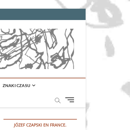
ZNAKI CZASU
M
e
n
u
JÓZEF CZAPSKI EN FRANCE.
B