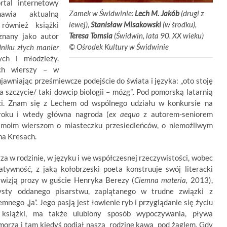
rtal internetowy
Zamek w Świdwinie:
Lech M. Jakób
(drugi z
wia aktualną
lewej),
Stanisław Misakowski
(w środku),
 również książki
Teresa Tomsia
(Świdwin, lata 90. XX wieku)
znany jako autor
©
.
Ośrodek Kultury w Świdwinie
niku złych manier
ych i młodzieży.
ch wierszy – w
jawniając prześmiewcze podejście do świata i języka: „oto stoję
a szczycie/ taki dowcip biologii – mózg”
.
Pod pomorską latarnią
i. Znam się z Lechem od wspólnego udziału w konkursie na
roku i wtedy główna nagroda (
ex aequo
z autorem-seniorem
moim wierszom o miasteczku przesiedleńców, o niemożliwym
na Kresach.
rza w rodzinie, w języku i we współczesnej rzeczywistości, wobec
atywność, z jaką kołobrzeski poeta konstruuje swój literacki
 wizją prozy w guście Henryka Berezy (
Ciemna materia,
2013),
sty oddanego pisarstwu, zaplątanego w trudne związki z
mnego „ja”. Jego pasją jest łowienie ryb i przyglądanie się życiu
książki, ma także ulubiony sposób wypoczywania, pływa
orza i tam kiedyś podjął naszą rodzinę kawą pod żaglem. Gdy