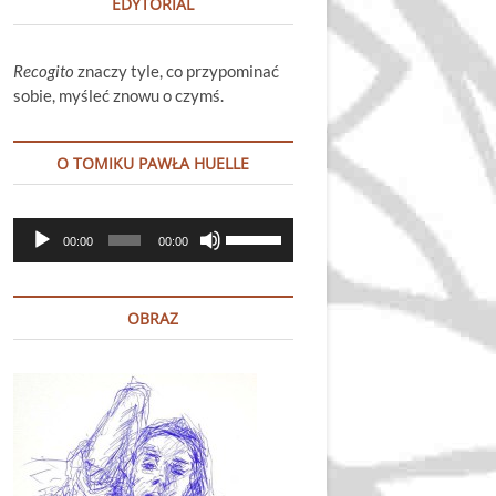
EDYTORIAL
Recogito
znaczy tyle, co przypominać
sobie, myśleć znowu o czymś.
O TOMIKU PAWŁA HUELLE
Odtwarzacz
Używaj
00:00
00:00
plików
strzałek
dźwiękowych
do
góry
OBRAZ
oraz
do
dołu
aby
zwiększyć
lub
zmniejszyć