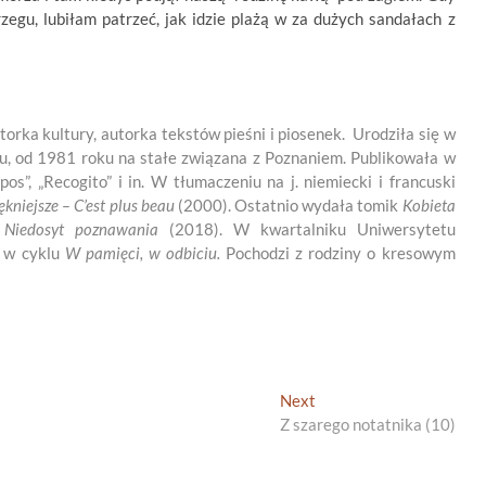
egu, lubiłam patrzeć, jak idzie plażą w za dużych sandałach z
torka kultury, autorka tekstów pieśni i piosenek. Urodziła się w
, od 1981 roku na stałe związana z Poznaniem. Publikowała w
opos”, „Recogito” i in. W tłumaczeniu na j. niemiecki i francuski
kniejsze – C’est plus beau
(2000). Ostatnio wydała tomik
Kobieta
e
Niedosyt
poznawania
(2018). W kwartalniku Uniwersytetu
e w cyklu
W pamięci, w odbiciu.
Pochodzi z rodziny o kresowym
Next
Next
post:
Z szarego notatnika (10)