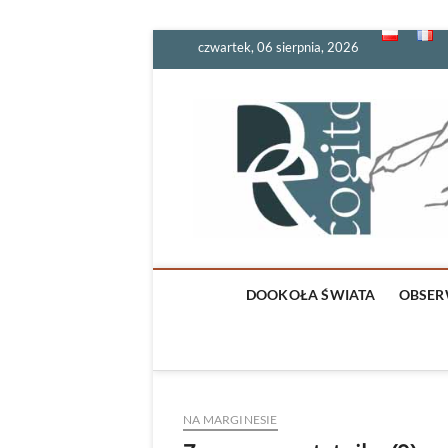
Skip
czwartek, 06 sierpnia, 2026
to
content
DOOKOŁA ŚWIATA
OBSER
NA MARGINESIE