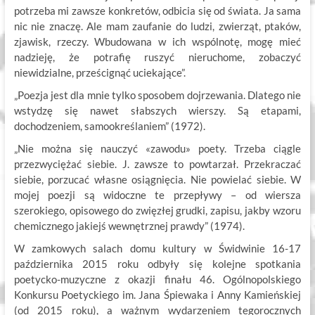
potrzeba mi zawsze konkretów, odbicia się od świata. Ja sama
nic nie znaczę. Ale mam zaufanie do ludzi, zwierząt, ptaków,
zjawisk, rzeczy. Wbudowana w ich wspólnotę, mogę mieć
nadzieję, że potrafię ruszyć nieruchome, zobaczyć
niewidzialne, prześcignąć uciekające”.
„Poezja jest dla mnie tylko sposobem dojrzewania. Dlatego nie
wstydzę się nawet słabszych wierszy. Są etapami,
dochodzeniem, samookreślaniem” (1972).
„Nie można się nauczyć «zawodu» poety. Trzeba ciągle
przezwyciężać siebie. J. zawsze to powtarzał. Przekraczać
siebie, porzucać własne osiągnięcia. Nie powielać siebie. W
mojej poezji są widoczne te przepływy – od wiersza
szerokiego, opisowego do zwięzłej grudki, zapisu, jakby wzoru
chemicznego jakiejś wewnętrznej prawdy” (1974).
W zamkowych salach domu kultury w Świdwinie 16-17
października 2015 roku odbyły się kolejne spotkania
poetycko-muzyczne z okazji finału 46. Ogólnopolskiego
Konkursu Poetyckiego im. Jana Śpiewaka i Anny Kamieńskiej
(od 2015 roku), a ważnym wydarzeniem tegorocznych