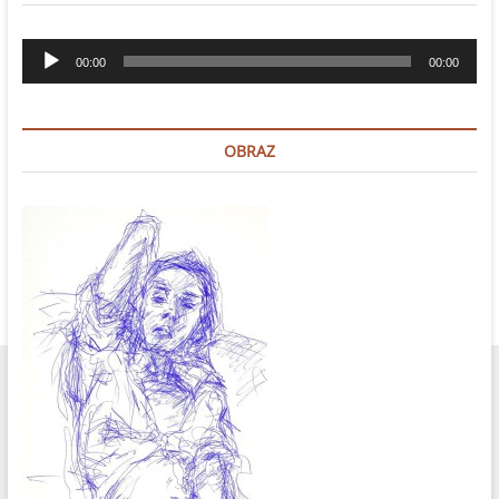
Odtwarzacz
00:00
00:00
plików
dźwiękowych
OBRAZ