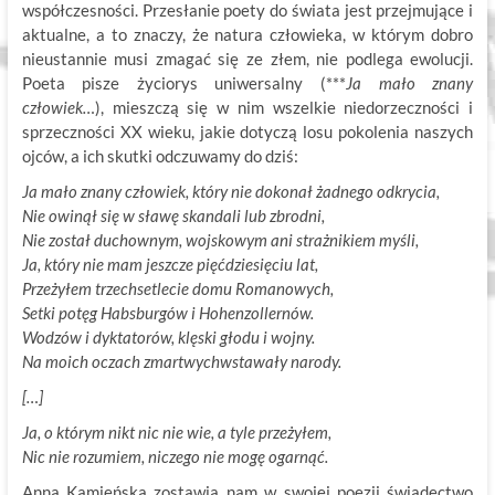
współczesności. Przesłanie poety do świata jest przejmujące i
aktualne, a to znaczy, że natura człowieka, w którym dobro
nieustannie musi zmagać się ze złem, nie podlega ewolucji.
Poeta pisze życiorys uniwersalny (***
Ja mało znany
człowiek…
), mieszczą się w nim wszelkie niedorzeczności i
sprzeczności XX wieku, jakie dotyczą losu pokolenia naszych
ojców, a ich skutki odczuwamy do dziś:
Ja mało znany człowiek, który nie dokonał żadnego odkrycia,
Nie owinął się w sławę skandali lub zbrodni,
Nie został duchownym, wojskowym ani strażnikiem myśli,
Ja, który nie mam jeszcze pięćdziesięciu lat,
Przeżyłem trzechsetlecie domu Romanowych,
Setki potęg Habsburgów i Hohenzollernów.
Wodzów i dyktatorów, klęski głodu i wojny.
Na moich oczach zmartwychwstawały narody.
[…]
Ja, o którym nikt nic nie wie, a tyle przeżyłem,
Nic nie rozumiem, niczego nie mogę ogarnąć.
Anna Kamieńska zostawia nam w swojej poezji świadectwo