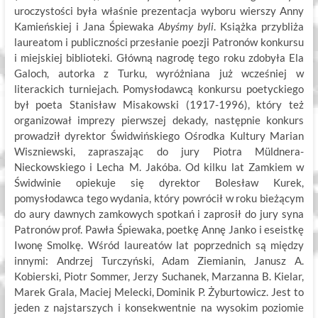
uroczystości była właśnie prezentacja wyboru wierszy Anny
Kamieńskiej i Jana Śpiewaka
Abyśmy byli
. Książka przybliża
laureatom i publiczności przesłanie poezji Patronów konkursu
i miejskiej biblioteki. Główną nagrodę tego roku zdobyła Ela
Galoch, autorka z Turku, wyróżniana już wcześniej w
literackich turniejach. Pomysłodawcą konkursu poetyckiego
był poeta Stanisław Misakowski (1917-1996), który też
organizował imprezy pierwszej dekady, następnie konkurs
prowadził dyrektor Świdwińskiego Ośrodka Kultury Marian
Wiszniewski, zapraszając do jury Piotra Müldnera-
Nieckowskiego i Lecha M. Jakóba. Od kilku lat Zamkiem w
Świdwinie opiekuje się dyrektor Bolesław Kurek,
pomysłodawca tego wydania, który powrócił w roku bieżącym
do aury dawnych zamkowych spotkań i zaprosił do jury syna
Patronów prof. Pawła Śpiewaka, poetkę Annę Janko i eseistkę
Iwonę Smolkę. Wśród laureatów lat poprzednich są między
innymi: Andrzej Turczyński, Adam Ziemianin, Janusz A.
Kobierski, Piotr Sommer, Jerzy Suchanek, Marzanna B. Kielar,
Marek Grala, Maciej Melecki, Dominik P. Żyburtowicz. Jest to
jeden z najstarszych i konsekwentnie na wysokim poziomie