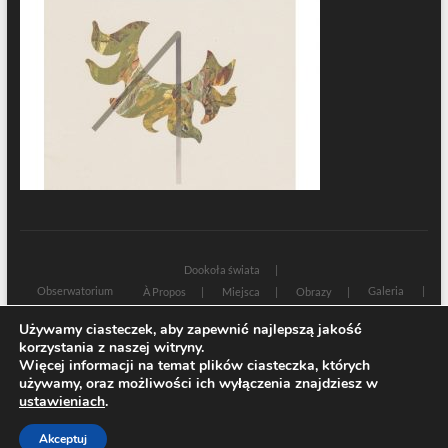
Dookoła świata
Obserwatorium
Galeria
À Propos
Miejsca
Obrazy
Wczoraj i dziś
Kultura
Cywilizacja
Historia
Używamy ciasteczek, aby zapewnić najlepszą jakość
Sacrum profanum
Teksty
Zamyślenia
korzystania z naszej witryny.
Znaki czasu
Świadectwa
Na marginesie
Rozmowy
Więcej informacji na temat plików ciasteczka, których
używamy, oraz możliwości ich wyłączenia znajdziesz w
| Designed by:
Theme Freesia
|
WordPress
| © Copyright All right reserved
ustawieniach
.
Akceptuj