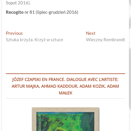
Sopot 2016).
Recogito
nr 81 (lipiec-grudzień 2016)
Nawigacja
Previous
Next
Previous
Next
post:
post:
Sztuka krzyża. Krzyż w sztuce
Wieczny Rembrandt
wpisu
JÓZEF CZAPSKI EN FRANCE. DIALOGUE AVEC L’ARTISTE:
ARTUR MAJKA, AHMAD KADDOUR, ADAM KOZIK, ADAM
MAŁEK