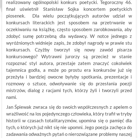
realizowany ogólnopolski konkurs poetycki. Tegoroczny 46.
finał uświetnił Stanisław Sojka koncertem poetyckich
piosenek. Dla wielu początkujących autorów udział w
konkursach literackich jest sposobem na przetrwanie w
oczekiwaniu na książkę, często sposobem zarobkowania, aby
zdobyć sumę potrzebną dla wydawcy. W notce jednego z
wyróżnionych widnieje zapis, że zdobył nagrody w prawie stu
konkursach. Czyżby tworzył się nowy zawód pisarza
konkursowego? Wytrawni jurorzy są przecież w stanie
rozpoznać styl autora, przestaje zatem znaczyć cokolwiek
tajemnica godła, a może po prostu era konkursów już się
przeżyła i bardziej owocne byłyby spotkania, prezentacje i
rozmowy o sztuce, odwoływanie się do przesłania poezji
mistrzów, dialog z racjami tych, którzy żyli i tworzyli przed
nami.
Jan Śpiewak zwraca się do swoich współczesnych z apelem o
wrażliwość na los pojedynczego człowieka, który trafił w tryby
historii w czasach totalitaryzmów, upomina się o pamięć dla
tych, o których już nikt się nie upomni. Jego poezja zachęca do
zadawania odważnych pytań o nierozwiązane problemy naszej