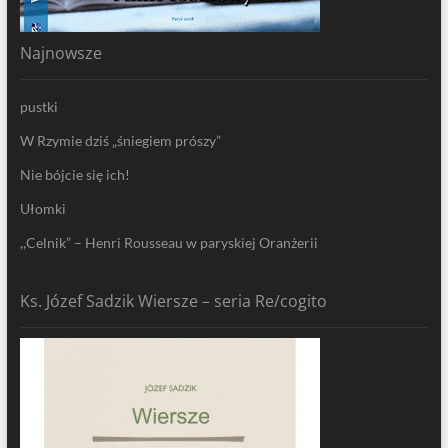
Najnowsze
pustki
W Rzymie dziś „śniegiem prószy”
Nie bójcie się ich!
Ułomki
,,Celnik” – Henri Rousseau w paryskiej Oranżerii
Ks. Józef Sadzik Wiersze – seria Re/cogito