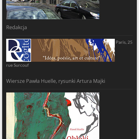
Redakcja
Paris, 25
rue Surcouf
Wiersze Pawła Huelle, rysunki Artura Majki