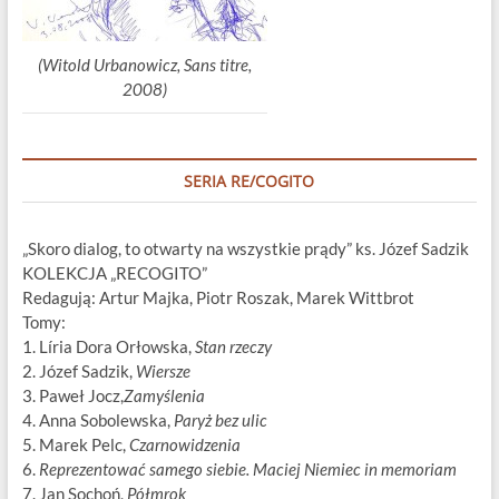
(Witold Urbanowicz, Sans titre,
2008)
SERIA RE/COGITO
„Skoro dialog, to otwarty na wszystkie prądy” ks. Józef Sadzik
KOLEKCJA „RECOGITO”
Redagują: Artur Majka, Piotr Roszak, Marek Wittbrot
Tomy:
1. Líria Dora Orłowska,
Stan rzeczy
2. Józef Sadzik,
Wiersze
3. Paweł Jocz,
Zamyślenia
4. Anna Sobolewska,
Paryż bez ulic
5. Marek Pelc,
Czarnowidzenia
6.
Reprezentować samego siebie. Maciej Niemiec in memoriam
7. Jan Sochoń,
Półmrok