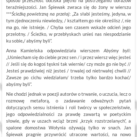
sposób przeszłość odciska piętno na postrzeganiu obrazów
teraźniejszości. Jan Śpiewak zwraca się do żony w wierszu
***
Ścieżką powietrzną na przełaj
: „Za słabi jesteśmy, jedyna, w
tym zjednoczeniu niewiedzy, / kształtem go nie określisz /, nie
ma go, nie istnieje. / Chyba sen czasem wskaże odcień jego
przelotny. / Ścieżko, w przebłyskach unieś nas niespodzianie
ku sobie,/ abyśmy byli”.
Anna Kamieńska odpowiedziała wierszem
Abyśmy byli
:
„Uśmiecham się do ciebie przez sen / i przez wiersz więc jesteś
// Jeśli się do kogoś tęskni tak wiernie/ czy może go nie być //
Jesteś prawdziwiej niż jesteś / trwalej od nietrwałej chwili //
Zawsze po cichu wiedziałam/ trzeba tylko bardzo kochać/
abyśmy byli”.
Nie chodzi jednak w poezji autorów o trwanie, o uczucia, lecz o
rozmowę metaforą, o zadawanie odważnych pytań
dotyczących sensu istnienia i roli twórcy w społeczeństwie,
jego odpowiedzialności za prawdę zawartą w poetyckim
słowie, gdy w uszach wciąż brzmi „krzyk rozstrzelanych”, a
spalone domostwa Wołynia ożywają tylko w snach. Jan
Śpiewak pragnie przywrócić utracone wartości, na nowo