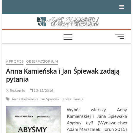
Skip
to
content
M
e
n
u
À PROPOS
OBSERWATORIUM
B
u
Anna Kamieńska i Jan Śpiewak zadają
t
pytania
t
o
Re/cogito
13/12/2016
n
Anna Kamieńska
Jan Śpiewak
Teresa Tomsia
Wybór wierszy Anny
Kamieńskiej i Jana Śpiewaka
Abyśmy byli
(Wydawnictwo
Adam Marszałek, Toruń 2015)