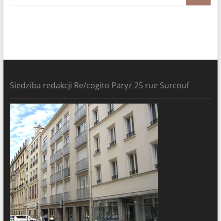
Siedziba redakcji Re/cogito Paryż 25 rue Surcouf