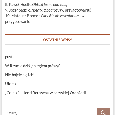
8. Paweł Huelle,
Obłoki jasne nad tobą
9. Józef Sadzik,
Notatki z podróży
(w przygotowaniu)
10. Mateusz Bremer,
Paryskie obserwatorium
(w
przygotowaniu)
OSTATNIE WPISY
pustki
W Rzymie dziś „śniegiem prószy”
Nie bójcie się ich!
Ułomki
,,Celnik” – Henri Rousseau w paryskiej Oranżerii
Szukaj