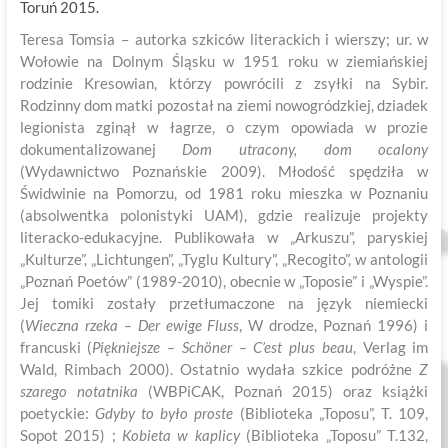
Toruń 2015.
Teresa Tomsia – autorka szkiców literackich i wierszy; ur. w
Wołowie na Dolnym Śląsku w 1951 roku w ziemiańskiej
rodzinie Kresowian, którzy powrócili z zsyłki na Sybir.
Rodzinny dom matki pozostał na ziemi nowogródzkiej, dziadek
legionista zginął w łagrze, o czym opowiada w prozie
dokumentalizowanej
Dom utracony, dom ocalony
(Wydawnictwo Poznańskie 2009). Młodość spędziła w
Świdwinie na Pomorzu, od 1981 roku mieszka w Poznaniu
(absolwentka polonistyki UAM), gdzie realizuje projekty
literacko-edukacyjne. Publikowała w „Arkuszu”, paryskiej
„Kulturze”, „Lichtungen”, „Tyglu Kultury”, „Recogito”, w antologii
„Poznań Poetów” (1989-2010), obecnie w „Toposie” i „Wyspie”.
Jej tomiki zostały przetłumaczone na język niemiecki
(
Wieczna rzeka – Der ewige Fluss
, W drodze, Poznań 1996) i
francuski (
Piękniejsze – Schöner – C’est plus beau
, Verlag im
Wald, Rimbach 2000). Ostatnio wydała szkice podróżne
Z
szarego notatnika
(WBPiCAK, Poznań 2015) oraz książki
poetyckie:
Gdyby to było proste
(Biblioteka „Toposu”, T. 109,
Sopot 2015) ;
Kobieta w kaplicy
(Biblioteka „Toposu” T.132,