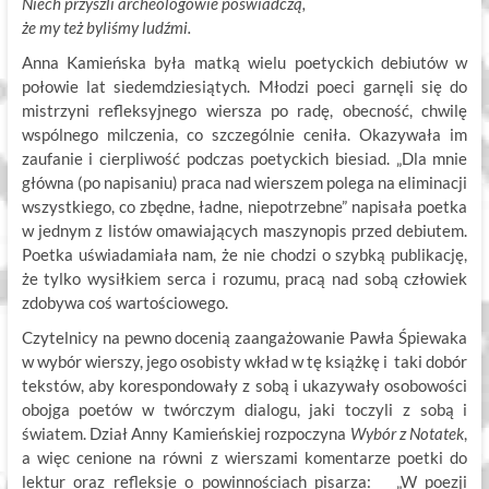
Niech przyszli archeologowie poświadczą,
że my też byliśmy ludźmi.
Anna Kamieńska była matką wielu poetyckich debiutów w
połowie lat siedemdziesiątych. Młodzi poeci garnęli się do
mistrzyni refleksyjnego wiersza po radę, obecność, chwilę
wspólnego milczenia, co szczególnie ceniła. Okazywała im
zaufanie i cierpliwość podczas poetyckich biesiad. „Dla mnie
główna (po napisaniu) praca nad wierszem polega na eliminacji
wszystkiego, co zbędne, ładne, niepotrzebne” napisała poetka
w jednym z listów omawiających maszynopis przed debiutem.
Poetka uświadamiała nam, że nie chodzi o szybką publikację,
że tylko wysiłkiem serca i rozumu, pracą nad sobą człowiek
zdobywa coś wartościowego.
Czytelnicy na pewno docenią zaangażowanie Pawła Śpiewaka
w wybór wierszy, jego osobisty wkład w tę książkę i taki dobór
tekstów, aby korespondowały z sobą i ukazywały osobowości
obojga poetów w twórczym dialogu, jaki toczyli z sobą i
światem. Dział Anny Kamieńskiej rozpoczyna
Wybór z Notatek
,
a więc cenione na równi z wierszami komentarze poetki do
lektur oraz refleksje o powinnościach pisarza: „W poezji