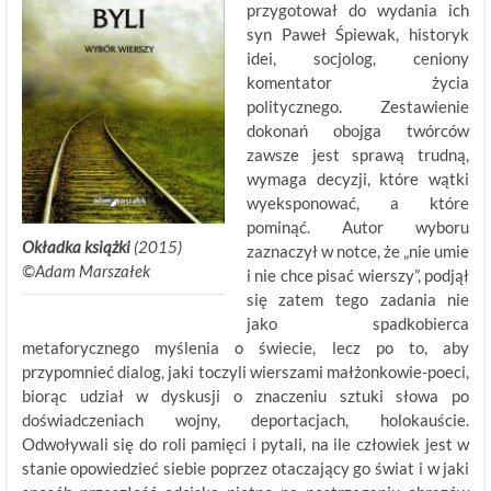
przygotował do wydania ich
syn Paweł Śpiewak, historyk
idei, socjolog, ceniony
komentator życia
politycznego. Zestawienie
dokonań obojga twórców
zawsze jest sprawą trudną,
wymaga decyzji, które wątki
wyeksponować, a które
pominąć. Autor wyboru
Okładka książki
(2015)
zaznaczył w notce, że „nie umie
©Adam Marszałek
i nie chce pisać wierszy”, podjął
się zatem tego zadania nie
jako spadkobierca
metaforycznego myślenia o świecie, lecz po to, aby
przypomnieć dialog, jaki toczyli wierszami małżonkowie-poeci,
biorąc udział w dyskusji o znaczeniu sztuki słowa po
doświadczeniach wojny, deportacjach, holokauście.
Odwoływali się do roli pamięci i pytali, na ile człowiek jest w
stanie opowiedzieć siebie poprzez otaczający go świat i w jaki