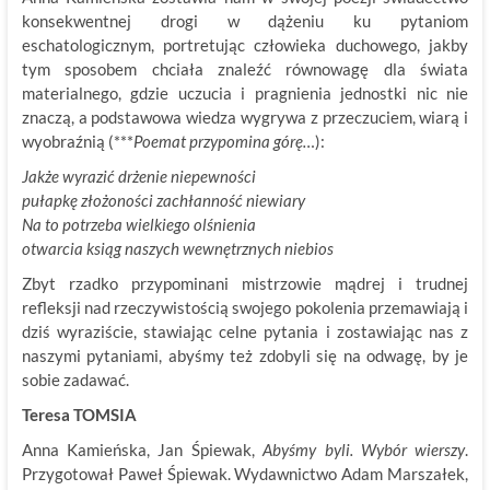
konsekwentnej drogi w dążeniu ku pytaniom
eschatologicznym, portretując człowieka duchowego, jakby
tym sposobem chciała znaleźć równowagę dla świata
materialnego, gdzie uczucia i pragnienia jednostki nic nie
znaczą, a podstawowa wiedza wygrywa z przeczuciem, wiarą i
wyobraźnią (***
Poemat przypomina górę…
):
Jakże wyrazić drżenie niepewności
pułapkę złożoności zachłanność niewiary
Na to potrzeba wielkiego olśnienia
otwarcia ksiąg naszych wewnętrznych niebios
Zbyt rzadko przypominani mistrzowie mądrej i trudnej
refleksji nad rzeczywistością swojego pokolenia przemawiają i
dziś wyraziście, stawiając celne pytania i zostawiając nas z
naszymi pytaniami, abyśmy też zdobyli się na odwagę, by je
sobie zadawać.
Teresa TOMSIA
Anna Kamieńska, Jan Śpiewak,
Abyśmy byli. Wybór wierszy
.
Przygotował Paweł Śpiewak. Wydawnictwo Adam Marszałek,