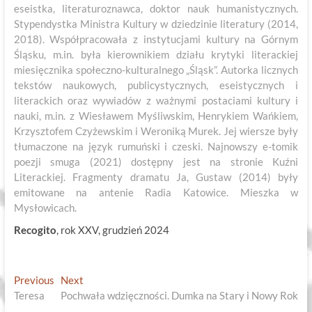
eseistka, literaturoznawca, doktor nauk humanistycznych.
Stypendystka Ministra Kultury w dziedzinie literatury (2014,
2018). Współpracowała z instytucjami kultury na Górnym
Śląsku, m.in. była kierownikiem działu krytyki literackiej
miesięcznika społeczno-kulturalnego „Śląsk”. Autorka licznych
tekstów naukowych, publicystycznych, eseistycznych i
literackich oraz wywiadów z ważnymi postaciami kultury i
nauki, m.in. z Wiesławem Myśliwskim, Henrykiem Wańkiem,
Krzysztofem Czyżewskim i Weroniką Murek. Jej wiersze były
tłumaczone na język rumuński i czeski. Najnowszy e-tomik
poezji smuga (2021) dostępny jest na stronie Kuźni
Literackiej. Fragmenty dramatu Ja, Gustaw (2014) były
emitowane na antenie Radia Katowice. Mieszka w
Mysłowicach.
Recogito
, rok XXV, grudzień 2024
Nawigacja
Previous
Next
Previous
Next
post:
post:
Teresa
Pochwała wdzięczności. Dumka na Stary i Nowy Rok
wpisu