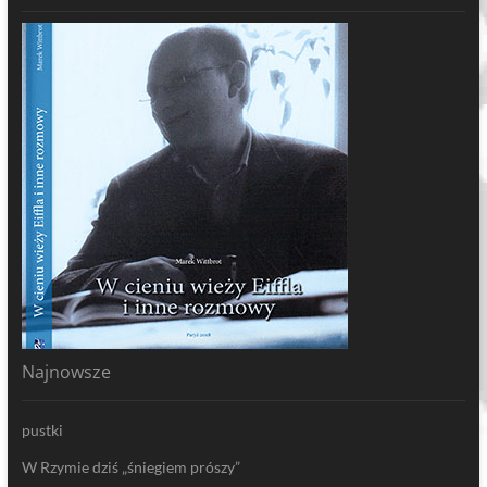
Najnowsze
pustki
W Rzymie dziś „śniegiem prószy”