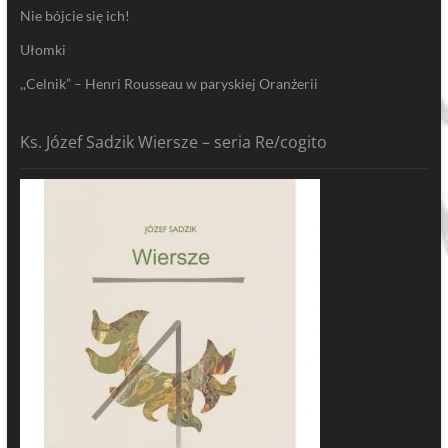
Nie bójcie się ich!
Ułomki
,,Celnik” – Henri Rousseau w paryskiej Oranżerii
Ks. Józef Sadzik Wiersze – seria Re/cogito