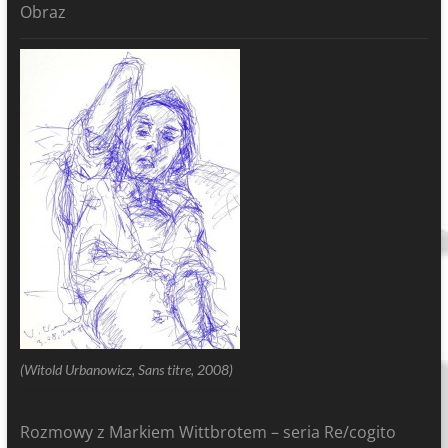
Obraz
(Witold Urbanowicz, Sans titre, 2008)
Rozmowy z Markiem Wittbrotem – seria Re/cogito