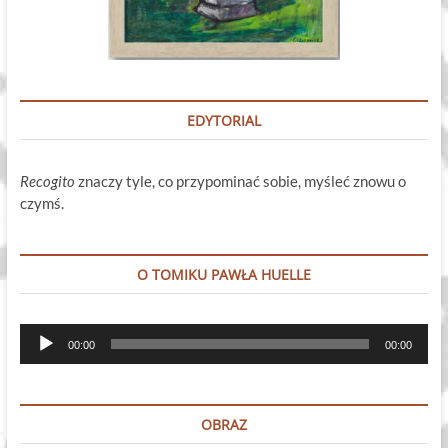
EDYTORIAL
Recogito
znaczy tyle, co przypominać sobie, myśleć znowu o
czymś.
O TOMIKU PAWŁA HUELLE
Odtwarzacz
00:00
00:00
plików
dźwiękowych
OBRAZ