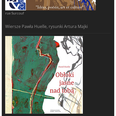
rue Surcouf
Wiersze Pawła Huelle, rysunki Artura Majki