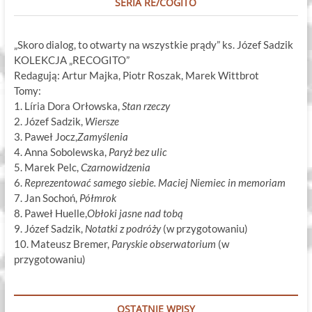
SERIA RE/COGITO
„Skoro dialog, to otwarty na wszystkie prądy” ks. Józef Sadzik
KOLEKCJA „RECOGITO”
Redagują: Artur Majka, Piotr Roszak, Marek Wittbrot
Tomy:
1. Líria Dora Orłowska,
Stan rzeczy
2. Józef Sadzik,
Wiersze
3. Paweł Jocz,
Zamyślenia
4. Anna Sobolewska,
Paryż bez ulic
5. Marek Pelc,
Czarnowidzenia
6.
Reprezentować samego siebie. Maciej Niemiec in memoriam
7. Jan Sochoń,
Półmrok
8. Paweł Huelle,
Obłoki jasne nad tobą
9. Józef Sadzik,
Notatki z podróży
(w przygotowaniu)
10. Mateusz Bremer,
Paryskie obserwatorium
(w
przygotowaniu)
OSTATNIE WPISY