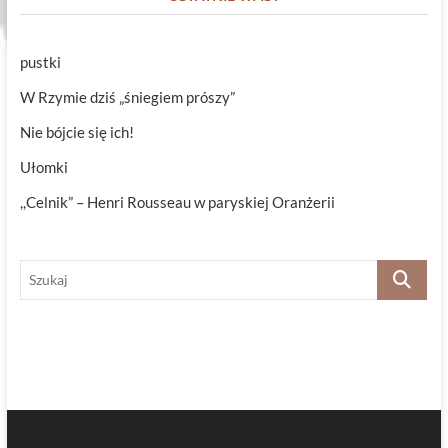
pustki
W Rzymie dziś „śniegiem prószy”
Nie bójcie się ich!
Ułomki
,,Celnik” – Henri Rousseau w paryskiej Oranżerii
Szukaj