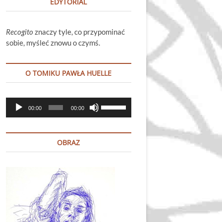
EDYTORIAL
Recogito
znaczy tyle, co przypominać
sobie, myśleć znowu o czymś.
O TOMIKU PAWŁA HUELLE
Odtwarzacz
Używaj
00:00
00:00
plików
strzałek
dźwiękowych
do
góry
OBRAZ
oraz
do
dołu
aby
zwiększyć
lub
zmniejszyć