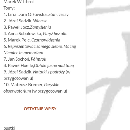
Marek Wittbrot
Tomy:
1. Líria Dora Orłowska,
Stan rzeczy
2. Józef Sadzik,
Wiersze
3. Paweł Jocz,
Zamyślenia
4. Anna Sobolewska,
Paryż bez ulic
5. Marek Pelc,
Czarnowidzenia
6.
Reprezentować samego siebie. Maciej
Niemiec in memoriam
7. Jan Sochoń,
Półmrok
8. Paweł Huelle,
Obłoki jasne nad tobą
9. Józef Sadzik,
Notatki z podróży
(w
przygotowaniu)
10. Mateusz Bremer,
Paryskie
obserwatorium
(w przygotowaniu)
OSTATNIE WPISY
pustki