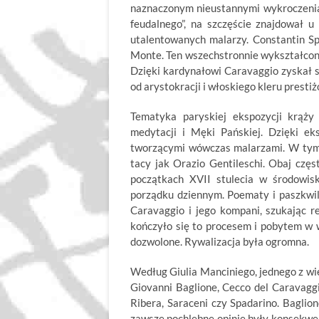
naznaczonym nieustannymi wykroczeni
feudalnego”, na szczęście znajdował u
utalentowanych malarzy. Constantin S
Monte. Ten wszechstronnie wykształcony
Dzięki kardynałowi Caravaggio zyskał 
od arystokracji i włoskiego kleru prest
Tematyka paryskiej ekspozycji krąży
medytacji i Męki Pańskiej. Dzięki e
tworzącymi wówczas malarzami. W tym gr
tacy jak Orazio Gentileschi. Obaj czę
początkach XVII stulecia w środowis
porządku dziennym. Poematy i paszkwil
Caravaggio i jego kompani, szukając r
kończyło się to procesem i pobytem w w
dozwolone. Rywalizacja była ogromna.
Według Giulia Manciniego, jednego z wi
Giovanni Baglione, Cecco del Caravagg
Ribera, Saraceni czy Spadarino. Baglion
zawsze pochlebne opinie były konsekwenc