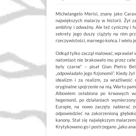
Michelangelo Merisi, znany jako Carav
największych malarzy w historii. Żył 
ambitny i odważny. Ale też cyniczny i 
sekrety jego duszy ciążyły na nim prz
rzeczywistości, marnego końca. I wielu 
Odkąd tylko zaczął malować, wprawiał w 
natomiast nie brakowało mu przez całe ż
były czarne” – pisał Gian Pietro Bel
„odpowiadało jego fizjonomii”. Kiedy żył 
idealizm i za realizm, za wrażliwość 
oryginalne spojrzenie na nią. Warto pamię
Albowiem osłabiona po krwawych wal
hegemonii, po działaniach wymierzony
Europie, na nowo zaczęły nabierać z
odpowiedzieć na zakorzenioną głęboko
kanony. Stał się największym malarzem
Krytykowano go i postrzegano „jako anar