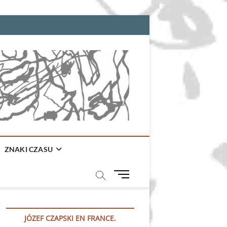
ZNAKI CZASU
M
e
n
u
JÓZEF CZAPSKI EN FRANCE.
B