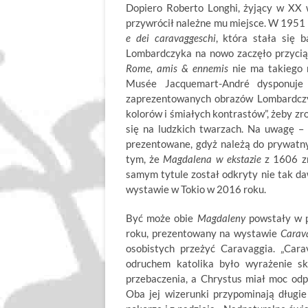
Dopiero Roberto Longhi, żyjący w XX 
przywrócił należne mu miejsce. W 1951
e dei caravaggeschi
, która stała się 
Lombardczyka na nowo zaczęło przyci
Rome, amis & ennemis
nie ma takiego r
Musée Jacquemart-André dysponuje b
zaprezentowanych obrazów Lombardczyk
kolorów i śmiałych kontrastów”, żeby zr
się na ludzkich twarzach. Na uwagę –
prezentowane, gdyż należą do prywatn
tym, że
Magdalena w ekstazie
z 1606 zn
samym tytule został odkryty nie tak d
wystawie w Tokio w 2016 roku.
Być może obie
Magdaleny
powstały w p
roku, prezentowany na wystawie
Carava
osobistych przeżyć Caravaggia. „Cara
odruchem katolika było wyrażenie sk
przebaczenia, a Chrystus miał moc odp
Oba jej wizerunki przypominają długie