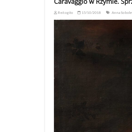
Caravaggio w Rzymie. Spr
Re/cogito
15/10/2018
Anna Sobol