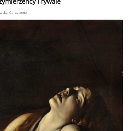
zymierzeńcy i rywale
ewska
Caravaggio