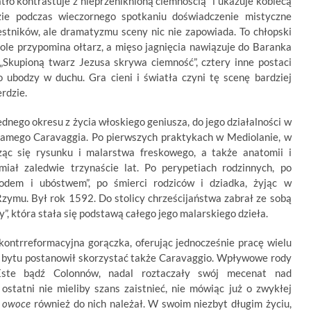
atło kontrastuje z nieprzeniknioną ciemnością” i ukazuje kobiecą
ie podczas wieczornego spotkaniu doświadczenie mistyczne
stników, ale dramatyzmu sceny nic nie zapowiada. To chłopski
stole przypomina ołtarz, a mięso jagnięcia nawiązuje do Baranka
„Skupioną twarz Jezusa skrywa ciemność”, cztery inne postaci
 ubodzy w duchu. Gra cieni i światła czyni tę scenę bardziej
rdzie.
ednego okresu z życia włoskiego geniusza, do jego działalności w
samego Caravaggia. Po pierwszych praktykach w Mediolanie, w
ząc się rysunku i malarstwa freskowego, a także anatomii i
iał zaledwie trzynaście lat. Po perypetiach rodzinnych, po
łodem i ubóstwem”, po śmierci rodziców i dziadka, żyjąc w
Rzymu. Był rok 1592. Do stolicy chrześcijaństwa zabrał ze sobą
y”, która stała się podstawą całego jego malarskiego dzieła.
 kontrreformacyjna gorączka, oferując jednocześnie pracę wielu
ie bytu postanowił skorzystać także Caravaggio. Wpływowe rody
Este bądź Colonnów, nadal roztaczały swój mecenat nad
ostatni nie mieliby szans zaistnieć, nie mówiąc już o zwykłej
o owoce
również do nich należał. W swoim niezbyt długim życiu,