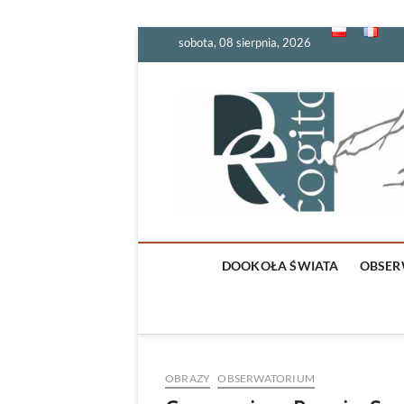
Skip
sobota, 08 sierpnia, 2026
to
content
DOOKOŁA ŚWIATA
OBSER
OBRAZY
OBSERWATORIUM