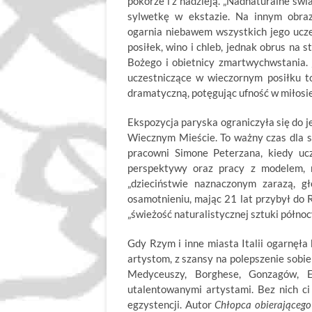
pokorze i z nadzieją. „Nadnaturalne świ
sylwetkę w ekstazie. Na innym obraz
ogarnia niebawem wszystkich jego ucze
posiłek, wino i chleb, jednak obrus na 
Bożego i obietnicy zmartwychwstania. 
uczestniczące w wieczornym posiłku to
dramatyczną, potęgując ufność w miłosie
Ekspozycja paryska ograniczyła się do j
Wiecznym Mieście. To ważny czas dla 
pracowni Simone Peterzana, kiedy uc
perspektywy oraz pracy z modelem, m
„dzieciństwie naznaczonym zarazą, g
osamotnieniu, mając 21 lat przybył do 
„świeżość naturalistycznej sztuki północ
Gdy Rzym i inne miasta Italii ogarnęła
artystom, z szansy na polepszenie sob
Medyceuszy, Borghese, Gonzagów, 
utalentowanymi artystami. Bez nich ci 
egzystencji. Autor
Chłopca obierająceg