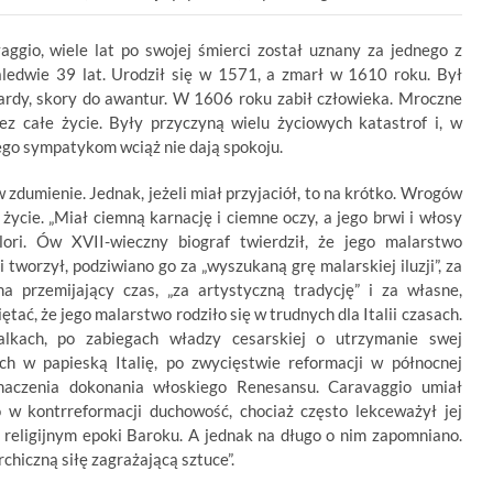
aggio, wiele lat po swojej śmierci został uznany za jednego z
zaledwie 39 lat. Urodził się w 1571, a zmarł w 1610 roku. Był
hardy, skory do awantur. W 1606 roku zabił człowieka. Mroczne
ez całe życie. Były przyczyną wielu życiowych katastrof i, w
jego sympatykom wciąż nie dają spokoju.
zdumienie. Jednak, jeżeli miał przyjaciół, to na krótko. Wrogów
ycie. „Miał ciemną karnację i ciemne oczy, a jego brwi i włosy
lori. Ów XVII-wieczny biograf twierdził, że jego malarstwo
i tworzył, podziwiano go za „wyszukaną grę malarskiej iluzji”, za
na przemijający czas, „za artystyczną tradycję” i za własne,
tać, że jego malarstwo rodziło się w trudnych dla Italii czasach.
kach, po zabiegach władzy cesarskiej o utrzymanie swej
ch w papieską Italię, po zwycięstwie reformacji w północnej
naczenia dokonania włoskiego Renesansu. Caravaggio umiał
 w kontrreformacji duchowość, chociaż często lekceważył jej
 religijnym epoki Baroku. A jednak na długo o nim zapomniano.
chiczną siłę zagrażającą sztuce”.