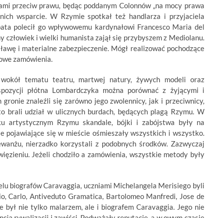
ami przeciw prawu, będąc poddanym Colonnów „na mocy prawa
 nich wsparcie. W Rzymie spotkał też handlarza i przyjaciela
pata polecił go wpływowemu kardynałowi Francesco Maria del
 człowiek i wielki humanista zajął się przybyszem z Mediolanu.
sławę i materialne zabezpieczenie. Mógł realizować pochodzące
iżowe zamówienia.
 wokół tematu teatru, martwej natury, żywych modeli oraz
kspozycji płótna Lombardczyka można porównać z żyjącymi i
onie znaleźli się zarówno jego zwolennicy, jak i przeciwnicy,
sto brali udział w ulicznych burdach, będących plagą Rzymu. W
ku artystycznym Rzymu skandale, bójki i zabójstwa były na
e pojawiające się w mieście ośmieszały wszystkich i wszystko.
ewanżu, nierzadko korzystali z podobnych środków. Zazwyczaj
ięzieniu. Jeżeli chodziło a zamówienia, wszystkie metody były
elu biografów Caravaggia, uczniami Michelangela Merisiego byli
io, Carlo, Antiveduto Gramatica, Bartolomeo Manfredi, Jose de
e był nie tylko malarzem, ale i biografem Caravaggia. Jego nie
ją rywalizacji i zawiści. Podważały reputację, a w owym czasie