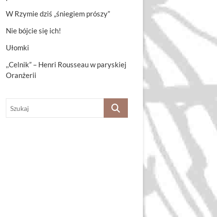
W Rzymie dziś „śniegiem prószy”
Nie bójcie się ich!
Ułomki
,,Celnik” – Henri Rousseau w paryskiej
Oranżerii
Szukaj