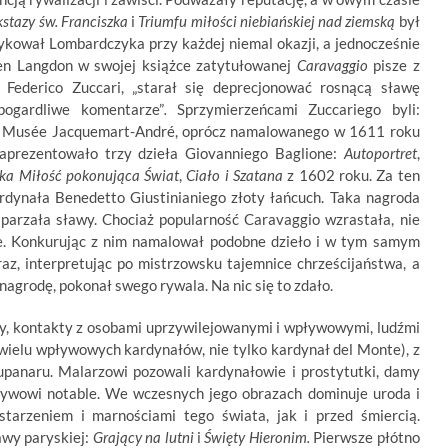
kstazy św. Franciszka
i
Triumfu miłości niebiańskiej nad ziemską
był
kował Lombardczyka przy każdej niemal okazji, a jednocześnie
en Langdon w swojej książce zatytułowanej
Caravaggio
pisze z
 Federico Zuccari, „starał się deprecjonować rosnącą sławę
pogardliwe komentarze”
.
Sprzymierzeńcami Zuccariego byli:
i. Musée Jacquemart-André, oprócz namalowanego w 1611 roku
zaprezentowało trzy dzieła Giovanniego Baglione:
Autoportret
,
ka Miłość pokonująca
Świat
,
Ciało i Szatana
z 1602 roku. Za ten
ardynała Benedetto Giustinianiego złoty łańcuch. Taka nagroda
sparzała sławy. Chociaż popularność Caravaggio wzrastała, nie
ne. Konkurując z nim namalował podobne dzieło i w tym samym
raz, interpretując po mistrzowsku tajemnice chrześcijaństwa, a
agrodę, pokonał swego rywala. Na nic się to zdało.
ny, kontakty z osobami uprzywilejowanymi i wpływowymi, ludźmi
 wielu wpływowych kardynałów, nie tylko kardynał del Monte), z
 lupanaru. Malarzowi pozowali kardynałowie i prostytutki, damy
pływowi notable. We wczesnych jego obrazach dominuje uroda i
starzeniem i marnościami tego świata, jak i przed śmiercią.
wy paryskiej:
Grający na lutni
i
Święty Hieronim.
Pierwsze płótno