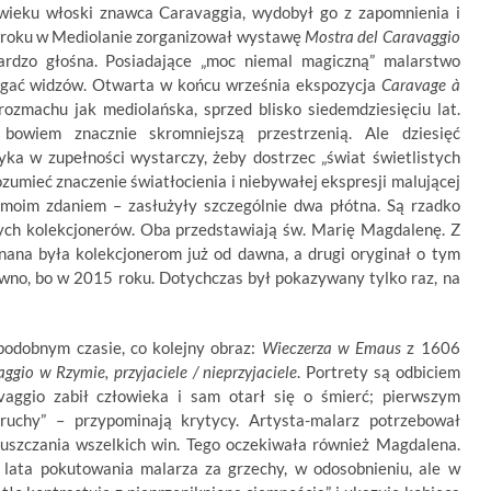
wieku włoski znawca Caravaggia, wydobył go z zapomnienia i
 roku w Mediolanie zorganizował wystawę
Mostra del Caravaggio
bardzo głośna. Posiadające „moc niemal magiczną” malarstwo
ągać widzów. Otwarta w końcu września ekspozycja
Caravage à
ozmachu jak mediolańska, sprzed blisko siedemdziesięciu lat.
owiem znacznie skromniejszą przestrzenią. Ale dziesięć
a w zupełności wystarczy, żeby dostrzec „świat świetlistych
ozumieć znaczenie światłocienia i niebywałej ekspresji malującej
 moim zdaniem – zasłużyły szczególnie dwa płótna. Są rzadko
ych kolekcjonerów. Oba przedstawiają św. Marię Magdalenę. Z
ana była kolekcjonerom już od dawna, a drugi oryginał o tym
awno, bo w 2015 roku. Dotychczas był pokazywany tylko raz, na
odobnym czasie, co kolejny obraz:
Wieczerza w Emaus
z 1606
ggio w Rzymie, przyjaciele / nieprzyjaciele
. Portrety są odbiciem
vaggio zabił człowieka i sam otarł się o śmierć; pierwszym
ruchy” – przypominają krytycy. Artysta-malarz potrzebował
uszczania wszelkich win. Tego oczekiwała również Magdalena.
 lata pokutowania malarza za grzechy, w odosobnieniu, ale w