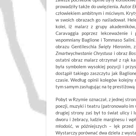
prowadziły także do uwięzienia. Autor
E
człowiekiem ambitnym i mściwym. Kryty
w swoich obrazach go naśladował. Hel
kolei, iż malarz z grupy akademików,
Caravaggia poprzez lekceważenie i 
wspomniany Baglione i Tommaso Salin
obrazu Gentileschia
Święty Hieronim
, 
Zmartwychwstanie Chrystusa
i obraz
Bos
ostatni obraz malarz otrzymał z rąk k
była symbolem wysokiej pozycji i przy
dostąpił takiego zaszczytu jak Baglio
czasie. Według opinii kolegów kolejny 
tym samym zasługując na tę prestiżową n
Pobyt w Rzymie oznaczał, z jednej stro
poezji, muzyki i teatru (patronowało im
drugiej strony zaś był to świat ulicy i
dworu i żebracy, ludzie marginesu i w
młodość, w późniejszych – lęk przed 
Wystarczy porównać dwa dzieła z wysta