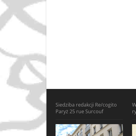
Siedziba redakcji Re/cogito
W
Paryż 25 rue Surcouf
r