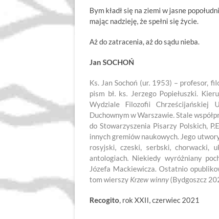
Bym kładł się na ziemi w jasne popołudni
mając nadzieję, że spełni się życie.
Aż do zatracenia, aż do sądu nieba.
Jan SOCHOŃ
Ks. Jan Sochoń (ur. 1953) – profesor, fil
pism bł. ks. Jerzego Popiełuszki. Kieru
Wydziale Filozofii Chrześcijański
Duchownym w Warszawie. Stale współpra
do Stowarzyszenia Pisarzy Polskich, P
innych gremiów naukowych. Jego utwory p
rosyjski, czeski, serbski, chorwacki,
antologiach. Niekiedy wyróżniany po
Józefa Mackiewicza. Ostatnio opublik
tom wierszy
Krzew winny
(Bydgoszcz 202
Recogito
, rok XXII, czerwiec 2021