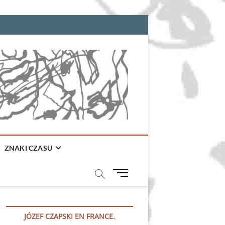
ZNAKI CZASU
M
e
n
u
JÓZEF CZAPSKI EN FRANCE.
B