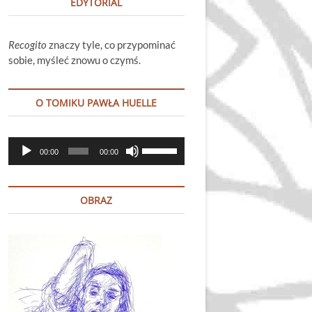
EDYTORIAL
Recogito
znaczy tyle, co przypominać
sobie, myśleć znowu o czymś.
O TOMIKU PAWŁA HUELLE
Odtwarzacz
Używaj
00:00
00:00
plików
strzałek
dźwiękowych
do
góry
OBRAZ
oraz
do
dołu
aby
zwiększyć
lub
zmniejszyć