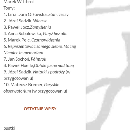
Marek Wittbrot
Tomy:
1. Líria Dora Orłowska,
Stan rzeczy
2. Józef Sadzik,
Wiersze
3. Paweł Jocz,
Zamyślenia
4. Anna Sobolewska,
Paryż bez ulic
5. Marek Pelc,
Czarnowidzenia
6.
Reprezentować samego siebie. Maciej
Niemiec in memoriam
7. Jan Sochoń,
Półmrok
8. Paweł Huelle,
Obłoki jasne nad tobą
9. Józef Sadzik,
Notatki z podróży
(w
przygotowaniu)
10. Mateusz Bremer,
Paryskie
obserwatorium
(w przygotowaniu)
OSTATNIE WPISY
pustki