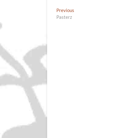
Nawigacja
Previous
Previous
post:
Pasterz
wpisu