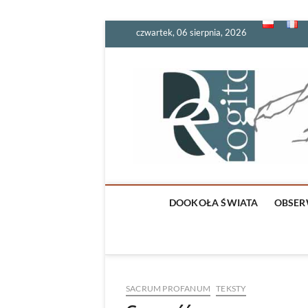
Skip
czwartek, 06 sierpnia, 2026
to
content
DOOKOŁA ŚWIATA
OBSER
SACRUM PROFANUM
TEKSTY