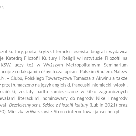
e,
ozof kultury, poeta, krytyk literacki i eseista; biograf i wydawca
je Katedrą Filozofii Kultury i Religii w Instytucie Filozofii na
ej UKSW, uczy też w Wyższym Metropolitalnym Seminarium
cuje z redakcjami różnych czasopism i Polskim Radiem. Należy
.E.N. – Clubu, Polskiego Towarzystwa Tomasza z Akwinu a także
rzetłumaczono na język angielski, francuski, niemiecki, włoski,
 ukraiński; zostały nadto zamieszczone w kilku zagranicznych
chwałami literackimi, nominowany do nagrody Nike i nagrody
ował:
Bezcielesny sens. Szkice z filozofii kultury
(Lublin 2021) oraz
0). Mieszka w Warszawie. Strona internetowa: jansochon.pl