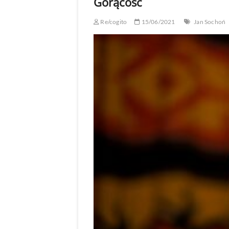
Gorącość
Re/cogito
15/06/2021
Jan Sochoń