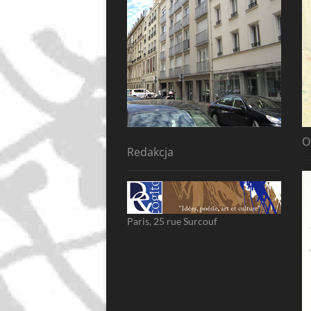
O
Redakcja
Paris, 25 rue Surcouf