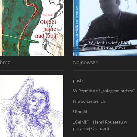
braz
Najnowsze
pustki
W Rzymie dziś „śniegiem prószy”
Nie bójcie się ich!
Ułomki
,,Celnik” – Henri Rousseau w
paryskiej Oranżerii