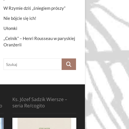
W Rzymie dziś „śniegiem prószy”
Nie bójcie się ich!
Ułomki
,,Celnik” – Henri Rousseau w paryskiej
Oranżerii
Szukaj
Ks. Józef Sadzik Wiersze –
to
seria Re/cogito