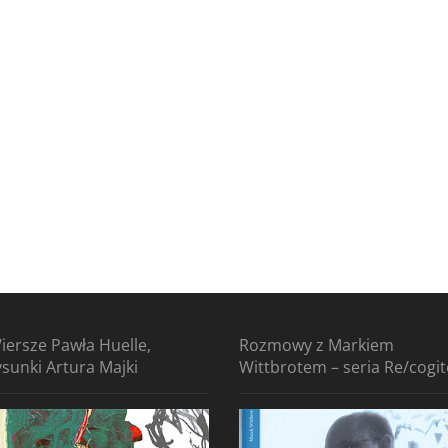
iersze Pawła Huelle,
Rozmowy z Markiem
ysunki Artura Majki
Wittbrotem – seria Re/cogi