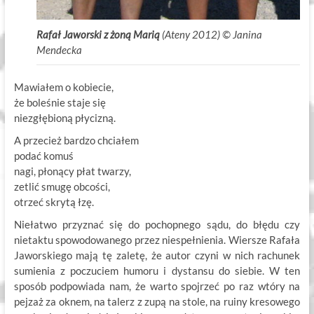
Rafał Jaworski z żoną Marią
(Ateny 2012) ©
.
Janina
Mendecka
Mawiałem o kobiecie,
że boleśnie staje się
niezgłębioną płycizną.
A przecież bardzo chciałem
podać komuś
nagi, płonący płat twarzy,
zetlić smugę obcości,
otrzeć skrytą łzę.
Niełatwo przyznać się do pochopnego sądu, do błędu czy
nietaktu spowodowanego przez niespełnienia. Wiersze Rafała
Jaworskiego mają tę zaletę, że autor czyni w nich rachunek
sumienia z poczuciem humoru i dystansu do siebie. W ten
sposób podpowiada nam, że warto spojrzeć po raz wtóry na
pejzaż za oknem, na talerz z zupą na stole, na ruiny kresowego