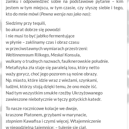
zamku i odpowiedzieć sobie na podstawowe pytanie – kim
jestem w tym miejscu, w tym czasie, czy słyszę siebie i tego,
kto do mnie mówi (
Pewna wersja nas jako nas
):
Siedzimy przy tequili,
bo akurat dobrze się powodzi
i nie musi to być jabłko fermentujące
w płynie – zaklinamy czas i obraz czasu
w przeciwstawnych wymiarach przestrzeni:
Weltinnenraum
Rilkego,
Meskal
Konsula,
wulkany o trudnych nazwach, faulknerowskie południe.
Metafizyka zła staje się paralelą losu, który netto
waży gorycz, choć jego pozorem są nośne obrazy.
Np. miasto, które idzie wraz z wieżami, szynkami,
ludźmi, którzy stoją dzięki temu, że ono może iść.
Nad tym wszystkim smukłe rzeźby Ukrzyżowanego
zawieszone niebotycznie w tęczy gotyckich katedr.
To nasze rocznicowe kolacje we dwoje,
kraszone Platonem, grzybami w marynacie,
stopniem
Kawafisa i czymś więcej. Wtajemniczenie
w niepodzielną tajemnicę: – tulenie się ciał.