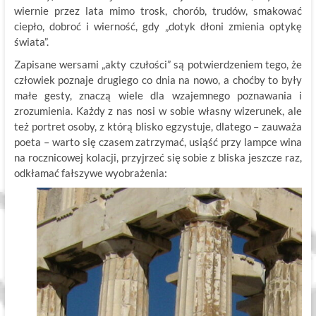
wiernie przez lata mimo trosk, chorób, trudów, smakować
ciepło, dobroć i wierność, gdy „dotyk dłoni zmienia optykę
świata”.
Zapisane wersami „akty czułości” są potwierdzeniem tego, że
człowiek poznaje drugiego co dnia na nowo, a choćby to były
małe gesty, znaczą wiele dla wzajemnego poznawania i
zrozumienia. Każdy z nas nosi w sobie własny wizerunek, ale
też portret osoby, z którą blisko egzystuje, dlatego – zauważa
poeta – warto się czasem zatrzymać, usiąść przy lampce wina
na rocznicowej kolacji, przyjrzeć się sobie z bliska jeszcze raz,
odkłamać fałszywe wyobrażenia: