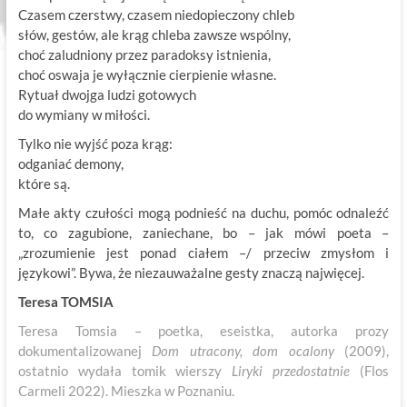
Czasem czerstwy, czasem niedopieczony chleb
słów, gestów, ale krąg chleba zawsze wspólny,
choć zaludniony przez paradoksy istnienia,
choć oswaja je wyłącznie cierpienie własne.
Rytuał dwojga ludzi gotowych
do wymiany w miłości.
Tylko nie wyjść poza krąg:
odganiać demony,
które są.
Małe akty czułości mogą podnieść na duchu, pomóc odnaleźć
to, co zagubione, zaniechane, bo – jak mówi poeta –
„zrozumienie jest ponad ciałem –/ przeciw zmysłom i
językowi”. Bywa, że niezauważalne gesty znaczą najwięcej.
Teresa TOMSIA
Teresa Tomsia – poetka, eseistka, autorka prozy
dokumentalizowanej
Dom utracony, dom ocalony
(2009),
ostatnio wydała tomik wierszy
Liryki przedostatnie
(Flos
Carmeli 2022). Mieszka w Poznaniu.