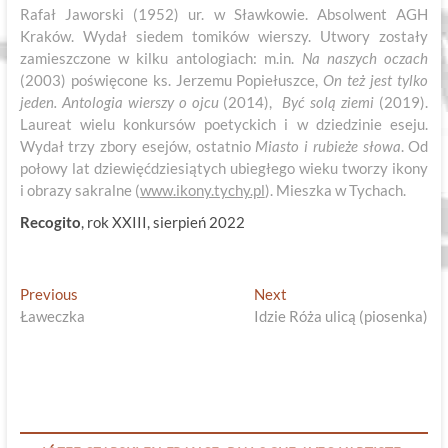
Rafał Jaworski (1952) ur. w Sławkowie. Absolwent AGH
Kraków. Wydał siedem tomików wierszy. Utwory zostały
zamieszczone w kilku antologiach: m.in.
Na naszych oczach
(2003) poświęcone ks. Jerzemu Popiełuszce,
On też jest tylko
jeden. Antologia wierszy o ojcu
(2014),
Być solą ziemi
(2019).
Laureat wielu konkursów poetyckich i w dziedzinie eseju.
Wydał trzy zbory esejów, ostatnio
Miasto i rubieże słowa
. Od
połowy lat dziewięćdziesiątych ubiegłego wieku tworzy ikony
i obrazy sakralne (
www.ikony.tychy.pl
). Mieszka w Tychach.
Recogito
, rok XXIII, sierpień 2022
Nawigacja
Previous
Next
Previous
Next
post:
post:
Ławeczka
Idzie Róża ulicą (piosenka)
wpisu