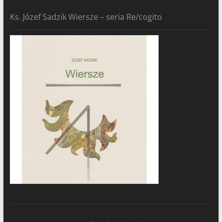
Ks. Józef Sadzik Wiersze – seria Re/cogito