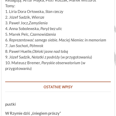
Tomy:
1. Líria Dora Orłowska,
Stan rzeczy
2. Józef Sadzik,
Wiersze
3. Paweł Jocz,
Zamyślenia
4. Anna Sobolewska,
Paryż bez ulic
5. Marek Pelc,
Czarnowidzenia
6.
Reprezentować samego siebie. Maciej Niemiec in memoriam
7. Jan Sochoń,
Półmrok
8. Paweł Huelle,
Obłoki jasne nad tobą
9. Józef Sadzik,
Notatki z podróży
(w przygotowaniu)
10. Mateusz Bremer,
Paryskie obserwatorium
(w
przygotowaniu)
OSTATNIE WPISY
pustki
W Rzymie dziś „śniegiem prószy”