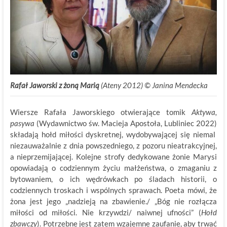
Rafał Jaworski z żoną Marią
(Ateny 2012) © Janina Mendecka
Wiersze Rafała Jaworskiego otwierające tomik
Aktywa,
pasywa
(Wydawnictwo św. Macieja Apostoła, Lubliniec 2022)
składają hołd miłości dyskretnej, wydobywającej się niemal
niezauważalnie z dnia powszedniego, z pozoru nieatrakcyjnej,
a nieprzemijającej. Kolejne strofy dedykowane żonie Marysi
opowiadają o codziennym życiu małżeństwa, o zmaganiu z
bytowaniem, o ich wędrówkach po śladach historii, o
codziennych troskach i wspólnych sprawach. Poeta mówi, że
żona jest jego „nadzieją na zbawienie./ „Bóg nie rozłącza
miłości od miłości. Nie krzywdzi/ naiwnej ufności” (
Hołd
zbawczy
). Potrzebne jest zatem wzajemne zaufanie, aby trwać