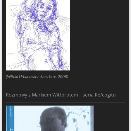
(Witold Urbanowicz, Sans titre, 2008)
Rozmowy z Markiem Wittbrotem – seria Re/cogito