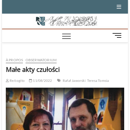
Skip
to
content
M
e
n
u
À PROPOS
OBSERWATORIUM
B
u
Małe akty czułości
t
t
Re/cogito
11/08/2022
Rafał Jaworski
Teresa Tomsia
o
n