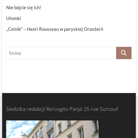
Nie bójcie się ich!
Ułomki
,,Celnik” – Henri Rousseau w paryskiej Oranżerii
Szukaj
Siedziba redakcji Re/cogito Paryż 25 rue Surcouf