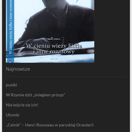
Najnowsze
pustki
W Rzymie dziś „śniegiem prószy”
Nie bójcie się ich!
Ułomki
,,Celnik” – Henri Rousseau w paryskiej Oranżerii