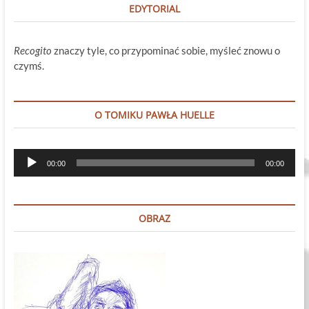
EDYTORIAL
Recogito
znaczy tyle, co przypominać sobie, myśleć znowu o
czymś.
O TOMIKU PAWŁA HUELLE
Odtwarzacz
00:00
00:00
plików
dźwiękowych
OBRAZ