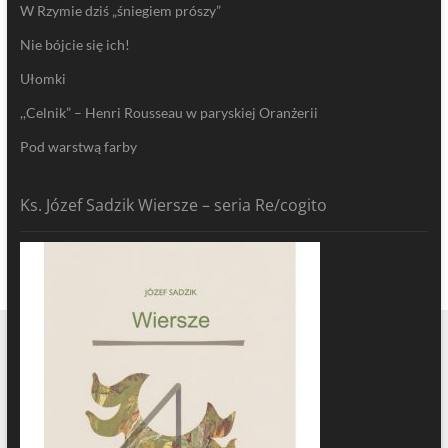
W Rzymie dziś „śniegiem prószy”
Nie bójcie się ich!
Ułomki
,,Celnik” – Henri Rousseau w paryskiej Oranżerii
Pod warstwą farby
Ks. Józef Sadzik Wiersze – seria Re/cogito