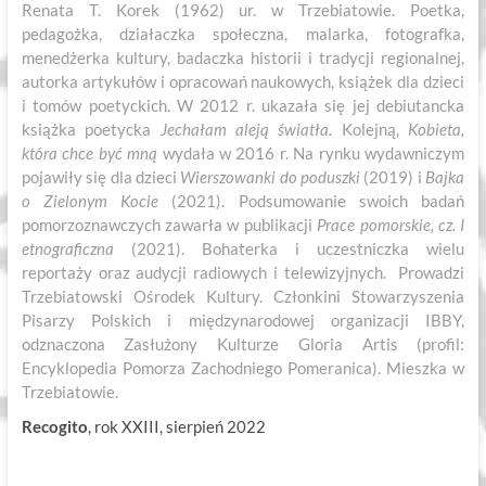
Renata T. Korek (1962) ur. w Trzebiatowie. Poetka,
pedagożka, działaczka społeczna, malarka, fotografka,
menedżerka kultury, badaczka historii i tradycji regionalnej,
autorka artykułów i opracowań naukowych, książek dla dzieci
i tomów poetyckich. W 2012 r. ukazała się jej debiutancka
książka poetycka
Jechałam aleją światła
. Kolejną,
Kobieta,
która chce być mną
wydała w 2016 r. Na rynku wydawniczym
pojawiły się dla dzieci
Wierszowanki do
poduszki
(2019) i
Bajka
o Zielonym Kocie
(2021). Podsumowanie swoich badań
pomorzoznawczych zawarła w publikacji
Prace
pomorskie, cz. I
etnograficzna
(2021). Bohaterka i uczestniczka wielu
reportaży oraz audycji radiowych i telewizyjnych. Prowadzi
Trzebiatowski Ośrodek Kultury. Członkini Stowarzyszenia
Pisarzy Polskich i międzynarodowej organizacji IBBY,
odznaczona Zasłużony Kulturze Gloria Artis (profil:
Encyklopedia Pomorza Zachodniego Pomeranica). Mieszka w
Trzebiatowie.
Recogito
, rok XXIII, sierpień 2022