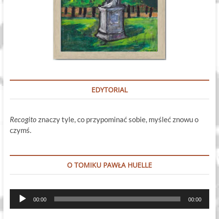
EDYTORIAL
Recogito
znaczy tyle, co przypominać sobie, myśleć znowu o
czymś.
O TOMIKU PAWŁA HUELLE
Odtwarzacz
00:00
00:00
plików
dźwiękowych