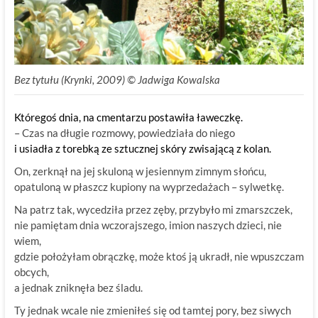
Bez tytułu (Krynki, 2009) © Jadwiga Kowalska
Któregoś dnia, na cmentarzu postawiła ławeczkę.
– Czas na długie rozmowy, powiedziała do niego
i usiadła z torebką ze sztucznej skóry zwisającą z kolan.
On, zerknął na jej skuloną w jesiennym zimnym słońcu,
opatuloną w płaszcz kupiony na wyprzedażach – sylwetkę.
Na patrz tak, wycedziła przez zęby, przybyło mi zmarszczek,
nie pamiętam dnia wczorajszego, imion naszych dzieci, nie
wiem,
gdzie położyłam obrączkę, może ktoś ją ukradł, nie wpuszczam
obcych,
a jednak zniknęła bez śladu.
Ty jednak wcale nie zmieniłeś się od tamtej pory, bez siwych