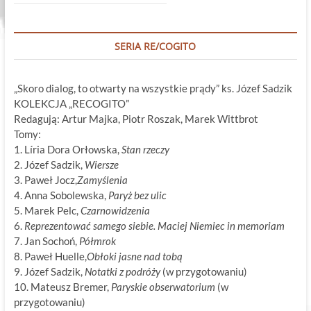
SERIA RE/COGITO
„Skoro dialog, to otwarty na wszystkie prądy” ks. Józef Sadzik
KOLEKCJA „RECOGITO”
Redagują: Artur Majka, Piotr Roszak, Marek Wittbrot
Tomy:
1. Líria Dora Orłowska,
Stan rzeczy
2. Józef Sadzik,
Wiersze
3. Paweł Jocz,
Zamyślenia
4. Anna Sobolewska,
Paryż bez ulic
5. Marek Pelc,
Czarnowidzenia
6.
Reprezentować samego siebie. Maciej Niemiec in memoriam
7. Jan Sochoń,
Półmrok
8. Paweł Huelle,
Obłoki jasne nad tobą
9. Józef Sadzik,
Notatki z podróży
(w przygotowaniu)
10. Mateusz Bremer,
Paryskie obserwatorium
(w
przygotowaniu)