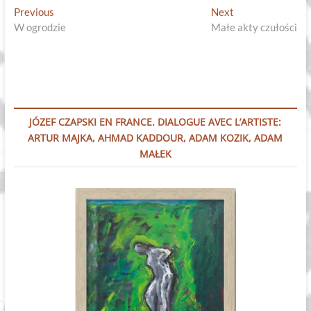
Nawigacja
Previous
Next
Previous
Next
post:
post:
W ogrodzie
Małe akty czułości
wpisu
JÓZEF CZAPSKI EN FRANCE. DIALOGUE AVEC L’ARTISTE:
ARTUR MAJKA, AHMAD KADDOUR, ADAM KOZIK, ADAM
MAŁEK