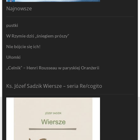
Najnowsze
pustki
W Rzymie dziś „śniegiem prószy”
Nie bójcie się ich!
Ułomki
,,Celnik” – Henri Rousseau w paryskiej Oranżerii
Ks. Józef Sadzik Wiersze – seria Re/cogito