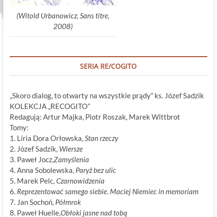
(Witold Urbanowicz, Sans titre,
2008)
SERIA RE/COGITO
„Skoro dialog, to otwarty na wszystkie prądy” ks. Józef Sadzik
KOLEKCJA „RECOGITO”
Redagują: Artur Majka, Piotr Roszak, Marek Wittbrot
Tomy:
1. Líria Dora Orłowska,
Stan rzeczy
2. Józef Sadzik,
Wiersze
3. Paweł Jocz,
Zamyślenia
4. Anna Sobolewska,
Paryż bez ulic
5. Marek Pelc,
Czarnowidzenia
6.
Reprezentować samego siebie. Maciej Niemiec in memoriam
7. Jan Sochoń,
Półmrok
8. Paweł Huelle,
Obłoki jasne nad tobą