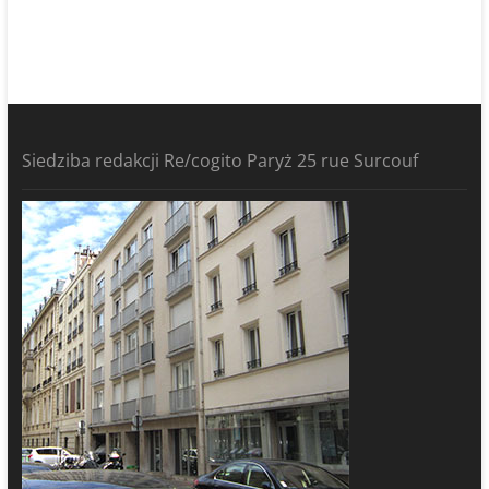
Siedziba redakcji Re/cogito Paryż 25 rue Surcouf