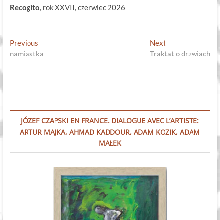
Recogito
, rok XXVII, czerwiec 2026
Nawigacja
Previous
Next
Previous
Next
post:
post:
namiastka
Traktat o drzwiach
wpisu
JÓZEF CZAPSKI EN FRANCE. DIALOGUE AVEC L’ARTISTE:
ARTUR MAJKA, AHMAD KADDOUR, ADAM KOZIK, ADAM
MAŁEK