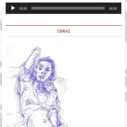
Odtwarzacz
00:00
00:00
plików
dźwiękowych
OBRAZ