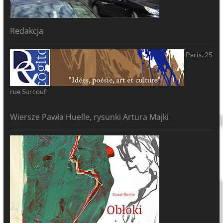
Redakcja
Paris, 25
rue Surcouf
Wiersze Pawła Huelle, rysunki Artura Majki