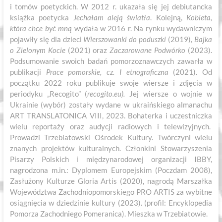
i tomów poetyckich. W 2012 r. ukazała się jej debiutancka
książka poetycka
Jechałam aleją światła
. Kolejną,
Kobieta,
która chce być mną
wydała w 2016 r. Na rynku wydawniczym
pojawiły się dla dzieci
Wierszowanki do
poduszki
(2019),
Bajka
o Zielonym Kocie
(2021) oraz
Zaczarowane Podwórko
(2023).
Podsumowanie swoich badań pomorzoznawczych zawarła w
publikacji
Prace pomorskie, cz. I etnograficzna
(2021). Od
początku 2022 roku publikuje swoje wiersze i zdjęcia w
periodyku „Recogito” (
recogito.eu).
Jej wiersze o wojnie w
Ukrainie (wybór) zostały wydane w ukraińskiego almanachu
ART TRANSLATONICA VIII, 2023. Bohaterka i uczestniczka
wielu reportaży oraz audycji radiowych i telewizyjnych.
Prowadzi Trzebiatowski Ośrodek Kultury. Twórczyni wielu
znanych projektów kulturalnych. Członkini Stowarzyszenia
Pisarzy Polskich i międzynarodowej organizacji IBBY,
nagrodzona m.in.: Dyplomem Europejskim (Poczdam 2008),
Zasłużony Kulturze Gloria Artis (2020), nagrodą Marszałka
Województwa Zachodniopomorskiego PRO ARTIS za wybitne
osiągnięcia w dziedzinie kultury (2023). (profil: Encyklopedia
Pomorza Zachodniego Pomeranica). Mieszka w Trzebiatowie.