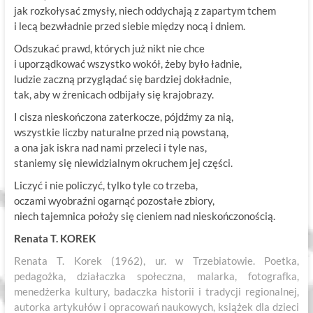
jak rozkołysać zmysły, niech oddychają z zapartym tchem
i lecą bezwładnie przed siebie między nocą i dniem.
Odszukać prawd, których już nikt nie chce
i uporządkować wszystko wokół, żeby było ładnie,
ludzie zaczną przyglądać się bardziej dokładnie,
tak, aby w źrenicach odbijały się krajobrazy.
I cisza nieskończona zaterkocze, pójdźmy za nią,
wszystkie liczby naturalne przed nią powstaną,
a ona jak iskra nad nami przeleci i tyle nas,
staniemy się niewidzialnym okruchem jej części.
Liczyć i nie policzyć, tylko tyle co trzeba,
oczami wyobraźni ogarnąć pozostałe zbiory,
niech tajemnica położy się cieniem nad nieskończonością.
Renata T. KOREK
Renata T. Korek (1962), ur. w Trzebiatowie. Poetka,
pedagożka, działaczka społeczna, malarka, fotografka,
menedżerka kultury, badaczka historii i tradycji regionalnej,
autorka artykułów i opracowań naukowych, książek dla dzieci