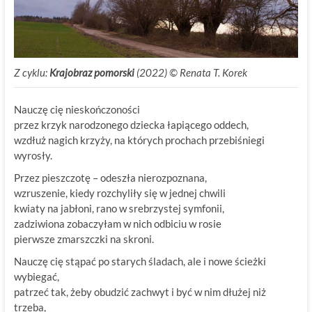
Z cyklu:
Krajobraz pomorski
(2022) © Renata T. Korek
Nauczę cię nieskończoności
przez krzyk narodzonego dziecka łapiącego oddech,
wzdłuż nagich krzyży, na których prochach przebiśniegi
wyrosły.
Przez pieszczotę – odeszła nierozpoznana,
wzruszenie, kiedy rozchyliły się w jednej chwili
kwiaty na jabłoni, rano w srebrzystej symfonii,
zadziwiona zobaczyłam w nich odbiciu w rosie
pierwsze zmarszczki na skroni.
Nauczę cię stąpać po starych śladach, ale i nowe ścieżki
wybiegać,
patrzeć tak, żeby obudzić zachwyt i być w nim dłużej niż
trzeba,