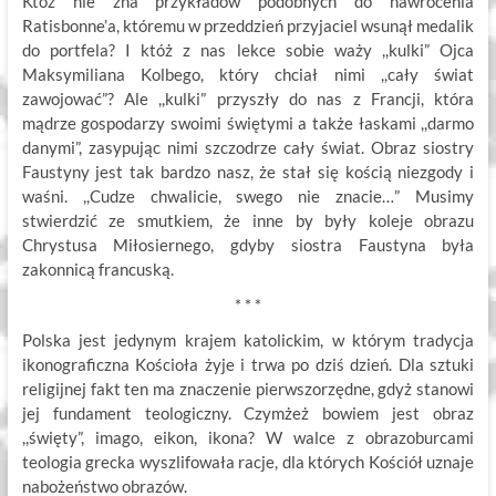
Któż nie zna przykładów podobnych do nawrócenia
Ratisbonne’a, któremu w przeddzień przyjaciel wsunął medalik
do portfela? I któż z nas lekce sobie waży ,,kulki” Ojca
Maksymiliana Kolbego, który chciał nimi ,,cały świat
zawojować”? Ale ,,kulki” przyszły do nas z Francji, która
mądrze gospodarzy swoimi świętymi a także łaskami ,,darmo
danymi”, zasypując nimi szczodrze cały świat. Obraz siostry
Faustyny jest tak bardzo nasz, że stał się kością niezgody i
waśni. ,,Cudze chwalicie, swego nie znacie…” Musimy
stwierdzić ze smutkiem, że inne by były koleje obrazu
Chrystusa Miłosiernego, gdyby siostra Faustyna była
zakonnicą francuską.
* * *
Polska jest jedynym krajem katolickim, w którym tradycja
ikonograficzna Kościoła żyje i trwa po dziś dzień. Dla sztuki
religijnej fakt ten ma znaczenie pierwszorzędne, gdyż stanowi
jej fundament teologiczny. Czymżeż bowiem jest obraz
,,święty”, imago, eikon, ikona? W walce z obrazoburcami
teologia grecka wyszlifowała racje, dla których Kościół uznaje
nabożeństwo obrazów.