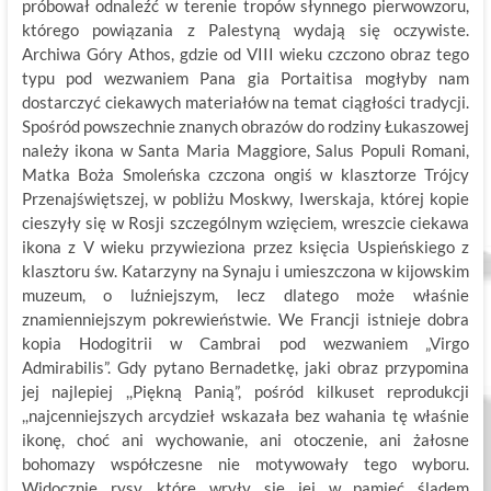
próbował odnaleźć w terenie tropów słynnego pierwowzoru,
którego powiązania z Palestyną wydają się oczywiste.
Archiwa Góry Athos, gdzie od VIII wieku czczono obraz tego
typu pod wezwaniem Pana gia Portaitisa mogłyby nam
dostarczyć ciekawych materiałów na temat ciągłości tradycji.
Spośród powszechnie znanych obrazów do rodziny Łukaszowej
należy ikona w Santa Maria Maggiore, Salus Populi Romani,
Matka Boża Smoleńska czczona ongiś w klasztorze Trójcy
Przenajświętszej, w pobliżu Moskwy, Iwerskaja, której kopie
cieszyły się w Rosji szczególnym wzięciem, wreszcie ciekawa
ikona z V wieku przywieziona przez księcia Uspieńskiego z
klasztoru św. Katarzyny na Synaju i umieszczona w kijowskim
muzeum, o luźniejszym, lecz dlatego może właśnie
znamienniejszym pokrewieństwie. We Francji istnieje dobra
kopia Hodogitrii w Cambrai pod wezwaniem „Virgo
Admirabilis”. Gdy pytano Bernadetkę, jaki obraz przypomina
jej najlepiej ,,Piękną Panią”, pośród kilkuset reprodukcji
,,najcenniejszych arcydzieł wskazała bez wahania tę właśnie
ikonę, choć ani wychowanie, ani otoczenie, ani żałosne
bohomazy współczesne nie motywowały tego wyboru.
Widocznie rysy, które wryły się jej w pamięć śladem