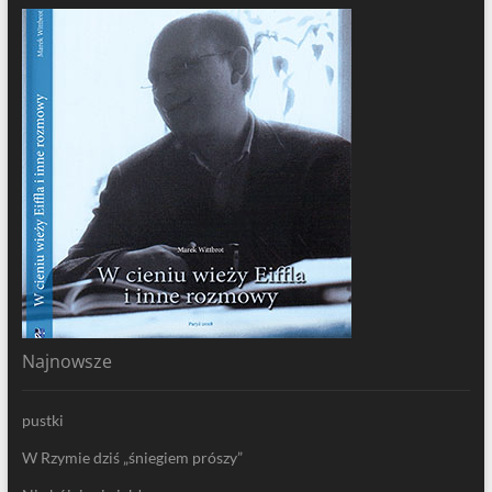
Najnowsze
pustki
W Rzymie dziś „śniegiem prószy”