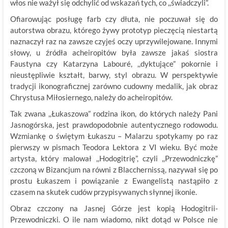
włos nie ważył się odchylić od wskazań tych, co ,,świadczyli”.
Ofiarowując posługę farb czy dłuta, nie poczuwał się do
autorstwa obrazu, którego żywy prototyp pieczęcią niestartą
naznaczył raz na zawsze czyjeś oczy uprzywilejowane. Innymi
słowy, u źródła acheiropitów była zawsze jakaś siostra
Faustyna czy Katarzyna Labouré, ,,dyktujące” pokornie i
nieustępliwie kształt, barwy, styl obrazu. W perspektywie
tradycji ikonograficznej zarówno cudowny medalik, jak obraz
Chrystusa Miłosiernego, należy do acheiropitów.
Tak zwana ,,Łukaszowa” rodzina ikon, do których należy Pani
Jasnogórska, jest prawdopodobnie autentycznego rodowodu.
Wzmiankę o świętym Łukaszu – Malarzu spotykamy po raz
pierwszy w pismach Teodora Lektora z VI wieku. Być może
artysta, który malował ,,Hodogitrię”, czyli ,,Przewodniczkę”
czczoną w Bizancjum na równi z Blacchernissą, nazywał się po
prostu Łukaszem i powiązanie z Ewangelistą nastąpiło z
czasem na skutek cudów przypisywanych słynnej ikonie.
Obraz czczony na Jasnej Górze jest kopią Hodogitrii-
Przewodniczki. O ile nam wiadomo, nikt dotąd w Polsce nie