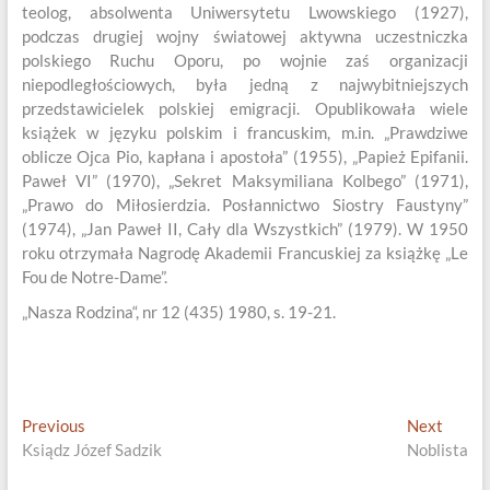
teolog, absolwenta Uniwersytetu Lwowskiego (1927),
podczas drugiej wojny światowej aktywna uczestniczka
polskiego Ruchu Oporu, po wojnie zaś organizacji
niepodległościowych, była jedną z najwybitniejszych
przedstawicielek polskiej emigracji. Opublikowała wiele
książek w języku polskim i francuskim, m.in. „Prawdziwe
oblicze Ojca Pio, kapłana i apostoła” (1955), „Papież Epifanii.
Paweł VI” (1970), „Sekret Maksymiliana Kolbego” (1971),
„Prawo do Miłosierdzia. Posłannictwo Siostry Faustyny”
(1974), „Jan Paweł II, Cały dla Wszystkich” (1979). W 1950
roku otrzymała Nagrodę Akademii Francuskiej za książkę „Le
Fou de Notre-Dame”.
„Nasza Rodzina“, nr 12 (435) 1980, s. 19-21.
Nawigacja
Previous
Next
Previous
Next
post:
post:
Ksiądz Józef Sadzik
Noblista
wpisu