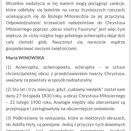
Wszelkie nadużycia w tej materii mogą pociągnąć sankcje,
które odbiłyby się boleśnie na coraz liczniejszych rzeszach,
uciekających się do Bożego Miłosierdzia za jej przyczyną.
Odpowiedzialność krzewicieli nabożeństwa do Chrystusa
Miłosiernego poprzez ,,obraz siostry Faustyny” jest więc tym
większa, że cichy rozgłos tego polskiego acheiropitu objął dziś
cały ziemski glob. Nauczmyż się nareszcie mądrze
gospodarować naszymi świętościami.
Maria WINOWSKA
(1) Acheiropita, acheiropoieta, achiropita – w sztuce
chrześcijańskiej obraz z przedstawieniem twarzy Chrystusa,
uważany za powstały w sposób nadnaturalny.
(2) Sto lat i trzy miesiące, gdyż ,,cudowny medalik” został nam
dany 27 listopada 1830 roku, a obraz Chrystusa Miłosiernego
– 22 lutego 1930 roku. Analogie między obu zdarzeniami są
przejmujące i zasługiwałyby na obszerniejsze omówienie.
(3) Podkreślamy te wskazania, które w niektórych obrazach,
nb. Adolfa Hyły, są pomijane. Jedną z przyczyn tych dowolnych
interpretacji jest niewątpliwie zapomnienie tradycji