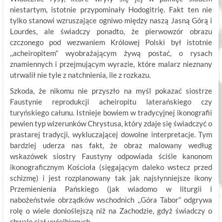
niestartym, istotnie przypominały Hodogitrię. Fakt ten nie
tylko stanowi wzruszające ogniwo między naszą Jasną Górą i
Lourdes, ale świadczy ponadto, że pierwowzór obrazu
czczonego pod wezwaniem Królowej Polski był istotnie
,,acheiropitem” wyobrażającym żywą postać, o rysach
znamiennych i przejmującym wyrazie, które malarz nieznany
utrwalił nie tyle z natchnienia, ile z rozkazu.
Szkoda, że nikomu nie przyszło na myśl pokazać siostrze
Faustynie reprodukcji acheiropitu laterańskiego czy
turyńskiego całunu. Istnieje bowiem w tradycyjnej ikonografii
pewien typ wizerunków Chrystusa, który zdaje się świadczyć o
prastarej tradycji, wykluczającej dowolne interpretacje. Tym
bardziej uderza nas fakt, że obraz malowany według
wskazówek siostry Faustyny odpowiada ściśle kanonom
ikonograficznym Kościoła (sięgającym daleko wstecz przed
schizmę) i jest rozplanowany tak jak najsłynniejsze ikony
Przemienienia Pańskiego (jak wiadomo w liturgii i
nabożeństwie obrządków wschodnich ,,Góra Tabor” odgrywa
rolę o wiele donioślejszą niż na Zachodzie, gdyż świadczy o
chwale ciał uwielbionych.