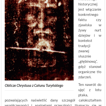
historycznej
jest włączanie
konkretnego
faktu czy
zjawiska w
żywy nurt
dziejów i w
kontekst
tradycji
zwanej
słusznie
,,głębinową”,
gdyż stanowi
organiczne tło
zdarzeń.
Ten nawrót do
Oblicze Chrystusa z Całunu Turyńskiego
ujęć z lotu
ptaka,
pozwalających naświetlić dany szczegół całokształtem
współczesności i analogiami przeszłości, tłumaczy się w