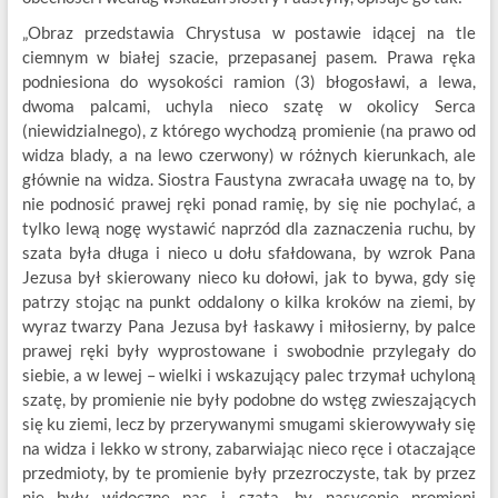
„Obraz przedstawia Chrystusa w postawie idącej na tle
ciemnym w białej szacie, przepasanej pasem. Prawa ręka
podniesiona do wysokości ramion (3) błogosławi, a lewa,
dwoma palcami, uchyla nieco szatę w okolicy Serca
(niewidzialnego), z którego wychodzą promienie (na prawo od
widza blady, a na lewo czerwony) w różnych kierunkach, ale
głównie na widza. Siostra Faustyna zwracała uwagę na to, by
nie podnosić prawej ręki ponad ramię, by się nie pochylać, a
tylko lewą nogę wystawić naprzód dla zaznaczenia ruchu, by
szata była długa i nieco u dołu sfałdowana, by wzrok Pana
Jezusa był skierowany nieco ku dołowi, jak to bywa, gdy się
patrzy stojąc na punkt oddalony o kilka kroków na ziemi, by
wyraz twarzy Pana Jezusa był łaskawy i miłosierny, by palce
prawej ręki były wyprostowane i swobodnie przylegały do
siebie, a w lewej – wielki i wskazujący palec trzymał uchyloną
szatę, by promienie nie były podobne do wstęg zwieszających
się ku ziemi, lecz by przerywanymi smugami skierowywały się
na widza i lekko w strony, zabarwiając nieco ręce i otaczające
przedmioty, by te promienie były przezroczyste, tak by przez
nie były widoczne pas i szata, by nasycenie promieni