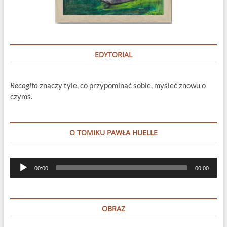
EDYTORIAL
Recogito
znaczy tyle, co przypominać sobie, myśleć znowu o
czymś.
O TOMIKU PAWŁA HUELLE
Odtwarzacz
00:00
00:00
plików
dźwiękowych
OBRAZ