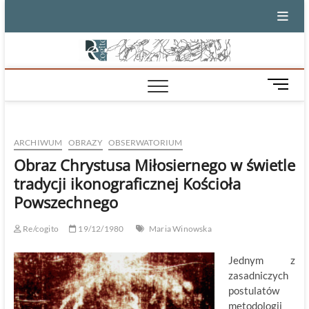
Skip
to
content
M
e
n
u
ARCHIWUM
OBRAZY
OBSERWATORIUM
B
u
Obraz Chrystusa Miłosiernego w świetle
t
tradycji ikonograficznej Kościoła
t
Powszechnego
o
n
Re/cogito
19/12/1980
Maria Winowska
Jednym z
zasadniczych
postulatów
metodologii