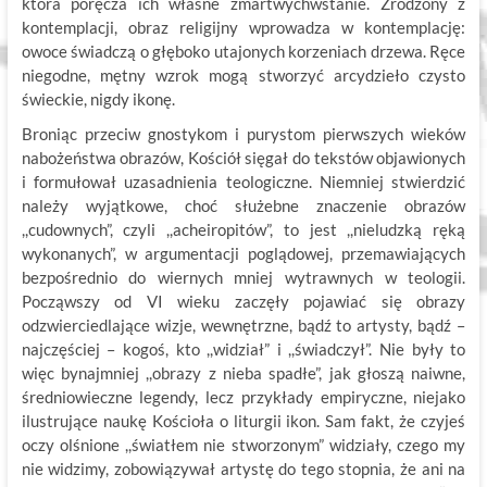
która poręcza ich własne zmartwychwstanie. Zrodzony z
kontemplacji, obraz religijny wprowadza w kontemplację:
owoce świadczą o głęboko utajonych korzeniach drzewa. Ręce
niegodne, mętny wzrok mogą stworzyć arcydzieło czysto
świeckie, nigdy ikonę.
Broniąc przeciw gnostykom i purystom pierwszych wieków
nabożeństwa obrazów, Kościół sięgał do tekstów objawionych
i formułował uzasadnienia teologiczne. Niemniej stwierdzić
należy wyjątkowe, choć służebne znaczenie obrazów
,,cudownych”, czyli ,,acheiropitów”, to jest ,,nieludzką ręką
wykonanych”, w argumentacji poglądowej, przemawiających
bezpośrednio do wiernych mniej wytrawnych w teologii.
Począwszy od VI wieku zaczęły pojawiać się obrazy
odzwierciedlające wizje, wewnętrzne, bądź to artysty, bądź –
najczęściej – kogoś, kto ,,widział” i ,,świadczył”. Nie były to
więc bynajmniej ,,obrazy z nieba spadłe”, jak głoszą naiwne,
średniowieczne legendy, lecz przykłady empiryczne, niejako
ilustrujące naukę Kościoła o liturgii ikon. Sam fakt, że czyjeś
oczy olśnione ,,światłem nie stworzonym” widziały, czego my
nie widzimy, zobowiązywał artystę do tego stopnia, że ani na