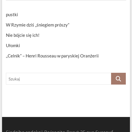
pustki
W Rzymie dziś „śniegiem prószy”
Nie bójcie się ich!
Ułomki
,,Celnik” – Henri Rousseau w paryskiej Oranżerii
Szukaj