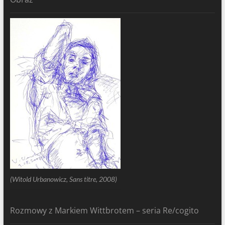
(Witold Urbanowicz, Sans titre, 2008)
Rozmowy z Markiem Wittbrotem – seria Re/cogito