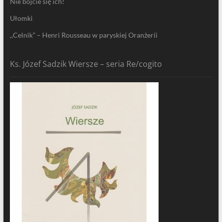
Nie bójcie się ich!
Ułomki
,,Celnik” – Henri Rousseau w paryskiej Oranżerii
Ks. Józef Sadzik Wiersze – seria Re/cogito