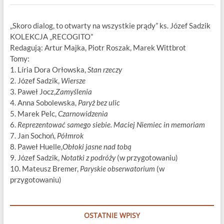
„Skoro dialog, to otwarty na wszystkie prądy” ks. Józef Sadzik
KOLEKCJA „RECOGITO”
Redagują: Artur Majka, Piotr Roszak, Marek Wittbrot
Tomy:
1. Líria Dora Orłowska,
Stan rzeczy
2. Józef Sadzik,
Wiersze
3. Paweł Jocz,
Zamyślenia
4. Anna Sobolewska,
Paryż bez ulic
5. Marek Pelc,
Czarnowidzenia
6.
Reprezentować samego siebie. Maciej Niemiec in memoriam
7. Jan Sochoń,
Półmrok
8. Paweł Huelle,
Obłoki jasne nad tobą
9. Józef Sadzik,
Notatki z podróży
(w przygotowaniu)
10. Mateusz Bremer,
Paryskie obserwatorium
(w
przygotowaniu)
OSTATNIE WPISY