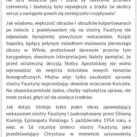
czerwienią i białością było największe u źródła (w okolicy
serca) a następnie powoli się zmniejszało i rozpływało.”
Jak wiadomo, większość obrazów i obrazków kolportowanych
po świecie z powoływaniem się na siostrę Faustynę nie
odpowiada bynajmniej powyższym wskazaniom. Ksiądz
Sopoćko, będący jedynym świadkiem malowania pierwszego
obrazu w Wilnie, protestował daremnie przeciw tym
karygodnym, dowolnym interpretacjom. Należy pamiętać, że
przed ostateczną decyzją Stolicy Apostolskiej nie wolno
wprowadzać do wnętrza kościołów nowych tematów
ikonograficznych. Można więc tylko zaszkodzić sprawie
siostry Faustyny wyprzedzając dowolnie orzeczenie Kościoła.
Na nieposłuszeństwie żadna, choćby najświętsza sprawa, nie
może zyskać, gdyż cel nie uświęca środków.
Jak dotąd, istnieje tylko jeden obraz opowiadający
wskazaniom siostry Faustyny i zaakceptowany przez Główną
Komisję Episkopatu Polskiego 5 października 1954 roku, a
więc w 16 rocznicę śmierci siostry Faustyny, jako
przedstawiający Chrystusa w momencie ustanowienia