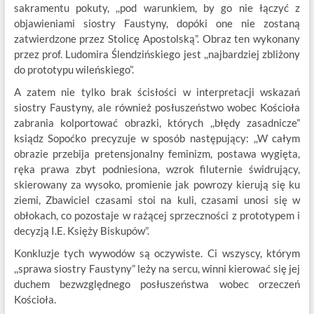
sakramentu pokuty, ,,pod warunkiem, by go nie łączyć z
objawieniami siostry Faustyny, dopóki one nie zostaną
zatwierdzone przez Stolicę Apostolską”. Obraz ten wykonany
przez prof. Ludomira Ślendzińskiego jest ,,najbardziej zbliżony
do prototypu wileńskiego”.
A zatem nie tylko brak ścisłości w interpretacji wskazań
siostry Faustyny, ale również posłuszeństwo wobec Kościoła
zabrania kolportować obrazki, których ,,błędy zasadnicze”
ksiądz Sopoćko precyzuje w sposób następujący: ,,W całym
obrazie przebija pretensjonalny feminizm, postawa wygięta,
ręka prawa zbyt podniesiona, wzrok filuternie świdrujący,
skierowany za wysoko, promienie jak powrozy kierują się ku
ziemi, Zbawiciel czasami stoi na kuli, czasami unosi się w
obłokach, co pozostaje w rażącej sprzeczności z prototypem i
decyzją I.E. Księży Biskupów”.
Konkluzje tych wywodów są oczywiste. Ci wszyscy, którym
,,sprawa siostry Faustyny” leży na sercu, winni kierować się jej
duchem bezwzględnego posłuszeństwa wobec orzeczeń
Kościoła.