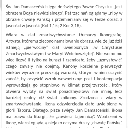
Św. Jan Damasceński sięga do świętego Pawła: Chrystus ,,jest
obrazem Boga niewidzialnego”. Patrząc nań oglądamy ,,niby w
obrazie chwałę Pańską i przemieniamy się w tenże obraz, z
jasności w jasność (Kol 1,15; 2 Kor 3,18).
Wiara w ciał zmartwychwstanie tłumaczy ikonografię.
Artysta, któremu zlecono namalowanie obrazu, wie, że już dziś
istnieją ,,pierwociny” ciał uwielbionych ,,w Chrystusie
Zmartwychwstałym i w Maryi Wniebowziętej”. Nie wolno mu
więc liczyć li tylko na kunszt i rzemiosło, żeby ,,uzmysłowić”,
czego zmysły nie obejmą. Kanony kościelne pierwszych
wieków wyraźnie precyzują warunki, którym winien uczynić
zadość, by oczyścić wzrok wewnętrzny: post i kontemplacja
wprowadzają go stopniowo w klimat przejrzystości, który
otwiera wyloty na świat ponadzmysłowy nie mniej, lecz
bardziej realny niż świat znikomy. Zrodzona z wiary w
zmartwychwstanie, ikona odzwierciedla ciało uwielbione w
glorii Taboru. Dlatego, pisze święty Jan Damasceński, ikona
ma prawo do liturgii, że ,,zawiera tajemnicę”. Wpatrzeni w
ikonę, wierni oglądają niejako oczyma duszy „chwałę Pańską”,