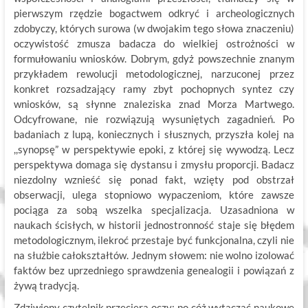
pierwszym rzędzie bogactwem odkryć i archeologicznych
zdobyczy, których surowa (w dwojakim tego słowa znaczeniu)
oczywistość zmusza badacza do wielkiej ostrożności w
formułowaniu wniosków. Dobrym, gdyż powszechnie znanym
przykładem rewolucji metodologicznej, narzuconej przez
konkret rozsadzający ramy zbyt pochopnych syntez czy
wniosków, są słynne znaleziska znad Morza Martwego.
Odcyfrowane, nie rozwiązują wysuniętych zagadnień. Po
badaniach z lupą, koniecznych i słusznych, przyszła kolej na
,,synopsę” w perspektywie epoki, z której się wywodzą. Lecz
perspektywa domaga się dystansu i zmysłu proporcji. Badacz
niezdolny wznieść się ponad fakt, wzięty pod obstrzał
obserwacji, ulega stopniowo wypaczeniom, które zawsze
pociąga za sobą wszelka specjalizacja. Uzasadniona w
naukach ścisłych, w historii jednostronność staje się błędem
metodologicznym, ilekroć przestaje być funkcjonalna, czyli nie
na służbie całokształtów. Jednym słowem: nie wolno izolować
faktów bez uprzedniego sprawdzenia genealogii i powiązań z
żywą tradycją.
Zdziwiony czytelnik przeciera oczy: po cóż wytaczać naukowe