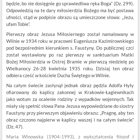
będzie, bo nie dosięgnie go sprawiedliwa ręka Boga” (Dz. 299).
Odpowiedzią na te dary miłosierdzia Bożego ma być postawa
ufności, stąd w podpisie obrazu są umieszczone słowa: „Jezu,
ufam Tobie”.
Pierwszy obraz Jezusa Miłosiernego został namalowany w
Wilnie w 1934 roku w pracowni Eugeniusza Kazimirowskiego
pod bezpośrednim kierunkiem s. Faustyny. Do publicznej czci
został wystawiony po raz pierwszy w sanktuarium Matki
Bożej Miłosierdzia w Ostrej Bramie w pierwszą niedzielę po
Wielkanocy 26-28 kwietnia 1935 roku. Dzisiaj ten obraz
odbiera cześć w kościele Ducha Świętego w Wilnie.
Na całym świecie zasłynął jednak obraz pędzla Adolfa Hyły
ofiarowany do kaplicy zakonnej w Krakowie-Łagiewnikach
jako wotum za ocalenie rodziny z wypadków wojennych. Tak
miały się spełnić słowa Pana Jezusa wypowiedziane do siostry
Faustyny przy pierwszym objawieniu obrazu: „Pragnę, aby ten
obraz czczono najpierw w kaplicy waszej i na całym świecie”
(Dz. 47).
Maria Winowska (1904-1993), z wykształcenia filozof i