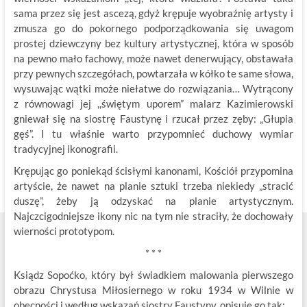
sama przez się jest ascezą, gdyż krępuje wyobraźnię artysty i
zmusza go do pokornego podporządkowania się uwagom
prostej dziewczyny bez kultury artystycznej, która w sposób
na pewno mało fachowy, może nawet denerwujący, obstawała
przy pewnych szczegółach, powtarzała w kółko te same słowa,
wysuwając wątki może niełatwe do rozwiązania… Wytrącony
z równowagi jej ,,świętym uporem” malarz Kazimierowski
gniewał się na siostrę Faustynę i rzucał przez zęby: „Głupia
gęś”. I tu właśnie warto przypomnieć duchowy wymiar
tradycyjnej ikonografii.
Krępując go poniekąd ścisłymi kanonami, Kościół przypomina
artyście, że nawet na planie sztuki trzeba niekiedy „stracić
duszę”, żeby ją odzyskać na planie artystycznym.
Najczcigodniejsze ikony nic na tym nie straciły, że dochowały
wierności prototypom.
* * *
Ksiądz Sopoćko, który był świadkiem malowania pierwszego
obrazu Chrystusa Miłosiernego w roku 1934 w Wilnie w
obecności i według wskazań siostry Faustyny, opisuje go tak: