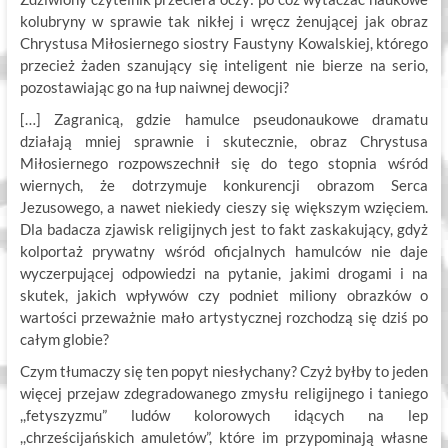
kolubryny w sprawie tak nikłej i wręcz żenującej jak obraz
Chrystusa Miłosiernego siostry Faustyny Kowalskiej, którego
przecież żaden szanujący się inteligent nie bierze na serio,
pozostawiając go na łup naiwnej dewocji?
[…] Zagranicą, gdzie hamulce pseudonaukowe dramatu
działają mniej sprawnie i skutecznie, obraz Chrystusa
Miłosiernego rozpowszechnił się do tego stopnia wśród
wiernych, że dotrzymuje konkurencji obrazom Serca
Jezusowego, a nawet niekiedy cieszy się większym wzięciem.
Dla badacza zjawisk religijnych jest to fakt zaskakujący, gdyż
kolportaż prywatny wśród oficjalnych hamulców nie daje
wyczerpującej odpowiedzi na pytanie, jakimi drogami i na
skutek, jakich wpływów czy podniet miliony obrazków o
wartości przeważnie mało artystycznej rozchodzą się dziś po
całym globie?
Czym tłumaczy się ten popyt niesłychany? Czyż byłby to jeden
więcej przejaw zdegradowanego zmysłu religijnego i taniego
,,fetyszyzmu” ludów kolorowych idących na lep
,,chrześcijańskich amuletów”, które im przypominają własne