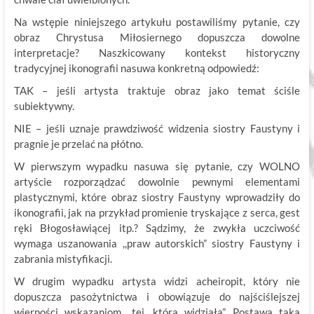
Na wstępie niniejszego artykułu postawiliśmy pytanie, czy
obraz Chrystusa Miłosiernego dopuszcza dowolne
interpretacje? Naszkicowany kontekst historyczny
tradycyjnej ikonografii nasuwa konkretną odpowiedź:
TAK – jeśli artysta traktuje obraz jako temat ściśle
subiektywny.
NIE – jeśli uznaje prawdziwość widzenia siostry Faustyny i
pragnie je przelać na płótno.
W pierwszym wypadku nasuwa się pytanie, czy WOLNO
artyście rozporządzać dowolnie pewnymi elementami
plastycznymi, które obraz siostry Faustyny wprowadziły do
ikonografii, jak na przykład promienie tryskające z serca, gest
ręki Błogosławiącej itp.? Sądzimy, że zwykła uczciwość
wymaga uszanowania ,,praw autorskich” siostry Faustyny i
zabrania mistyfikacji.
W drugim wypadku artysta widzi acheiropit, który nie
dopuszcza pasożytnictwa i obowiązuje do najściślejszej
wierności wskazaniom ,,tej, która widziała”. Postawa taka