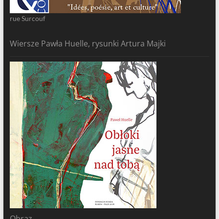
rue Surcouf
Wiersze Pawła Huelle, rysunki Artura Majki
Obraz