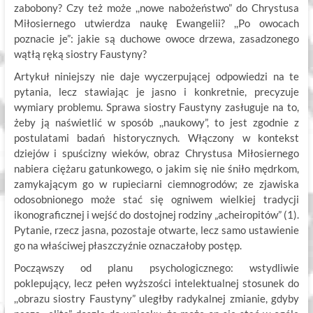
zabobony? Czy też może ,,nowe nabożeństwo” do Chrystusa
Miłosiernego utwierdza naukę Ewangelii? ,,Po owocach
poznacie je”: jakie są duchowe owoce drzewa, zasadzonego
wątłą ręką siostry Faustyny?
Artykuł niniejszy nie daje wyczerpującej odpowiedzi na te
pytania, lecz stawiając je jasno i konkretnie, precyzuje
wymiary problemu. Sprawa siostry Faustyny zasługuje na to,
żeby ją naświetlić w sposób ,,naukowy”, to jest zgodnie z
postulatami badań historycznych. Włączony w kontekst
dziejów i spuścizny wieków, obraz Chrystusa Miłosiernego
nabiera ciężaru gatunkowego, o jakim się nie śniło mędrkom,
zamykającym go w rupieciarni ciemnogrodów; ze zjawiska
odosobnionego może stać się ogniwem wielkiej tradycji
ikonograficznej i wejść do dostojnej rodziny „acheiropitów” (1).
Pytanie, rzecz jasna, pozostaje otwarte, lecz samo ustawienie
go na właściwej płaszczyźnie oznaczałoby postęp.
Począwszy od planu psychologicznego: wstydliwie
poklepujący, lecz pełen wyższości intelektualnej stosunek do
,,obrazu siostry Faustyny” uległby radykalnej zmianie, gdyby