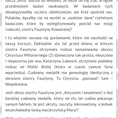
nasza ,,elita” doszła do wniosku, że może on się stać w ogóle
przedmiotem badań naukowych. W badaniach tych
obowiązywałby szczery obiektywizm, ale któż spośród nas,
Polaków, dąsałby się na wyniki w ,,nadmiar dane” rzetelnym
badaczom, które by wylegitymowały pośród nas misję
rodaczki, siostry Faustyny Kowalskiej?
I tu właśnie nasuwa się porównanie, które nie wychodzi na
naszą korzyść. Dokładnie sto lat przed dniem, w którym
siostra Faustyna otrzymała rozkaz namalowania obrazu
Chrystusa Miłosiernego (2) dziewczyna tak prosta, nieuczona
i niepozorna jak ona, Katarzyna Labouré, otrzymała podobny
rozkaz od Matki Bożej (która w czasie zawsze Syna
wyprzedza). Cudowny medalik ma genealogię identyczną z
obrazem siostry Faustyny. Tu Chrystus ,,pozował”, tam –
Niepokalana.
Jeśli obraz siostry Faustyny jest ,,fetyszem i amuletem”, o ileż
bardziej cudowny medalik, który od stu lat cudów pokazuje
samym faktem, że jest ukryty, zaszyty, lekceważony, a jednak
wszechwładny łaską macierzyńską Maryi?