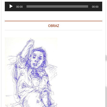
Odtwarzacz
00:00
00:00
plików
dźwiękowych
OBRAZ