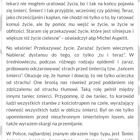
lekarz nie mogłem uratować życia, bo i tak na końcu pojawia
się śmierć. Śmierć i tak przyjdzie, wcześniej czy później. Teraz,
jako chrześcijanin i kapłan, nie chodzi mi tylko o to, by ratować
komuś życie, ale by pomóc mu wejść w życie, w życie w
obfitości. Staram się przekazywać życie, które jest silniejsze i
większe niż życie cielesne” – oświadczył abp Michel Aupetit.
No właśnie! Przekazywać życie. Zarażać życiem wiecznym.
Nabierać dystansu do tego, co tylko „tu i teraz”. W
średniowieczu, podczas różnego rodzaju epidemii i zaraz,
próbowano odczarowywać strach przed śmiercią tzw. „tańcem
śmierci”. Okazuje się, że humor i dowcip, to nie tylko ucieczka
od strachu! One bronią nas również przed poddaniem się
zdziczałemu od strachu tłumowi. Taką rolę pełnił między
innymi taniec śmierci. Przypomnę, iż ów taniec, to korowód
ludzi wszystkich stanów z kościotrupem na czele, wyrażający
równość wszystkich ludzi w obliczu śmierci. Był on nie tylko
upomnieniem przed nieuchronnym śmiertelnym losem, ale
także wyrazem skargi na przemijanie.
W Polsce, najbardziej znanym obrazem tego typu, jest
Taniec