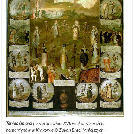
Taniec śmierci
(czwarta ćwierć XVII wieku) w kościele
bernardynów w Krakowie ©
.
Zakon Braci Mniejszych –