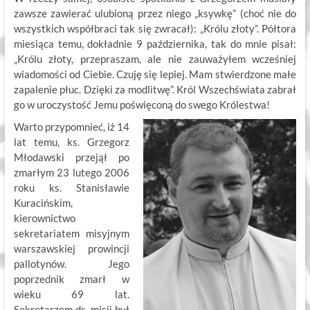
zawsze zawierać ulubioną przez niego „ksywkę” (choć nie do
wszystkich współbraci tak się zwracał): „Królu złoty”. Półtora
miesiąca temu, dokładnie 9 października, tak do mnie pisał:
„Królu złoty, przepraszam, ale nie zauważyłem wcześniej
wiadomości od Ciebie. Czuję się lepiej. Mam stwierdzone małe
zapalenie płuc. Dzięki za modlitwę”. Król Wszechświata zabrał
go w uroczystość Jemu poświęconą do swego Królestwa!
Warto przypomnieć, iż 14
lat temu, ks. Grzegorz
Młodawski przejął po
zmarłym 23 lutego 2006
roku ks. Stanisławie
Kuracińskim,
kierownictwo
sekretariatem misyjnym
warszawskiej prowincji
pallotynów. Jego
poprzednik zmarł w
wieku 69 lat.
Sekretarzem ds. misji był