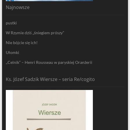
Najnowsze
pustki
W Rzymie dziś „śniegiem prószy”
Nie bójcie się ich!
Ułomki
,,Celnik” – Henri Rousseau w paryskiej Oranżerii
Ks. Józef Sadzik Wiersze – seria Re/cogito