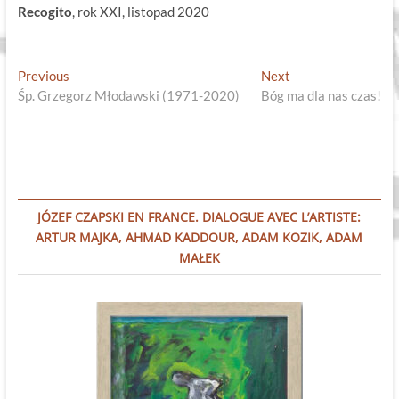
Recogito
, rok XXI, listopad 2020
Nawigacja
Previous
Next
Previous
Next
post:
post:
Śp. Grzegorz Młodawski (1971-2020)
Bóg ma dla nas czas!
wpisu
JÓZEF CZAPSKI EN FRANCE. DIALOGUE AVEC L’ARTISTE:
ARTUR MAJKA, AHMAD KADDOUR, ADAM KOZIK, ADAM
MAŁEK