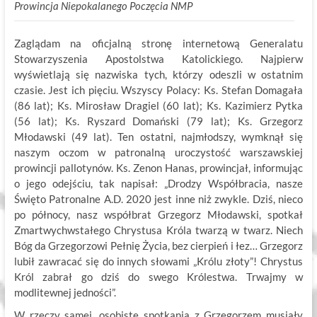
Prowincja Niepokalanego Poczęcia NMP
Zaglądam na oficjalną stronę internetową Generalatu
Stowarzyszenia Apostolstwa Katolickiego. Najpierw
wyświetlają się nazwiska tych, którzy odeszli w ostatnim
czasie. Jest ich pięciu. Wszyscy Polacy: Ks. Stefan Domagała
(86 lat); Ks. Mirosław Dragiel (60 lat); Ks. Kazimierz Pytka
(56 lat); Ks. Ryszard Domański (79 lat); Ks. Grzegorz
Młodawski (49 lat). Ten ostatni, najmłodszy, wymknął się
naszym oczom w patronalną uroczystość warszawskiej
prowincji pallotynów. Ks. Zenon Hanas, prowincjał, informując
o jego odejściu, tak napisał: „Drodzy Współbracia, nasze
Święto Patronalne A.D. 2020 jest inne niż zwykle. Dziś, nieco
po północy, nasz współbrat Grzegorz Młodawski, spotkał
Zmartwychwstałego Chrystusa Króla twarzą w twarz. Niech
Bóg da Grzegorzowi Pełnię Życia, bez cierpień i łez… Grzegorz
lubił zawracać się do innych słowami „Królu złoty”! Chrystus
Król zabrał go dziś do swego Królestwa. Trwajmy w
modlitewnej jedności”.
W rzeczy samej, osobiste spotkania z Grzegorzem musiały