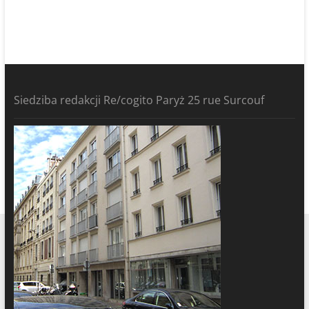
Siedziba redakcji Re/cogito Paryż 25 rue Surcouf