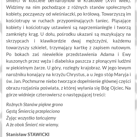
śmierci
w kościele bernardynów w Krakowie (XVII wiek).
Widzimy na nim pochodzące z różnych stanów społecznych
kobiety, począwszy od wieśniaczki, po królową. Towarzyszą im
kościotrupy w ruchach przypominających taniec. Pląsające
kobiety i kościotrupy ustawieni są naprzemianlegle i tworzą
zamknięty krąg. U dołu, pośrodku ukazani są muzykujący na
skrzypcach i klawikordzie dwaj mężczyźni, każdemu
towarzyszy szkielet, trzymający kartkę z zapisem nutowym.
Po bokach zaś niewielkie przedstawienia Adama i Ewy
kuszonych przez węża i diabelska paszcza z płonącymi ludźmi
w piekielnym żarze. U góry, rozległy krajobraz. W jego lewym
narożniku konający na krzyżu Chrystus, a u Jego stóp Maryja i
św. Jan. Pochmurne niebo tworzące dopełnienie głównej części
obrazu rozjaśnia poświata, z której wyłania się Bóg Ojciec. Na
górze widnieje czterowiersz o następującej treści:
Rożnych Stanów piękne grono
Gęstą Śmiercią przepleciono
Żyjąc wszystko tańcujemy
A że obok Śmierć nie wiemy.
Stanisław STAWICKI