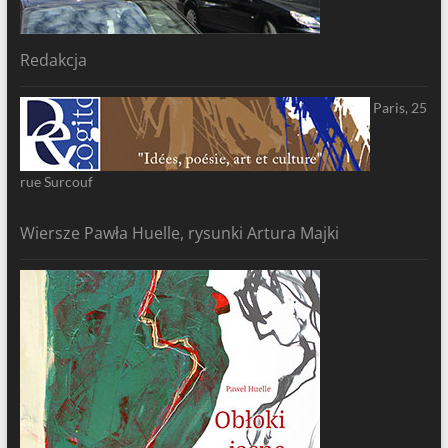
Redakcja
Paris, 25
rue Surcouf
Wiersze Pawła Huelle, rysunki Artura Majki