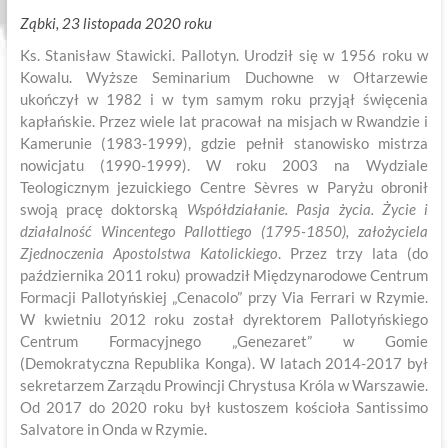
Ząbki, 23 listopada 2020 roku
Ks. Stanisław Stawicki. Pallotyn. Urodził się w 1956 roku w
Kowalu. Wyższe Seminarium Duchowne w Ołtarzewie
ukończył w 1982 i w tym samym roku przyjął święcenia
kapłańskie. Przez wiele lat pracował na misjach w Rwandzie i
Kamerunie (1983-1999), gdzie pełnił stanowisko mistrza
nowicjatu (1990-1999). W roku 2003 na Wydziale
Teologicznym jezuickiego Centre Sèvres w Paryżu obronił
swoją pracę doktorską
Współdziałanie. Pasja życia. Życie i
działalność Wincentego Pallottiego (1795-1850), założyciela
Zjednoczenia Apostolstwa Katolickiego
. Przez trzy lata (do
października 2011 roku) prowadził Międzynarodowe Centrum
Formacji Pallotyńskiej „Cenacolo” przy Via Ferrari w Rzymie.
W kwietniu 2012 roku został dyrektorem Pallotyńskiego
Centrum Formacyjnego „Genezaret” w Gomie
(Demokratyczna Republika Konga). W latach 2014-2017 był
sekretarzem Zarządu Prowincji Chrystusa Króla w Warszawie.
Od 2017 do 2020 roku był kustoszem kościoła Santissimo
Salvatore in Onda w Rzymie.