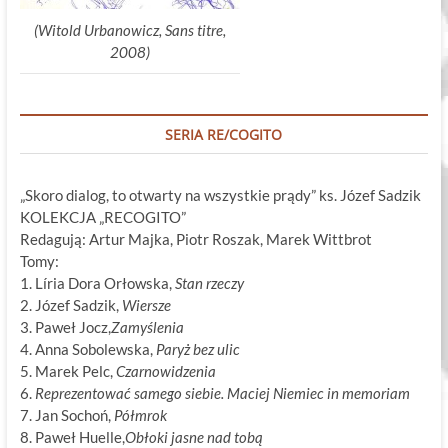
(Witold Urbanowicz, Sans titre,
2008)
SERIA RE/COGITO
„Skoro dialog, to otwarty na wszystkie prądy” ks. Józef Sadzik
KOLEKCJA „RECOGITO”
Redagują: Artur Majka, Piotr Roszak, Marek Wittbrot
Tomy:
1. Líria Dora Orłowska,
Stan rzeczy
2. Józef Sadzik,
Wiersze
3. Paweł Jocz,
Zamyślenia
4. Anna Sobolewska,
Paryż bez ulic
5. Marek Pelc,
Czarnowidzenia
6.
Reprezentować samego siebie. Maciej Niemiec in memoriam
7. Jan Sochoń,
Półmrok
8. Paweł Huelle,
Obłoki jasne nad tobą