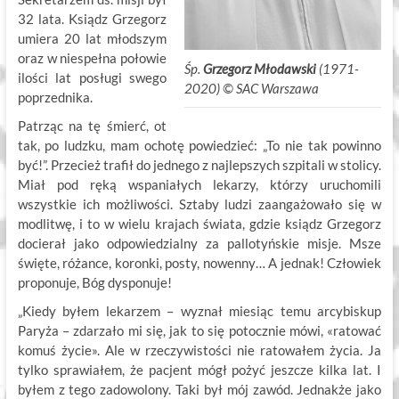
32 lata. Ksiądz Grzegorz
umiera 20 lat młodszym
oraz w niespełna połowie
Śp.
Grzegorz Młodawski
(1971-
ilości lat posługi swego
2020) ©
.
SAC Warszawa
poprzednika.
Patrząc na tę śmierć, ot
tak, po ludzku, mam ochotę powiedzieć: „To nie tak powinno
być!”. Przecież trafił do jednego z najlepszych szpitali w stolicy.
Miał pod ręką wspaniałych lekarzy, którzy uruchomili
wszystkie ich możliwości. Sztaby ludzi zaangażowało się w
modlitwę, i to w wielu krajach świata, gdzie ksiądz Grzegorz
docierał jako odpowiedzialny za pallotyńskie misje. Msze
święte, różance, koronki, posty, nowenny… A jednak! Człowiek
proponuje, Bóg dysponuje!
„Kiedy byłem lekarzem – wyznał miesiąc temu arcybiskup
Paryża – zdarzało mi się, jak to się potocznie mówi, «ratować
komuś życie». Ale w rzeczywistości nie ratowałem życia. Ja
tylko sprawiałem, że pacjent mógł pożyć jeszcze kilka lat. I
byłem z tego zadowolony. Taki był mój zawód. Jednakże jako