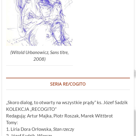
(Witold Urbanowicz, Sans titre,
2008)
SERIA RE/COGITO
„Skoro dialog, to otwarty na wszystkie prądy” ks. Józef Sadzik
KOLEKCJA „RECOGITO”
Redagują: Artur Majka, Piotr Roszak, Marek Wittbrot
Tomy:
1. Líria Dora Orłowska,
Stan rzeczy
2. Józef Sadzik,
Wiersze