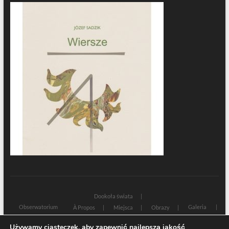
Dookoła świata
Obserwatorium
Galeria
À Propos
Miejsca
Obrazy
Wczoraj i dziś
Kultura
Cywilizacja
Historia
Używamy ciasteczek, aby zapewnić najlepszą jakość