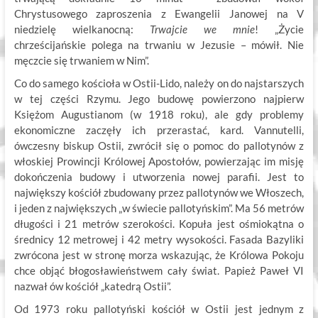
Chrystusowego zaproszenia z Ewangelii Janowej na V
niedzielę wielkanocną:
Trwajcie we mnie
! „Życie
chrześcijańskie polega na trwaniu w Jezusie – mówił. Nie
męczcie się trwaniem w Nim”.
Co do samego kościoła w Ostii-Lido, należy on do najstarszych
w tej części Rzymu. Jego budowę powierzono najpierw
Księżom Augustianom (w 1918 roku), ale gdy problemy
ekonomiczne zaczęły ich przerastać, kard. Vannutelli,
ówczesny biskup Ostii, zwrócił się o pomoc do pallotynów z
włoskiej Prowincji Królowej Apostołów, powierzając im misję
dokończenia budowy i utworzenia nowej parafii. Jest to
największy kościół zbudowany przez pallotynów we Włoszech,
i jeden z największych „w świecie pallotyńskim”. Ma 56 metrów
długości i 21 metrów szerokości. Kopuła jest ośmiokątna o
średnicy 12 metrowej i 42 metry wysokości. Fasada Bazyliki
zwrócona jest w stronę morza wskazując, że Królowa Pokoju
chce objąć błogosławieństwem cały świat. Papież Paweł VI
nazwał ów kościół „katedrą Ostii”.
Od 1973 roku pallotyński kościół w Ostii jest jednym z