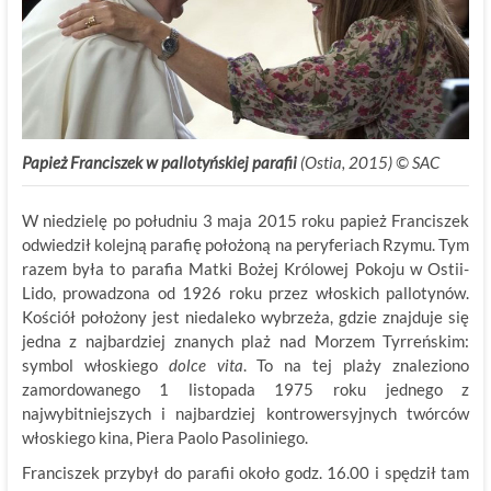
Papież Franciszek w pallotyńskiej parafii
(Ostia, 2015) © SAC
W niedzielę po południu 3 maja 2015 roku papież Franciszek
odwiedził kolejną parafię położoną na peryferiach Rzymu. Tym
razem była to parafia Matki Bożej Królowej Pokoju w Ostii-
Lido, prowadzona od 1926 roku przez włoskich pallotynów.
Kościół położony jest niedaleko wybrzeża, gdzie znajduje się
jedna z najbardziej znanych plaż nad Morzem Tyrreńskim:
symbol włoskiego
dolce vita
. To na tej plaży znaleziono
zamordowanego 1 listopada 1975 roku jednego z
najwybitniejszych i najbardziej kontrowersyjnych twórców
włoskiego kina, Piera Paolo Pasoliniego.
Franciszek przybył do parafii około godz. 16.00 i spędził tam