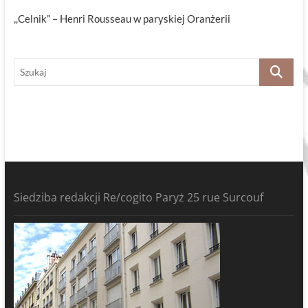
,,Celnik” – Henri Rousseau w paryskiej Oranżerii
Szukaj
Siedziba redakcji Re/cogito Paryż 25 rue Surcouf