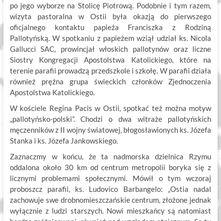
po jego wyborze na Stolicę Piotrową. Podobnie i tym razem,
wizyta pastoralna w Ostii była okazją do pierwszego
oficjalnego kontaktu papieża Franciszka z Rodziną
Pallotyńską. W spotkaniu z papieżem wziął udział ks. Nicola
Gallucci SAC, prowincjał włoskich pallotynów oraz liczne
Siostry Kongregacji Apostolstwa Katolickiego, które na
terenie parafii prowadzą przedszkole i szkołę. W parafii działa
również prężna grupa świeckich członków Zjednoczenia
Apostolstwa Katolickiego.
W kościele Regina Pacis w Ostii, spotkać też można motyw
„pallotyńsko-polski”. Chodzi o dwa witraże pallotyńskich
męczenników z II wojny światowej, błogosławionych ks. Józefa
Stanka i ks. Józefa Jankowskiego.
Zaznaczmy w końcu, że ta nadmorska dzielnica Rzymu
oddalona około 30 km od centrum metropolii boryka się z
licznymi problemami społecznymi. Mówił o tym wczoraj
proboszcz parafii, ks. Ludovico Barbangelo: „Ostia nadal
zachowuje swe drobnomieszczańskie centrum, złożone jednak
wyłącznie z ludzi starszych. Nowi mieszkańcy są natomiast