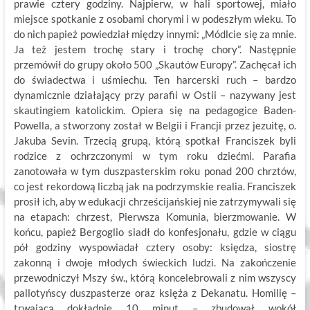
prawie cztery godziny. Najpierw, w hali sportowej, miało
miejsce spotkanie z osobami chorymi i w podeszłym wieku. To
do nich papież powiedział między innymi: „Módlcie się za mnie.
Ja też jestem trochę stary i trochę chory”. Następnie
przemówił do grupy około 500 „Skautów Europy”. Zachęcał ich
do świadectwa i uśmiechu. Ten harcerski ruch – bardzo
dynamicznie działający przy parafii w Ostii – nazywany jest
skautingiem katolickim. Opiera się na pedagogice Baden-
Powella, a stworzony został w Belgii i Francji przez jezuitę, o.
Jakuba Sevin. Trzecią grupą, którą spotkał Franciszek byli
rodzice z ochrzczonymi w tym roku dziećmi. Parafia
zanotowała w tym duszpasterskim roku ponad 200 chrztów,
co jest rekordową liczbą jak na podrzymskie realia. Franciszek
prosił ich, aby w edukacji chrześcijańskiej nie zatrzymywali się
na etapach: chrzest, Pierwsza Komunia, bierzmowanie. W
końcu, papież Bergoglio siadł do konfesjonału, gdzie w ciągu
pół godziny wyspowiadał cztery osoby: księdza, siostrę
zakonną i dwoje młodych świeckich ludzi. Na zakończenie
przewodniczył Mszy św., którą koncelebrowali z nim wszyscy
pallotyńscy duszpasterze oraz księża z Dekanatu. Homilię –
trwającą dokładnie 10 minut – zbudował wokół