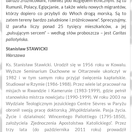
bardzo zróżnicowani, również pod względem etnicznym. Są tu
Rumunii, Polacy, Egipcjanie, a także wielu nowych migrantów,
którzy dopiero co przybyli do Włoch drogą morską. Są to
zatem tereny bardzo zaludnione i zróżnicowane”. Sprecyzujmy,
iż parafia liczy ponad 25 tysięcy mieszkańców, a jej
„pulsującym sercem” – według słów proboszcza – jest
Caritas
pallotyńska.
Stanisław STAWICKI
Warszawa
Ks. Stanisław Stawicki. Urodził się w 1956 roku w Kowalu.
Wyższe Seminarium Duchowne w Ołtarzewie ukończył w
1982 i w tym samym roku przyjął święcenia kapłańskie.
Studiował w Rzymie (1986-1988). Przez wiele lat pracował na
misjach w Rwandzie i Kamerunie (1983-1999), gdzie pełnił
stanowisko mistrza nowicjatu (1990-1999). W roku 2003 na
Wydziale Teologicznym jezuickiego Centre Sèvres w Paryżu
obronił swoją pracę doktorską „Współdziałanie. Pasja życia.
Życie i działalność Wincentego Pallottiego (1795-1850),
założyciela Zjednoczenia Apostolstwa Katolickiego”. Przez
trzy lata (do października 2011 roku) prowadził