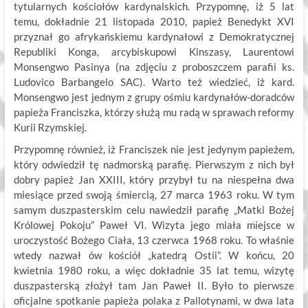
tytularnych kościołów kardynalskich. Przypomnę, iż 5 lat
temu, dokładnie 21 listopada 2010, papież Benedykt XVI
przyznał go afrykańskiemu kardynałowi z Demokratycznej
Republiki Konga, arcybiskupowi Kinszasy, Laurentowi
Monsengwo Pasinya (na zdjęciu z proboszczem parafii ks.
Ludovico Barbangelo SAC). Warto też wiedzieć, iż kard.
Monsengwo jest jednym z grupy ośmiu kardynałów-doradców
papieża Franciszka, którzy służą mu radą w sprawach reformy
Kurii Rzymskiej.
Przypomnę również, iż Franciszek nie jest jedynym papieżem,
który odwiedził tę nadmorską parafię. Pierwszym z nich był
dobry papież Jan XXIII, który przybył tu na niespełna dwa
miesiące przed swoją śmiercią, 27 marca 1963 roku. W tym
samym duszpasterskim celu nawiedził parafię „Matki Bożej
Królowej Pokoju” Paweł VI. Wizyta jego miała miejsce w
uroczystość Bożego Ciała, 13 czerwca 1968 roku. To właśnie
wtedy nazwał ów kościół „katedrą Ostii”. W końcu, 20
kwietnia 1980 roku, a więc dokładnie 35 lat temu, wizytę
duszpasterską złożył tam Jan Paweł II. Było to pierwsze
oficjalne spotkanie papieża polaka z Pallotynami, w dwa lata