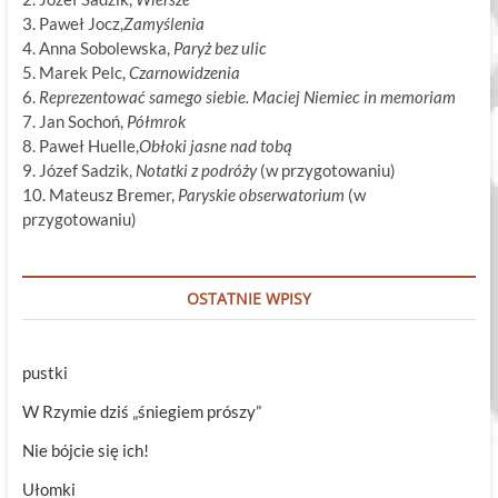
3. Paweł Jocz,
Zamyślenia
4. Anna Sobolewska,
Paryż bez ulic
5. Marek Pelc,
Czarnowidzenia
6.
Reprezentować samego siebie. Maciej Niemiec in memoriam
7. Jan Sochoń,
Półmrok
8. Paweł Huelle,
Obłoki jasne nad tobą
9. Józef Sadzik,
Notatki z podróży
(w przygotowaniu)
10. Mateusz Bremer,
Paryskie obserwatorium
(w
przygotowaniu)
OSTATNIE WPISY
pustki
W Rzymie dziś „śniegiem prószy”
Nie bójcie się ich!
Ułomki