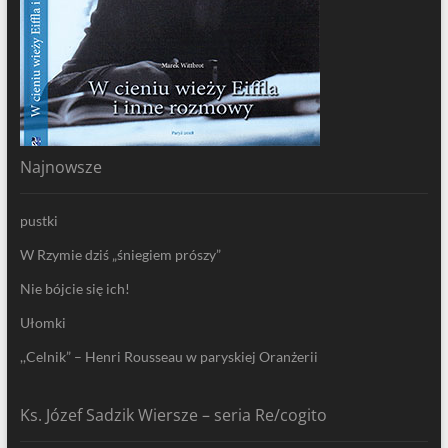
Najnowsze
pustki
W Rzymie dziś „śniegiem prószy”
Nie bójcie się ich!
Ułomki
,,Celnik” – Henri Rousseau w paryskiej Oranżerii
Ks. Józef Sadzik Wiersze – seria Re/cogito