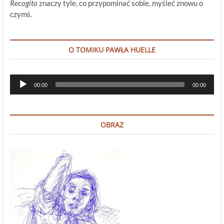
Recogito
znaczy tyle, co przypominać sobie, myśleć znowu o
czymś.
O TOMIKU PAWŁA HUELLE
Odtwarzacz
00:00
00:00
plików
dźwiękowych
OBRAZ