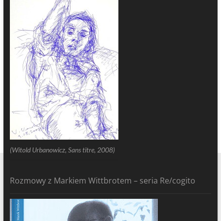
(Witold Urbanowicz, Sans titre, 2008)
Rozmowy z Markiem Wittbrotem – seria Re/cogito