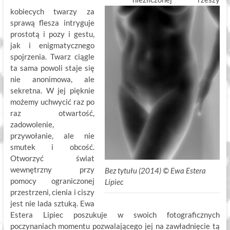
kobiecych twarzy za
sprawą flesza intryguje
prostotą i pozy i gestu,
jak i enigmatycznego
spojrzenia. Twarz ciągle
ta sama powoli staje się
nie anonimowa, ale
sekretna. W jej pięknie
możemy uchwycić raz po
raz otwartość,
zadowolenie,
przywołanie, ale nie
smutek i obcość.
Otworzyć świat
wewnętrzny przy
Bez tytułu (2014) ©
.
Ewa Estera
pomocy ograniczonej
Lipiec
przestrzeni, cienia i ciszy
jest nie lada sztuką. Ewa
Estera Lipiec poszukuje w swoich fotograficznych
poczynaniach momentu pozwalającego jej na zawładnięcie tą