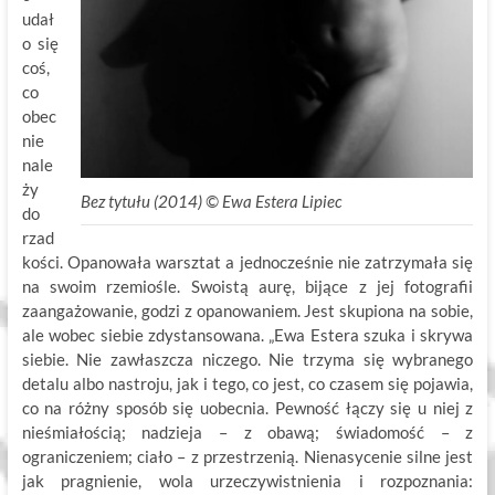
udał
o się
coś,
co
obec
nie
nale
ży
Bez tytułu (2014) © Ewa Estera Lipiec
do
rzad
kości. Opanowała warsztat a jednocześnie nie zatrzymała się
na swoim rzemiośle. Swoistą aurę, bijące z jej fotografii
zaangażowanie, godzi z opanowaniem. Jest skupiona na sobie,
ale wobec siebie zdystansowana. „Ewa Estera szuka i skrywa
siebie. Nie zawłaszcza niczego. Nie trzyma się wybranego
detalu albo nastroju, jak i tego, co jest, co czasem się pojawia,
co na różny sposób się uobecnia. Pewność łączy się u niej z
nieśmiałością; nadzieja – z obawą; świadomość – z
ograniczeniem; ciało – z przestrzenią. Nienasycenie silne jest
jak pragnienie, wola urzeczywistnienia i rozpoznania: