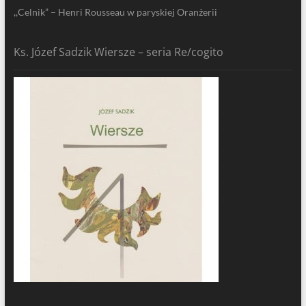
,,Celnik” – Henri Rousseau w paryskiej Oranżerii
Ks. Józef Sadzik Wiersze – seria Re/cogito