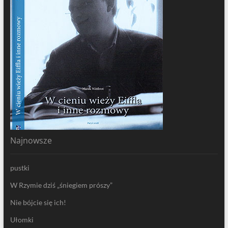
Najnowsze
pustki
W Rzymie dziś „śniegiem prószy”
Nie bójcie się ich!
Ułomki