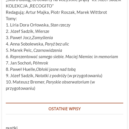
KOLEKCJA „RECOGITO”
Redagują: Artur Majka, Piotr Roszak, Marek Wittbrot
Tomy:
1. Líria Dora Orłowska,
Stan rzeczy
2. Józef Sadzik,
Wiersze
3. Paweł Jocz,
Zamyślenia
4. Anna Sobolewska,
Paryż bez ulic
5. Marek Pelc,
Czarnowidzenia
6.
Reprezentować samego siebie. Maciej Niemiec in memoriam
7. Jan Sochoń,
Półmrok
8. Paweł Huelle,
Obłoki jasne nad tobą
9. Józef Sadzik,
Notatki z podróży
(w przygotowaniu)
10. Mateusz Bremer,
Paryskie obserwatorium
(w
przygotowaniu)
OSTATNIE WPISY
pustki