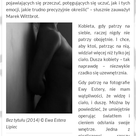
pojawiających się przeczuć, potęgujących się uczuć, jak i tych
emocji, jakie trudno precyzyjnie określić” – słusznie zauważył
Marek Wittbrot.
Kobieta, gdy patrzy na
siebie, raczej nigdy nie
patrzy obojętnie. I chce,
aby ktoś, patrząc na nią,
widział więcej niż tylko jej
ciało. Dusza kobiety – tak
naprawdę – niezwykle
rzadko się uzewnętrznia.
Gdy patrzę na fotografie
Ewy Estery, nie mam
wątpliwości, że widzę i
ciało, i duszę. Można by
powiedzieć, że umiejętnie
operując światłem i
Bez tytułu (2014) ©
.
Ewa Estera
cieniem odsłania swoje
Lipiec
wnętrze. Jedna z
niezliczonej rzeszy