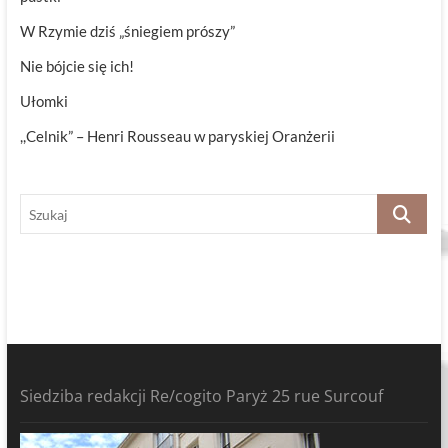
W Rzymie dziś „śniegiem prószy”
Nie bójcie się ich!
Ułomki
,,Celnik” – Henri Rousseau w paryskiej Oranżerii
Szukaj
Siedziba redakcji Re/cogito Paryż 25 rue Surcouf