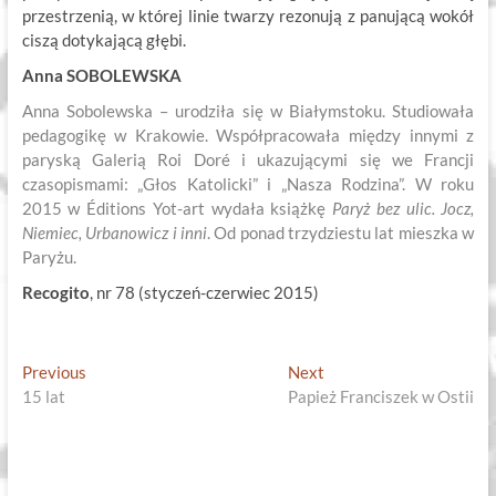
przestrzenią, w której linie twarzy rezonują z panującą wokół
ciszą dotykającą głębi.
Anna SOBOLEWSKA
Anna Sobolewska – urodziła się w Białymstoku. Studiowała
pedagogikę w Krakowie. Współpracowała między innymi z
paryską Galerią Roi Doré i ukazującymi się we Francji
czasopismami: „Głos Katolicki” i „Nasza Rodzina”. W roku
2015 w Éditions Yot-art wydała książkę
Paryż bez ulic. Jocz,
Niemiec, Urbanowicz i inni
. Od ponad trzydziestu lat mieszka w
Paryżu.
Recogito
, nr 78 (styczeń-czerwiec 2015)
Nawigacja
Previous
Next
Previous
Next
post:
post:
15 lat
Papież Franciszek w Ostii
wpisu