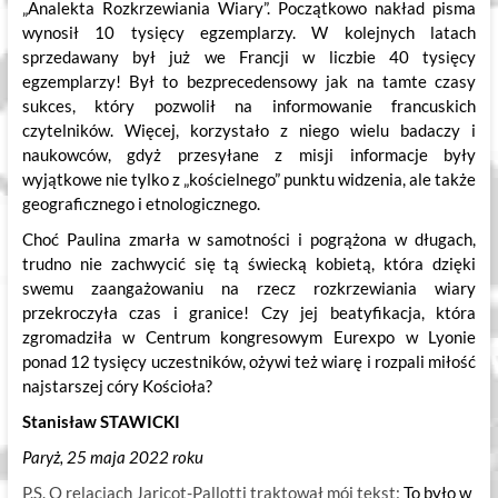
„Analekta Rozkrzewiania Wiary”. Początkowo nakład pisma
wynosił 10 tysięcy egzemplarzy. W kolejnych latach
sprzedawany był już we Francji w liczbie 40 tysięcy
egzemplarzy! Był to bezprecedensowy jak na tamte czasy
sukces, który pozwolił na informowanie francuskich
czytelników. Więcej, korzystało z niego wielu badaczy i
naukowców, gdyż przesyłane z misji informacje były
wyjątkowe nie tylko z „kościelnego” punktu widzenia, ale także
geograficznego i etnologicznego.
Choć Paulina zmarła w samotności i pogrążona w długach,
trudno nie zachwycić się tą świecką kobietą, która dzięki
swemu zaangażowaniu na rzecz rozkrzewiania wiary
przekroczyła czas i granice! Czy jej beatyfikacja, która
zgromadziła w Centrum kongresowym Eurexpo w Lyonie
ponad 12 tysięcy uczestników, ożywi też wiarę i rozpali miłość
najstarszej córy Kościoła?
Stanisław STAWICKI
Paryż, 25 maja 2022 roku
P.S. O relacjach Jaricot-Pallotti traktował mój tekst:
To było w