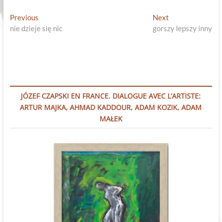
Nawigacja
Previous
Next
Previous
Next
post:
post:
nie dzieje się nic
gorszy lepszy inny
wpisu
JÓZEF CZAPSKI EN FRANCE. DIALOGUE AVEC L’ARTISTE:
ARTUR MAJKA, AHMAD KADDOUR, ADAM KOZIK, ADAM
MAŁEK