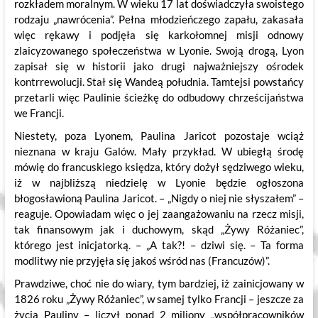
rozkładem moralnym. W wieku 17 lat doświadczyła swoistego
rodzaju „nawrócenia”. Pełna młodzieńczego zapału, zakasała
więc rękawy i podjęła się karkołomnej misji odnowy
zlaicyzowanego społeczeństwa w Lyonie. Swoją drogą, Lyon
zapisał się w historii jako drugi najważniejszy ośrodek
kontrrewolucji. Stał się Wandeą południa. Tamtejsi powstańcy
przetarli więc Paulinie ścieżkę do odbudowy chrześcijaństwa
we Francji.
Niestety, poza Lyonem, Paulina Jaricot pozostaje wciąż
nieznana w kraju Galów. Mały przykład. W ubiegłą środę
mówię do francuskiego księdza, który dożył sędziwego wieku,
iż w najbliższą niedzielę w Lyonie będzie ogłoszona
błogosławioną Paulina Jaricot. – „Nigdy o niej nie słyszałem” –
reaguje. Opowiadam więc o jej zaangażowaniu na rzecz misji,
tak finansowym jak i duchowym, skąd „Żywy Różaniec”,
którego jest inicjatorką. – „A tak?! – dziwi się. – Ta forma
modlitwy nie przyjęła się jakoś wśród nas (Francuzów)”.
Prawdziwe, choć nie do wiary, tym bardziej, iż zainicjowany w
1826 roku „Żywy Różaniec”, w samej tylko Francji – jeszcze za
życia Pauliny – liczył ponad 2 miliony „współpracowników