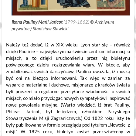
Ikona Pauliny Marii Jaricot
(1799-1862)
©
.
Archiwum
prywatne / Stanisław Stawicki
Należy też dodać, iż w XIX wieku, Lyon stał się – również
dzięki Paulinie – największym na świecie centrum informacji o
misjach, a to dzięki uruchomieniu przez nią biuletynu
poświęconego dziełu rozkrzewiania wiary. W istocie, aby
zmobilizować swoich darczyńców, Paulina uważała, iż muszą
być oni na bieżąco informowani. Tak więc w zamian za
wsparcie materialne i duchowe, misjonarze z krańców świata
byli proszeni o regularne przesyłanie wiadomości o swoich
misjach, co miało przyciągać nowych sympatyków i inspirować
nowe powołania misyjne. (Warto wiedzieć, iż brat Pauliny,
Phileas Jaricot, był księdzem, członkiem Paryskiego
Stowarzyszenia Misji Zagranicznych.) Od 1822 roku listy te
były publikowane w formie przeglądu pod tytułem „Nowości z
misji”. W 1825 roku, biuletyn został przekształcony w