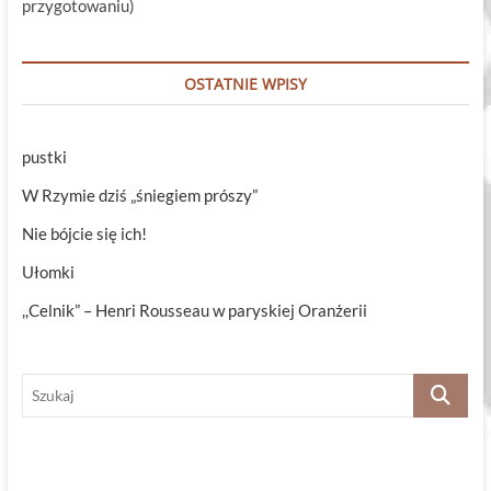
przygotowaniu)
OSTATNIE WPISY
pustki
W Rzymie dziś „śniegiem prószy”
Nie bójcie się ich!
Ułomki
,,Celnik” – Henri Rousseau w paryskiej Oranżerii
Szukaj