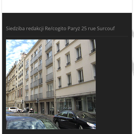
Siedziba redakcji Re/cogito Paryż 25 rue Surcouf