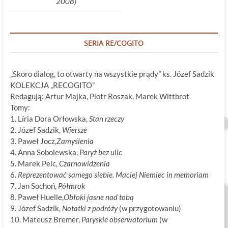
2008)
SERIA RE/COGITO
„Skoro dialog, to otwarty na wszystkie prądy” ks. Józef Sadzik
KOLEKCJA „RECOGITO”
Redagują: Artur Majka, Piotr Roszak, Marek Wittbrot
Tomy:
1. Líria Dora Orłowska,
Stan rzeczy
2. Józef Sadzik,
Wiersze
3. Paweł Jocz,
Zamyślenia
4. Anna Sobolewska,
Paryż bez ulic
5. Marek Pelc,
Czarnowidzenia
6.
Reprezentować samego siebie. Maciej Niemiec in memoriam
7. Jan Sochoń,
Półmrok
8. Paweł Huelle,
Obłoki jasne nad tobą
9. Józef Sadzik,
Notatki z podróży
(w przygotowaniu)
10. Mateusz Bremer,
Paryskie obserwatorium
(w