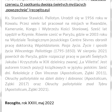
czerwcu. O spotkaniu dwojga świętych myślących
„powszechnie” (recogito.eu)
Ks. Stanisław Stawicki. Pallotyn. Urodził się w 1956 roku w
Kowalu. Przez wiele lat pracował na misjach w Rwandzie,
Kamerunie, Kongo i Wybrzeżu Kości Słoniowej. Sześć lat
spędził w Rzymie. Równie sześć w Paryżu, gdzie w 2003 roku
na Wydziale Teologicznym jezuickiego Centre Sèvres obronił
pracę doktorską
Współdziałanie. Pasja życia. Życie i sposób
życia Wincentego Pallottiego (1795-1850).
W sierpniu 2021
powrócił do Paryża, gdzie rozpoczął pracę w parafii Świętych
Jakuba i Krzysztofa w XIX dzielnicy zwanej „La Villette”. Jest
autorem trzech pozycji książkowych w języku polskim:
Sześć
dni. Rekolekcje z Don Vincenzo
(Apostolicum, Ząbki 2011),
Okruchy pallotyńskie na dzień dobry i dobranoc
(Apostolicum,
Ząbki 2017) oraz
Okruchy pallotyńskie znad Tybru
(Apostolicum, Ząbki 2021).
Recogito
, rok XXIII, maj 2022