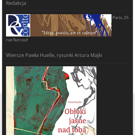
Redakcja
Paris, 25
rue Surcouf
Wiersze Pawła Huelle, rysunki Artura Majki