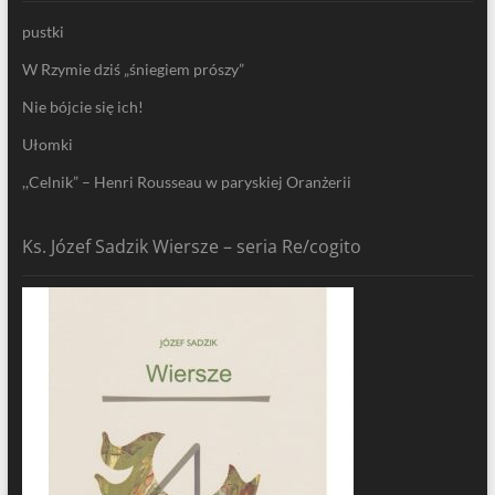
pustki
W Rzymie dziś „śniegiem prószy”
Nie bójcie się ich!
Ułomki
,,Celnik” – Henri Rousseau w paryskiej Oranżerii
Ks. Józef Sadzik Wiersze – seria Re/cogito