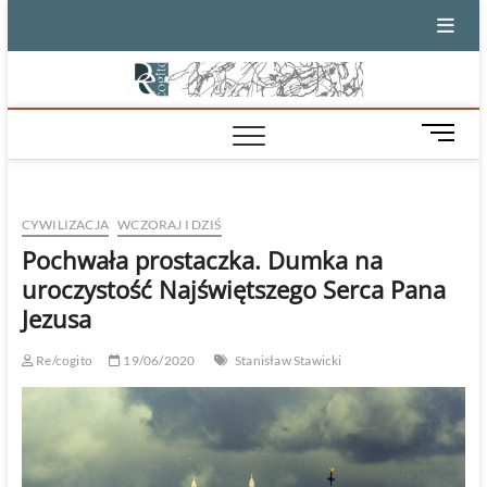
Skip
to
content
M
e
n
u
CYWILIZACJA
WCZORAJ I DZIŚ
B
u
Pochwała prostaczka. Dumka na
t
uroczystość Najświętszego Serca Pana
t
Jezusa
o
n
Re/cogito
19/06/2020
Stanisław Stawicki