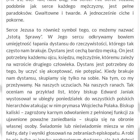
podobnie jak serce każdego mężczyzny, jest pełne
paradoksów. Gwałtowne i twarde. A jednocześnie ciche i
pokorne.
Serce Jezusa to również symbol tego, co możemy nazwać
„Istotą Sprawy”. W Jego sercu odkrywamy bowiem
umiejętność łapania dystansu do rzeczywistości, którego tak
często nam brakuje. Dystans jest cechą bardzo męską. On jest
potrzebny każdemu ojcu, księdzu, mężczyźnie, któremu zależy
na wzroście drugiego człowieka. Dystans jest potrzebny do
tego, by uczyć się akceptować, nie potępiać. Kiedy brakuje
nam dystansu, skupiamy się tylko na sobie. Na tym, co my
przeżywamy. Na naszych uczuciach. Na naszych ranach. Tak
oceniam na przykład list, który biskup Edward Janiak
wystosował w ubiegły poniedziałek do wszystkich polskich
hierarchów atakując w nim prymasa Wojciecha Polaka. Biskup
kaliski – zagrożony karnym odwołaniem z pełnionej funkcji za
ujawnione poważne zaniedbania – skupia się na obronie
własnej osoby. Świadomie lub nieświadomie miesza w nim
fakty, daty i wyniki głosowań na zebraniach episkopatu. A robi
to nie tylko w języku pozbawionym dystansu, ale też dobrej