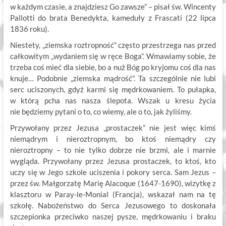
w każdym czasie, a znajdziesz Go zawsze” – pisał św. Wincenty
Pallotti do brata Benedykta, kameduły z Frascati (22 lipca
1836 roku).
Niestety, „ziemska roztropność” często przestrzega nas przed
całkowitym „wydaniem się w ręce Boga”. Wmawiamy sobie, że
trzeba coś mieć dla siebie, bo a nuż Bóg po kryjomu coś dla nas
knuje… Podobnie „ziemska mądrość”. Ta szczególnie nie lubi
serc uciszonych, gdyż karmi się mędrkowaniem. To pułapka,
w którą pcha nas nasza ślepota. Wszak u kresu życia
nie będziemy pytani o to, co wiemy, ale o to, jak żyliśmy.
Przywołany przez Jezusa „prostaczek” nie jest więc kimś
niemądrym i nieroztropnym, bo ktoś niemądry czy
nieroztropny – to nie tylko dobrze nie brzmi, ale i marnie
wygląda. Przywołany przez Jezusa prostaczek, to ktoś, kto
uczy się w Jego szkole uciszenia i pokory serca. Sam Jezus –
przez św. Małgorzatę Marię Alacoque (1647-1690), wizytkę z
klasztoru w Paray-le-Monial (Francja), wskazał nam na tę
szkołę. Nabożeństwo do Serca Jezusowego to doskonała
szczepionka przeciwko naszej pysze, mędrkowaniu i braku