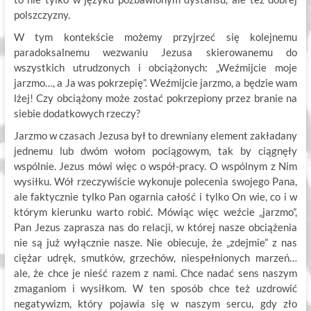
polszczyzny.
W tym kontekście możemy przyjrzeć się kolejnemu
paradoksalnemu wezwaniu Jezusa skierowanemu do
wszystkich utrudzonych i obciążonych: „Weźmijcie moje
jarzmo…, a Ja was pokrzepię”. Weźmijcie jarzmo, a będzie wam
lżej! Czy obciążony może zostać pokrzepiony przez branie na
siebie dodatkowych rzeczy?
Jarzmo w czasach Jezusa był to drewniany element zakładany
jednemu lub dwóm wołom pociągowym, tak by ciągnęły
wspólnie. Jezus mówi więc o współ-pracy. O wspólnym z Nim
wysiłku. Wół rzeczywiście wykonuje polecenia swojego Pana,
ale faktycznie tylko Pan ogarnia całość i tylko On wie, co i w
którym kierunku warto robić. Mówiąc więc weźcie „jarzmo”,
Pan Jezus zaprasza nas do relacji, w której nasze obciążenia
nie są już wyłącznie nasze. Nie obiecuje, że „zdejmie” z nas
ciężar udręk, smutków, grzechów, niespełnionych marzeń…
ale, że chce je nieść razem z nami. Chce nadać sens naszym
zmaganiom i wysiłkom. W ten sposób chce też uzdrowić
negatywizm, który pojawia się w naszym sercu, gdy zło