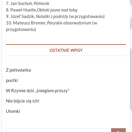
7. Jan Sochoń,
Półmrok
8. Paweł Huelle,
Obłoki jasne nad tobą
9. Józef Sadzik,
Notatki z podróży
(w przygotowaniu)
10. Mateusz Bremer,
Paryskie obserwatorium
(w
przygotowaniu)
OSTATNIE WPISY
Z półświatka
pustki
W Rzymie dziś „śniegiem prószy”
Nie bójcie się ich!
Ułomki
Szukaj