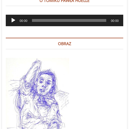
O TOMIKU PAWŁA HUELLE
Odtwarzacz
00:00
00:00
plików
dźwiękowych
OBRAZ