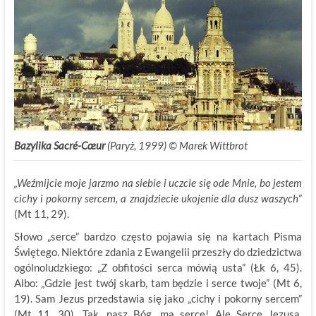
Bazylika Sacré-Cœur
(Paryż, 1999) © Marek Wittbrot
„Weźmijcie moje jarzmo na siebie i uczcie się ode Mnie, bo jestem
cichy i pokorny sercem, a znajdziecie ukojenie dla dusz waszych
”
(Mt 11, 29).
Słowo „serce” bardzo często pojawia się na kartach Pisma
Świętego. Niektóre zdania z Ewangelii przeszły do dziedzictwa
ogólnoludzkiego: „Z obfitości serca mówią usta” (Łk 6, 45).
Albo: „Gdzie jest twój skarb, tam będzie i serce twoje” (Mt 6,
19). Sam Jezus przedstawia się jako „cichy i pokorny sercem”
(Mt 11, 30). Tak, nasz Bóg, ma serce! Ale Serce Jezusa,