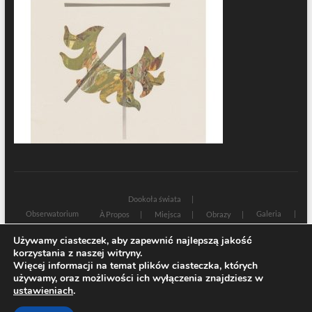
Dookoła świata
Obserwatorium
Galeria
À Propos
Miejsca
Obrazy
Wczoraj i dziś
Kultura
Cywilizacja
Historia
Używamy ciasteczek, aby zapewnić najlepszą jakość
Sacrum profanum
Teksty
Zamyślenia
korzystania z naszej witryny.
Znaki czasu
Świadectwa
Na marginesie
Rozmowy
Więcej informacji na temat plików ciasteczka, których
używamy, oraz możliwości ich wyłączenia znajdziesz w
| Designed by:
Theme Freesia
|
WordPress
| © Copyright All right reserved
ustawieniach
.