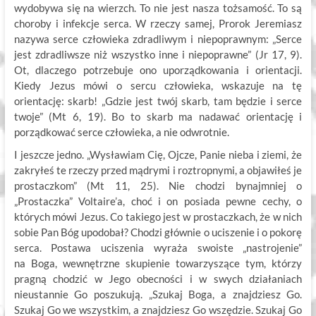
wydobywa się na wierzch. To nie jest nasza tożsamość. To są
choroby i infekcje serca. W rzeczy samej, Prorok Jeremiasz
nazywa serce człowieka zdradliwym i niepoprawnym: „Serce
jest zdradliwsze niż wszystko inne i niepoprawne” (Jr 17, 9).
Ot, dlaczego potrzebuje ono uporządkowania i orientacji.
Kiedy Jezus mówi o sercu człowieka, wskazuje na tę
orientację: skarb! „Gdzie jest twój skarb, tam będzie i serce
twoje” (Mt 6, 19). Bo to skarb ma nadawać orientację i
porządkować serce człowieka, a nie odwrotnie.
I jeszcze jedno. „Wysławiam Cię, Ojcze, Panie nieba i ziemi, że
zakryłeś te rzeczy przed mądrymi i roztropnymi, a objawiłeś je
prostaczkom” (Mt 11, 25). Nie chodzi bynajmniej o
„Prostaczka” Voltaire’a, choć i on posiada pewne cechy, o
których mówi Jezus. Co takiego jest w prostaczkach, że w nich
sobie Pan Bóg upodobał? Chodzi głównie o uciszenie i o pokorę
serca. Postawa uciszenia wyraża swoiste „nastrojenie”
na Boga, wewnętrzne skupienie towarzyszące tym, którzy
pragną chodzić w Jego obecności i w swych działaniach
nieustannie Go poszukują. „Szukaj Boga, a znajdziesz Go.
Szukaj Go we wszystkim, a znajdziesz Go wszędzie. Szukaj Go