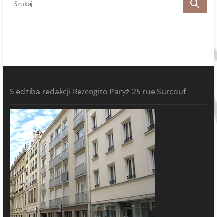
Siedziba redakcji Re/cogito Paryż 25 rue Surcouf