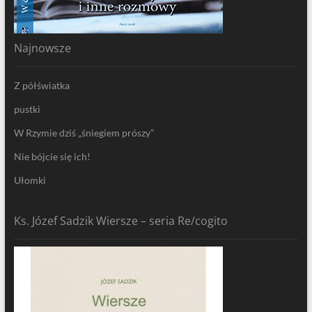
Najnowsze
Z półświatka
pustki
W Rzymie dziś „śniegiem prószy”
Nie bójcie się ich!
Ułomki
Ks. Józef Sadzik Wiersze – seria Re/cogito