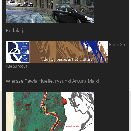
Redakcja
Paris, 25
rue Surcouf
Wiersze Pawła Huelle, rysunki Artura Majki