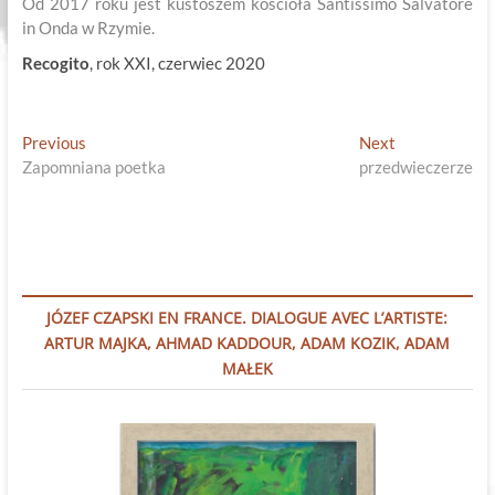
Od 2017 roku jest kustoszem kościoła Santissimo Salvatore
in Onda w Rzymie.
Recogito
, rok XXI, czerwiec 2020
Nawigacja
Previous
Next
Previous
Next
post:
post:
Zapomniana poetka
przedwieczerze
wpisu
JÓZEF CZAPSKI EN FRANCE. DIALOGUE AVEC L’ARTISTE:
ARTUR MAJKA, AHMAD KADDOUR, ADAM KOZIK, ADAM
MAŁEK