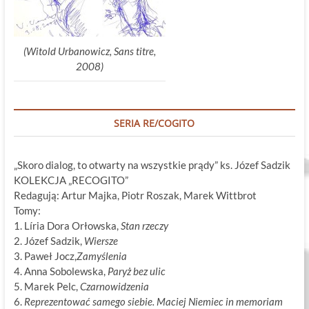
(Witold Urbanowicz, Sans titre,
2008)
SERIA RE/COGITO
„Skoro dialog, to otwarty na wszystkie prądy” ks. Józef Sadzik
KOLEKCJA „RECOGITO”
Redagują: Artur Majka, Piotr Roszak, Marek Wittbrot
Tomy:
1. Líria Dora Orłowska,
Stan rzeczy
2. Józef Sadzik,
Wiersze
3. Paweł Jocz,
Zamyślenia
4. Anna Sobolewska,
Paryż bez ulic
5. Marek Pelc,
Czarnowidzenia
6.
Reprezentować samego siebie. Maciej Niemiec in memoriam