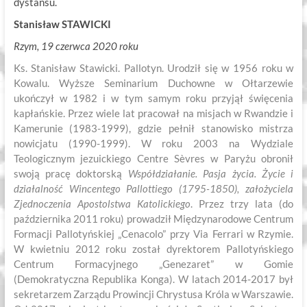
dystansu.
Stanisław STAWICKI
Rzym, 19 czerwca 2020 roku
Ks. Stanisław Stawicki. Pallotyn. Urodził się w 1956 roku w
Kowalu. Wyższe Seminarium Duchowne w Ołtarzewie
ukończył w 1982 i w tym samym roku przyjął święcenia
kapłańskie. Przez wiele lat pracował na misjach w Rwandzie i
Kamerunie (1983-1999), gdzie pełnił stanowisko mistrza
nowicjatu (1990-1999). W roku 2003 na Wydziale
Teologicznym jezuickiego Centre Sèvres w Paryżu obronił
swoją pracę doktorską
Współdziałanie. Pasja życia. Życie i
działalność Wincentego Pallottiego (1795-1850), założyciela
Zjednoczenia Apostolstwa Katolickiego
. Przez trzy lata (do
października 2011 roku) prowadził Międzynarodowe Centrum
Formacji Pallotyńskiej „Cenacolo” przy Via Ferrari w Rzymie.
W kwietniu 2012 roku został dyrektorem Pallotyńskiego
Centrum Formacyjnego „Genezaret” w Gomie
(Demokratyczna Republika Konga). W latach 2014-2017 był
sekretarzem Zarządu Prowincji Chrystusa Króla w Warszawie.