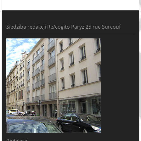
Siedziba redakcji Re/cogito Paryż 25 rue Surcouf