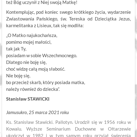
też Bóg uczynił z Niej swoją Matkę!
Kontemplując, pod koniec swego krótkiego życia, wydarzenie
Zwiastowania Pańskiego, św. Tereska od Dzieciątka Jezus,
karmelitanka z Lisieux, tak się modliła:
„O Matko najukochańsza,
pomimo mojej małości,
tak jak Ty,
posiadam w sobie Wszechmocnego.
Dlatego nie boję się,
choć widzę całą moją słabość.
Nie boję się,
bo przecież skarb, który posiada matka,
należy również do dziecka”.
Stanisław STAWICKI
Jamusukro, 25 marca 2021 roku
Ks. Stanisław Stawicki. Pallotyn. Urodził się w 1956 roku w
Kowalu. Wyższe Seminarium Duchowne w Ołtarzewie
ukończył w 1982 i w tym samym roku przyjął święcenia