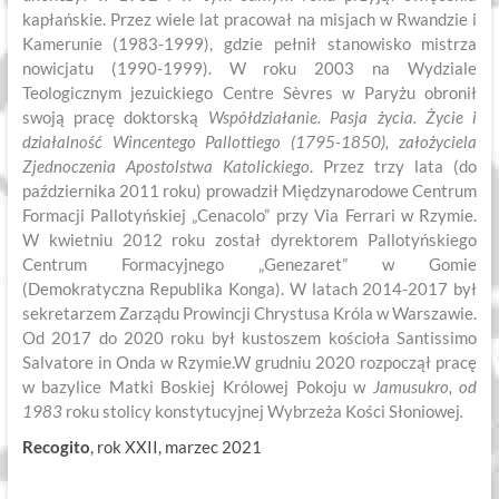
kapłańskie. Przez wiele lat pracował na misjach w Rwandzie i
Kamerunie (1983-1999), gdzie pełnił stanowisko mistrza
nowicjatu (1990-1999). W roku 2003 na Wydziale
Teologicznym jezuickiego Centre Sèvres w Paryżu obronił
swoją pracę doktorską
Współdziałanie. Pasja życia. Życie i
działalność Wincentego Pallottiego (1795-1850), założyciela
Zjednoczenia Apostolstwa Katolickiego
. Przez trzy lata (do
października 2011 roku) prowadził Międzynarodowe Centrum
Formacji Pallotyńskiej „Cenacolo” przy Via Ferrari w Rzymie.
W kwietniu 2012 roku został dyrektorem Pallotyńskiego
Centrum Formacyjnego „Genezaret” w Gomie
(Demokratyczna Republika Konga). W latach 2014-2017 był
sekretarzem Zarządu Prowincji Chrystusa Króla w Warszawie.
Od 2017 do 2020 roku był kustoszem kościoła Santissimo
Salvatore in Onda w Rzymie.W grudniu 2020 rozpoczął pracę
w bazylice Matki Boskiej Królowej Pokoju w
Jamusukro, od
1983
roku stolicy konstytucyjnej Wybrzeża Kości Słoniowej
.
Recogito
, rok XXII, marzec 2021