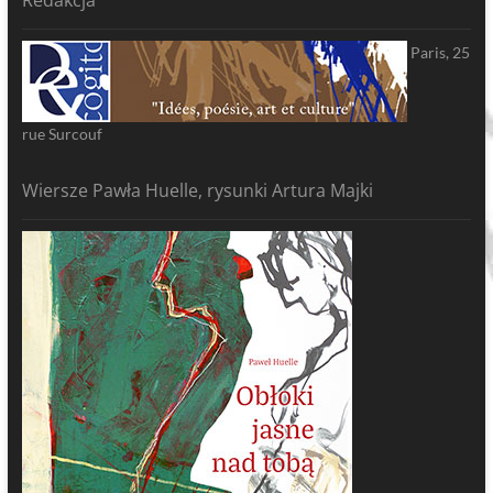
Redakcja
Paris, 25
rue Surcouf
Wiersze Pawła Huelle, rysunki Artura Majki