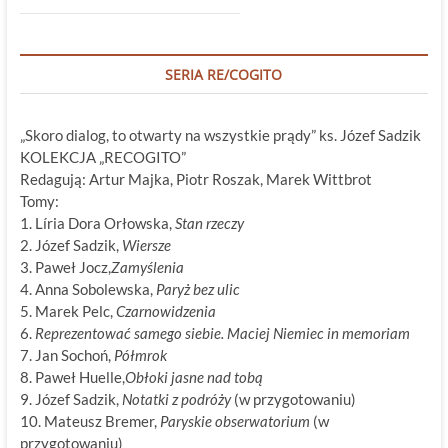
SERIA RE/COGITO
„Skoro dialog, to otwarty na wszystkie prądy” ks. Józef Sadzik
KOLEKCJA „RECOGITO”
Redagują: Artur Majka, Piotr Roszak, Marek Wittbrot
Tomy:
1. Líria Dora Orłowska,
Stan rzeczy
2. Józef Sadzik,
Wiersze
3. Paweł Jocz,
Zamyślenia
4. Anna Sobolewska,
Paryż bez ulic
5. Marek Pelc,
Czarnowidzenia
6.
Reprezentować samego siebie. Maciej Niemiec in memoriam
7. Jan Sochoń,
Półmrok
8. Paweł Huelle,
Obłoki jasne nad tobą
9. Józef Sadzik,
Notatki z podróży
(w przygotowaniu)
10. Mateusz Bremer,
Paryskie obserwatorium
(w
przygotowaniu)