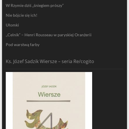
W Rzymie dziś „śniegiem prószy”
Nie bójcie się ich!
Ułomki
,,Celnik” – Henri Rousseau w paryskiej Oranżerii
Pod warstwą farby
Ks. Józef Sadzik Wiersze – seria Re/cogito