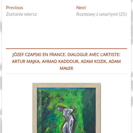
Nawigacja
Previous
Next
Previous
Next
post:
post:
Zostanie wiersz
Rozmowy z umarłymi (25)
wpisu
JÓZEF CZAPSKI EN FRANCE. DIALOGUE AVEC L’ARTISTE:
ARTUR MAJKA, AHMAD KADDOUR, ADAM KOZIK, ADAM
MAŁEK