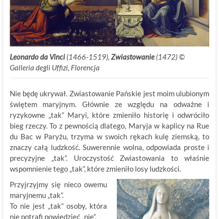
Leonardo da Vinci
(1466-1519),
Zwiastowanie
(1472) ©
Galleria degli Uffizi, Florencja
Nie będę ukrywał. Zwiastowanie Pańskie jest moim ulubionym
świętem maryjnym. Głównie ze względu na odważne i
ryzykowne „tak” Maryi, które zmieniło historię i odwróciło
bieg rzeczy. To z pewnością dlatego, Maryja w kaplicy na Rue
du Bac w Paryżu, trzyma w swoich rękach kulę ziemską, to
znaczy całą ludzkość. Suwerennie wolna, odpowiada proste i
precyzyjne „tak”. Uroczystość Zwiastowania to właśnie
wspomnienie tego „tak”, które zmieniło losy ludzkości.
Przyjrzyjmy się nieco owemu
maryjnemu „tak”.
To nie jest „tak” osoby, która
nie potrafi powiedzieć „nie”.