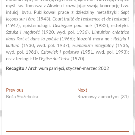
myśli św. Tomasza z Akwinu i rozwijając swoją koncepcję tzw.
intuicji bytu. Publikował prace z dziedziny metafizyki:
Sept
leçons sur l’étre
(1943),
Court traité de l’existence et de l’existant
(1947); epistemologii:
Distinguer pour unir
(1932); estetyki:
Sztuka i mądrość
(1920, wyd. pol. 1936),
L’intuition créatrice
dans l’art et dans la poésie
(1966); filozofii moralnej:
Religia i
kultura
(1930, wyd. pol. 1937),
Humanizm integralny
(1936,
wyd. pol. 1981),
Człowiek i państwo (
1951, wyd. pol. 1993);
oraz teologii:
De l’Eglise du Christ
(1970).
Recogito /
Archiwum pamięci, styczeń-marzec 2002
Nawigacja
Previous
Next
Previous
Next
post:
post:
Boża Służebnica
Rozmowy z umarłymi (31)
wpisu