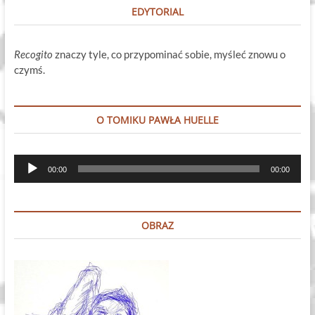
EDYTORIAL
Recogito
znaczy tyle, co przypominać sobie, myśleć znowu o
czymś.
O TOMIKU PAWŁA HUELLE
Odtwarzacz
00:00
00:00
plików
dźwiękowych
OBRAZ