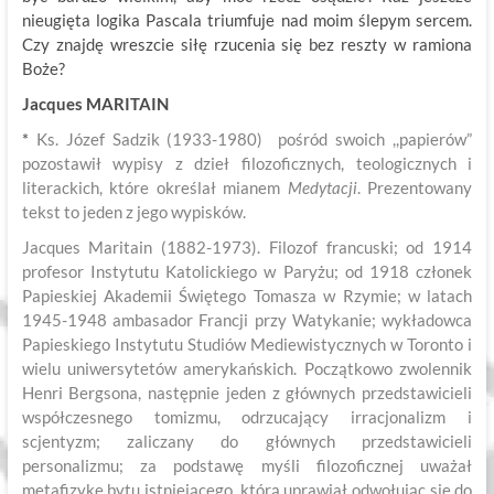
nieugięta logika Pascala triumfuje nad moim ślepym sercem.
Czy znajdę wreszcie siłę rzucenia się bez reszty w ramiona
Boże?
Jacques MARITAIN
*
Ks. Józef Sadzik (1933-1980) pośród swoich ,,papierów”
pozostawił wypisy z dzieł filozoficznych, teologicznych i
literackich, które określał mianem
Medytacji
. Prezentowany
tekst to jeden z jego wypisków.
Jacques Maritain (1882-1973). Filozof francuski; od 1914
profesor Instytutu Katolickiego w Paryżu; od 1918 członek
Papieskiej Akademii Świętego Tomasza w Rzymie; w latach
1945-1948 ambasador Francji przy Watykanie; wykładowca
Papieskiego Instytutu Studiów Mediewistycznych w Toronto i
wielu uniwersytetów amerykańskich. Początkowo zwolennik
Henri Bergsona, następnie jeden z głównych przedstawicieli
współczesnego tomizmu, odrzucający irracjonalizm i
scjentyzm; zaliczany do głównych przedstawicieli
personalizmu; za podstawę myśli filozoficznej uważał
metafizykę bytu istniejącego, którą uprawiał odwołując się do