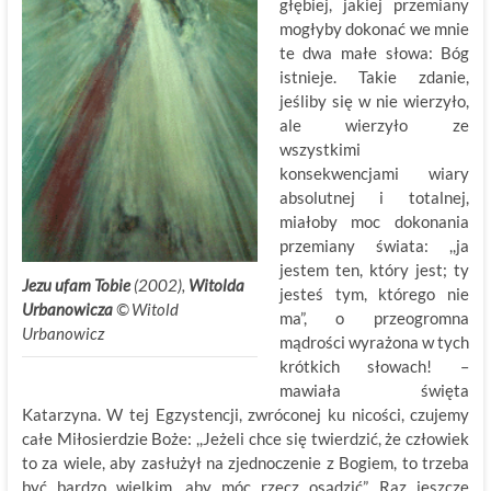
głębiej, jakiej przemiany
mogłyby dokonać we mnie
te dwa małe słowa: Bóg
istnieje. Takie zdanie,
jeśliby się w nie wierzyło,
ale wierzyło ze
wszystkimi
konsekwencjami wiary
absolutnej i totalnej,
miałoby moc dokonania
przemiany świata: ,,ja
jestem ten, który jest; ty
Jezu ufam Tobie
(2002),
Witolda
jesteś tym, którego nie
Urbanowicza
©
.
Witold
ma”, o przeogromna
Urbanowicz
mądrości wyrażona w tych
krótkich słowach! –
mawiała święta
Katarzyna. W tej Egzystencji, zwróconej ku nicości, czujemy
całe Miłosierdzie Boże: ,,Jeżeli chce się twierdzić, że człowiek
to za wiele, aby zasłużył na zjednoczenie z Bogiem, to trzeba
być bardzo wielkim, aby móc rzecz osądzić”. Raz jeszcze