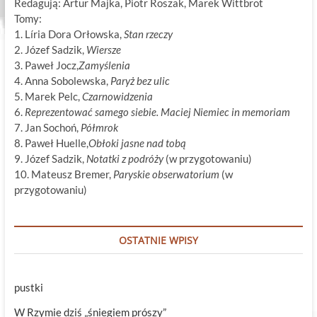
Redagują: Artur Majka, Piotr Roszak, Marek Wittbrot
Tomy:
1. Líria Dora Orłowska,
Stan rzeczy
2. Józef Sadzik,
Wiersze
3. Paweł Jocz,
Zamyślenia
4. Anna Sobolewska,
Paryż bez ulic
5. Marek Pelc,
Czarnowidzenia
6.
Reprezentować samego siebie. Maciej Niemiec in memoriam
7. Jan Sochoń,
Półmrok
8. Paweł Huelle,
Obłoki jasne nad tobą
9. Józef Sadzik,
Notatki z podróży
(w przygotowaniu)
10. Mateusz Bremer,
Paryskie obserwatorium
(w
przygotowaniu)
OSTATNIE WPISY
pustki
W Rzymie dziś „śniegiem prószy”