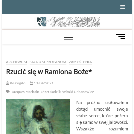
Skip
to
content
M
e
n
u
ARCHIWUM
SACRUM PROFANUM
ZAMYŚLENIA
B
u
Rzucić się w Ramiona Boże*
t
t
Re/cogito
11/04/2021
o
Jacques Maritain
Józef Sadzik
Witold Urbanowicz
n
Na próżno usiłowałem
dotąd umocnić swoje
słabe serce, które pożera
się samo w swej jałowości.
Wszakże rozumiem