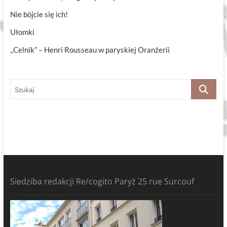
Nie bójcie się ich!
Ułomki
,,Celnik” – Henri Rousseau w paryskiej Oranżerii
Szukaj
Siedziba redakcji Re/cogito Paryż 25 rue Surcouf