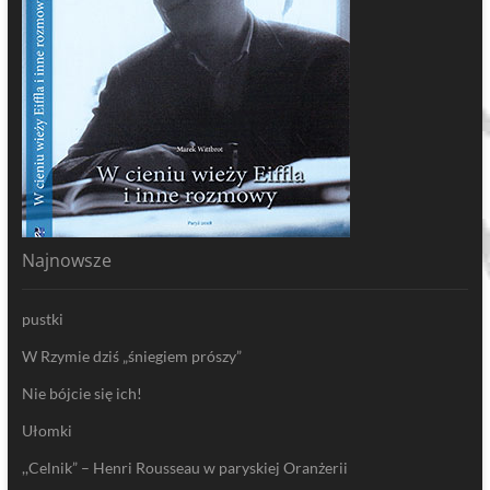
Najnowsze
pustki
W Rzymie dziś „śniegiem prószy”
Nie bójcie się ich!
Ułomki
,,Celnik” – Henri Rousseau w paryskiej Oranżerii