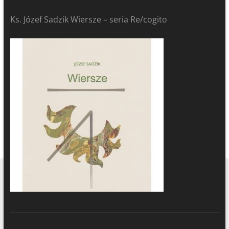
Ks. Józef Sadzik Wiersze – seria Re/cogito