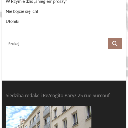
W Rzymie dziś „śniegiem prószy”
Nie bójcie się ich!
Ułomki
Szukaj
Siedziba redakcji Re/cogito Paryż 25 rue Surcouf