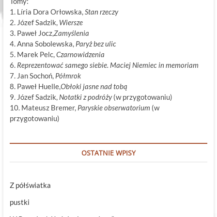
Tomy:
1. Líria Dora Orłowska,
Stan rzeczy
2. Józef Sadzik,
Wiersze
3. Paweł Jocz,
Zamyślenia
4. Anna Sobolewska,
Paryż bez ulic
5. Marek Pelc,
Czarnowidzenia
6.
Reprezentować samego siebie. Maciej Niemiec in memoriam
7. Jan Sochoń,
Półmrok
8. Paweł Huelle,
Obłoki jasne nad tobą
9. Józef Sadzik,
Notatki z podróży
(w przygotowaniu)
10. Mateusz Bremer,
Paryskie obserwatorium
(w
przygotowaniu)
OSTATNIE WPISY
Z półświatka
pustki