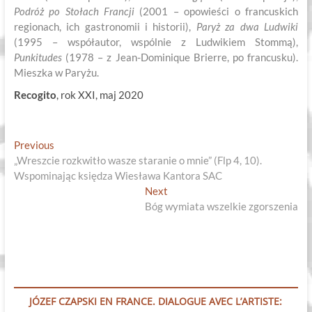
Podróż po Stołach Francji
(2001 – opowieści o francuskich
regionach, ich gastronomii i historii),
Paryż za dwa Ludwiki
(1995 – współautor, wspólnie z Ludwikiem Stommą),
Punkitudes
(1978 – z Jean-Dominique Brierre, po francusku).
Mieszka w Paryżu.
Recogito
, rok XXI, maj 2020
Nawigacja
Previous
Previous
post:
„Wreszcie rozkwitło wasze staranie o mnie” (Flp 4, 10).
wpisu
Wspominając księdza Wiesława Kantora SAC
Next
Next
post:
Bóg wymiata wszelkie zgorszenia
JÓZEF CZAPSKI EN FRANCE. DIALOGUE AVEC L’ARTISTE: