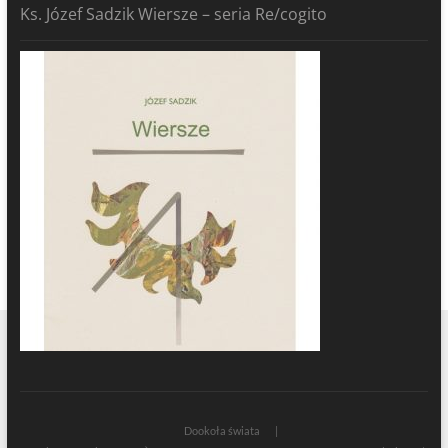
Ks. Józef Sadzik Wiersze – seria Re/cogito
Dookoła świata