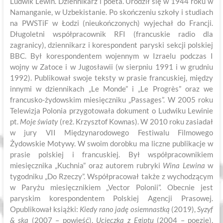
Ludwik Lewin. Dziennikarz i poeta. Urodził się w 1944 roku w
Namanganie, w Uzbekistanie. Po skończeniu szkoły i studiach
na PWSTiF w Łodzi (nieukończonych) wyjechał do Francji.
Długoletni współpracownik RFI (francuskie radio dla
zagranicy), dziennikarz i korespondent paryski sekcji polskiej
BBC. Był korespondentem wojennym w Izraelu podczas I
wojny w Zatoce i w Jugosławii (w sierpniu 1991 i w grudniu
1992). Publikował swoje teksty w prasie francuskiej, między
innymi w dziennikach „Le Monde” i „Le Progrès” oraz we
francusko-żydowskim miesięczniku „Passages”. W 2005 roku
Telewizja Polonia przygotowała dokument o Ludwiku Lewinie
pt.
Moje światy
(reż. Krzysztof Kownas). W 2010 roku zasiadał
w jury VII Międzynarodowego Festiwalu Filmowego
Żydowskie Motywy. W swoim dorobku ma liczne publikacje w
prasie polskiej i francuskiej. Był współpracownikiem
miesięcznika „Kuchnia” oraz autorem rubryki
Wina Lewina
w
tygodniku „Do Rzeczy”. Współpracował także z wychodzącym
w Paryżu miesięcznikiem „Vector Polonii”. Obecnie jest
paryskim korespondentem Polskiej Agencji Prasowej.
Opublikował książki:
Kiedy rano jadę osiemnastką
(2019),
Syzyf
& ska
(2007 – powieść),
Ucieczka z Egiptu
(2004 – poezje),