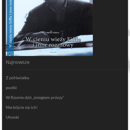
Najnowsze
Z półświatka
pustki
W Rzymie dziś „śniegiem prószy”
Nie bójcie się ich!
Ułomki