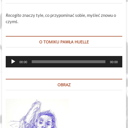
Recogito
znaczy tyle, co przypominać sobie, myśleć znowu o
czymś.
O TOMIKU PAWŁA HUELLE
Odtwarzacz
00:00
00:00
plików
dźwiękowych
OBRAZ