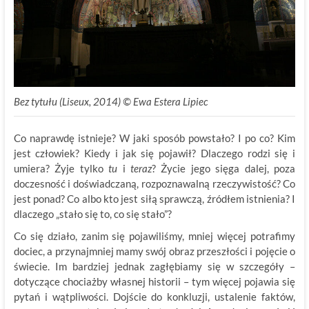
Bez tytułu (Liseux, 2014) © Ewa Estera Lipiec
Co naprawdę istnieje? W jaki sposób powstało? I po co? Kim
jest człowiek? Kiedy i jak się pojawił? Dlaczego rodzi się i
umiera? Żyje tylko
tu
i
teraz
? Życie jego sięga dalej, poza
doczesność i doświadczaną, rozpoznawalną rzeczywistość? Co
jest ponad? Co albo kto jest siłą sprawczą, źródłem istnienia? I
dlaczego „stało się to, co się stało”?
Co się działo, zanim się pojawiliśmy, mniej więcej potrafimy
dociec, a przynajmniej mamy swój obraz przeszłości i pojęcie o
świecie. Im bardziej jednak zagłębiamy się w szczegóły –
dotyczące chociażby własnej historii – tym więcej pojawia się
pytań i wątpliwości. Dojście do konkluzji, ustalenie faktów,