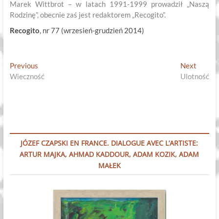
Marek Wittbrot – w latach 1991-1999 prowadził „Naszą
Rodzinę”, obecnie zaś jest redaktorem „Recogito”.
Recogito
, nr 77 (wrzesień-grudzień 2014)
Nawigacja
Previous
Next
Previous
Next
post:
post:
Wieczność
Ulotność
wpisu
JÓZEF CZAPSKI EN FRANCE. DIALOGUE AVEC L’ARTISTE:
ARTUR MAJKA, AHMAD KADDOUR, ADAM KOZIK, ADAM
MAŁEK