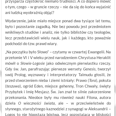
przysparza częstokroć niemało trudności. A co dopiero mówić
o tym, czego – w gruncie rzeczy – nie da się do końca wyjaśnić
ani ludzką wyobraźnią objąć?
Wydarzenie, jakie miało miejsce ponad dwa tysiące lat temu,
było i pozostanie zagadką. Nie bez powodu jest przedmiotem
wnikliwych studiów i analiz, nie tylko biblistów czy teologów,
lecz przedstawicieli wielu nauk, jak i każdego, kto poważnie
podchodzi do tzw. prawd wiary.
„Na początku było Słowo” – czytamy w czwartej Ewangelii. Na
przełomie VI i V wieku przed narodzeniem Chrystusa Heraklit
mówił o
Słowie-Logosie
jako odwiecznym pierwiastku rzeczy.
Gdy św. Jan, parafrazując pierwsze wersety
Genesis
, tworzył
swój Prolog, wyznawcy i interpretatorzy Talmudu głosili, że
przed stworzeniem nieba i ziemi istniały: Prawo (
Tora
), pokuta
(
teszuwa
), ogród Eden, miejsce gehenny, Tron Chwały, święty
Przybytek i Imię Mesjasz. Św. Jan znał te silnie zakorzenione
przekonania. Nieobce były mu również nauki Filona, autora
dzieła
O wieczności świata,
ale – w przeciwieństwie do
słynnego, starożytnego kaznodziei z synagogi w Aleksandrii –
Logos to nie hipostaza bóstwa, lecz pozostająca w bliskości