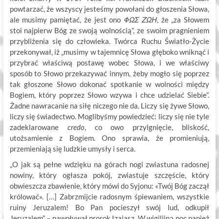
powtarzać, że wszyscy jesteśmy powołani do głoszenia Słowa,
ale musimy pamiętać, że jest ono
ΦΩΣ ΖΩΗ
, że „za Słowem
stoi najpierw Bóg ze swoją wolnością”, ze swoim pragnieniem
przybliżenia się do człowieka. Twórca Ruchu Światło-Życie
przekonywał, iż „musimy w tajemnicę Słowa głęboko wniknąć i
przybrać właściwą postawę wobec Słowa, i we właściwy
sposób to Słowo przekazywać innym, żeby mogło się poprzez
tak głoszone Słowo dokonać spotkanie w wolności między
Bogiem, który poprzez Słowo wzywa i chce udzielać Siebie”.
Żadne nawracanie na siłę niczego nie da. Liczy się żywe Słowo,
liczy się świadectwo. Moglibyśmy powiedzieć: liczy się nie tyle
zadeklarowane
credo
, co owo przylgnięcie, bliskość,
utożsamienie z Bogiem. Ono sprawia, że promieniują,
przemieniają się ludzkie umysły i serca.
„O jak są pełne wdzięku na górach nogi zwiastuna radosnej
nowiny, który ogłasza pokój, zwiastuje szczęście, który
obwieszcza zbawienie, który mówi do Syjonu: «Twój Bóg zaczął
królować». […] Zabrzmijcie radosnym śpiewaniem, wszystkie
ruiny Jeruzalem! Bo Pan pocieszył swój lud, odkupił
Jeruzalem” – nawoływał prorok Izajasz. W wigilijną noc papież