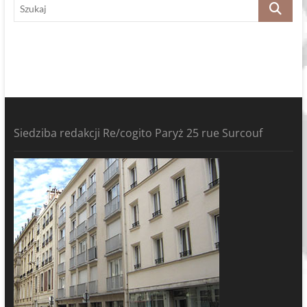
Szukaj
Siedziba redakcji Re/cogito Paryż 25 rue Surcouf