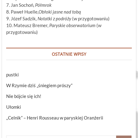
7. Jan Sochoń,
Półmrok
8. Paweł Huelle,
Obłoki jasne nad tobą
9. Józef Sadzik,
Notatki z podróży
(w przygotowaniu)
10. Mateusz Bremer,
Paryskie obserwatorium
(w
przygotowaniu)
OSTATNIE WPISY
pustki
W Rzymie dziś „śniegiem prószy”
Nie bójcie się ich!
Ułomki
,,Celnik” – Henri Rousseau w paryskiej Oranżerii