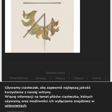
Dookoła świata
Obserwatorium
Galeria
À Propos
Miejsca
Obrazy
Wczoraj i dziś
Kultura
Cywilizacja
Historia
Używamy ciasteczek, aby zapewnić najlepszą jakość
Sacrum profanum
Teksty
Zamyślenia
korzystania z naszej witryny.
Znaki czasu
Świadectwa
Na marginesie
Rozmowy
Więcej informacji na temat plików ciasteczka, których
używamy, oraz możliwości ich wyłączenia znajdziesz w
| Designed by:
Theme Freesia
|
WordPress
| © Copyright All right reserved
ustawieniach
.