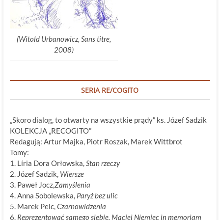
(Witold Urbanowicz, Sans titre,
2008)
SERIA RE/COGITO
„Skoro dialog, to otwarty na wszystkie prądy” ks. Józef Sadzik
KOLEKCJA „RECOGITO”
Redagują: Artur Majka, Piotr Roszak, Marek Wittbrot
Tomy:
1. Líria Dora Orłowska,
Stan rzeczy
2. Józef Sadzik,
Wiersze
3. Paweł Jocz,
Zamyślenia
4. Anna Sobolewska,
Paryż bez ulic
5. Marek Pelc,
Czarnowidzenia
6.
Reprezentować samego siebie. Maciej Niemiec in memoriam