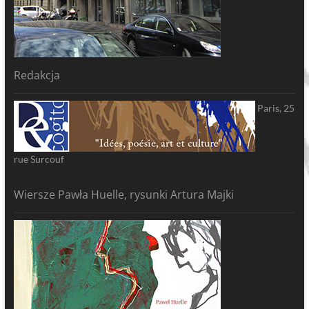
Redakcja
Paris, 25
rue Surcouf
Wiersze Pawła Huelle, rysunki Artura Majki