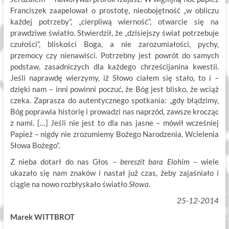
Franciszek zaapelował o prostotę, nieobojętność „w obliczu
każdej potrzeby”, „cierpliwą wierność”, otwarcie się na
prawdziwe światło. Stwierdził, że „dzisiejszy świat potrzebuje
czułości”, bliskości Boga, a nie zarozumiałości, pychy,
przemocy czy nienawiści. Potrzebny jest powrót do samych
podstaw, zasadniczych dla każdego chrześcijanina kwestii.
Jeśli naprawdę wierzymy, iż Słowo ciałem się stało, to i –
dzięki nam – inni powinni poczuć, że Bóg jest blisko, że wciąż
czeka. Zaprasza do autentycznego spotkania: „gdy błądzimy,
Bóg poprawia historię i prowadzi nas naprzód, zawsze krocząc
z nami. […] Jeśli nie jest to dla nas jasne – mówił wcześniej
Papież – nigdy nie zrozumiemy Bożego Narodzenia, Wcielenia
Słowa Bożego”.
Z nieba dotarł do nas Głos –
bereszit bara Elohim
– wiele
ukazało się nam znaków i nastał już czas, żeby zajaśniało i
ciągle na nowo rozbłyskało światło
Słowa
.
25-12-2014
Marek WITTBROT