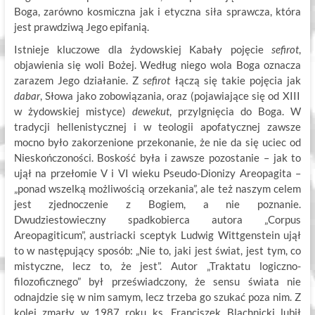
Boga, zarówno kosmiczna jak i etyczna siła sprawcza, która
jest prawdziwą Jego epifanią.
Istnieje kluczowe dla żydowskiej Kabały pojęcie
sefirot
,
objawienia się woli Bożej. Według niego wola Boga oznacza
zarazem Jego działanie. Z
sefirot
łączą się takie pojęcia jak
dabar
, Słowa jako zobowiązania, oraz (pojawiające się od XIII
w żydowskiej mistyce)
dewekut
, przylgnięcia do Boga. W
tradycji hellenistycznej i w teologii apofatycznej zawsze
mocno było zakorzenione przekonanie, że nie da się uciec od
Nieskończoności. Boskość była i zawsze pozostanie – jak to
ujął na przełomie V i VI wieku Pseudo-Dionizy Areopagita –
„ponad wszelką możliwością orzekania”, ale też naszym celem
jest zjednoczenie z Bogiem, a nie poznanie.
Dwudziestowieczny spadkobierca autora „Corpus
Areopagiticum”, austriacki sceptyk Ludwig Wittgenstein ujął
to w następujący sposób: „Nie to, jaki jest świat, jest tym, co
mistyczne, lecz to, że jest”. Autor „Traktatu logiczno-
filozoficznego” był przeświadczony, że sensu świata nie
odnajdzie się w nim samym, lecz trzeba go szukać poza nim. Z
kolei zmarły w 1987 roku ks. Franciszek Blachnicki lubił