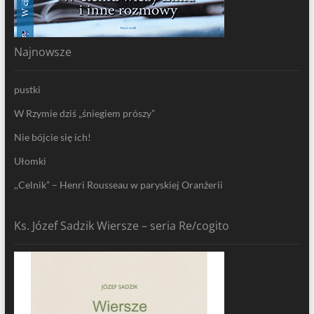
Najnowsze
pustki
W Rzymie dziś „śniegiem prószy”
Nie bójcie się ich!
Ułomki
,,Celnik” – Henri Rousseau w paryskiej Oranżerii
Ks. Józef Sadzik Wiersze – seria Re/cogito