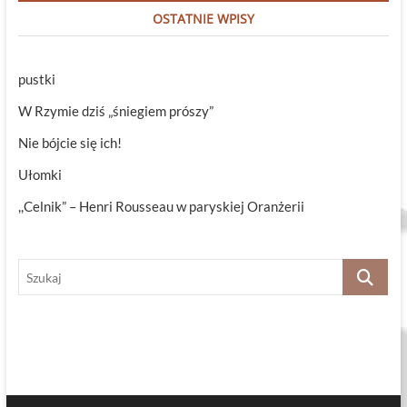
OSTATNIE WPISY
pustki
W Rzymie dziś „śniegiem prószy”
Nie bójcie się ich!
Ułomki
,,Celnik” – Henri Rousseau w paryskiej Oranżerii
Szukaj