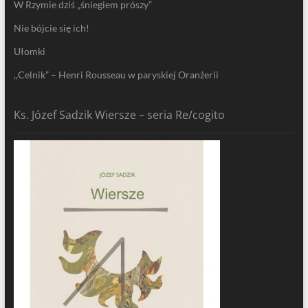
W Rzymie dziś „śniegiem prószy”
Nie bójcie się ich!
Ułomki
,,Celnik” – Henri Rousseau w paryskiej Oranżerii
Ks. Józef Sadzik Wiersze – seria Re/cogito