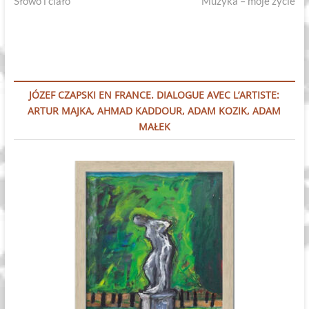
post:
post:
Słowo i ciało
Muzyka – moje życie
wpisu
JÓZEF CZAPSKI EN FRANCE. DIALOGUE AVEC L’ARTISTE:
ARTUR MAJKA, AHMAD KADDOUR, ADAM KOZIK, ADAM
MAŁEK