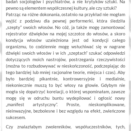
badań socjologów i psychiatrów, a nie krytyków sztuki. Na
pewno są elementem współczesnej kultury, ale czy sztuki?
Patrząc na różne dokonania, ostatnio na przykład nie mogłam
wyjść z podziwu dla pewnej performerki, która śledziła
„szepty” swoich włosów. No cóż, ja także mogę zamontować
rejestrator dźwięków na mojej szczotce do włosów, a skoro
kondycja włosów uzależniona jest od kondycji całego
organizmu, to codziennie mogę wsłuchiwać się w nagrane
dźwięki swoich włosów i w ich „szeptach” szukać odpowiedzi
dotyczących moich nastrojów, postrzegania rzeczywistości
(można to rozbudowywać w nieskończoność, podczepiając do
tego bardziej lub mniej racjonalne teorie, miejsca i czas). Aby
było bardziej pikantnie, kontrowersyjnie i medialnie,
niekoniecznie muszą to być włosy na głowie. Gdybym nie
mogła się dopatrzyć korelacji, o której wspominałam, zawsze
mogę się w odruchu buntu wydepilować i ogłosić nowy
„manifest artystyczny”. Proste, nieskomplikowane,
nieinwazyjne, bezbolesne i bez względu na efekt, zwieńczone
sukcesem.
Czy znalazłabym zwolenników, współuczestników, tych,