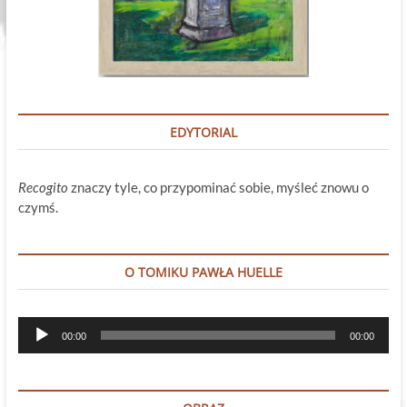
EDYTORIAL
Recogito
znaczy tyle, co przypominać sobie, myśleć znowu o
czymś.
O TOMIKU PAWŁA HUELLE
Odtwarzacz
00:00
00:00
plików
dźwiękowych