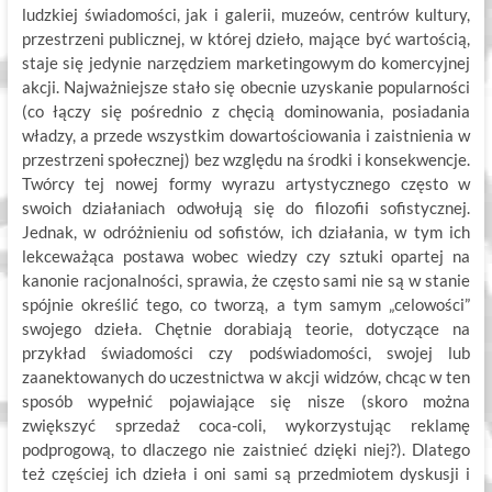
ludzkiej świadomości, jak i galerii, muzeów, centrów kultury,
przestrzeni publicznej, w której dzieło, mające być wartością,
staje się jedynie narzędziem marketingowym do komercyjnej
akcji. Najważniejsze stało się obecnie uzyskanie popularności
(co łączy się pośrednio z chęcią dominowania, posiadania
władzy, a przede wszystkim dowartościowania i zaistnienia w
przestrzeni społecznej) bez względu na środki i konsekwencje.
Twórcy tej nowej formy wyrazu artystycznego często w
swoich działaniach odwołują się do filozofii sofistycznej.
Jednak, w odróżnieniu od sofistów, ich działania, w tym ich
lekceważąca postawa wobec wiedzy czy sztuki opartej na
kanonie racjonalności, sprawia, że często sami nie są w stanie
spójnie określić tego, co tworzą, a tym samym „celowości”
swojego dzieła. Chętnie dorabiają teorie, dotyczące na
przykład świadomości czy podświadomości, swojej lub
zaanektowanych do uczestnictwa w akcji widzów, chcąc w ten
sposób wypełnić pojawiające się nisze (skoro można
zwiększyć sprzedaż coca-coli, wykorzystując reklamę
podprogową, to dlaczego nie zaistnieć dzięki niej?). Dlatego
też częściej ich dzieła i oni sami są przedmiotem dyskusji i