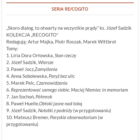
SERIA RE/COGITO
„Skoro dialog, to otwarty na wszystkie prądy” ks. Józef Sadzik
KOLEKCJA „RECOGITO”
Redagują: Artur Majka, Piotr Roszak, Marek Wittbrot
Tomy:
1. Líria Dora Orłowska,
Stan rzeczy
2. Józef Sadzik,
Wiersze
3. Paweł Jocz,
Zamyślenia
4. Anna Sobolewska,
Paryż bez ulic
5. Marek Pelc,
Czarnowidzenia
6.
Reprezentować samego siebie. Maciej Niemiec in memoriam
7. Jan Sochoń,
Półmrok
8. Paweł Huelle,
Obłoki jasne nad tobą
9. Józef Sadzik,
Notatki z podróży
(w przygotowaniu)
10. Mateusz Bremer,
Paryskie obserwatorium
(w
przygotowaniu)