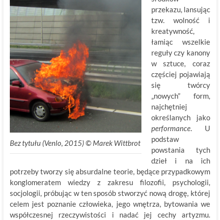
przekazu, lansując
tzw. wolność i
kreatywność,
łamiąc wszelkie
reguły czy kanony
w sztuce, coraz
częściej pojawiają
się twórcy
„nowych” form,
najchętniej
określanych jako
performance
. U
podstaw
Bez tytułu (Venlo, 2015) ©
.
Marek Wittbrot
powstania tych
dzieł i na ich
potrzeby tworzy się absurdalne teorie, będące przypadkowym
konglomeratem wiedzy z zakresu filozofii, psychologii,
socjologii, próbując w ten sposób stworzyć nową drogę, której
celem jest poznanie człowieka, jego wnętrza, bytowania we
współczesnej rzeczywistości i nadać jej cechy artyzmu.