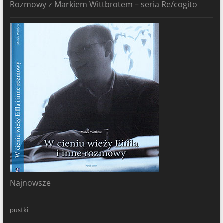
Rozmowy z Markiem Wittbrotem – seria Re/cogito
Najnowsze
pustki