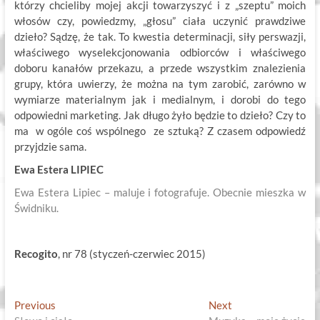
którzy chcieliby mojej akcji towarzyszyć i z „szeptu” moich
włosów czy, powiedzmy, „głosu” ciała uczynić prawdziwe
dzieło? Sądzę, że tak. To kwestia determinacji, siły perswazji,
właściwego wyselekcjonowania odbiorców i właściwego
doboru kanałów przekazu, a przede wszystkim znalezienia
grupy, która uwierzy, że można na tym zarobić, zarówno w
wymiarze materialnym jak i medialnym, i dorobi do tego
odpowiedni marketing. Jak długo żyło będzie to dzieło? Czy to
ma w ogóle coś wspólnego ze sztuką? Z czasem odpowiedź
przyjdzie sama.
Ewa Estera LIPIEC
Ewa Estera Lipiec – maluje i fotografuje. Obecnie mieszka w
Świdniku.
Recogito
, nr 78 (styczeń-czerwiec 2015)
Nawigacja
Previous
Next
Previous
Next