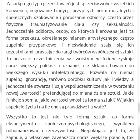
Zasadą tego typu przedstawień jest sprzeciw wobec wszelkich
konwencji, negowanie tradycji, przyjętych norm moralnych i
społecznych, szokowanie i poruszanie odbiorcy, często przez
fizyczne traumatyzowanie ciała czy seksualności.
Jednocześnie odbiorcy, osoby, do których kierowana jest ta
forma przekazu, określanego mianem artystycznego, często
zupełnie przypadkowo i nieświadomie stają się ich
uczestnikami, urastając do rangi twórców współczesnej sztuki.
To poczucie uczestniczenia w swoistym
misterium
zyskuje
coraz większy poklask i uznanie, nie skłania bowiem do
większego wysiłku intelektualnego. Pozwala na niemal
zupełną ignorancję, zarówno dorobku kultury jak i wiedzy, a
jednocześnie stwarza iluzję współuczestniczenia w tworzeniu
nowej „wartości”, pretendującej do miana dzieła sztuki. Jakie
funkcje spełnia, jakie wartości wnosi ta forma sztuki? W jakim
aspekcie życia i na ile one są prawdziwe i trwałe?
Wszystko to jest nie tyle formą sztuki, co formą
eksperymentu społeczno-psychologicznego, wynikiem
odhumanizowania rzeczywistości. Niepokojące jest to, że
zajmuje, a właściwie zawłaszcza coraz większe połacie, tak