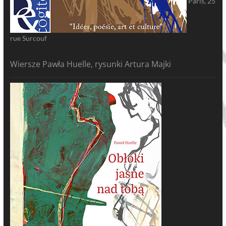
Paris, 25
rue Surcouf
Wiersze Pawła Huelle, rysunki Artura Majki