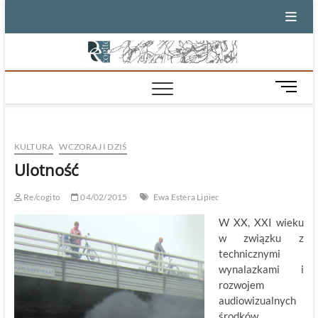
Skip
to
content
M
e
n
u
KULTURA
WCZORAJ I DZIŚ
B
u
Ulotność
t
t
Re/cogito
04/02/2015
Ewa Estera Lipiec
o
W XX, XXI wieku
n
w związku z
technicznymi
wynalazkami i
rozwojem
audiowizualnych
środków