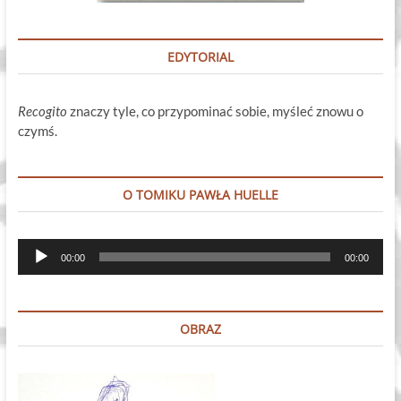
EDYTORIAL
Recogito
znaczy tyle, co przypominać sobie, myśleć znowu o
czymś.
O TOMIKU PAWŁA HUELLE
Odtwarzacz
00:00
00:00
plików
dźwiękowych
OBRAZ