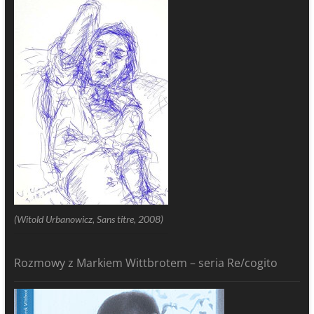
(Witold Urbanowicz, Sans titre, 2008)
Rozmowy z Markiem Wittbrotem – seria Re/cogito