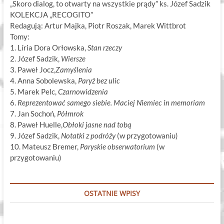
„Skoro dialog, to otwarty na wszystkie prądy” ks. Józef Sadzik
KOLEKCJA „RECOGITO”
Redagują: Artur Majka, Piotr Roszak, Marek Wittbrot
Tomy:
1. Líria Dora Orłowska,
Stan rzeczy
2. Józef Sadzik,
Wiersze
3. Paweł Jocz,
Zamyślenia
4. Anna Sobolewska,
Paryż bez ulic
5. Marek Pelc,
Czarnowidzenia
6.
Reprezentować samego siebie. Maciej Niemiec in memoriam
7. Jan Sochoń,
Półmrok
8. Paweł Huelle,
Obłoki jasne nad tobą
9. Józef Sadzik,
Notatki z podróży
(w przygotowaniu)
10. Mateusz Bremer,
Paryskie obserwatorium
(w
przygotowaniu)
OSTATNIE WPISY