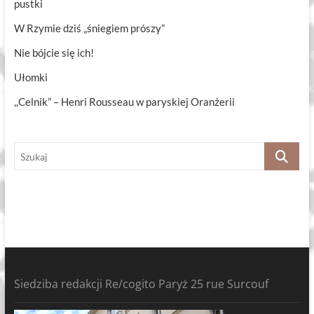
pustki
W Rzymie dziś „śniegiem prószy”
Nie bójcie się ich!
Ułomki
,,Celnik” – Henri Rousseau w paryskiej Oranżerii
Szukaj
Siedziba redakcji Re/cogito Paryż 25 rue Surcouf