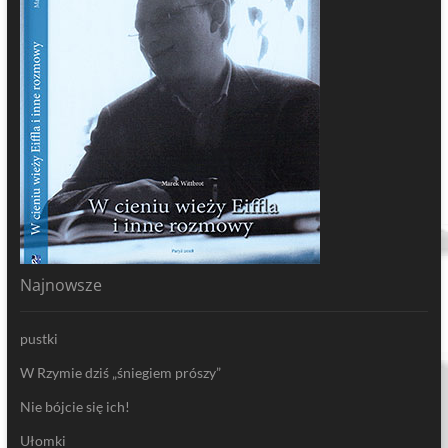
Najnowsze
pustki
W Rzymie dziś „śniegiem prószy”
Nie bójcie się ich!
Ułomki