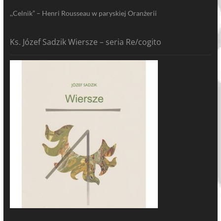
,,Celnik” – Henri Rousseau w paryskiej Oranżerii
Ks. Józef Sadzik Wiersze – seria Re/cogito