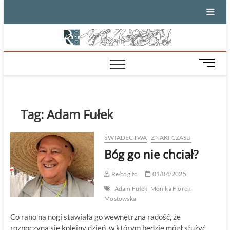
Skip
to
content
M
e
n
u
B
Tag:
Adam Fułek
u
t
ŚWIADECTWA
ZNAKI CZASU
t
Bóg go nie chciał?
o
n
Re/cogito
01/04/2025
Adam Fułek
Monika Florek-
Mostowska
Co rano na nogi stawiała go wewnętrzna radość, że
rozpoczyna się kolejny dzień, w którym będzie mógł służyć