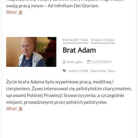
swoją pracą innym – Ad Infinitam Dei Gloriam.
Bóg
Więcej
go
nie
chciał?
ŚWIADECTWA
ZNAKI CZASU
Brat Adam
Re/cogito
31/03/2025
Adam Fułek
Stanisław Tylus
Życie brata Adama było wypełnione pracą, modlitwą i
cierpieniem. Żywo interesował się pallotyńskim charyzmatem,
sprawami Polskiej Prowincji Stowarzyszenia, a szczególnie
misjami, prowadzonymi przez polskich pallotynów.
Brat
Więcej
Adam