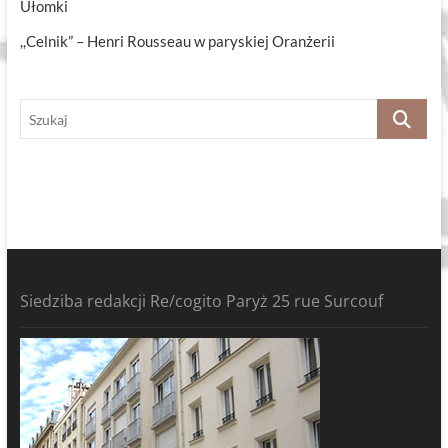
Ułomki
,,Celnik” – Henri Rousseau w paryskiej Oranżerii
Szukaj
Siedziba redakcji Re/cogito Paryż 25 rue Surcouf