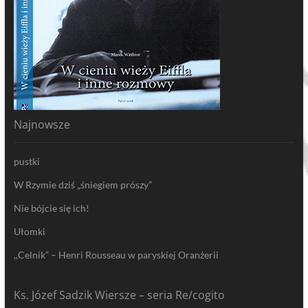
Najnowsze
pustki
W Rzymie dziś „śniegiem prószy”
Nie bójcie się ich!
Ułomki
,,Celnik” – Henri Rousseau w paryskiej Oranżerii
Ks. Józef Sadzik Wiersze – seria Re/cogito