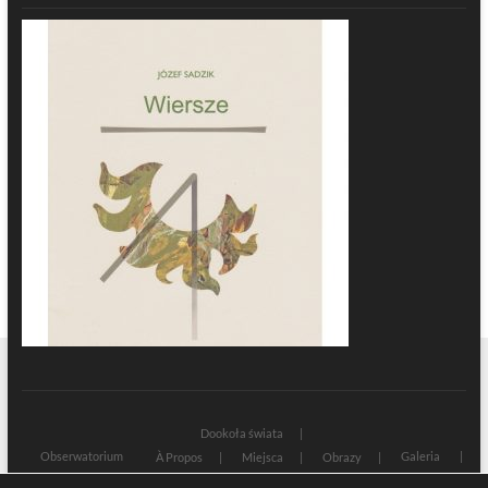
Dookoła świata
Obserwatorium
Galeria
À Propos
Miejsca
Obrazy
Wczoraj i dziś
Kultura
Cywilizacja
Historia