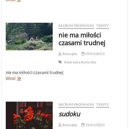
SACRUM PROFANUM
TEKSTY
nie ma miłości
czasami trudnej
Re/cogito
05/03/2023
Katarzyna Kuroczka
nie ma miłości czasami trudnej
nie
Więcej
ma
miłości
czasami
trudnej
SACRUM PROFANUM
TEKSTY
sudoku
Re/cogito
31/01/2023