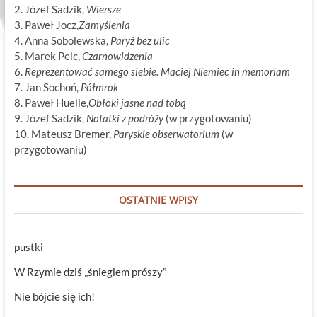
2. Józef Sadzik,
Wiersze
3. Paweł Jocz,
Zamyślenia
4. Anna Sobolewska,
Paryż bez ulic
5. Marek Pelc,
Czarnowidzenia
6.
Reprezentować samego siebie. Maciej Niemiec in memoriam
7. Jan Sochoń,
Półmrok
8. Paweł Huelle,
Obłoki jasne nad tobą
9. Józef Sadzik,
Notatki z podróży
(w przygotowaniu)
10. Mateusz Bremer,
Paryskie obserwatorium
(w
przygotowaniu)
OSTATNIE WPISY
pustki
W Rzymie dziś „śniegiem prószy”
Nie bójcie się ich!