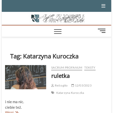
Skip
to
content
M
e
n
u
B
Tag:
Katarzyna Kuroczka
u
t
SACRUM PROFANUM
TEKSTY
t
ruletka
o
n
Re/cogito
12/03/2023
Katarzyna Kuroczka
i nie ma nic.
ciebie też.
ruletka
Więcej