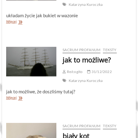
Katarzyna Kuroczka
układam życie jak bukiet w wazonie
sudoku
Więcej
SACRUM PROFANUM
TEKSTY
jak to możliwe?
Re/cogito
31/12/2022
Katarzyna Kuroczka
jak to możliwe, że doszliśmy tutaj?
jak
Więcej
to
możliwe?
SACRUM PROFANUM
TEKSTY
biały kot