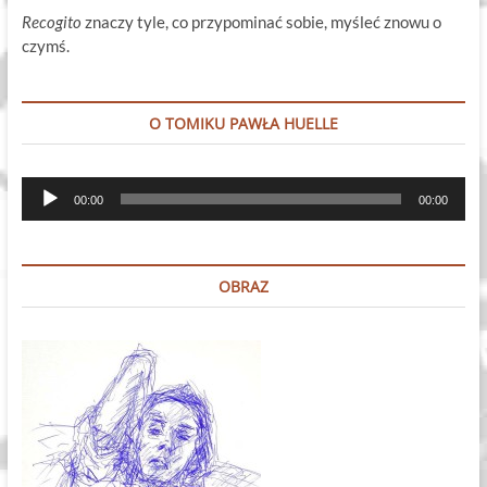
Recogito
znaczy tyle, co przypominać sobie, myśleć znowu o
czymś.
O TOMIKU PAWŁA HUELLE
Odtwarzacz
00:00
00:00
plików
dźwiękowych
OBRAZ