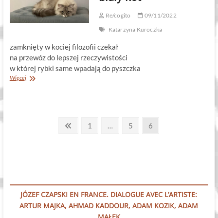
Re/cogito
09/11/2022
Katarzyna Kuroczka
zamknięty w kociej filozofii czekał
na przewóz do lepszej rzeczywistości
w której rybki same wpadają do pyszczka
biały
Więcej
kot
Stronicowanie
Previous
Page
Page
Page
1
…
5
6
page
wpisów
JÓZEF CZAPSKI EN FRANCE. DIALOGUE AVEC L’ARTISTE:
ARTUR MAJKA, AHMAD KADDOUR, ADAM KOZIK, ADAM
MAŁEK