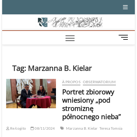
Skip
to
content
M
e
n
u
B
Tag:
Marzanna B. Kielar
u
t
À PROPOS
OBSERWATORIUM
t
Portret zbiorowy
o
n
wniesiony „pod
stromiznę
północnego nieba”
Re/cogito
08/11/2024
Marzanna B. Kielar
Teresa Tomsia