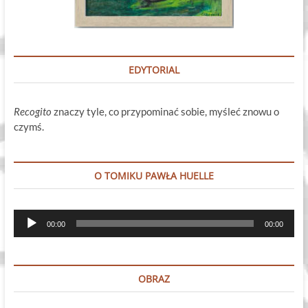
EDYTORIAL
Recogito
znaczy tyle, co przypominać sobie, myśleć znowu o
czymś.
O TOMIKU PAWŁA HUELLE
Odtwarzacz
00:00
00:00
plików
dźwiękowych
OBRAZ