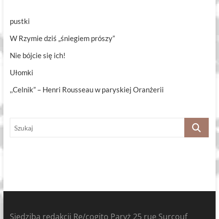
pustki
W Rzymie dziś „śniegiem prószy”
Nie bójcie się ich!
Ułomki
,,Celnik” – Henri Rousseau w paryskiej Oranżerii
Szukaj
Siedziba redakcji Re/cogito Paryż 25 rue Surcouf