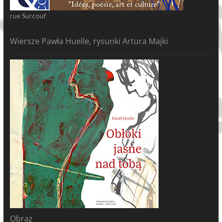
rue Surcouf
Wiersze Pawła Huelle, rysunki Artura Majki
Obraz