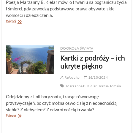
Poezja Marzanny B. Kielar mówi o trwaniu na pograniczu życia
i śmierci, gdy zawodzą podstawowe prawa obywatelskie
wolności i dziedziczenia.
Portret
Więcej
zbiorowy
wniesiony
„pod
stromiznę
północnego
DOOKOŁA ŚWIATA
nieba”
Kartki z podróży – ich
ukryte piękno
Re/cogito
16/10/2024
Marzanna B. Kielar
Teresa Tomsia
Odejdziemy z linii horyzontu, tracąc równowagę
przyzwyczajeń, bo czyż można oswoić się z nieobecnością
siebie? Z niebyciem? Z odwrotnością trwania?
Kartki
Więcej
z
podróży
–