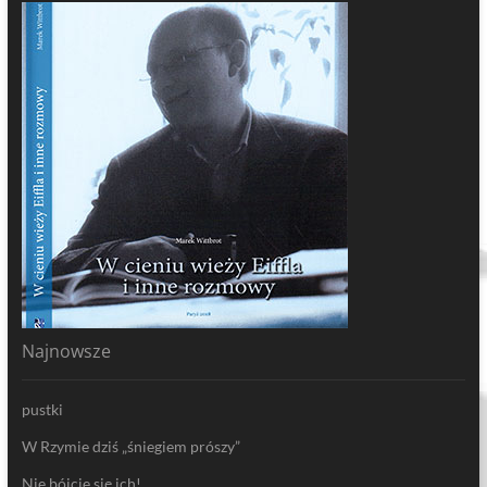
Najnowsze
pustki
W Rzymie dziś „śniegiem prószy”
Nie bójcie się ich!