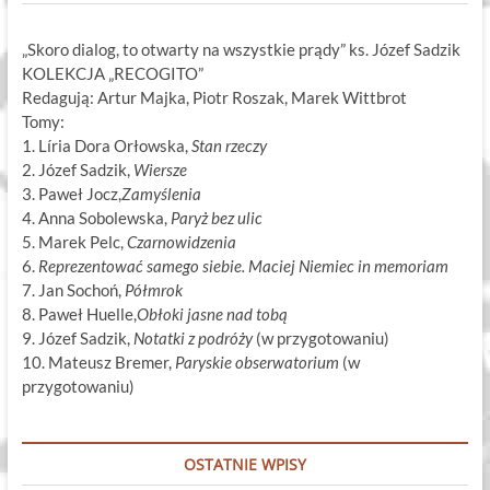
„Skoro dialog, to otwarty na wszystkie prądy” ks. Józef Sadzik
KOLEKCJA „RECOGITO”
Redagują: Artur Majka, Piotr Roszak, Marek Wittbrot
Tomy:
1. Líria Dora Orłowska,
Stan rzeczy
2. Józef Sadzik,
Wiersze
3. Paweł Jocz,
Zamyślenia
4. Anna Sobolewska,
Paryż bez ulic
5. Marek Pelc,
Czarnowidzenia
6.
Reprezentować samego siebie. Maciej Niemiec in memoriam
7. Jan Sochoń,
Półmrok
8. Paweł Huelle,
Obłoki jasne nad tobą
9. Józef Sadzik,
Notatki z podróży
(w przygotowaniu)
10. Mateusz Bremer,
Paryskie obserwatorium
(w
przygotowaniu)
OSTATNIE WPISY