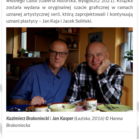
własnego czasu
(Galeria Autorska, Bydgoszcz 2021). Książka
została wydana w oryginalnej szacie graficznej w ramach
uznanej artystycznej serii, którą zaprojektowali i kontynuują
uznani plastycy – Jan Kaja i Jacek Soliński.
Kazimierz Brakoniecki
i
Jan Kasper
(Łaziska, 2016) ©
.
Hanna
Brakoniecka