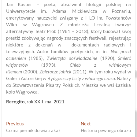
Jan Kasper – poeta, absolwent filologii polskiej na
Uniwersytecie im. Adama Mickiewicza w Poznaniu,
emerytowany nauczyciel związany z I LO im. Powstańców
Wlkp. w Wągrowcu. Z młodzieżą licealną tworzył
alternatywny Teatr Prób (1981 – 2013), który budował swój
prestiż zdobywając nagrody znaczących festiwali, rejestrując
niektóre z dokonań w dokumentach radiowych i
telewizyjnych. Autor tomików poetyckich, m. in.:
Noc przed
ocaleniem
(1985),
Zwierzęta doświadczalne
(1990),
Śmierć
wizjonerów
(1993),
Chleb z wiśniowym
dżemem
(2000),
Zbieracze jabłek
(2011). W tym roku wydał w
Galerii Autorskiej w Bydgoszczy
Listy z własnego czasu
. Należy
do Stowarzyszenia Pisarzy Polskich. Mieszka we wsi Łaziska
koło Wągrowca.
Recogito
, rok XXII, maj 2021
Nawigacja
Previous
Next
Previous
Next
post:
post:
Co ma piernik do wiatraka?
Historia pewnego obrazu
wpisu