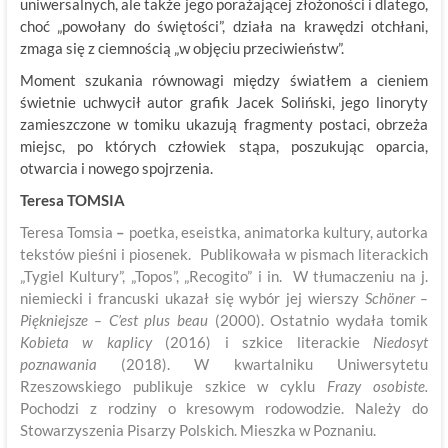
uniwersalnych, ale także jego porażającej złożoności i dlatego,
choć „powołany do świętości”, działa na krawędzi otchłani,
zmaga się z ciemnością „w objęciu przeciwieństw”.
Moment szukania równowagi między światłem a cieniem
świetnie uchwycił autor grafik Jacek Soliński, jego linoryty
zamieszczone w tomiku ukazują fragmenty postaci, obrzeża
miejsc, po których człowiek stąpa, poszukując oparcia,
otwarcia i nowego spojrzenia.
Teresa TOMSIA
Teresa Tomsia
–
poetka, eseistka, animatorka kultury, autorka
tekstów pieśni i piosenek. Publikowała w pismach literackich
„Tygiel Kultury”, „Topos”, „Recogito” i in. W tłumaczeniu na j.
niemiecki i francuski ukazał się wybór jej wierszy
Schöner –
Piękniejsze – C’est plus beau
(2000). Ostatnio wydała tomik
Kobieta w kaplicy
(2016) i szkice literackie
Niedosyt
poznawania
(2018). W kwartalniku Uniwersytetu
Rzeszowskiego publikuje szkice w cyklu
Frazy osobiste.
Pochodzi z rodziny o kresowym rodowodzie. Należy do
Stowarzyszenia Pisarzy Polskich. Mieszka w Poznaniu.