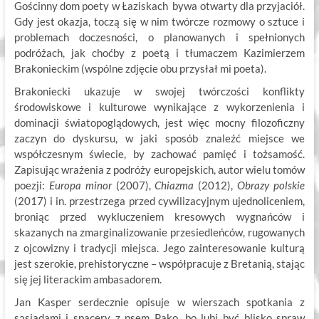
Gościnny dom poety w Łaziskach bywa otwarty dla przyjaciół.
Gdy jest okazja, toczą się w nim twórcze rozmowy o sztuce i
problemach doczesności, o planowanych i spełnionych
podróżach, jak choćby z poetą i tłumaczem Kazimierzem
Brakonieckim (wspólne zdjęcie obu przysłał mi poeta).
Brakoniecki ukazuje w swojej twórczości konflikty
środowiskowe i kulturowe wynikające z wykorzenienia i
dominacji światopoglądowych, jest więc mocny filozoficzny
zaczyn do dyskursu, w jaki sposób znaleźć miejsce we
współczesnym świecie, by zachować pamięć i tożsamość.
Zapisując wrażenia z podróży europejskich, autor wielu tomów
poezji:
Europa minor
(2007),
Chiazma
(2012),
Obrazy polskie
(2017) i in. przestrzega przed cywilizacyjnym ujednoliceniem,
broniąc przed wykluczeniem kresowych wygnańców i
skazanych na zmarginalizowanie przesiedleńców, rugowanych
z ojcowizny i tradycji miejsca. Jego zainteresowanie kulturą
jest szerokie, prehistoryczne – współpracuje z Bretanią, stając
się jej literackim ambasadorem.
Jan Kasper serdecznie opisuje w wierszach spotkania z
sąsiadami i spacery z psem Pako, bo lubi być blisko spraw