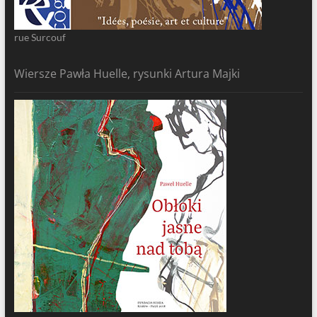
rue Surcouf
Wiersze Pawła Huelle, rysunki Artura Majki