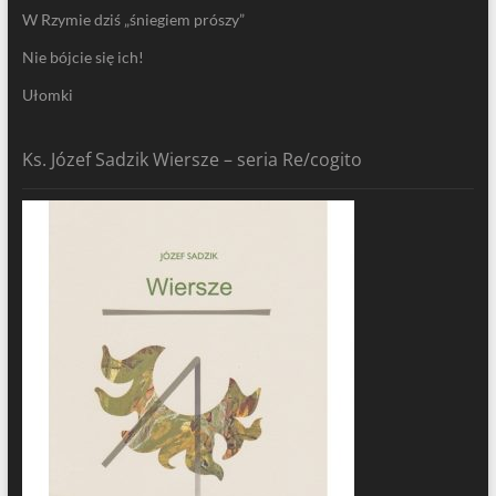
W Rzymie dziś „śniegiem prószy”
Nie bójcie się ich!
Ułomki
Ks. Józef Sadzik Wiersze – seria Re/cogito