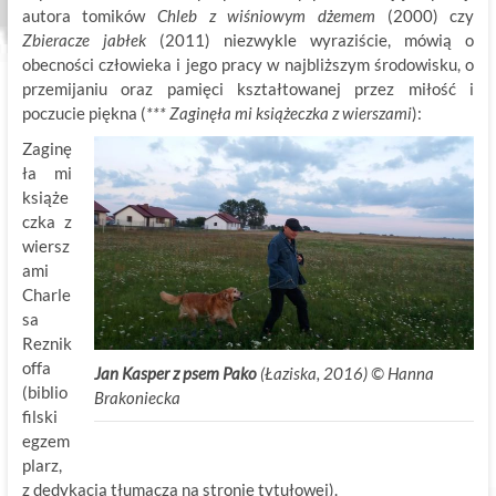
autora tomików
Chleb z wiśniowym dżemem
(2000) czy
Zbieracze jabłek
(2011) niezwykle wyraziście, mówią o
obecności człowieka i jego pracy w najbliższym środowisku, o
przemijaniu oraz pamięci kształtowanej przez miłość i
poczucie piękna (
*** Zaginęła mi książeczka z wierszami
):
Zaginę
ła mi
książe
czka z
wiersz
ami
Charle
sa
Reznik
offa
Jan Kasper z psem Pako
(Łaziska, 2016) ©
.
Hanna
(biblio
Brakoniecka
filski
egzem
plarz,
z dedykacją tłumacza na stronie tytułowej).