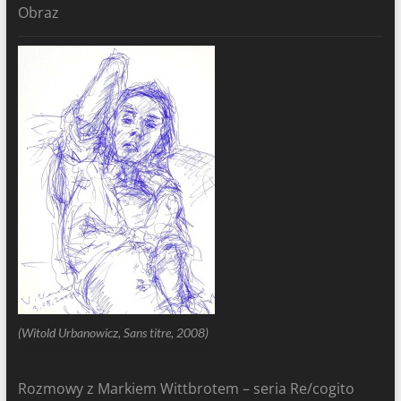
Obraz
(Witold Urbanowicz, Sans titre, 2008)
Rozmowy z Markiem Wittbrotem – seria Re/cogito