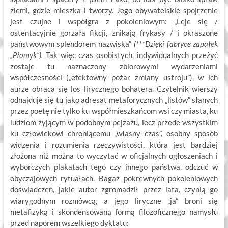
ziemi, gdzie mieszka i tworzy. Jego obywatelskie spojrzenie
jest czujne i współgra z pokoleniowym: „Leje się /
ostentacyjnie gorzała fikcji, znikają frykasy / i okraszone
państwowym splendorem nazwiska”
(***Dzięki fabryce zapałek
„Płomyk”).
Tak więc czas osobistych, indywidualnych przeżyć
zostaje tu naznaczony zbiorowymi wydarzeniami
współczesności („efektowny pożar zmiany ustroju”), w ich
aurze obraca się los lirycznego bohatera. Czytelnik wierszy
odnajduje się tu jako adresat metaforycznych „listów” słanych
przez poetę nie tylko ku współmieszkańcom wsi czy miasta, ku
ludziom żyjącym w podobnym pejzażu, lecz przede wszystkim
ku człowiekowi chroniącemu „własny czas”, osobny sposób
widzenia i rozumienia rzeczywistości, która jest bardziej
złożona niż można to wyczytać w oficjalnych ogłoszeniach i
wyborczych plakatach tego czy innego państwa, odczuć w
obyczajowych rytuałach. Bagaż pokrewnych pokoleniowych
doświadczeń, jakie autor zgromadził przez lata, czynią go
wiarygodnym rozmówcą, a jego liryczne „ja” broni się
metafizyką i skondensowaną formą filozoficznego namysłu
przed naporem wszelkiego dyktatu: