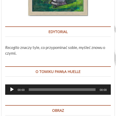
EDYTORIAL
Recogito
znaczy tyle, co przypominać sobie, myśleć znowu o
czymś.
O TOMIKU PAWŁA HUELLE
Odtwarzacz
00:00
00:00
plików
dźwiękowych
OBRAZ