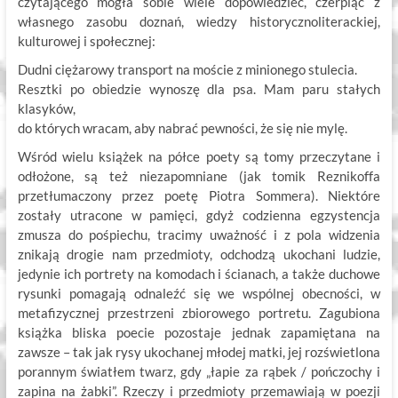
czytającego mogła sobie wiele dopowiedzieć, czerpiąc z
własnego zasobu doznań, wiedzy historycznoliterackiej,
kulturowej i społecznej:
Dudni ciężarowy transport na moście z minionego stulecia.
Resztki po obiedzie wynoszę dla psa. Mam paru stałych
klasyków,
do których wracam, aby nabrać pewności, że się nie mylę.
Wśród wielu książek na półce poety są tomy przeczytane i
odłożone, są też niezapomniane (jak tomik Reznikoffa
przetłumaczony przez poetę Piotra Sommera). Niektóre
zostały utracone w pamięci, gdyż codzienna egzystencja
zmusza do pośpiechu, tracimy uważność i z pola widzenia
znikają drogie nam przedmioty, odchodzą ukochani ludzie,
jedynie ich portrety na komodach i ścianach, a także duchowe
rysunki pomagają odnaleźć się we wspólnej obecności, w
metafizycznej przestrzeni zbiorowego portretu. Zagubiona
książka bliska poecie pozostaje jednak zapamiętana na
zawsze – tak jak rysy ukochanej młodej matki, jej rozświetlona
porannym światłem twarz, gdy „łapie za rąbek / pończochy i
zapina na żabki”. Rzeczy i przedmioty przemawiają w poezji