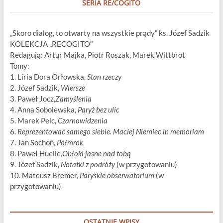
SERIA RE/COGITO
„Skoro dialog, to otwarty na wszystkie prądy” ks. Józef Sadzik
KOLEKCJA „RECOGITO”
Redagują: Artur Majka, Piotr Roszak, Marek Wittbrot
Tomy:
1. Líria Dora Orłowska,
Stan rzeczy
2. Józef Sadzik,
Wiersze
3. Paweł Jocz,
Zamyślenia
4. Anna Sobolewska,
Paryż bez ulic
5. Marek Pelc,
Czarnowidzenia
6.
Reprezentować samego siebie. Maciej Niemiec in memoriam
7. Jan Sochoń,
Półmrok
8. Paweł Huelle,
Obłoki jasne nad tobą
9. Józef Sadzik,
Notatki z podróży
(w przygotowaniu)
10. Mateusz Bremer,
Paryskie obserwatorium
(w
przygotowaniu)
OSTATNIE WPISY