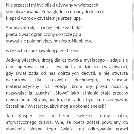
Nie przestał mi być bliski używany w wierszach
styl obrazowania. Ze względu na drobny druk i mój
kiepski wzrok – czytałem je przez lupę.
Sprawdzało się, co mógł sobie zakładać
poeta. Świat ograniczony do szczegółu
stawał się pojemniejszy od niego. Nieobjęty,
w ryzach rozpoznawalnej przestrzeni.
Jedyną właściwą drogą dla człowieka myślącego – zdaje się
nam sugerować poeta – jest nie tracić dziecięcej wrażliwości,
gdy świat żąda od nas dojrzałych decyzji, a nie stwarza
warunków dla rozwoju duchowego, narzucając
materialistyczny ryt. Poezja broni się przed nicością,
nazywając ją „pustką”. „Słowo” jako istnienie staje przeciw
nieistnieniu: „Kto by, pustko, dał radę / być skuteczniejszym.
Szczelina / wystarczy, abyś mogła dokonać aneksji”.
Jan Kasper jest mistrzem zwięzłej formy, haiku,
aforystycznego zdania. Wie, że poeta został powołany do
sławienia piękna tego świata, do odkrywania prawd