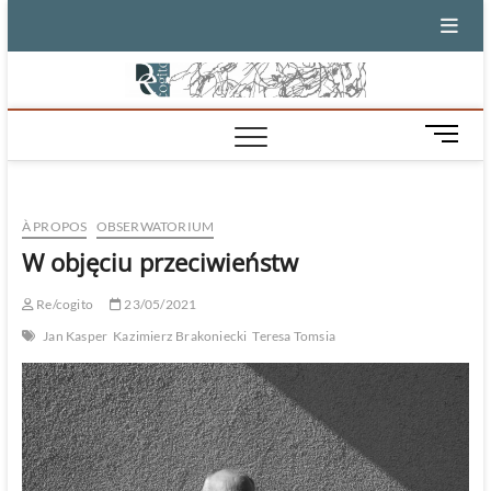
Skip
to
content
M
e
n
u
À PROPOS
OBSERWATORIUM
B
u
W objęciu przeciwieństw
t
t
Re/cogito
23/05/2021
o
Jan Kasper
Kazimierz Brakoniecki
Teresa Tomsia
n