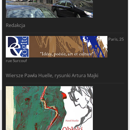
Redakcja
Paris, 25
rue Surcouf
Wiersze Pawła Huelle, rysunki Artura Majki