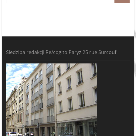
Siedziba redakcji Re/cogito Paryż 25 rue Surcouf