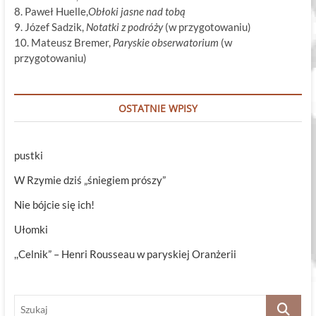
8. Paweł Huelle,
Obłoki jasne nad tobą
9. Józef Sadzik,
Notatki z podróży
(w przygotowaniu)
10. Mateusz Bremer,
Paryskie obserwatorium
(w
przygotowaniu)
OSTATNIE WPISY
pustki
W Rzymie dziś „śniegiem prószy”
Nie bójcie się ich!
Ułomki
,,Celnik” – Henri Rousseau w paryskiej Oranżerii
Szukaj