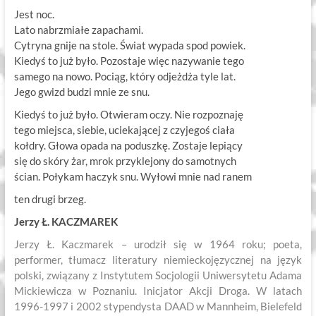
Jest noc.
Lato nabrzmiałe zapachami.
Cytryna gnije na stole. Świat wypada spod powiek.
Kiedyś to już było. Pozostaje więc nazywanie tego
samego na nowo. Pociąg, który odjeżdża tyle lat.
Jego gwizd budzi mnie ze snu.
Kiedyś to już było. Otwieram oczy. Nie rozpoznaję
tego miejsca, siebie, uciekającej z czyjegoś ciała
kołdry. Głowa opada na poduszkę. Zostaje lepiący
się do skóry żar, mrok przyklejony do samotnych
ścian. Połykam haczyk snu. Wyłowi mnie nad ranem
ten drugi brzeg.
Jerzy Ł. KACZMAREK
Jerzy Ł. Kaczmarek – urodził się w 1964 roku; poeta,
performer, tłumacz literatury niemieckojęzycznej na język
polski, związany z Instytutem Socjologii Uniwersytetu Adama
Mickiewicza w Poznaniu. Inicjator Akcji Droga. W latach
1996-1997 i 2002 stypendysta DAAD w Mannheim, Bielefeld