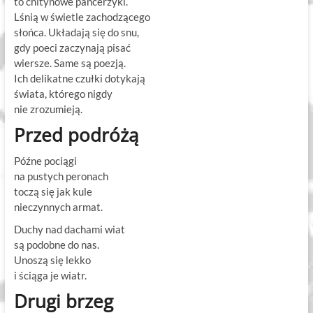
to chitynowe pancerzyki.
Lśnią w świetle zachodzącego
słońca. Układają się do snu,
gdy poeci zaczynają pisać
wiersze. Same są poezją.
Ich delikatne czułki dotykają
świata, którego nigdy
nie zrozumieją.
Przed podróżą
Późne pociągi
na pustych peronach
toczą się jak kule
nieczynnych armat.
Duchy nad dachami wiat
są podobne do nas.
Unoszą się lekko
i ściąga je wiatr.
Drugi brzeg