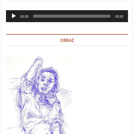
Odtwarzacz
00:00
00:00
plików
dźwiękowych
OBRAZ