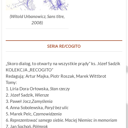
(Witold Urbanowicz, Sans titre,
2008)
SERIA RE/COGITO
„Skoro dialog, to otwarty na wszystkie prądy” ks. Józef Sadzik
KOLEKCJA „RECOGITO”
Redagują: Artur Majka, Piotr Roszak, Marek Wittbrot
Tomy:
1. Líria Dora Orłowska,
Stan rzeczy
2. Józef Sadzik,
Wiersze
3. Paweł Jocz,
Zamyślenia
4. Anna Sobolewska,
Paryż bez ulic
5. Marek Pelc,
Czarnowidzenia
6.
Reprezentować samego siebie. Maciej Niemiec in memoriam
7. Jan Sochoń,
Półmrok