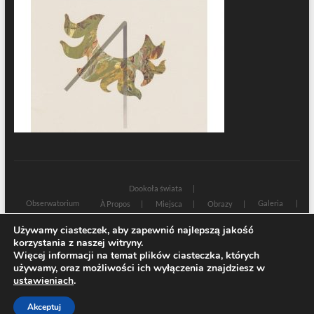
Dookoła świata
Obserwatorium
Galeria
À Propos
Miejsca
Obrazy
Wczoraj i dziś
Kultura
Cywilizacja
Historia
Używamy ciasteczek, aby zapewnić najlepszą jakość
Sacrum profanum
Teksty
Zamyślenia
korzystania z naszej witryny.
Znaki czasu
Świadectwa
Na marginesie
Rozmowy
Więcej informacji na temat plików ciasteczka, których
używamy, oraz możliwości ich wyłączenia znajdziesz w
| Designed by:
Theme Freesia
|
WordPress
| © Copyright All right reserved
ustawieniach
.
Akceptuj