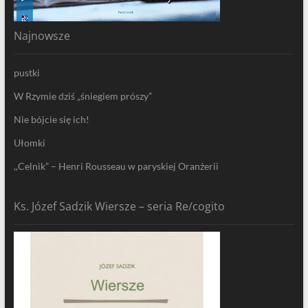
Najnowsze
pustki
W Rzymie dziś „śniegiem prószy”
Nie bójcie się ich!
Ułomki
,,Celnik” – Henri Rousseau w paryskiej Oranżerii
Ks. Józef Sadzik Wiersze – seria Re/cogito