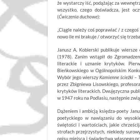
że wystarczy iść, podążając za wewnętr
wszystko, czego doświadcza, jest ocz
(
Ćwiczenia duchowe
):
„Ciągle należy coś poprawiać / z czego
nowo ile mi brakuje / otworzyć się trzeba 
Janusz A. Kobierski publikuje wiersz
(1978). Zanim wstąpił do Zgromadzen
literackie i uznanie krytyków. Pie
Bieńkowskiego w Ogólnopolskim Konku
Wybór jego wierszy
Kamienne ścieżki
– 
przez Zbigniewa Lisowskiego, profesor
krytyków literackich. Dwujęzyczna publ
w 1947 roku na Podlasiu, następnie zwią
Dążeniem i ambicją księdza-poety Janu
poetyckiego w nawiązaniu do wysokie
świętości i wartościach, jakie chrześ
strofach przejrzystych, niekiedy surow
opisu miejsca i świadectwa własnego prz