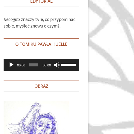
EDYTORIAL
Recogito
znaczy tyle, co przypominać
sobie, myśleć znowu o czymś.
O TOMIKU PAWŁA HUELLE
Odtwarzacz
Używaj
00:00
00:00
plików
strzałek
dźwiękowych
do
góry
OBRAZ
oraz
do
dołu
aby
zwiększyć
lub
zmniejszyć