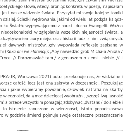
oetyckiego słowa, wtedy, broniąc konkretu w poezji, napisałam
 jest nasze widzenie świata. Przysyłał mi swoje kolejne tomiki
 dzisiaj. Ścieżki wędrowania, jakimi od wielu lat podąża ksiądz-
go ku Światłu wypływającemu z nauki i ducha Ewangelii. Ważna
 niedoskonałości w zgłębianiu wszelkich niejasności świata, a
odczytywaniem aury miejsc oraz historii ludzi z nimi związanych.
dzieł dawnych mistrzów, gdy wypowiada refleksje zapisane w
mi (
Kilka dni we Florencji
): „Aby nawiedzić grób Michała Anioła /
roce. // Porozmawiać tam / z geniuszem o ziemi i niebie. // I
PRA-JR, Warszawa 2021) autor przekonuje nas, że widzialne i
worząc całość, lecz jest ona zakryta w doczesności. Poszukując
ycia i jakie wybieramy powołanie, człowiek natrafia na skarby
ę wieczności, dają moc dziecięcej wyobraźni, „szczęśliwą jasność
m”, a przede wszystkim pomagają zdobywać „dystans / do siebie i
o to istnienie zanurzone w wieczności, istota ponadczasowa
ro w godzinie śmierci pojmuje swoje ostateczne przeznaczenie