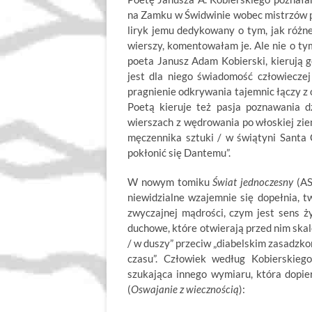
na Zamku w Świdwinie wobec mistrzów p
liryk jemu dedykowany o tym, jak różne
wierszy, komentowałam je. Ale nie o tym
poeta Janusz Adam Kobierski, kierują 
jest dla niego świadomość człowieczej
pragnienie odkrywania tajemnic łączy z 
Poetą kieruje też pasja poznawania 
wierszach z wędrowania po włoskiej zie
męczennika sztuki / w świątyni Santa C
pokłonić się Dantemu”.
W nowym tomiku
Świat jednoczesny
(AS
niewidzialne wzajemnie się dopełnia, t
zwyczajnej mądrości, czym jest sens ż
duchowe, które otwierają przed nim skal
/ w duszy” przeciw „diabelskim zasadzko
czasu”. Człowiek według Kobierskieg
szukająca innego wymiaru, która dopie
(
Oswajanie z wiecznością
):