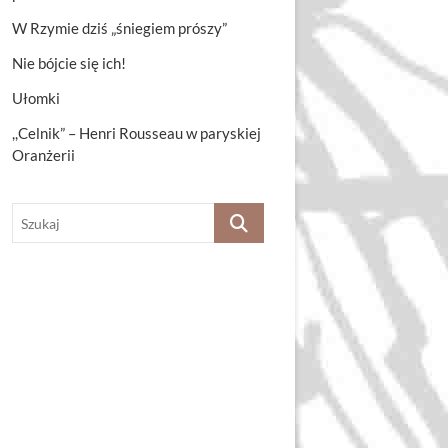
W Rzymie dziś „śniegiem prószy”
Nie bójcie się ich!
Ułomki
,,Celnik” – Henri Rousseau w paryskiej
Oranżerii
Szukaj