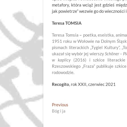
metafory, która wciąż jest gdzieś mię
jak powietrze” wezwie go do wieczności i
Teresa TOMSIA
Teresa Tomsia
–
poetka, eseistka, anima
1951 roku w Wołowie na Dolnym Śląsku
pismach literackich „Tygiel Kultury”, „T
ukazał się wybór jej wierszy
Schöner – Pię
w kaplicy
(2016) i szkice literacki
Rzeszowskiego „Fraza” publikuje szkic
rodowodzie.
Recogito
, rok XXII, czerwiec 2021
Nawigacja
Previous
Previous
post:
Bóg i ja
wpisu