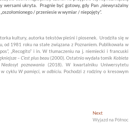
dzy wersami ukryta. Pragnie być gotowy, gdy Pan „niewyrażalny
 „oszołomionego / przeniesie w wymiar / niepojęty”.
torka kultury, autorka tekstów pieśni i piosenek. Urodziła się w
, od 1981 roku na stałe związana z Poznaniem. Publikowała w
opos”, „Recogito” i in. W tłumaczeniu na j. niemiecki i francuski
kniejsze – C’est plus beau
(2000). Ostatnio wydała tomik
Kobieta
e
Niedosyt
poznawania
(2018). W kwartalniku Uniwersytetu
e w cyklu
W pamięci, w odbiciu.
Pochodzi z rodziny o kresowym
Next
Next
post:
Wyjazd na Północ