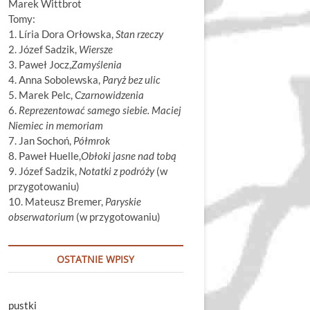
Marek Wittbrot
Tomy:
1. Líria Dora Orłowska,
Stan rzeczy
2. Józef Sadzik,
Wiersze
3. Paweł Jocz,
Zamyślenia
4. Anna Sobolewska,
Paryż bez ulic
5. Marek Pelc,
Czarnowidzenia
6.
Reprezentować samego siebie. Maciej
Niemiec in memoriam
7. Jan Sochoń,
Półmrok
8. Paweł Huelle,
Obłoki jasne nad tobą
9. Józef Sadzik,
Notatki z podróży
(w
przygotowaniu)
10. Mateusz Bremer,
Paryskie
obserwatorium
(w przygotowaniu)
OSTATNIE WPISY
pustki