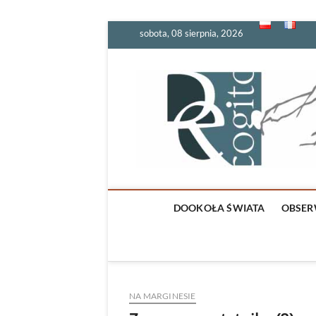
Skip
sobota, 08 sierpnia, 2026
to
content
DOOKOŁA ŚWIATA
OBSER
NA MARGINESIE