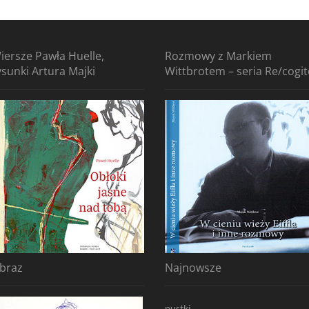
iersze Pawła Huelle,
Rozmowy z Markiem
ysunki Artura Majki
Wittbrotem – seria Re/cogi
braz
Najnowsze
pustki