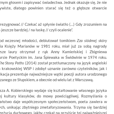
znym głosem i zapisywać świadectwa. Jednak okazuje się, że nie
ywiste, dlatego powinien starać się też o głębsze otwarcie
ś rezygnować // Czekać aż spłynie światło (…) Gdy zrozumiem na
jeszcze bardziej / na łaskę // czyli ocalenie”.
e od wczesnej młodości, debiutował tomikiem
Zza siódmej skóry
ia Księży Marianów w 1981 roku, miał już za sobą nagrody
rwsze laury otrzymał z rąk Anny Kamieńskiej i Zbigniewa
rsie Poetyckim im. Jana Śpiewaka w Świdwinie w 1974 roku.
The Stony Paths
(2014) został przetłumaczony na język angielski
a krakowskiej WSP i zdobył uznanie zarówno czytelników, jak i
ikacja prezentuje najważniejsze wątki poezji autora urodzonego
zanego ze Słupskiem, a obecnie od wielu lat z Warszawą.
sza A. Kobierskiego wydaje się kształtowanie własnego języka
j kultury klasyków, do mowy powściągliwej. Rozmyślania o
cijaństwo daje współczesnym społeczeństwom, poeta zawiera w
ych, unikając zbytniego zmetaforyzowania. Trzyma się bardziej
eżycia duchowego, jakby czekał na przyjście tej najważniejszej