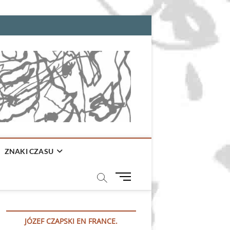
ZNAKI CZASU
M
e
n
u
JÓZEF CZAPSKI EN FRANCE.
B