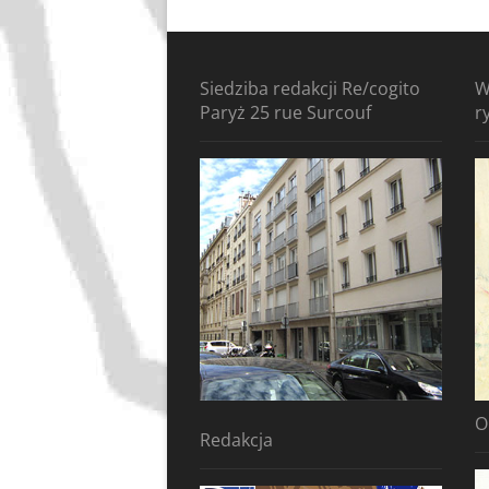
Siedziba redakcji Re/cogito
W
Paryż 25 rue Surcouf
r
O
Redakcja