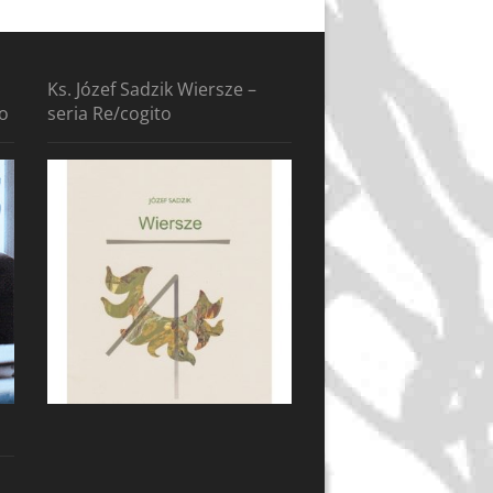
Ks. Józef Sadzik Wiersze –
to
seria Re/cogito