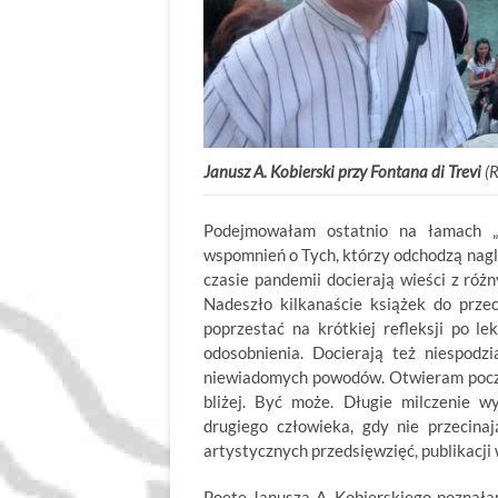
Janusz A. Kobierski przy Fontana di Trevi
(R
Podejmowałam ostatnio na łamach „
wspomnień o Tych, którzy odchodzą nagle
czasie pandemii docierają wieści z róż
Nadeszło kilkanaście książek do prze
poprzestać na krótkiej refleksji po l
odosobnienia. Docierają też niespod
niewiadomych powodów. Otwieram poczt
bliżej. Być może. Długie milczenie 
drugiego człowieka, gdy nie przecina
artystycznych przedsięwzięć, publikacji
Poetę Janusza A. Kobierskiego poznała