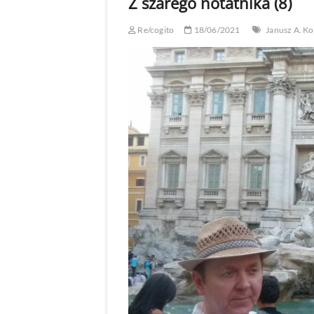
Z szarego notatnika (8)
Re/cogito
18/06/2021
Janusz A. Ko