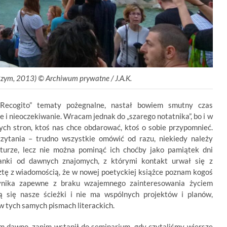
zym, 2013) ©
.
Archiwum prywatne / J.A.K.
Recogito” tematy pożegnalne, nastał bowiem smutny czas
 i nieoczekiwanie. Wracam jednak do „szarego notatnika”, bo i w
nych stron, ktoś nas chce obdarować, ktoś o sobie przypomnieć.
czytania – trudno wszystkie omówić od razu, niekiedy należy
ekturze, lecz nie można pominąć ich choćby jako pamiątek dni
zianki od dawnych znajomych, z którymi kontakt urwał się z
ę z wiadomością, że w nowej poetyckiej książce poznam kogoś
wynika zapewne z braku wzajemnego zainteresowania życiem
ją się nasze ścieżki i nie ma wspólnych projektów i planów,
 w tych samych pismach literackich.
m dawno, zanim wstąpił do seminarium, gdy czytaliśmy wiersze