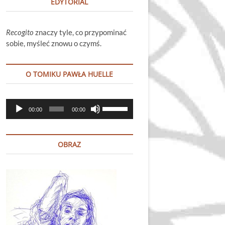
EDYTORIAL
Recogito
znaczy tyle, co przypominać
sobie, myśleć znowu o czymś.
O TOMIKU PAWŁA HUELLE
Odtwarzacz
Używaj
00:00
00:00
plików
strzałek
dźwiękowych
do
góry
OBRAZ
oraz
do
dołu
aby
zwiększyć
lub
zmniejszyć