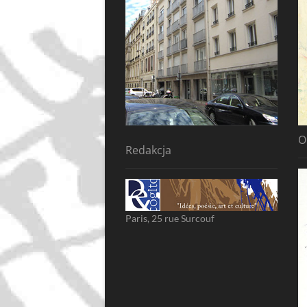
O
Redakcja
Paris, 25 rue Surcouf