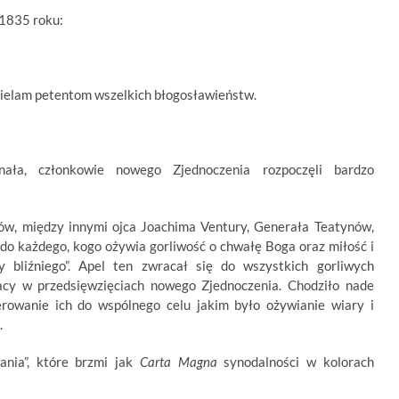
 1835 roku:
zielam petentom wszelkich błogosławieństw.
nała, członkowie nowego Zjednoczenia rozpoczęli bardzo
ów, między innymi ojca Joachima Ventury, Generała Teatynów,
„do każdego, kogo ożywia gorliwość o chwałę Boga oraz miłość i
y bliźniego”. Apel ten zwracał się do wszystkich gorliwych
racy w przedsięwzięciach nowego Zjednoczenia. Chodziło nade
erowanie ich do wspólnego celu jakim było ożywianie wiary i
.
ania”, które brzmi jak
Carta Magna
synodalności w kolorach