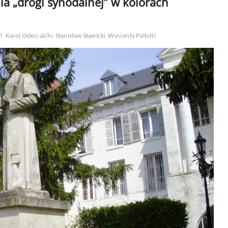
ia „drogi synodalnej” w kolorach
I
Karol Odescalchi
Stanisław Stawicki
Wincenty Pallotti