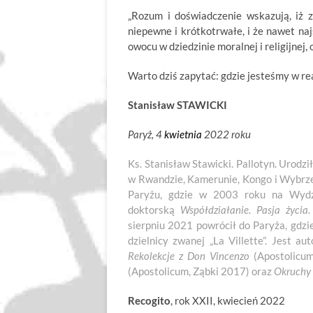
„Rozum i doświadczenie wskazują, iż z
niepewne i krótkotrwałe, i że nawet naj
owocu w dziedzinie moralnej i religijnej, 
Warto dziś zapytać: gdzie jesteśmy w rea
Stanisław STAWICKI
Paryż, 4
kwietnia
2022 roku
Ks. Stanisław Stawicki. Pallotyn. Urodz
w Rwandzie, Kamerunie, Kongo i Wybrzeż
Paryżu, gdzie w 2003 roku na Wydzi
doktorską
Współdziałanie. Pasja życia
sierpniu 2021 powrócił do Paryża, gdzi
dzielnicy zwanej „La Villette”. Jest 
Rekolekcje z Don Vincenzo
(Apostolicum
(Apostolicum, Ząbki 2017) oraz
Okruchy 
Recogito
, rok XXII, kwiecień 2022