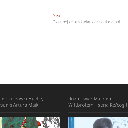
Next
Next
post:
Czas pojąć ten świat / czas ukoić ból
iersze Pawła Huelle,
Rozmowy z Markiem
ysunki Artura Majki
Wittbrotem – seria Re/cogi