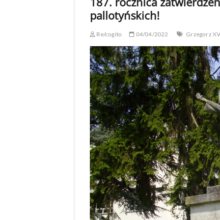
187. rocznica zatwierdzen
pallotyńskich!
Re/cogito
04/04/2022
Grzegorz XV