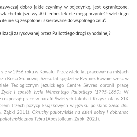
azwyczaj dobro jakie czynimy w pojedynkę, jest ograniczone,
szlachetniejsze wysiłki jednostek nie mogą przynieść wielkiego
o ile nie są zespolone i skierowane do wspólnego celu”.
lizacji zarysowanej przez Pallottiego drogi synodalnej?
ił się w 1956 roku w Kowalu. Przez wiele lat pracował na misjach
u Kości Słoniowej. Sześć lat spędził w Rzymie. Równie sześć w
ale Teologicznym jezuickiego Centre Sèvres obronił pracę
. Życie i sposób życia Wincentego Pallottiego (1795-1850).
W
e rozpoczął pracę w parafii Świętych Jakuba i Krzysztofa w XIX
autorem trzech pozycji książkowych w języku polskim:
Sześć dni.
, Ząbki 2011),
Okruchy pallotyńskie na dzień dobry i dobranoc
pallotyńskie znad Tybru
(Apostolicum, Ząbki 2021).