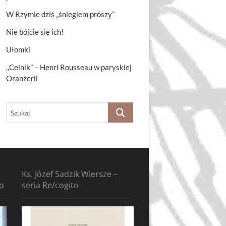
W Rzymie dziś „śniegiem prószy”
Nie bójcie się ich!
Ułomki
,,Celnik” – Henri Rousseau w paryskiej
Oranżerii
Szukaj
Ks. Józef Sadzik Wiersze –
to
seria Re/cogito