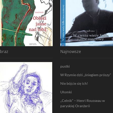
braz
Najnowsze
pustki
W Rzymie dziś „śniegiem prószy”
Nie bójcie się ich!
Ułomki
,,Celnik” – Henri Rousseau w
paryskiej Oranżerii