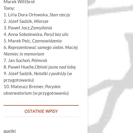
Marek Wittbrot
Tomy:
1. Líria Dora Orłowska,
Stan rzeczy
2. Józef Sadzik,
Wiersze
3. Paweł Jocz,
Zamyślenia
4. Anna Sobolewska,
Paryż bez ulic
5. Marek Pelc,
Czarnowidzenia
6.
Reprezentować samego siebie. Maciej
Niemiec in memoriam
7. Jan Sochoń,
Półmrok
8. Paweł Huelle,
Obłoki jasne nad tobą
9. Józef Sadzik,
Notatki z podróży
(w
przygotowaniu)
10. Mateusz Bremer,
Paryskie
obserwatorium
(w przygotowaniu)
OSTATNIE WPISY
pustki