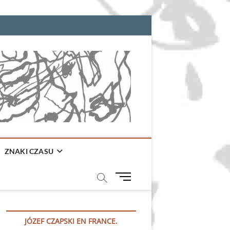
ZNAKI CZASU
M
e
n
u
JÓZEF CZAPSKI EN FRANCE.
B