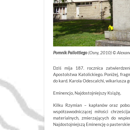
Pomnik Pallottiego
(Osny, 2010) © Alexand
Dziś mija 187. rocznica zatwierdzen
Apostolstwa Katolickiego. Poniżej, fra
do kard. Karola Odescalchi, wikariusza 
Eminencjo, Najdostojniejszy Książę,
Kilku Rzymian – kapłanów oraz poboż
współzawodniczącej miłości chrześci
materialnych, zmierzających do wspi
Najdostojniejszą Eminencję o pasterskie