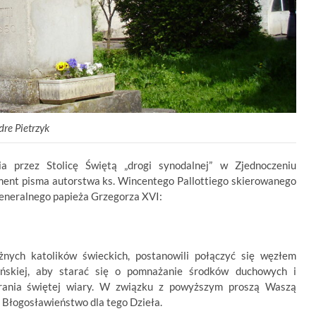
re Pietrzyk
ia przez Stolicę Świętą „drogi synodalnej” w Zjednoczeniu
gment pisma autorstwa ks. Wincentego Pallottiego skierowanego
generalnego papieża Grzegorza XVI:
nych katolików świeckich, postanowili połączyć się węzłem
jańskiej, aby starać się o pomnażanie środków duchowych i
erania świętej wiary. W związku z powyższym proszą Waszą
 Błogosławieństwo dla tego Dzieła.