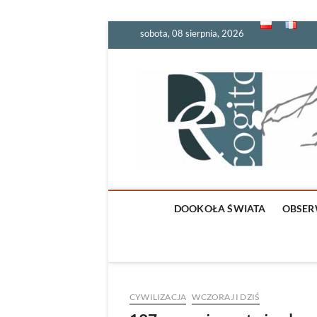
Skip
sobota, 08 sierpnia, 2026
to
content
DOOKOŁA ŚWIATA
OBSER
CYWILIZACJA
WCZORAJ I DZIŚ