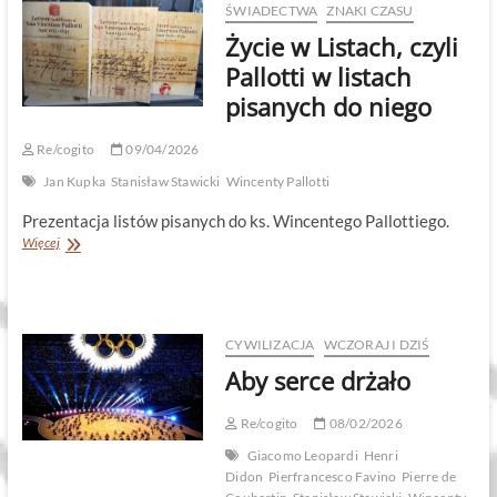
Pallotti!
ŚWIADECTWA
ZNAKI CZASU
Życie w Listach, czyli
Pallotti w listach
pisanych do niego
Re/cogito
09/04/2026
Jan Kupka
Stanisław Stawicki
Wincenty Pallotti
Prezentacja listów pisanych do ks. Wincentego Pallottiego.
Życie
Więcej
w
Listach,
czyli
Pallotti
w
CYWILIZACJA
WCZORAJ I DZIŚ
listach
Aby serce drżało
pisanych
do
niego
Re/cogito
08/02/2026
Giacomo Leopardi
Henri
Didon
Pierfrancesco Favino
Pierre de