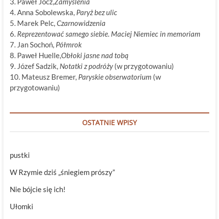
3. Paweł Jocz,
Zamyślenia
4. Anna Sobolewska,
Paryż bez ulic
5. Marek Pelc,
Czarnowidzenia
6.
Reprezentować samego siebie. Maciej Niemiec in memoriam
7. Jan Sochoń,
Półmrok
8. Paweł Huelle,
Obłoki jasne nad tobą
9. Józef Sadzik,
Notatki z podróży
(w przygotowaniu)
10. Mateusz Bremer,
Paryskie obserwatorium
(w
przygotowaniu)
OSTATNIE WPISY
pustki
W Rzymie dziś „śniegiem prószy”
Nie bójcie się ich!
Ułomki