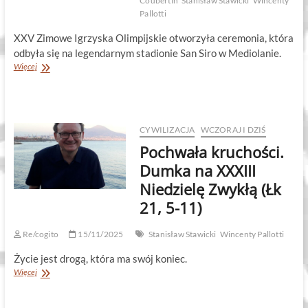
Coubertin
Stanisław Stawicki
Wincenty
Pallotti
XXV Zimowe Igrzyska Olimpijskie otworzyła ceremonia, która
odbyła się na legendarnym stadionie San Siro w Mediolanie.
Aby
Więcej
serce
drżało
CYWILIZACJA
WCZORAJ I DZIŚ
Pochwała kruchości.
Dumka na XXXIII
Niedzielę Zwykłą (Łk
21, 5-11)
Re/cogito
15/11/2025
Stanisław Stawicki
Wincenty Pallotti
Życie jest drogą, która ma swój koniec.
Pochwała
Więcej
kruchości.
Dumka