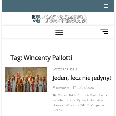
Skip
to
content
M
e
n
u
B
Tag:
Wincenty Pallotti
u
t
WCZORAJ I DZIŚ
t
Jeden, lecz nie jedyny!
o
n
Re/cogito
10/05/2026
Damian Kikta
Fridrich Kretz
Henri
de Lubac
Michał Rychert
Stanisław
Stawicki
Wincenty Pallotti
Zbigniew
Zieliński