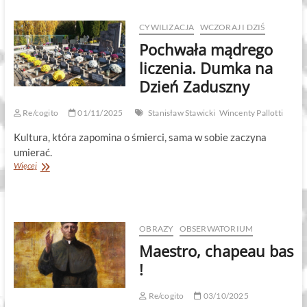
na
XXXIII
Niedzielę
CYWILIZACJA
WCZORAJ I DZIŚ
Zwykłą
Pochwała mądrego
(Łk
21,
liczenia. Dumka na
5-
Dzień Zaduszny
11)
Re/cogito
01/11/2025
Stanisław Stawicki
Wincenty Pallotti
Kultura, która zapomina o śmierci, sama w sobie zaczyna
umierać.
Pochwała
Więcej
mądrego
liczenia.
Dumka
na
Dzień
OBRAZY
OBSERWATORIUM
Zaduszny
Maestro, chapeau bas
!
Re/cogito
03/10/2025