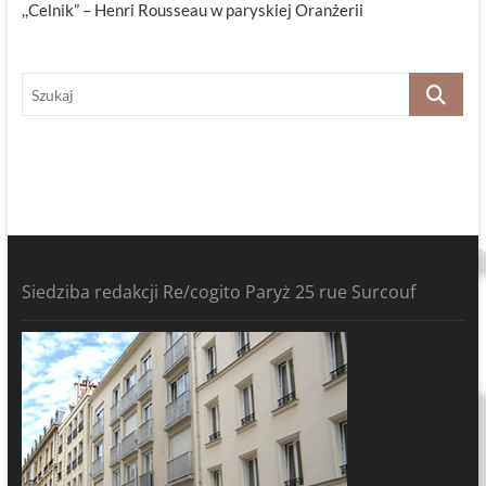
,,Celnik” – Henri Rousseau w paryskiej Oranżerii
Szukaj
Siedziba redakcji Re/cogito Paryż 25 rue Surcouf