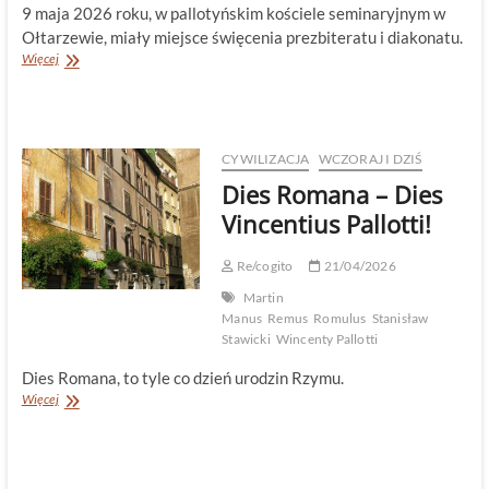
9 maja 2026 roku, w pallotyńskim kościele seminaryjnym w
Ołtarzewie, miały miejsce święcenia prezbiteratu i diakonatu.
Jeden,
Więcej
lecz
nie
jedyny!
CYWILIZACJA
WCZORAJ I DZIŚ
Dies Romana – Dies
Vincentius Pallotti!
Re/cogito
21/04/2026
Martin
Manus
Remus
Romulus
Stanisław
Stawicki
Wincenty Pallotti
Dies Romana, to tyle co dzień urodzin Rzymu.
Dies
Więcej
Romana
–
Dies
Vincentius