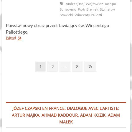
Andrzej Boj-Wojtowicz
Jacopo
Sansovino
Piotr Bieniek
Stanisław
Stawicki
Wincenty Pallotti
Powstał nowy obraz przedstawiający św. Wincentego
Pallottiego.
Maestro,
Więcej
chapeau
bas
!
Stronicowanie
Page
Page
Page
Next
1
2
…
8
page
wpisów
JÓZEF CZAPSKI EN FRANCE. DIALOGUE AVEC L’ARTISTE:
ARTUR MAJKA, AHMAD KADDOUR, ADAM KOZIK, ADAM
MAŁEK