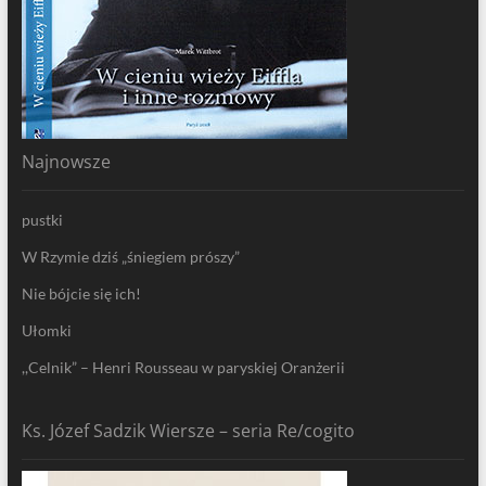
Najnowsze
pustki
W Rzymie dziś „śniegiem prószy”
Nie bójcie się ich!
Ułomki
,,Celnik” – Henri Rousseau w paryskiej Oranżerii
Ks. Józef Sadzik Wiersze – seria Re/cogito