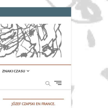
ZNAKI CZASU
M
e
n
u
JÓZEF CZAPSKI EN FRANCE.
B