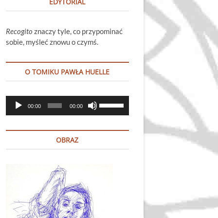
EDYTORIAL
Recogito
znaczy tyle, co przypominać
sobie, myśleć znowu o czymś.
O TOMIKU PAWŁA HUELLE
Odtwarzacz
Używaj
00:00
00:00
plików
strzałek
dźwiękowych
do
góry
OBRAZ
oraz
do
dołu
aby
zwiększyć
lub
zmniejszyć