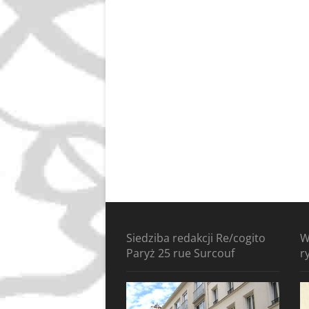
Siedziba redakcji Re/cogito
W
Paryż 25 rue Surcouf
r