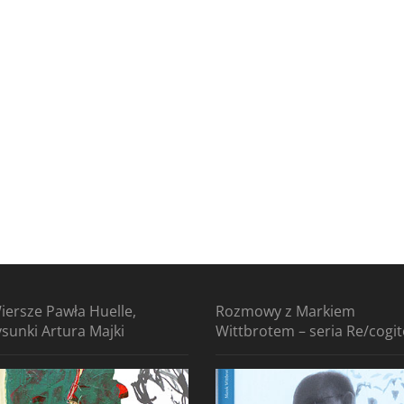
iersze Pawła Huelle,
Rozmowy z Markiem
ysunki Artura Majki
Wittbrotem – seria Re/cogi