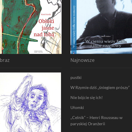
braz
Najnowsze
pustki
W Rzymie dziś „śniegiem prószy”
Nie bójcie się ich!
Ułomki
,,Celnik” – Henri Rousseau w
paryskiej Oranżerii