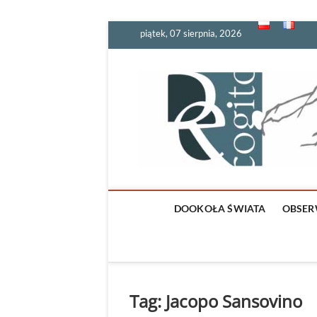
Skip
piątek, 07 sierpnia, 2026
to
content
DOOKOŁA ŚWIATA
OBSER
Tag:
Jacopo Sansovino