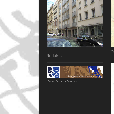
O
Redakcja
Paris, 25 rue Surcouf