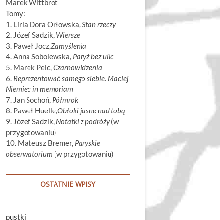
Marek Wittbrot
Tomy:
1. Líria Dora Orłowska,
Stan rzeczy
2. Józef Sadzik,
Wiersze
3. Paweł Jocz,
Zamyślenia
4. Anna Sobolewska,
Paryż bez ulic
5. Marek Pelc,
Czarnowidzenia
6.
Reprezentować samego siebie. Maciej
Niemiec in memoriam
7. Jan Sochoń,
Półmrok
8. Paweł Huelle,
Obłoki jasne nad tobą
9. Józef Sadzik,
Notatki z podróży
(w
przygotowaniu)
10. Mateusz Bremer,
Paryskie
obserwatorium
(w przygotowaniu)
OSTATNIE WPISY
pustki