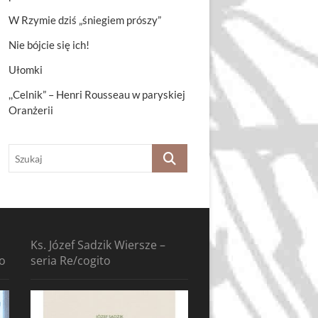
W Rzymie dziś „śniegiem prószy”
Nie bójcie się ich!
Ułomki
,,Celnik” – Henri Rousseau w paryskiej
Oranżerii
Szukaj
Ks. Józef Sadzik Wiersze –
to
seria Re/cogito