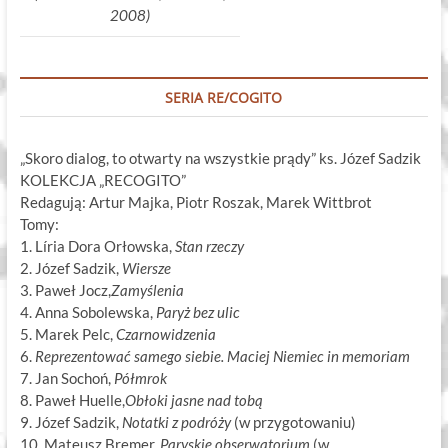
2008)
SERIA RE/COGITO
„Skoro dialog, to otwarty na wszystkie prądy” ks. Józef Sadzik
KOLEKCJA „RECOGITO”
Redagują: Artur Majka, Piotr Roszak, Marek Wittbrot
Tomy:
1. Líria Dora Orłowska,
Stan rzeczy
2. Józef Sadzik,
Wiersze
3. Paweł Jocz,
Zamyślenia
4. Anna Sobolewska,
Paryż bez ulic
5. Marek Pelc,
Czarnowidzenia
6.
Reprezentować samego siebie. Maciej Niemiec in memoriam
7. Jan Sochoń,
Półmrok
8. Paweł Huelle,
Obłoki jasne nad tobą
9. Józef Sadzik,
Notatki z podróży
(w przygotowaniu)
10. Mateusz Bremer,
Paryskie obserwatorium
(w