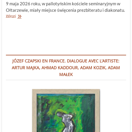
9 maja 2026 roku, w pallotyńskim kościele seminaryjnym w
Ołtarzewie, miały miejsce święcenia prezbiteratu i diakonatu.
Jeden,
Więcej
lecz
nie
jedyny!
JÓZEF CZAPSKI EN FRANCE. DIALOGUE AVEC L’ARTISTE:
ARTUR MAJKA, AHMAD KADDOUR, ADAM KOZIK, ADAM
MAŁEK