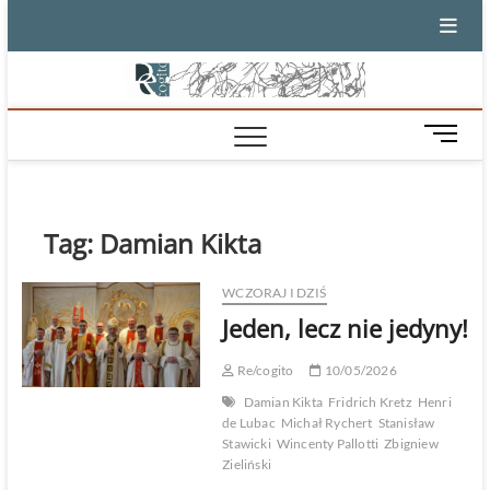
Skip
to
content
M
e
n
u
B
Tag:
Damian Kikta
u
t
WCZORAJ I DZIŚ
t
Jeden, lecz nie jedyny!
o
n
Re/cogito
10/05/2026
Damian Kikta
Fridrich Kretz
Henri
de Lubac
Michał Rychert
Stanisław
Stawicki
Wincenty Pallotti
Zbigniew
Zieliński