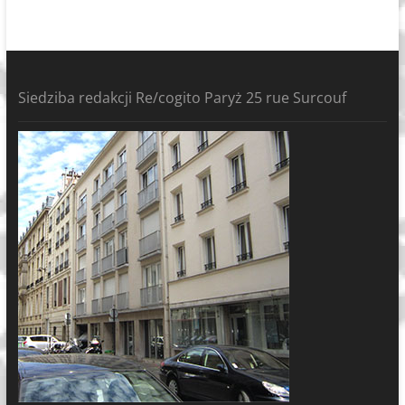
Siedziba redakcji Re/cogito Paryż 25 rue Surcouf