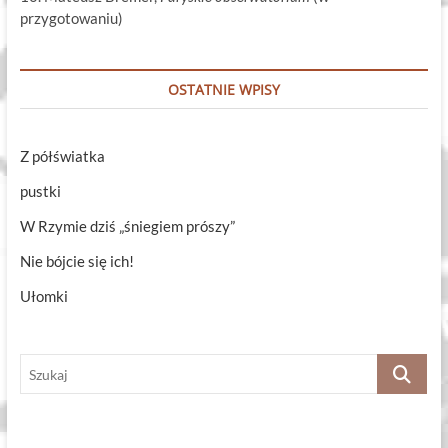
przygotowaniu)
OSTATNIE WPISY
Z półświatka
pustki
W Rzymie dziś „śniegiem prószy”
Nie bójcie się ich!
Ułomki
Szukaj