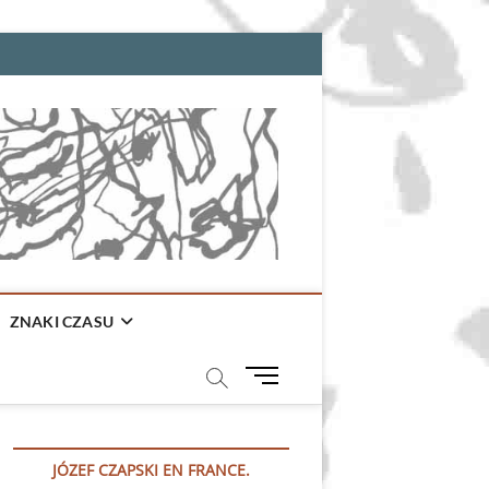
ZNAKI CZASU
M
e
n
u
JÓZEF CZAPSKI EN FRANCE.
B