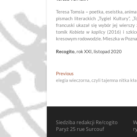
Teresa Tomsia
–
poetka, eseistka, anima
pismach literackich „Tygiel Kultury”, „T
francuski ukazał się wybór jej wierszy
tomik
Kobieta w kaplicy
(2016) i szkic
kresowym rodowodzie. Mieszka w Pozna
Recogito
, rok XXI, listopad 2020
Nawigacja
Previous
Previous
post:
elegia wieczorna, czyli tajemna nitka kła
wpisu
Siedziba redakcji Re/cogito
W
Paryż 25 rue Surcouf
r