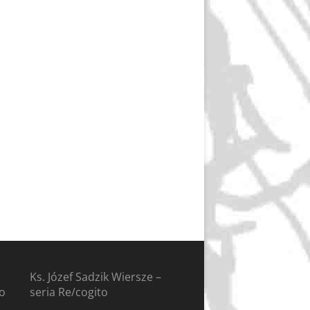
Ks. Józef Sadzik Wiersze –
to
seria Re/cogito