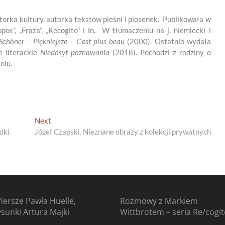
torka kultury, autorka tekstów pieśni i piosenek. Publikowała w
opos”, „Fraza”, „Recogito” i in. W tłumaczeniu na j. niemiecki i
Schöner
–
Piękniejsze – C’est plus beau
(2000). Ostatnio wydała
e literackie
Niedosyt
poznawania
(2018). Pochodzi z rodziny o
niu.
Next
Next
post:
dki
Józef Czapski. Nieznane obrazy z kolekcji prywatnych
iersze Pawła Huelle,
Rozmowy z Markiem
ysunki Artura Majki
Wittbrotem – seria Re/cogi