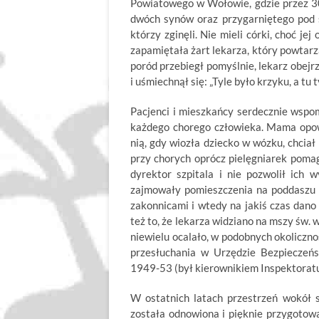
Powiatowego w Wołowie, gdzie przez 30
dwóch synów oraz przygarniętego pod
którzy zginęli. Nie mieli córki, choć jej
zapamiętała żart lekarza, który powtarz
poród przebiegł pomyślnie, lekarz obejr
i uśmiechnął się: „Tyle było krzyku, a tu
Pacjenci i mieszkańcy serdecznie wspo
każdego chorego człowieka. Mama opowi
nią, gdy wiozła dziecko w wózku, chciał
przy chorych oprócz pielęgniarek pomag
dyrektor szpitala i nie pozwolił ich
zajmowały pomieszczenia na poddaszu i
zakonnicami i wtedy na jakiś czas dano
też to, że lekarza widziano na mszy św.
niewielu ocalało, w podobnych okoliczn
przesłuchania w Urzędzie Bezpieczeńs
1949-53 (był kierownikiem Inspektorat
W ostatnich latach przestrzeń wokół s
została odnowiona i pięknie przygotow