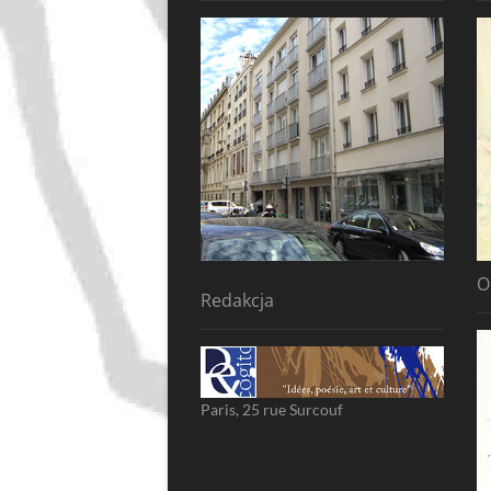
O
Redakcja
Paris, 25 rue Surcouf