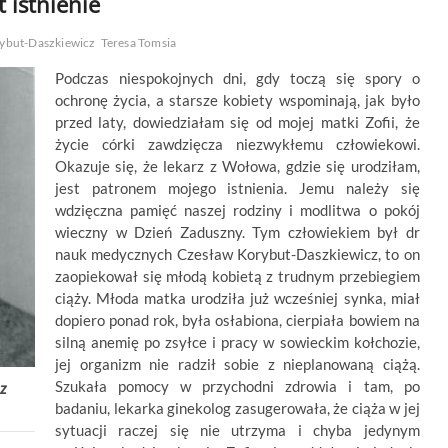
 istnienie
ybut-Daszkiewicz
Teresa Tomsia
Podczas niespokojnych dni, gdy toczą się spory o
ochronę życia, a starsze kobiety wspominają, jak było
przed laty, dowiedziałam się od mojej matki Zofii, że
życie córki zawdzięcza niezwykłemu człowiekowi.
Okazuje się, że lekarz z Wołowa, gdzie się urodziłam,
jest patronem mojego istnienia. Jemu należy się
wdzięczna pamięć naszej rodziny i modlitwa o pokój
wieczny w Dzień Zaduszny. Tym człowiekiem był dr
nauk medycznych Czesław Korybut-Daszkiewicz, to on
zaopiekował się młodą kobietą z trudnym przebiegiem
ciąży. Młoda matka urodziła już wcześniej synka, miał
dopiero ponad rok, była osłabiona, cierpiała bowiem na
silną anemię po zsyłce i pracy w sowieckim kołchozie,
jej organizm nie radził sobie z nieplanowaną ciążą.
Szukała pomocy w przychodni zdrowia i tam, po
z
badaniu, lekarka ginekolog zasugerowała, że ciąża w jej
sytuacji raczej się nie utrzyma i chyba jedynym