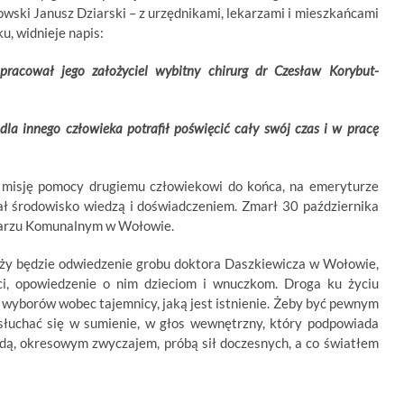
owski Janusz Dziarski – z urzędnikami, lekarzami i mieszkańcami
, widnieje napis:
acował jego założyciel wybitny chirurg dr Czesław Korybut-
dla innego człowieka potrafił poświęcić cały swój czas i w pracę
ił misję pomocy drugiemu człowiekowi do końca, na emeryturze
erał środowisko wiedzą i doświadczeniem. Zmarł 30 października
tarzu Komunalnym w Wołowie.
ży będzie odwiedzenie grobu doktora Daszkiewicza w Wołowie,
ci, opowiedzenie o nim dzieciom i wnuczkom. Droga ku życiu
 wyborów wobec tajemnicy, jaką jest istnienie. Żeby być pewnym
 wsłuchać się w sumienie, w głos wewnętrzny, który podpowiada
odą, okresowym zwyczajem, próbą sił doczesnych, a co światłem