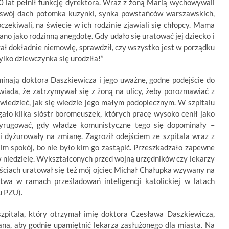
 lat pełnił funkcję dyrektora. Wraz z żoną Marią wychowywali
 swój dach potomka kuzynki, synka powstańców warszawskich,
 oczekiwali, na świecie w ich rodzinie zjawiali się chłopcy. Mama
ano jako rodzinną anegdotę. Gdy udało się uratować jej dziecko i
zał dokładnie niemowlę, sprawdził, czy wszystko jest w porządku
 tylko dziewczynka się urodziła!”
minają doktora Daszkiewicza i jego uważne, godne podejście do
ada, że zatrzymywał się z żoną na ulicy, żeby porozmawiać z
 wiedzieć, jak się wiedzie jego małym podopiecznym. W szpitalu
ało kilka sióstr boromeuszek, których pracę wysoko cenił jako
 wyrugować, gdy władze komunistyczne tego się dopominały –
 dyżurowały na zmianę. Zagroził odejściem ze szpitala wraz z
 im spokój, bo nie było kim go zastąpić. Przeszkadzało zapewne
 w niedzielę. Wykształconych przed wojną urzędników czy lekarzy
ościach uratował się też mój ojciec Michał Chałupka wzywany na
twa w ramach prześladowań inteligencji katolickiej w latach
u PZU).
zpitala, który otrzymał imię doktora Czesława Daszkiewicza,
ana, aby godnie upamiętnić lekarza zasłużonego dla miasta. Na