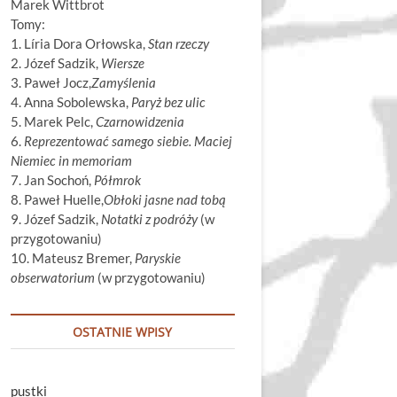
Marek Wittbrot
Tomy:
1. Líria Dora Orłowska,
Stan rzeczy
2. Józef Sadzik,
Wiersze
3. Paweł Jocz,
Zamyślenia
4. Anna Sobolewska,
Paryż bez ulic
5. Marek Pelc,
Czarnowidzenia
6.
Reprezentować samego siebie. Maciej
Niemiec in memoriam
7. Jan Sochoń,
Półmrok
8. Paweł Huelle,
Obłoki jasne nad tobą
9. Józef Sadzik,
Notatki z podróży
(w
przygotowaniu)
10. Mateusz Bremer,
Paryskie
obserwatorium
(w przygotowaniu)
OSTATNIE WPISY
pustki