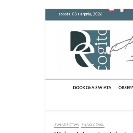
Skip
sobota, 08 sierpnia, 2026
to
content
DOOKOŁA ŚWIATA
OBSER
ŚWIADECTWA
ZNAKI CZASU