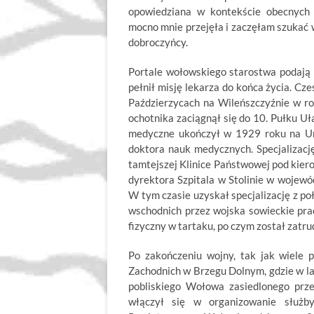
opowiedziana w kontekście obecnych 
mocno mnie przejęła i zaczęłam szukać
dobroczyńcy.
Portale wołowskiego starostwa podają ni
pełnił misję lekarza do końca życia. C
Paździerzycach na Wileńszczyźnie w ro
ochotnika zaciągnął się do 10. Pułku Uł
medyczne ukończył w 1929 roku na Uni
doktora nauk medycznych. Specjalizacj
tamtejszej Klinice Państwowej pod kier
dyrektora Szpitala w Stolinie w wojewó
W tym czasie uzyskał specjalizację z po
wschodnich przez wojska sowieckie pr
fizyczny w tartaku, po czym został zatru
Po zakończeniu wojny, tak jak wiele p
Zachodnich w Brzegu Dolnym, gdzie w la
pobliskiego Wołowa zasiedlonego prze
włączył się w organizowanie służby