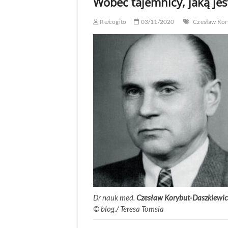
Wobec tajemnicy, jaką jest
Re/cogito
03/11/2020
Czesław Kor
Dr nauk med.
Czesław Korybut-Daszkiewic
©
.
blog./ Teresa Tomsia