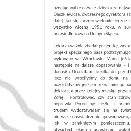
uznając walkę o życie dziecka za najwa
Daszkiewicza, ówczesnego dyrektora szpi
dalej. Tak się zaczęło wielomiesięczne 
wszystko wiosną 1951 roku, w sur
przesiedleńców na Dolnym Śląsku.
Lekarz uważnie zbadał pacjentkę, zasta
projekt specjalnego pasa podtrzymujące
wykonano we Wrocławiu. Mama jeździ
następnie na dalsze dopasowania – i
donosiła. Urodziłam się kilka dni prze
lecz nie wróciłyśmy do domu na ś
pozostałyśmy jeszcze przez miesiąc po
doktora, a przez kolejny miesiąc przyc
Zofię i kontrolować, czy stan zdrowi
poprawia. Poród był ciężki, z przod
trudem wydostawałam się na świa
pierwsze doświadczenie spowodowało, 
lęk w zamkniętym pomieszczeniu,
otwartych okien i przestrzeni wokół 