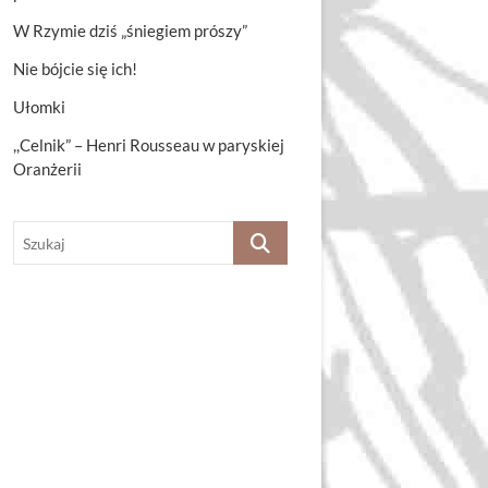
W Rzymie dziś „śniegiem prószy”
Nie bójcie się ich!
Ułomki
,,Celnik” – Henri Rousseau w paryskiej
Oranżerii
Szukaj