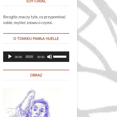
EDYTORIAL
Recogito
znaczy tyle, co przypominać
sobie, myśleć znowu o czymś.
O TOMIKU PAWŁA HUELLE
Odtwarzacz
Używaj
00:00
00:00
plików
strzałek
dźwiękowych
do
góry
OBRAZ
oraz
do
dołu
aby
zwiększyć
lub
zmniejszyć