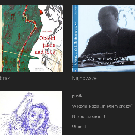
braz
Najnowsze
pustki
W Rzymie dziś „śniegiem prószy”
Nie bójcie się ich!
Ułomki