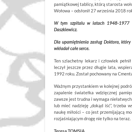
pamiątkowej tablicy, którą starosta woł
Wołowa – odsłonił 27 września 2018 roku
W tym szpitalu w latach 1948-1977 pr
Daszkiewicz.
Dla upamiętnienia zasług Doktora, który 
wkładał całe serce.
Ten szlachetny lekarz i człowiek pełn
leczył jeszcze przez długie lata, wspi
1992 roku. Został pochowany na Cmen
Ważnym przystankiem w kolejnej podró
zapalenie światełka wdzięcznej pamię
zawsze jest trudna i wymaga niełatwych
lub mieć nadzieję „dokąd iść”, trzeba
naukę miłości – co jest przemijającą m
rozjaśniającym drogę nie tylko na teraz.
Teresa TOMSIA