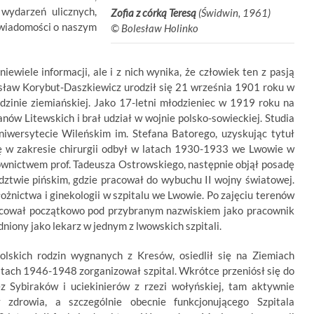
wydarzeń ulicznych,
Zofia z córką Teresą
(Świdwin, 1961)
 wiadomości o naszym
©
.
Bolesław Holinko
ewiele informacji, ale i z nich wynika, że człowiek ten z pasją
zesław Korybut-Daszkiewicz urodził się 21 września 1901 roku w
dzinie ziemiańskiej. Jako 17-letni młodzieniec w 1919 roku na
anów Litewskich i brał udział w wojnie polsko-sowieckiej. Studia
wersytecie Wileńskim im. Stefana Batorego, uzyskując tytuł
ę w zakresie chirurgii odbył w latach 1930-1933 we Lwowie w
ownictwem prof. Tadeusza Ostrowskiego, następnie objął posadę
dztwie pińskim, gdzie pracował do wybuchu II wojny światowej.
łożnictwa i ginekologii w szpitalu we Lwowie. Po zajęciu terenów
acował początkowo pod przybranym nazwiskiem jako pracownik
dniony jako lekarz w jednym z lwowskich szpitali.
olskich rodzin wygnanych z Kresów, osiedlił się na Ziemiach
tach 1946-1948 zorganizował szpital. Wkrótce przeniósł się do
z Sybiraków i uciekinierów z rzezi wołyńskiej, tam aktywnie
 zdrowia, a szczególnie obecnie funkcjonującego Szpitala