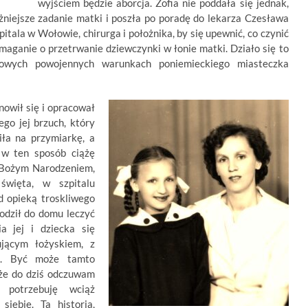
wyjściem będzie aborcja. Zofia nie poddała się jednak,
żniejsze zadanie matki i poszła po poradę do lekarza Czesława
tala w Wołowie, chirurga i położnika, by się upewnić, co czynić
zmaganie o przetrwanie dziewczynki w łonie matki. Działo się to
owych powojennych warunkach poniemieckiego miasteczka
nowił się i opracował
go jej brzuch, który
ła na przymiarkę, a
 w ten sposób ciążę
d Bożym Narodzeniem,
więta, w szpitalu
d opieką troskliwego
hodził do domu leczyć
a jej i dziecka się
ującym łożyskiem, z
t. Być może tamto
że do dziś odczuwam
 potrzebuję wciąż
siebie. Ta historia,