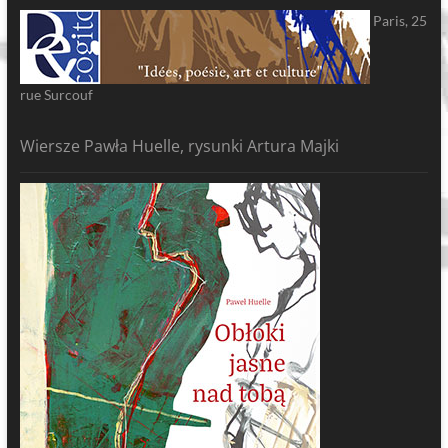
Paris, 25
rue Surcouf
Wiersze Pawła Huelle, rysunki Artura Majki