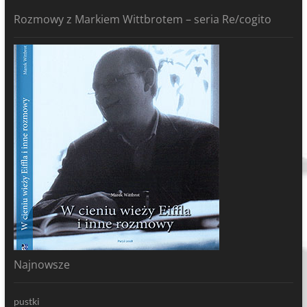
Rozmowy z Markiem Wittbrotem – seria Re/cogito
Najnowsze
pustki