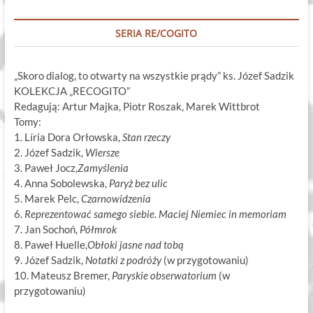
SERIA RE/COGITO
„Skoro dialog, to otwarty na wszystkie prądy” ks. Józef Sadzik
KOLEKCJA „RECOGITO”
Redagują: Artur Majka, Piotr Roszak, Marek Wittbrot
Tomy:
1. Líria Dora Orłowska,
Stan rzeczy
2. Józef Sadzik,
Wiersze
3. Paweł Jocz,
Zamyślenia
4. Anna Sobolewska,
Paryż bez ulic
5. Marek Pelc,
Czarnowidzenia
6.
Reprezentować samego siebie. Maciej Niemiec in memoriam
7. Jan Sochoń,
Półmrok
8. Paweł Huelle,
Obłoki jasne nad tobą
9. Józef Sadzik,
Notatki z podróży
(w przygotowaniu)
10. Mateusz Bremer,
Paryskie obserwatorium
(w
przygotowaniu)