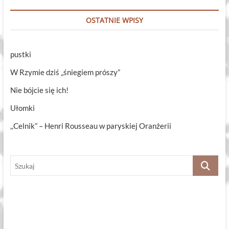
OSTATNIE WPISY
pustki
W Rzymie dziś „śniegiem prószy”
Nie bójcie się ich!
Ułomki
,,Celnik” – Henri Rousseau w paryskiej Oranżerii
Szukaj