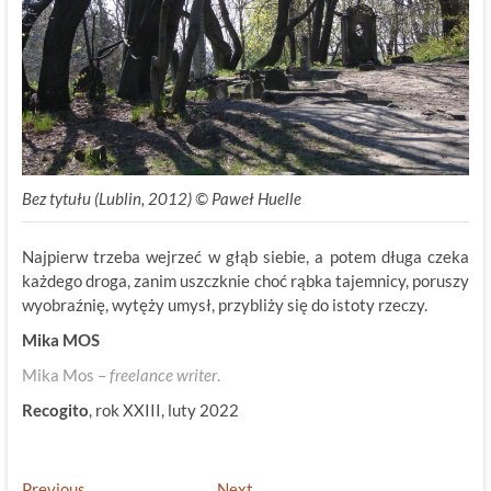
Bez tytułu (Lublin, 2012) © Paweł Huelle
Najpierw trzeba wejrzeć w głąb siebie, a potem długa czeka
każdego droga, zanim uszczknie choć rąbka tajemnicy, poruszy
wyobraźnię, wytęży umysł, przybliży się do istoty rzeczy.
Mika MOS
Mika Mos –
freelance writer
.
Recogito
, rok XXIII, luty 2022
Previous
Next
Previous
Next