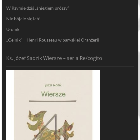
W Rzymie dziś „śniegiem prószy”
Nie bójcie się ich!
Ułomki
,,Celnik” – Henri Rousseau w paryskiej Oranżerii
Ks. Józef Sadzik Wiersze – seria Re/cogito