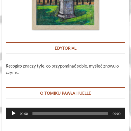
EDYTORIAL
Recogito
znaczy tyle, co przypominać sobie, myśleć znowu o
czymś.
O TOMIKU PAWŁA HUELLE
Odtwarzacz
00:00
00:00
plików
dźwiękowych