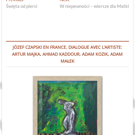
Nawigacja
post:
post:
Święta od piersi
W niepewności – wiersze dla Matki
wpisu
JÓZEF CZAPSKI EN FRANCE. DIALOGUE AVEC L’ARTISTE:
ARTUR MAJKA, AHMAD KADDOUR, ADAM KOZIK, ADAM
MAŁEK